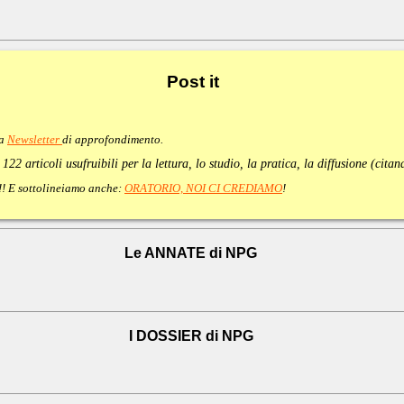
Post
it
va
Newsletter
di approfondimento
.
:
122 articoli usufruibili per la lettura, lo studio, la pratica, la diffusione (cita
e!!! E sottolineiamo anche:
ORATORIO, NOI CI CREDIAMO
!
Le ANNATE di NPG
I DOSSIER di NPG