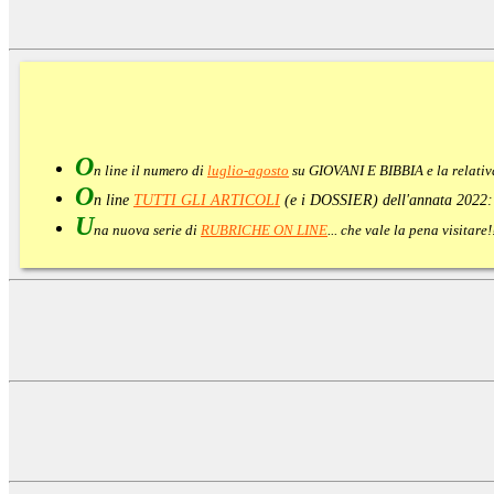
O
n line il numero di
luglio-agosto
su GIOVANI E BIBBIA e la relati
O
n line
TUTTI GLI ARTICOLI
(e i DOSSIER) dell'annata 2022
U
na nuova serie di
RUBRICHE ON LINE
... che vale la pena visitar