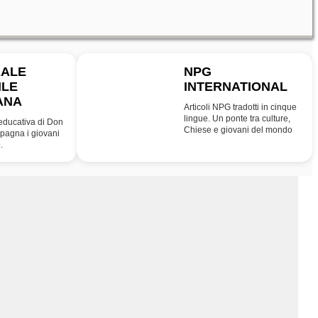
RALE
NPG
ILE
INTERNATIONAL
INT
ANA
Articoli NPG tradotti in cinque
lingue. Un ponte tra culture,
educativa di Don
Chiese e giovani del mondo
agna i giovani
.