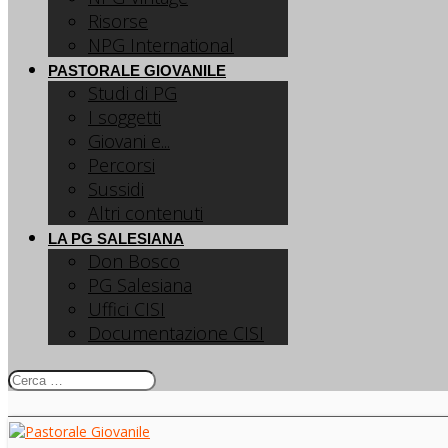
Risorse
NPG International
PASTORALE GIOVANILE
Studi di PG
I soggetti
Giovani e...
Percorsi
Sussidi
Altri contenuti
LA PG SALESIANA
Don Bosco
PG Salesiana
Uffici CISI
Documentazione CISI