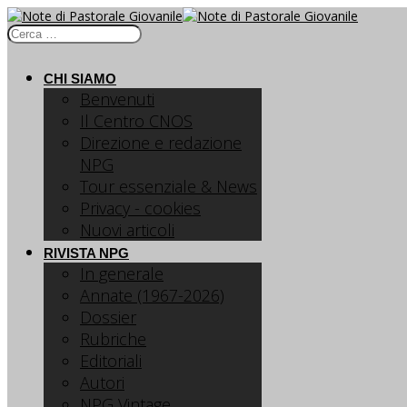
CHI SIAMO
Benvenuti
Il Centro CNOS
Direzione e redazione
NPG
Tour essenziale & News
Privacy - cookies
Nuovi articoli
RIVISTA NPG
In generale
Annate (1967-2026)
Dossier
Rubriche
Editoriali
Autori
NPG Vintage