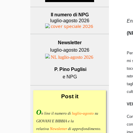
Il numero di NPG
luglio-agosto 2026
En
(N
Newsletter
luglio-agosto 2026
Per
mi 
toc
P. Pino Puglisi
ret
e NPG
tag
cul
Post
it
VE
O
n line il numero di
luglio-agosto
su
Com
GIOVANI E BIBBIA e la
con
relativa
Newsletter
di approfondimento
.
inv