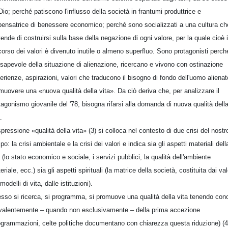
Dio; perché patiscono l'influsso della società in frantumi produttrice e
pensatrice di benessere economico; perché sono socializzati a una cultura ch
tende di costruirsi sulla base della negazione di ogni valore, per la quale cioè i
corso dei valori è divenuto inutile o almeno superfluo. Sono protagonisti perch
sapevole della situazione di alienazione, ricercano e vivono con ostinazione
erienze, aspirazioni, valori che traducono il bisogno di fondo dell'uomo alienat
muovere una «nuova qualità della vita». Da ciò deriva che, per analizzare il
tagonismo giovanile del '78, bisogna rifarsi alla domanda di nuova qualità dell
.
spressione «qualità della vita» (3) si colloca nel contesto di due crisi del nostr
po: la crisi ambientale e la crisi dei valori e indica sia gli aspetti materiali dell
a (lo stato economico e sociale, i servizi pubblici, la qualità dell'ambiente
riale, ecc.) sia gli aspetti spirituali (la matrice della società, costituita dai val
modelli di vita, dalle istituzioni).
sso si ricerca, si programma, si promuove
una qualità della vita tenendo con
valentemente – quando non esclusivamente – della prima accezione
ogrammazioni, celte politiche documentano con chiarezza questa riduzione) (4