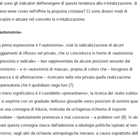
li sono gli indicatori dell'emergere di questa tendenza alla ri-totalizzazione, di
deve tener conto nell'offrire la proposta cristiana? Ci sono diversi modi di
cepire e attuare nel concreto la ri-totalizzazione.
autonomia»
 prima espressione è l'«autonomia», cioè la radicalizzazione di alcuni
eggiamenti di riflusso nel privato, che si concretizza in forme di «autonomia
gressista e radicale» – ben rappresentata da alcune posizioni assunte dal
minismo – e in «autonomia di massa», propria di coloro che – bisognosi di
urezza e di affermazione – ricercano nella vita privata quella realizzazione
pensatoria che il quotidiano nega loro (7).
 meno significativo è il cosiddetto «presentiamo», la ricerca del «tutto subito
 si esprime con un graduale deflusso giovanile verso posizioni di sinistra qua
e una consegna di fiducia, motivata da un'ingenua richiesta di risposte
ediate – ripetutamente promesse e mai concesse – a problemi veri (8). In al
vani questa consegna nasce dall'adesione a ideologie politiche ispirate al neo-
xismo, negli altri da richieste antropologiche inevase, a causa soprattutto del