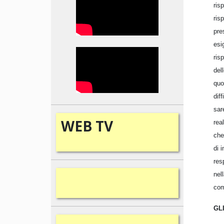
ris
ris
pre
esi
ris
del
quo
dif
sar
WEB
TV
rea
che
di 
res
nel
com
GL