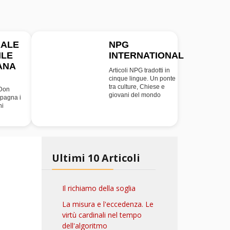
RALE
NPG
ILE
INTERNATIONAL
INT
ANA
Articoli NPG tradotti in
cinque lingue. Un ponte
tra culture, Chiese e
 Don
giovani del mondo
pagna i
ni
Ultimi 10 Articoli
Il richiamo della soglia
La misura e l'eccedenza. Le
virtù cardinali nel tempo
dell'algoritmo