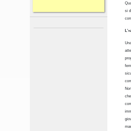
Qua
si 
con
L'«
Una
att
pro
fem
sic
com
Non
che
com
imm
gio
mar