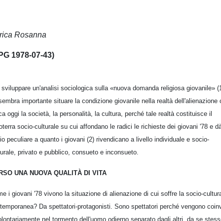
rica Rosanna
PG 1978-07-43)
 sviluppare un'analisi sociologica sulla «nuova domanda religiosa giovanile» (
sembra importante situare la condizione giovanile nella realtà dell'alienazione
ca oggi la società, la personalità, la cultura, perché tale realtà costituisce il
roterra socio-culturale su cui affondano le radici le richieste dei giovani '78 e d
lio peculiare a quanto i giovani (2) rivendicano a livello individuale e socio-
turale, privato e pubblico, consueto e inconsueto.
RSO UNA NUOVA QUALITÀ DI VITA
e i giovani '78 vivono la situazione di alienazione di cui soffre la socio-cultur
temporanea? Da spettatori-protagonisti. Sono spettatori perché vengono coinv
olontariamente nel tormento dell'uomo odierno separato dagli altri, da se stess