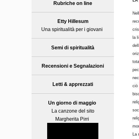
LA
Rubriche on line
Nel
Etty Hillesum
rec
Una spiritualità per i giovani
cri
la 
del
Semi di spiritualità
ori
tot
Recensioni
e Segnalazioni
pec
nec
Letti & apprezzati
ciò
bis
rel
Un giorno di maggio
soc
La canzone del sito
rel
Margherita Pirri
mor
La 