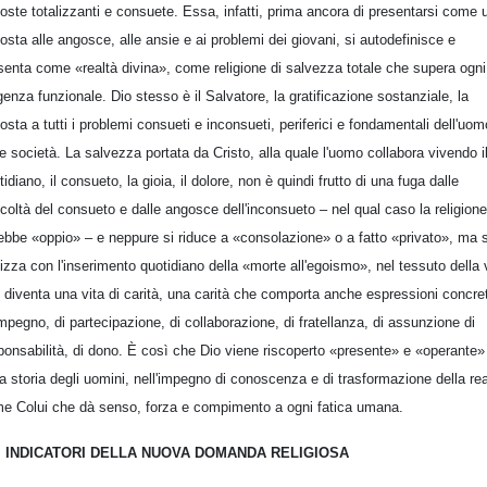
poste totalizzanti e consuete. Essa, infatti, prima ancora di presentarsi come 
posta alle angosce,
alle ansie e ai problemi dei giovani, si autodefinisce e
senta come «realtà divina», come religione di salvezza totale che supera ogni
genza funzionale. Dio stesso è il Salvatore, la gratificazione sostanziale, la
posta a tutti i problemi consueti e inconsueti, periferici e fondamentali dell'uom
le società. La salvezza portata da Cristo, alla quale l'uomo collabora vivendo i
tidiano, il consueto, la gioia, il dolore, non è quindi frutto di una fuga dalle
ficoltà del consueto e dalle angosce dell'inconsueto – nel qual caso la religione
ebbe «oppio» – e neppure si riduce a «consolazione» o a fatto «privato», ma s
lizza con l'inserimento quotidiano della «morte all'egoismo», nel tessuto della 
 diventa una vita di carità, una carità che comporta anche espressioni concre
impegno, di partecipazione, di collaborazione, di fratellanza, di assunzione di
ponsabilità, di dono. È così che Dio viene riscoperto «presente» e «operante»
la storia degli uomini, nell'impegno di conoscenza e di trasformazione della rea
e Colui che dà senso, forza e compimento a ogni fatica umana.
I INDICATORI DELLA NUOVA DOMANDA RELIGIOSA