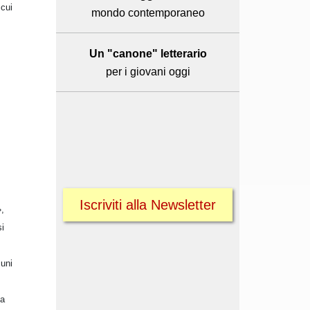
 cui
mondo contemporaneo
Un "canone" letterario
per i giovani oggi
Iscriviti alla Newsletter
»,
si
cuni
la