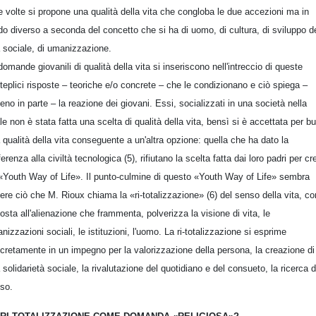
re volte si propone una qualità della vita che congloba le due accezioni ma in
o diverso a seconda del concetto che si ha di uomo, di cultura, di sviluppo de
a sociale, di umanizzazione.
domande giovanili di qualità della vita si inseriscono nell'intreccio di queste
teplici risposte – teoriche e/o concrete – che le condizionano e ciò spiega –
eno in parte – la reazione dei giovani. Essi, socializzati in una società nella
le non è stata fatta una scelta di qualità della vita, bensì si è accettata per b
 qualità della vita conseguente a un'altra opzione: quella che ha dato la
ferenza alla civiltà tecnologica (5), rifiutano la scelta fatta dai loro padri per cr
«Youth Way of Life». Il punto-culmine di questo «Youth Way of Life» sembra
ere ciò che M. Rioux chiama la «ri-totalizzazione» (6) del senso della vita, c
posta all'alienazione che frammenta, polverizza la visione di vita, le
anizzazioni sociali, le istituzioni, l'uomo. La ri-totalizzazione si esprime
cretamente in un impegno per la valorizzazione della persona, la creazione di
 solidarietà sociale, la rivalutazione del quotidiano e del consueto, la ricerca d
so.