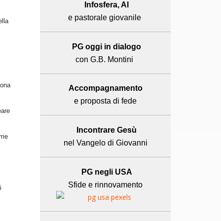
Infosfera, AI
e pastorale giovanile
lla
PG oggi in dialogo
con G.B. Montini
uona
Accompagnamento
e proposta di fede
eare
Incontrare Gesù
ome
nel Vangelo di Giovanni
PG negli USA
Sfide e rinnovamento
i