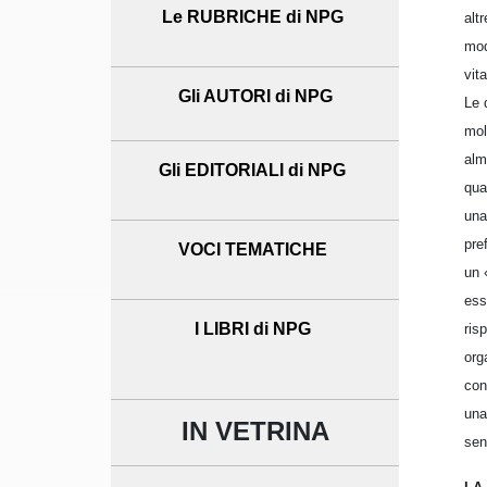
Le RUBRICHE di NPG
alt
mod
vit
Gli AUTORI di NPG
Le 
mol
alm
Gli EDITORIALI di NPG
qua
una
pre
VOCI TEMATICHE
un 
ess
I LIBRI di NPG
ris
org
con
una
IN VETRINA
sen