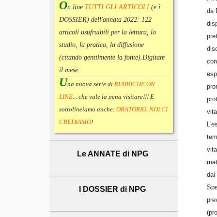
O
n line
TUTTI GLI ARTICOLI
(e i
da 
DOSSIER) dell'annata 2022:
122
dis
articoli usufruibili per la lettura, lo
pre
studio, la pratica, la diffusione
dis
(citando gentilmente la fonte).
Digitare
con
il mese.
esp
U
na nuova serie di
RUBRICHE ON
pro
LINE
... che vale la pena visitare!!! E
pro
sottolineiamo anche:
ORATORIO, NOI CI
vita
CREDIAMO
!
L'e
tem
vit
Le ANNATE di NPG
mate
dai 
Spe
I DOSSIER di NPG
pre
(pr