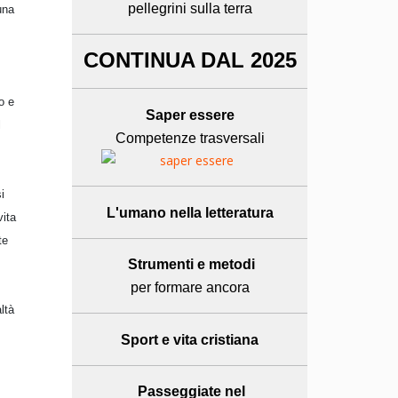
pellegrini sulla terra
una
CONTINUA DAL 2025
o e
Saper essere
l
Competenze trasversali
i
L'umano
nella letteratura
vita
te
Strumenti e metodi
per formare ancora
ltà
Sport e
vita cristiana
Passeggiate nel