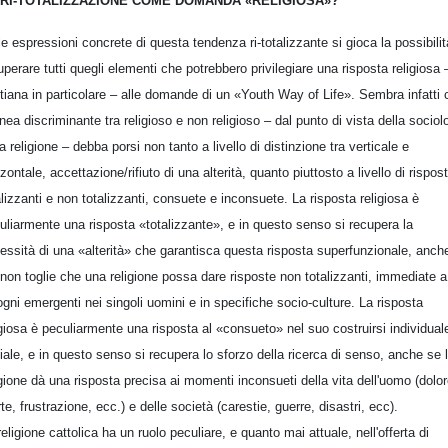
 RI-TOTALIZZAZIONE COME DOMANDA «RELIGIOSA»?
le espressioni concrete di questa tendenza ri-totalizzante si gioca la possibilit
uperare tutti quegli elementi che potrebbero privilegiare una risposta religiosa 
stiana in particolare – alle domande di un «Youth Way of Life». Sembra infatti 
linea discriminante tra religioso e non religioso – dal punto di vista della sociol
la religione – debba porsi non tanto a livello di distinzione tra verticale e
zzontale, accettazione/rifiuto di una alterità, quanto piuttosto a livello di rispos
alizzanti e non totalizzanti, consuete e inconsuete. La risposta religiosa è
uliarmente una risposta «totalizzante», e in questo senso si recupera la
essità di una «alterità» che garantisca questa risposta superfunzionale, anch
 non toglie che una religione possa dare risposte non totalizzanti, immediate a
ogni emergenti nei singoli uomini e in specifiche socio-culture. La risposta
igiosa è peculiarmente una risposta al «consueto» nel suo costruirsi individual
iale, e in questo senso si recupera lo sforzo della ricerca di senso, anche se 
igione dà una risposta precisa ai momenti inconsueti della vita dell'uomo (dolor
te, frustrazione, ecc.) e delle società (carestie, guerre, disastri, ecc).
religione cattolica ha un ruolo peculiare, e quanto mai attuale, nell'offerta di