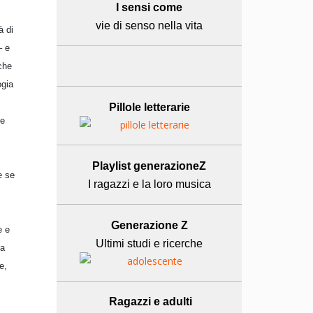
I sensi come
vie di senso nella vita
à di
– e
che
ogia
Pillole letterarie
te
Playlist generazioneZ
e se
I ragazzi e la loro musica
Generazione Z
e e
Ultimi studi e ricerche
la
e,
Ragazzi e adulti