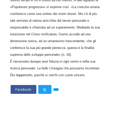
stesso tempo e ciò è voluto da Dio stesso. A tale riguardo la
«Populorum progressio» si esprime così: «La crescita umana
costituisce come una sintesi dei nostri doveri. Ma c'è di più:
tale armonia di natura arricchita dal lavoro personale e
responsabile è chiamata ad un superamento. Mediante la sua
inserzione nel Cristo vivificatore, l'uomo accede ad una
dimensione nuova, ad un umanesimo trascendente, che gli
conferisce la sua più grande pienezza: questa è la finalità
suprema dello sviluppo personale» (n. 16).
È necessario dunque aver fiducia in ogni uomo e nella sua
ricerca personale. La fede c'insegna che possiamo incontrare
Dio dappertutto, purché si cerchi con cuore sincero.
Facebook