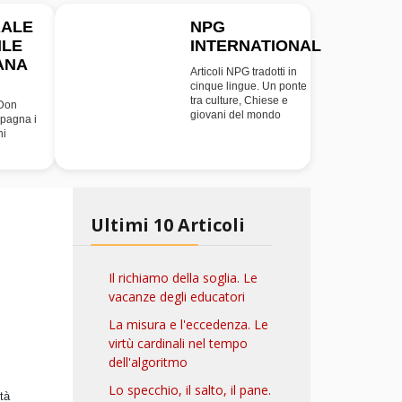
RALE
NPG
ILE
INTERNATIONAL
INT
ANA
Articoli NPG tradotti in
cinque lingue. Un ponte
tra culture, Chiese e
 Don
giovani del mondo
pagna i
ni
Ultimi 10 Articoli
Il richiamo della soglia. Le
vacanze degli educatori
La misura e l'eccedenza. Le
virtù cardinali nel tempo
dell'algoritmo
Lo specchio, il salto, il pane.
ità