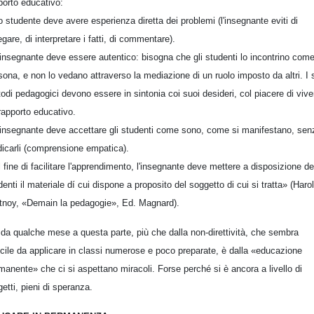
porto educativo:
o studente deve avere esperienza diretta dei problemi (l'insegnante eviti di
egare, di interpretare i fatti, di commentare).
'insegnante deve essere autentico: bisogna che gli studenti lo incontrino com
sona, e non lo vedano attraverso la mediazione di un ruolo imposto da altri. I 
odi pedagogici devono essere in sintonia coi suoi desideri, col piacere di vive
rapporto educativo.
'insegnante deve accettare gli studenti come sono, come si manifestano, sen
dicarli (comprensione empatica).
l fine di facilitare l'apprendimento, l'insegnante deve mettere a disposizione de
denti il materiale dí cui dispone a proposito del soggetto di cui si tratta» (Haro
tnoy, «Demain la pedagogie», Ed. Magnard).
da qualche mese a questa parte, più che dalla non-direttività, che sembra
ficile da applicare in classi numerose e poco preparate, è dalla «educazione
manente» che ci si aspettano miracoli. Forse perché si è ancora a livello di
getti, pieni di speranza.