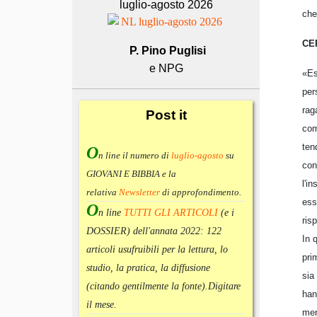
luglio-agosto 2026
che
CE
P. Pino Puglisi
e NPG
«Es
per
rag
Post
it
com
ten
O
n line il numero di
luglio-agosto
su
con
GIOVANI E BIBBIA e la
l'i
relativa
Newsletter
di approfondimento
.
ess
O
n line
TUTTI GLI ARTICOLI
(e i
ris
DOSSIER) dell'annata 2022:
122
In 
articoli usufruibili per la lettura, lo
pri
studio, la pratica, la diffusione
sia
(citando gentilmente la fonte).
Digitare
han
il mese.
men