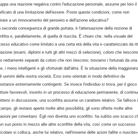
luppa una reazione negativa contro l'educazione personale, assume per loro il
nificato di una limitazione dell'essere. Poste queste condizioni, come non
irare a un rinnovamento del pensiero e dell'azione educativa?
 seconda conseguenza di grande portata, è l'attenuazione della nozione di
nfitta e, parallelamente, di quella di riuscita. È chiaro che, nella visuale del
cesso educativo come limitato a una certa età della vita e caratterizzato da rit
ziazione (esami, diplomi e tutti gli altri mezzi di selezione), coloro che riescono
o nettamente separati da coloro che non riescono; troviamo i fortunati da una
te, i meno intelligenti e gli sfortunati dall'altra. È la situazione della maggioran
li uomini della nostra società. Essi sono orientati in modo definitivo da
costanze estremamente contingenti. Se invece l'individuo si trova, per il gioco 
utture favorevoli, inserito in un processo di educazione permanente, di continu
ettersi in discussione, una sconfitta assume un carattere relativo. Se fallisce 
campo, gli restano aperte molte altre possibilità, gli sono offerte molte altre
asioni per cimentarsi. Egli non diventa uno sconfitto: ha subìto uno scacco c
un suo posto in mezzo alle altre sconfitte della vita, così come un successo
ticolare si colloca, anche lui relativo, nell'insieme delle azioni fallite o riuscite»