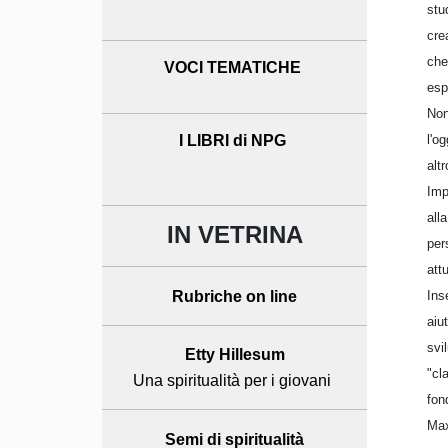
stu
cre
che
VOCI TEMATICHE
esp
Non
I LIBRI di NPG
l'o
alt
Imp
all
IN VETRINA
per
att
Rubriche on line
Ins
aiu
svi
Etty Hillesum
"cl
Una spiritualità per i giovani
fon
Max
Semi di spiritualità