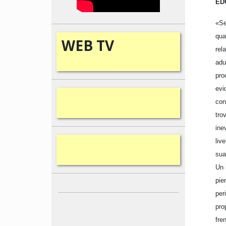
ED
«Se
qua
WEB
TV
rel
adu
pro
evi
con
tro
ine
liv
sua
Un 
pie
per
pro
fre