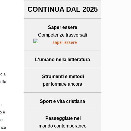
CONTINUA DAL 2025
Saper essere
Competenze trasversali
L'umano
nella letteratura
to a
Strumenti e metodi
ella
per formare ancora
Sport e
vita cristiana
n
to è
Passeggiate nel
ne
mondo contemporaneo
enza