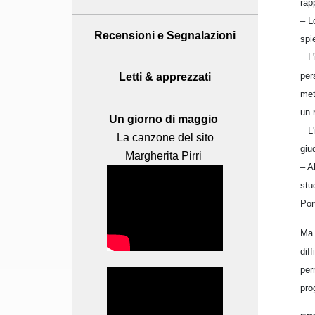
rap
– L
Recensioni
e Segnalazioni
spi
– L
per
Letti & apprezzati
met
un 
Un giorno di maggio
– L
La canzone del sito
giu
Margherita Pirri
– A
stu
Por
Ma 
dif
per
pro