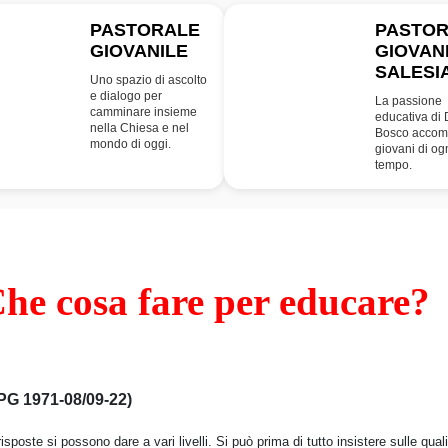
PASTORALE
PASTO
GIOVANILE
GIOVAN
PG
SDB
SALESI
Uno spazio di ascolto
e dialogo per
La passione
camminare insieme
educativa di
nella Chiesa e nel
Bosco accom
mondo di oggi.
giovani di og
tempo.
he cosa fare per educare?
PG 1971-08/09-22)
risposte si possono dare a vari livelli. Si può prima di tutto insistere sulle qual