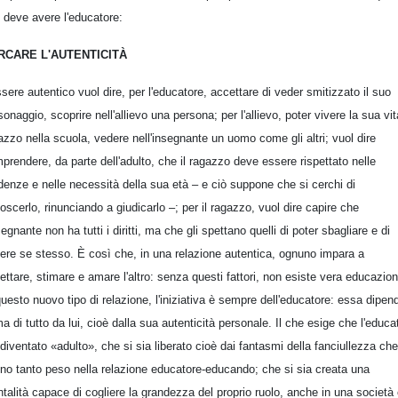
 deve avere l'educatore:
RCARE L'AUTENTICITÀ
sere autentico vuol dire, per l'educatore, accettare di veder smitizzato il suo
sonaggio, scoprire nell'allievo una persona; per l'allievo, poter vivere la sua vit
azzo nella scuola, vedere nell'insegnante un uomo come gli altri; vuol dire
prendere, da parte dell'adulto, che il ragazzo deve essere rispettato nelle
denze e nelle necessità della sua età – e ciò suppone che si cerchi di
oscerlo, rinunciando a giudicarlo –; per il ragazzo, vuol dire capire che
nsegnante non ha tutti i diritti, ma che gli spettano quelli di poter sbagliare e di
ere se stesso. È così che, in una relazione autentica, ognuno impara a
pettare, stimare e amare l'altro: senza questi fattori, non esiste vera educazion
questo nuovo tipo di relazione, l'iniziativa è sempre dell'educatore: essa dipen
ma di tutto da lui, cioè dalla sua autenticità personale. Il che esige che l'educa
 diventato «adulto», che si sia liberato cioè dai fantasmi della fanciullezza che
no tanto peso nella relazione educatore-educando; che si sia creata una
talità capace di cogliere la grandezza del proprio ruolo, anche in una società