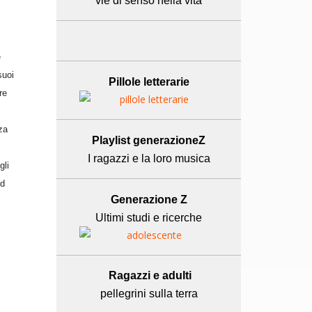
vie di senso nella vita
e
suoi
Pillole letterarie
re
za
Playlist generazioneZ
I ragazzi e la loro musica
gli
ld
Generazione Z
Ultimi studi e ricerche
Ragazzi e adulti
pellegrini sulla terra