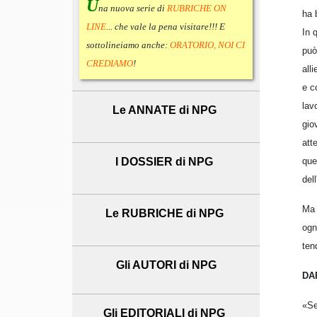
U
na nuova serie di
RUBRICHE ON
ha 
LINE
... che vale la pena visitare!!! E
In 
sottolineiamo anche:
ORATORIO, NOI CI
può
CREDIAMO
!
all
e c
lav
Le ANNATE di NPG
gio
att
I DOSSIER di NPG
que
del
Ma 
Le RUBRICHE di NPG
ogn
ten
Gli AUTORI di NPG
DA
«Se
Gli EDITORIALI di NPG