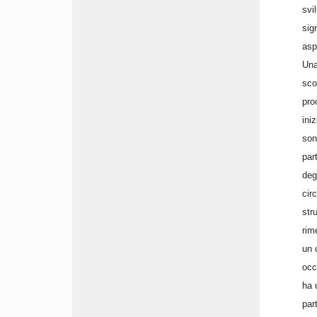
svi
sig
asp
Una
sco
pro
ini
son
par
deg
cir
str
rim
un 
occ
ha 
par