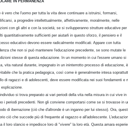
UCARE IN PERMANENZA
 è vero che l'uomo per tutta la vita deve continuare a istruirsi, formarsi,
lificarsi, a progredire intellettualmente, affettivamente, moralmente, nelle
azioni con gli altri e con la società; se si svilupperanno strutture educative per
lti quantitativamente sufficienti per aiutarli in questo sforzo, il pensiero e il
cesso educativo devono essere radicalmente modificati. Appare con tutta
denza che non si può mantenere l'educazione precedente, se sono mutate le
dizioni stesse di questa educazione. In un momento in cui l'essere umano si
va, vita natural durante, impegnato in un ininterrotto processo di educazione, è
vitabile che la pratica pedagogica, così come è generalmente intesa soprattut
ello di ragazzi e di adolescenti, deve essere modificata nei suoi fondamenti e n
 esplicazione.
individuo si trova preparato ai vari periodi della vita nella misura in cui vive in
no i periodi precedenti. Non gli conviene comportarsi come se si trovasse in u
iodo di ibernazione (ciò che d'altronde è un inganno per lui stesso). Ora, ques
prio ciò che succede più di frequente al ragazzo e all'adolescente. L'educazio
na il loro slancio e impedisce loro di "vivere" la loro età. Questa amara esperi