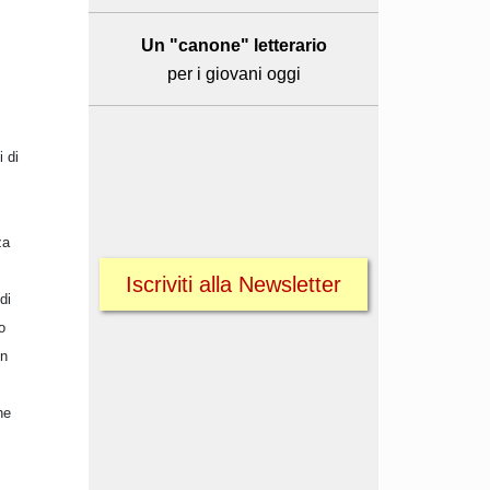
Un "canone" letterario
per i giovani oggi
i di
za
Iscriviti alla Newsletter
di
o
in
he