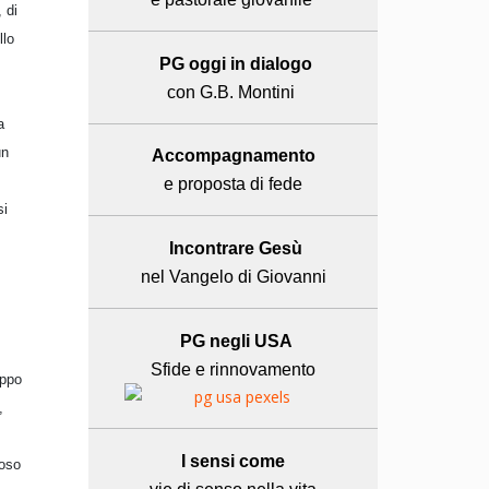
 di
llo
PG oggi in dialogo
con G.B. Montini
a
un
Accompagnamento
e proposta di fede
si
Incontrare Gesù
nel Vangelo di Giovanni
PG negli USA
Sfide e rinnovamento
uppo
,
I sensi come
uoso