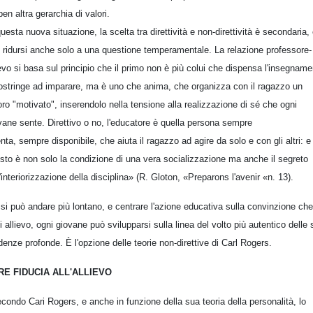
ben altra gerarchia di valori.
questa nuova situazione, la scelta tra direttività e non-direttività è secondaria,
 ridursi anche solo a una questione temperamentale. La relazione professore-
ievo si basa sul principio che il primo non è più colui che dispensa l'insegnam
ostringe ad imparare, ma è uno che anima, che organizza con il ragazzo un
oro "motivato", inserendolo nella tensione alla realizzazione di sé che ogni
vane sente. Direttivo o no, l'educatore è quella persona sempre
enta, sempre disponibile, che aiuta il ragazzo ad agire da solo e con gli altri: e
sto è non solo la condizione di una vera socializzazione ma anche il segreto
l'interiorizzazione della disciplina» (R. Gloton, «Preparons l'avenir «n. 13).
si può andare più lontano, e centrare l'azione educativa sulla convinzione che
i allievo, ogni giovane può svilupparsi sulla linea del volto più autentico delle
denze profonde. È l'opzione delle teorie non-direttive di Carl Rogers.
RE FIDUCIA ALL'ALLIEVO
condo Cari Rogers, e anche in funzione della sua teoria della personalità, lo