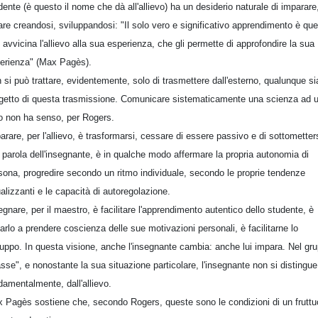
dente (è questo il nome che dà all'allievo) ha un desiderio naturale di imparare,
are creandosi, sviluppandosi: "Il solo vero e significativo apprendimento è que
 avvicina l'allievo alla sua esperienza, che gli permette di approfondire la sua
erienza" (Max Pagès).
 si può trattare, evidentemente, solo di trasmettere dall'esterno, qualunque si
ggetto di questa trasmissione. Comunicare sistematicamente una scienza ad 
ro non ha senso, per Rogers.
arare, per l'allievo, è trasformarsi, cessare di essere passivo e di sottometter
a parola dell'insegnante, è in qualche modo affermare la propria autonomia di
sona, progredire secondo un ritmo individuale, secondo le proprie tendenze
ualizzanti e le capacità di autoregolazione.
egnare, per il maestro, è facilitare l'apprendimento autentico dello studente, è
tarlo a prendere coscienza delle sue motivazioni personali, è facilitarne lo
luppo. In questa visione, anche l'insegnante cambia: anche lui impara. Nel gr
asse", e nonostante la sua situazione particolare, l'insegnante non si distingue
damentalmente, dall'allievo.
 Pagès sostiene che, secondo Rogers, queste sono le condizioni di un frutt