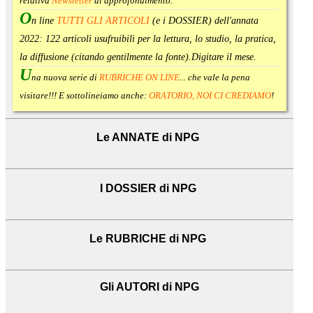
relativa
Newsletter
di approfondimento
.
O
n line
TUTTI GLI ARTICOLI
(e i DOSSIER) dell'annata
2022:
122 articoli usufruibili per la lettura, lo studio, la pratica,
la diffusione (citando gentilmente la fonte).
Digitare il mese.
U
na nuova serie di
RUBRICHE ON LINE
... che vale la pena
visitare!!! E sottolineiamo anche:
ORATORIO, NOI CI CREDIAMO
!
Le ANNATE di NPG
I DOSSIER di NPG
Le RUBRICHE di NPG
Gli AUTORI di NPG