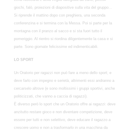
giochi, falò, proiezioni di diapositive sulla vita del gruppo...
Si riprende il mattino dopo con preghiera, una seconda
conferenzina e si termina con la Messa. Poi si parte per la
montagna con il pranzo al sacco e si sta fuori tutto il
pomeriggio. Al rientro si riordina diligentemente la casa e si
parte. Sono giornate felicissime ed indimenticabili.
LO SPORT
Un Oratorio per ragazzi non può fare a meno dello sport; e
deve farlo con impegno e serietà, altrimenti essi andranno a
cercarselo altrove (e sono moltissimi i gruppi sportivi, anche
politicizzati, che vanno a caccia di ragazzi).
È diverso però lo sport che un Oratorio offre ai ragazzi: deve
anzitutto restare gioco e non diventare competizione, deve
essere per tutti e non selettivo, deve educare il ragazzo a
crescere uomo e non a trasformarlo in una macchina da