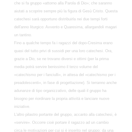
che si fa gruppo «attorno alla Parola di Dio»; che saranno
aiutati a scoprire sempre più la figura di Gesù Cristo. Questa
catechesi sarà opportuno distribuirla nei due tempi forti
dell'anno liturgico: Avvento e Quaresima, allargandoli magari
un tantino.
Fino a qualche tempo fa i ragazzi del dopo-Cresima erano
quasi del tutto privi di sussidi per una loro catechesi. Ora,
grazie a Dio, se ne trovano diversi e ottimi (per la prima
media potrà servire benissimo il terzo volume del
«catechismo per i fanciulli», in attesa del «catechismo per i
preadolescenti», in fase di progettazione). Si terranno anche
adunanze di tipo organizzativo, delle quali il gruppo ha
bisogno per riordinare la propria attività e lanciare nuove
iniziative.
L'altro pilastro portante del gruppo, accanto alla catechesi, è
«servire». Occorre cioè portare il ragazzo ad un cambio
circa le motivazioni per cui si è inserito nel gruppo: da una