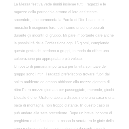
La Messa festiva vede riuniti insieme tutti i ragazzi e le
ragazze della parrocchia attorno al loro assistente-
sacerdote, che commenta la Parola di Dio. I canti e le
musiche li eseguono loro, così come si sono preparati
durante gli incontri di gruppo. Mi pare importante dare anche
la possibilità della Confessione ogni 15 giorni, compiendo
questo gesto del perdono a gruppi, in modo da offrire una
celebrazione più appropriata e più veloce.
Un posto di primaria importanza per la vita spirituale del
gruppo sono i ritiri. I ragazzi preferiscono trovarsi fuori dal
solito ambiente ed amano abbinare alla mezza giornata di
ritiro l'altra mezzo giornata per passeggiate, merende, giochi.
L'ideale è che l'Oratorio abbia a disposizione una casa o una
baita di montagna, non troppo distante. In questo caso si
può andare alla sera precedente. Dopo un breve incontro di
preghiera e di riflessione, si passa la serata tra le gioie della
cena rusticana e della veglia rallegrata da canti, piccoli