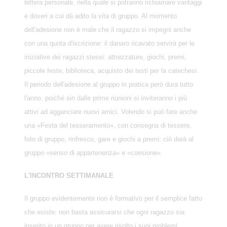
lettera personale, nella quale si potranno richiamare vantaggi
e doveri a cui dà adito la vita di gruppo. Al momento
dell'adesione non è male che il ragazzo si impegni anche
con una quota d'iscrizione: il danaro ricavato servirà per le
iniziative dei ragazzi stessi: attrezzature, giochi, premi,
piccole feste, biblioteca, acquisto dei testi per la catechesi.
Il periodo dell'adesione al gruppo in pratica però dura tutto
l'anno, poiché sin dalle prime riunioni si inviteranno i più
attivi ad agganciare nuovi amici. Volendo si può fare anche
una «Festa del tesseramento», con consegna di tessere,
foto di gruppo, rinfresco, gare e giochi a premi: ciò darà al
gruppo «senso di appartenenza» e «coesione».
L'INCONTRO SETTIMANALE
Il gruppo evidentemente non è formativo per il semplice fatto
che esiste: non basta assicurarsi che ogni ragazzo sia
inserito in un gruppo per avere risolto i suoi problemi.