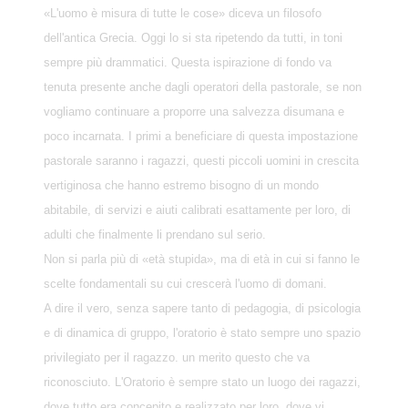
«L'uomo è misura di tutte le cose» diceva un filosofo
dell'antica Grecia. Oggi lo si sta ripetendo da tutti, in toni
sempre più drammatici. Questa ispirazione di fondo va
tenuta presente anche dagli operatori della pastorale, se non
vogliamo continuare a proporre una salvezza disumana e
poco incarnata. I primi a beneficiare di questa impostazione
pastorale saranno i ragazzi, questi piccoli uomini in crescita
vertiginosa che hanno estremo bisogno di un mondo
abitabile, di servizi e aiuti calibrati esattamente per loro, di
adulti che finalmente li prendano sul serio.
Non si parla più di «età stupida», ma di età in cui si fanno le
scelte fondamentali su cui crescerà l'uomo di domani.
A dire il vero, senza sapere tanto di pedagogia, di psicologia
e di dinamica di gruppo, l'oratorio è stato sempre uno spazio
privilegiato per il ragazzo. un merito questo che va
riconosciuto. L'Oratorio è sempre stato un luogo dei ragazzi,
dove tutto era concepito e realizzato per loro, dove vi