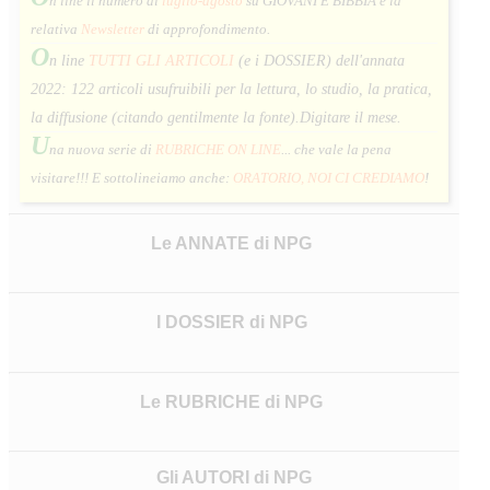
n line il numero di
luglio-agosto
su GIOVANI E BIBBIA e la
relativa
Newsletter
di approfondimento
.
O
n line
TUTTI GLI ARTICOLI
(e i DOSSIER) dell'annata
2022:
122 articoli usufruibili per la lettura, lo studio, la pratica,
la diffusione (citando gentilmente la fonte).
Digitare il mese.
U
na nuova serie di
RUBRICHE ON LINE
... che vale la pena
visitare!!! E sottolineiamo anche:
ORATORIO, NOI CI CREDIAMO
!
Le ANNATE di NPG
I DOSSIER di NPG
Le RUBRICHE di NPG
Gli AUTORI di NPG