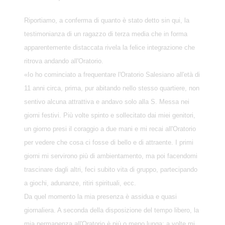
Riportiamo, a conferma di quanto è stato detto sin qui, la
testimonianza di un ragazzo di terza media che in forma
apparentemente distaccata rivela la felice integrazione che
ritrova andando all'Oratorio.
«Io ho cominciato a frequentare l'Oratorio Salesiano all'età di
11 anni circa, prima, pur abitando nello stesso quartiere, non
sentivo alcuna attrattiva e andavo solo alla S. Messa nei
giorni festivi. Più volte spinto e sollecitato dai miei genitori,
un giorno presi il coraggio a due mani e mi recai all'Oratorio
per vedere che cosa ci fosse di bello e di attraente. I primi
giorni mi servirono più di ambientamento, ma poi facendomi
trascinare dagli altri, feci subito vita di gruppo, partecipando
a giochi, adunanze, ritiri spirituali, ecc.
Da quel momento la mia presenza è assidua e quasi
giornaliera. A seconda della disposizione del tempo libero, la
mia permanenza all'Oratorio è più o meno lunga; a volte mi