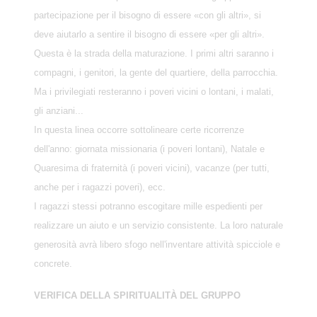
partecipazione per il bisogno di essere «con gli altri», si
deve aiutarlo a sentire il bisogno di essere «per gli altri».
Questa è la strada della maturazione. I primi altri saranno i
compagni, i genitori, la gente del quartiere, della parrocchia.
Ma i privilegiati resteranno i poveri vicini o lontani, i malati,
gli anziani...
In questa linea occorre sottolineare certe ricorrenze
dell'anno: giornata missionaria (i poveri lontani), Natale e
Quaresima di fraternità (i poveri vicini), vacanze (per tutti,
anche per i ragazzi poveri), ecc.
I ragazzi stessi potranno escogitare mille espedienti per
realizzare un aiuto e un servizio consistente. La loro naturale
generosità avrà libero sfogo nell'inventare attività spicciole e
concrete.
VERIFICA DELLA SPIRITUALITÀ DEL GRUPPO