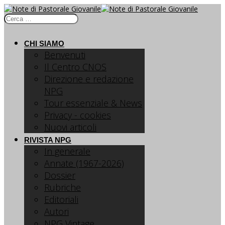
CHI SIAMO
Benvenuti
Il Centro CNOS
Direzione e redazione
NPG
Tour essenziale & News
Privacy - cookies
Nuovi articoli
RIVISTA NPG
In generale
Annate (1967-2026)
Dossier
Rubriche
Editoriali
Autori
NPG Vintage