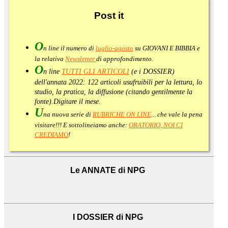
Post
it
O
n line il numero di
luglio-agosto
su GIOVANI E BIBBIA e
la relativa
Newsletter
di approfondimento
.
O
n line
TUTTI GLI ARTICOLI
(e i DOSSIER)
dell'annata 2022:
122 articoli usufruibili per la lettura, lo
studio, la pratica, la diffusione (citando gentilmente la
fonte).
Digitare il mese.
U
na nuova serie di
RUBRICHE ON LINE
... che vale la pena
visitare!!! E sottolineiamo anche:
ORATORIO, NOI CI
CREDIAMO
!
Le ANNATE di NPG
I DOSSIER di NPG