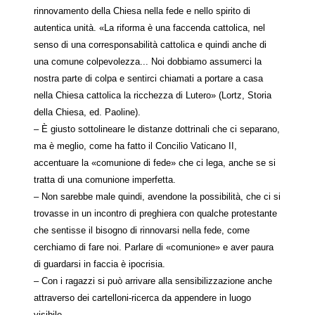
rinnovamento della Chiesa nella fede e nello spirito di
autentica unità. «La riforma è una faccenda cattolica, nel
senso di una corresponsabilità cattolica e quindi anche di
una comune colpevolezza... Noi dobbiamo assumerci la
nostra parte di colpa e sentirci chiamati a portare a casa
nella Chiesa cattolica la ricchezza di Lutero» (Lortz, Storia
della Chiesa, ed. Paoline).
– È giusto sottolineare le distanze dottrinali che ci separano,
ma è meglio, come ha fatto il Concilio Vaticano II,
accentuare la «comunione di fede» che ci lega, anche se si
tratta di una comunione imperfetta.
– Non sarebbe male quindi, avendone la possibilità, che ci si
trovasse in un incontro di preghiera con qualche protestante
che sentisse il bisogno di rinnovarsi nella fede, come
cerchiamo di fare noi. Parlare di «comunione» e aver paura
di guardarsi in faccia è ipocrisia.
– Con i ragazzi si può arrivare alla sensibilizzazione anche
attraverso dei cartelloni-ricerca da appendere in luogo
visibile.