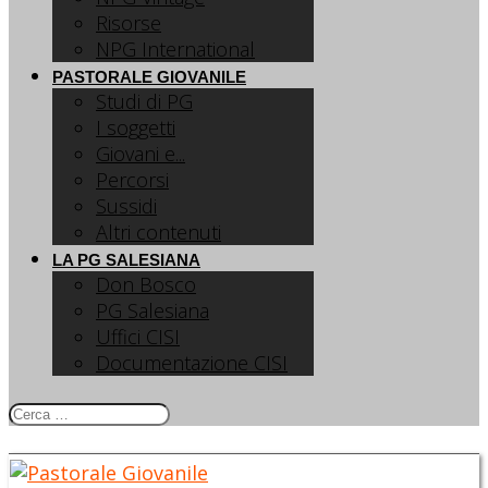
Risorse
NPG International
PASTORALE GIOVANILE
Studi di PG
I soggetti
Giovani e...
Percorsi
Sussidi
Altri contenuti
LA PG SALESIANA
Don Bosco
PG Salesiana
Uffici CISI
Documentazione CISI