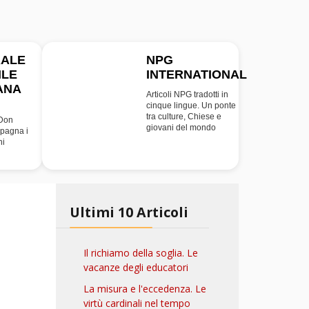
RALE
NPG
ILE
INTERNATIONAL
INT
ANA
Articoli NPG tradotti in
cinque lingue. Un ponte
tra culture, Chiese e
 Don
giovani del mondo
pagna i
ni
Ultimi 10 Articoli
Il richiamo della soglia. Le
vacanze degli educatori
La misura e l'eccedenza. Le
virtù cardinali nel tempo