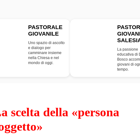
PASTORALE
PASTO
GIOVANILE
GIOVAN
PG
SDB
SALESI
Uno spazio di ascolto
e dialogo per
La passione
camminare insieme
educativa di
nella Chiesa e nel
Bosco accom
mondo di oggi.
giovani di og
tempo.
a scelta della «persona
oggetto»