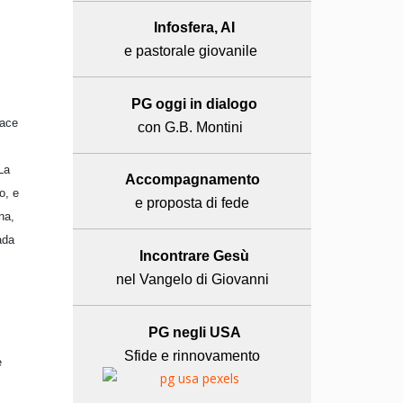
Infosfera, AI
e pastorale giovanile
PG oggi in dialogo
pace
con G.B. Montini
La
Accompagnamento
o, e
e proposta di fede
na,
ada
Incontrare Gesù
nel Vangelo di Giovanni
PG negli USA
Sfide e rinnovamento
e