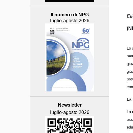
Il numero di NPG
Eli
luglio-agosto 2026
(N
Lo 
man
gio
giu
pro
con
La 
Newsletter
La 
luglio-agosto 2026
ess
edu