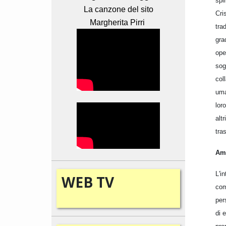
spi
La canzone del sito
Cri
Margherita Pirri
tra
gra
ope
sog
col
uma
loro
altr
tra
Amp
L'in
WEB
TV
com
per
di e