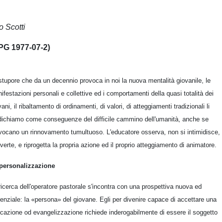
o Scotti
PG 1977-07-2)
stupore che da un decennio provoca in noi la nuova mentalità giovanile, le
ifestazioni personali e collettive ed i comportamenti della quasi totalità dei
vani, il ribaltamento di ordinamenti, di valori, di atteggiamenti tradizionali li
dichiamo come conseguenze del difficile cammino dell'umanità, anche se
vocano un rinnovamento tumultuoso. L'educatore osserva, non si intimidisce, 
verte, e riprogetta la propria azione ed il proprio atteggiamento di animatore.
personalizzazione
ricerca dell'operatore pastorale s'incontra con una prospettiva nuova ed
enziale: la «persona» del giovane. Egli per divenire capace di accettare una
cazione od evangelizzazione richiede inderogabilmente di essere il soggetto