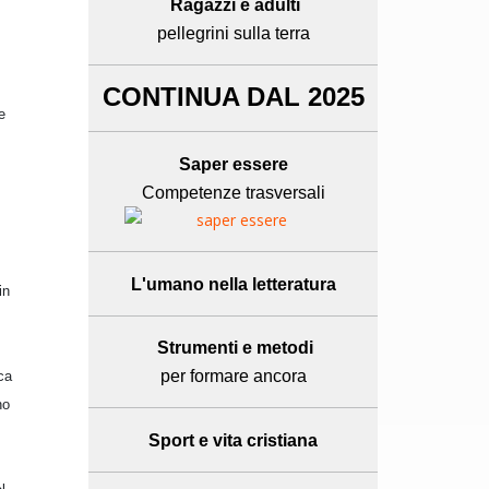
Ragazzi e adulti
pellegrini sulla terra
CONTINUA DAL 2025
e
Saper essere
Competenze trasversali
L'umano
nella letteratura
in
Strumenti e metodi
per formare ancora
ca
no
Sport e
vita cristiana