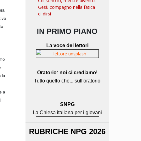
Chi sono io, mentre divento.
Gesù compagno nella fatica
ora
di dirsi
tivo
ta
IN PRIMO PIANO
.
La voce dei lettori
omo
e
Oratorio: noi ci crediamo!
 la
Tutto quello che... sull'oratorio
e a
l
SNPG
La Chiesa italiana per i giovani
RUBRICHE NPG 2026