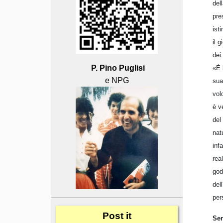
del
pre
ist
il 
dei
P. Pino Puglisi
«È 
e NPG
sua
vol
è v
del
nat
inf
rea
god
del
per
Post
it
Ser