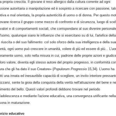
la propria crescita. Il giovane è reso allergico dalla cultura corrente ad ogni
ssione autoritaria o manipolazione ed è sospinto a ricercare con passione, tal
intiva e mal orientata, la propria autenticità di uomo o di donna. Per questo mo
giovane ricerca il gruppo come mezzo di confronto e di sicurezza, luogo di scel
 valori e di comportamenti sociali, che corrispondano al suo divenire personale
l'uomo, qualunque siano le influenze che si esercitano su di lui, l'artefice della
 riuscita o del suo fallimento: col solo sforzo della sua intelligenza e della sua
ontà, ogni uomo può crescere in umanità, volere di più ed essere di più... L'u
eramente uomo, solo nella misura in cui, padrone delle proprie azioni e giudic
 loro valore, diventa egli stesso autore del proprio progresso, in conformità con
ura che gli ha dato il suo Creatore» (
Populorum Progressio
15,34). L'uomo ha
atti una innata ed inesauribile capacità di scegliere, un invito interiore pressant
lizzarsi, sente la gioia della conquista della verità nell'attuazione del bene e ne
imento del bello. Questi valori profondi debbono trovare nel periodo
l'adolescenza e mediante l'azione educativa, una convergenza unificante nella
sona in maturazione.
vizio educativo