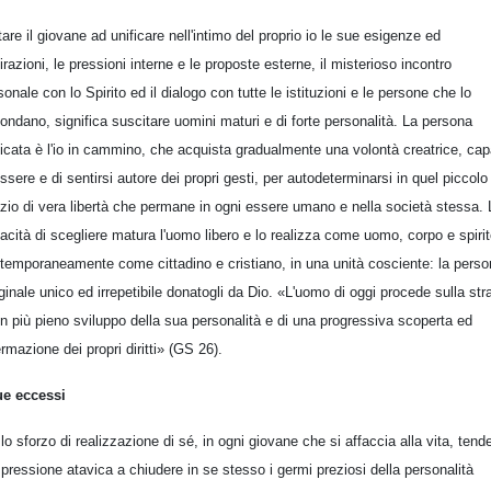
tare il giovane ad unificare nell'intimo del proprio io le sue esigenze ed
irazioni, le pressioni interne e le proposte esterne, il misterioso incontro
sonale con lo Spirito ed il dialogo con tutte le istituzioni e le persone che lo
condano, significa suscitare uomini maturi e di forte personalità. La persona
ficata è l'io in cammino, che acquista gradualmente una volontà creatrice, ca
essere e di sentirsi autore dei propri gesti, per autodeterminarsi in quel piccolo
zio di vera libertà che permane in ogni essere umano e nella società stessa. 
acità di scegliere matura l'uomo libero e lo realizza come uomo, corpo e spirit
temporaneamente come cittadino e cristiano, in una unità cosciente: la perso
riginale unico ed irrepetibile donatogli da Dio. «L'uomo di oggi procede sulla str
un più pieno sviluppo della sua personalità e di una progressiva scoperta ed
ermazione dei propri diritti» (GS 26).
ue eccessi
lo sforzo di realizzazione di sé, in ogni giovane che si affaccia alla vita, tend
 pressione atavica a chiudere in se stesso i germi preziosi della personalità