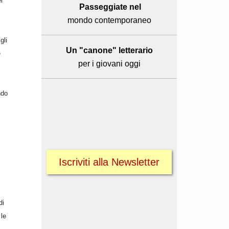
l
Passeggiate nel
mondo contemporaneo
gli
Un "canone" letterario
e
per i giovani oggi
ndo
Iscriviti alla Newsletter
di
 le