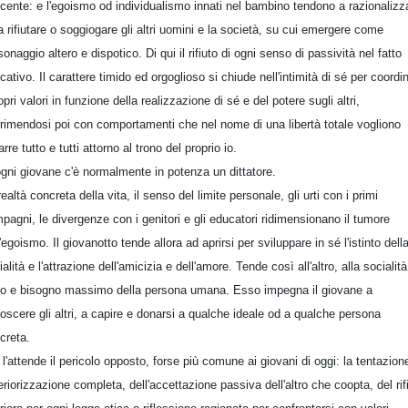
cente: e l'egoismo od individualismo innati nel bambino tendono a razionalizz
a rifiutare o soggiogare gli altri uomini e la società, su cui emergere come
sonaggio altero e dispotico. Di qui il rifiuto di ogni senso di passività nel fatto
cativo. Il carattere timido ed orgoglioso si chiude nell'intimità di sé per coordi
ropri valori in funzione della realizzazione di sé e del potere sugli altri,
rimendosi poi con comportamenti che nel nome di una libertà totale vogliono
arre tutto e tutti attorno al trono del proprio io.
ogni giovane c'è normalmente in potenza un dittatore.
realtà concreta della vita, il senso del limite personale, gli urti con i primi
pagni, le divergenze con i genitori e gli educatori ridimensionano il tumore
l'egoismo. Il giovanotto tende allora ad aprirsi per sviluppare in sé l'istinto dell
alità e l'attrazione dell'amicizia e dell'amore. Tende così all'altro, alla socialità
o e bisogno massimo della persona umana. Esso impegna il giovane a
oscere gli altri, a capire e donarsi a qualche ideale od a qualche persona
creta.
 l'attende il pericolo opposto, forse più comune ai giovani di oggi: la tentazion
eriorizzazione completa, dell'accettazione passiva dell'altro che coopta, del rif