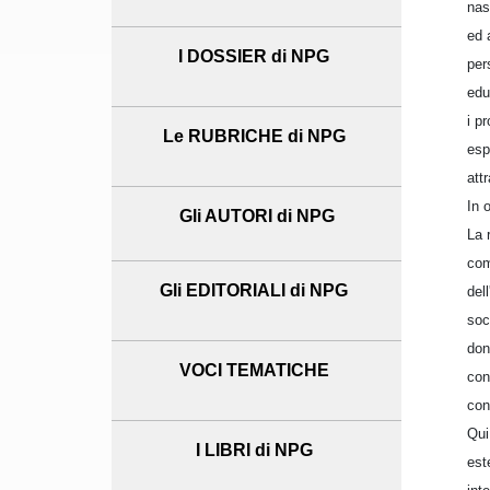
nas
ed 
I DOSSIER di NPG
per
edu
i p
Le RUBRICHE di NPG
esp
attr
In 
Gli AUTORI di NPG
La 
com
Gli EDITORIALI di NPG
del
soci
don
VOCI TEMATICHE
con
con
Qui
I LIBRI di NPG
est