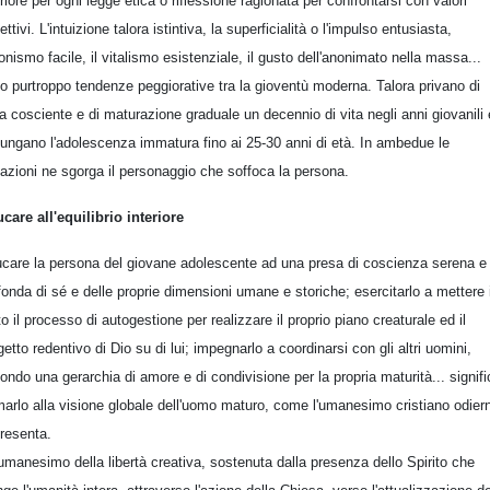
eriore per ogni legge etica o riflessione ragionata per confrontarsi con valori
ttivi. L'intuizione talora istintiva, la superficialità o l'impulso entusiasta,
donismo facile, il vitalismo esistenziale, il gusto dell'anonimato nella massa...
o purtroppo tendenze peggiorative tra la gioventù moderna. Talora privano di
ia cosciente e di maturazione graduale un decennio di vita negli anni giovanili 
lungano l'adolescenza immatura fino ai 25-30 anni di età. In ambedue le
uazioni ne sgorga il personaggio che soffoca la persona.
care all'equilibrio interiore
care la persona del giovane adolescente ad una presa di coscienza serena e
fonda di sé e delle proprie dimensioni umane e storiche; esercitarlo a mettere 
o il processo di autogestione per realizzare il proprio piano creaturale ed il
getto redentivo di Dio su di lui; impegnarlo a coordinarsi con gli altri uomini,
ondo una gerarchia di amore e di condivisione per la propria maturità... signifi
marlo alla visione globale dell'uomo maturo, come l'umanesimo cristiano odier
presenta.
'umanesimo della libertà creativa, sostenuta dalla presenza dello Spirito che