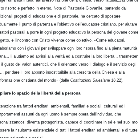
nge l'umanità intera, attraverso l'azione della Chiesa, verso l'attualizzazione de
sto risorto e perfetto in eterno. Note di Pastorale Giovanile, partendo dai
dizionali progetti di educazione e di pastorale, ha cercato di spostare
dualmente il punto di partenza e l'obiettivo dell'educatore cristiano, per aiutare 
ratori pastorali a porre in ogni progetto educativo la persona del giovane com
getto, e l'incontro con Cristo vivente come obiettivo. «Come educatori,
laboriamo con i giovani per sviluppare ogni loro risorsa fino alla piena maturità
na... li aiutiamo ad aprirsi alla verità ed a costruire la loro libertà... trasmette
 il gusto dei valori autentici, che li orientano verso il dialogo e il servizio degli
i... per dare il loro apporto insostituibile alla crescita della Chiesa e alla
sformazione cristiana del mondo» (dalle
Costituzioni Salesian
e 18,22).
liare lo spazio della libertà della persona
terazione tra fattori ereditari, ambientali, familiari e sociali, culturali ed i
portamenti assunti da ogni uomo è sempre opera dell'individuo, che
sonalizzandosi diventa protagonista, capace di coordinare in sé e nei suoi mo
ssere la risultante esistenziale di tutti i fattori ereditari ed ambientali e di tutte