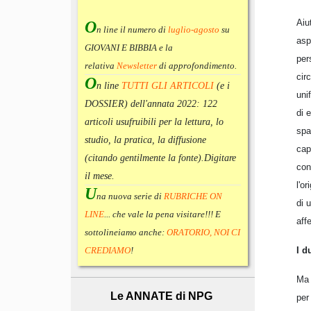
Aiu
O
n line il numero di
luglio-agosto
su
asp
GIOVANI E BIBBIA e la
per
relativa
Newsletter
di approfondimento
.
cir
O
n line
TUTTI GLI ARTICOLI
(e i
uni
DOSSIER) dell'annata 2022:
122
di 
articoli usufruibili per la lettura, lo
spa
studio, la pratica, la diffusione
cap
(citando gentilmente la fonte).
Digitare
con
il mese.
l'o
U
na nuova serie di
RUBRICHE ON
di 
LINE
... che vale la pena visitare!!! E
aff
sottolineiamo anche:
ORATORIO, NOI CI
I d
CREDIAMO
!
Ma 
Le ANNATE di NPG
per