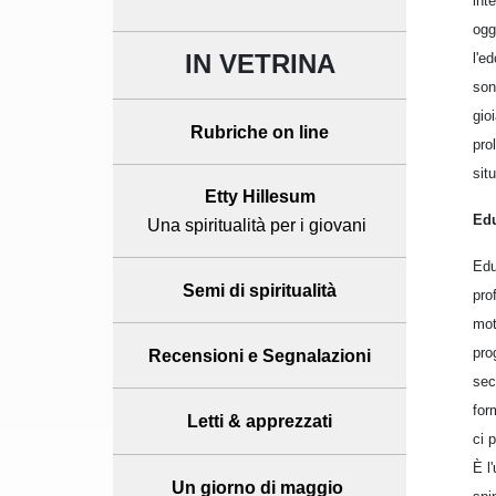
int
ogge
IN VETRINA
l'e
son
gio
Rubriche on line
pro
sit
Etty Hillesum
Edu
Una spiritualità per i giovani
Edu
Semi di spiritualità
pro
mot
pro
Recensioni
e Segnalazioni
sec
for
Letti & apprezzati
ci 
È l
Un giorno di maggio