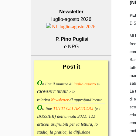
(N
Newsletter
PE
luglio-agosto 2026
D.S
Mi 
P. Pino Puglisi
fre
e NPG
cor
Bar
Post
it
tut
mar
O
sab
n line il numero di
luglio-agosto
su
La 
GIOVANI E BIBBIA e la
di 
relativa
Newsletter
di approfondimento
.
O
sco
n line
TUTTI GLI ARTICOLI
(e i
edu
DOSSIER) dell'annata 2022:
122
com
articoli usufruibili per la lettura, lo
met
studio, la pratica, la diffusione