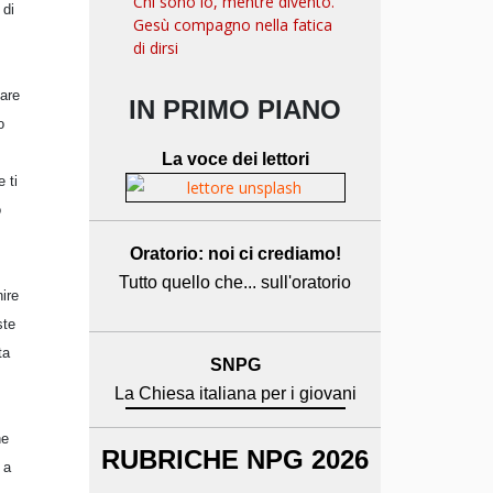
Chi sono io, mentre divento.
 di
Gesù compagno nella fatica
di dirsi
dare
IN PRIMO PIANO
o
La voce dei lettori
 ti
o
Oratorio: noi ci crediamo!
Tutto quello che... sull'oratorio
nire
ste
ta
SNPG
La Chiesa italiana per i giovani
he
RUBRICHE NPG 2026
 a