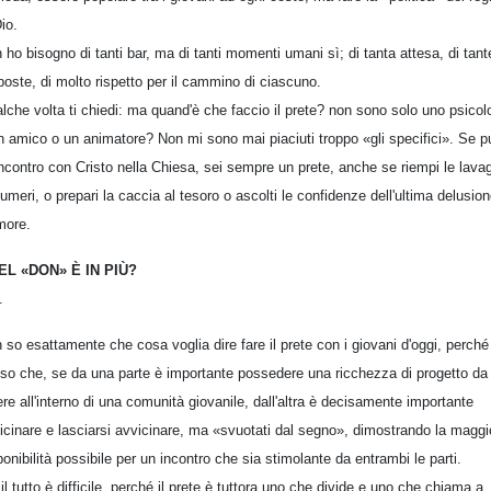
Dio.
 ho bisogno di tanti bar, ma di tanti momenti umani sì; di tanta attesa, di tant
poste, di molto rispetto per il cammino di ciascuno.
lche volta ti chiedi: ma quand'è che faccio il prete? non sono solo uno psicol
n amico o un animatore? Non mi sono mai piaciuti troppo «gli specifici». Se p
'incontro con Cristo nella Chiesa, sei sempre un prete, anche se riempi le lava
numeri, o prepari la caccia al tesoro o ascolti le confidenze dell'ultima delusio
more.
EL «DON» È IN PIÙ?
.
 so esattamente che cosa voglia dire fare il prete con i giovani d'oggi, perché
so che, se da una parte è importante possedere una ricchezza di progetto da
ere all'interno di una comunità giovanile, dall'altra è decisamente importante
icinare e lasciarsi avvicinare, ma «svuotati dal segno», dimostrando la maggi
ponibilità possibile per un incontro che sia stimolante da entrambi le parti.
il tutto è difficile, perché il prete è tuttora uno che divide e uno che chiama a