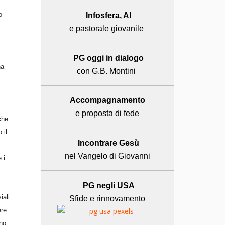
o
Infosfera, AI
e pastorale giovanile
PG oggi in dialogo
na
con G.B. Montini
Accompagnamento
e proposta di fede
che
 il
Incontrare Gesù
nel Vangelo di Giovanni
 i
PG negli USA
iali
Sfide e rinnovamento
ere
gno