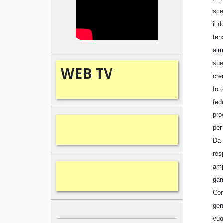
sce
il 
ten
alm
sue
WEB
TV
cre
Io t
fed
pro
per
Da 
res
amp
gam
Con
gen
vuo