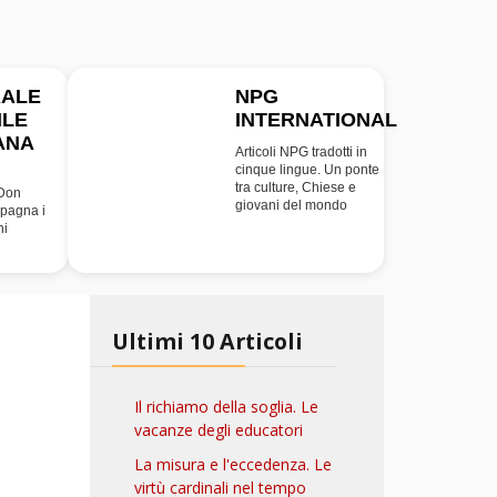
RALE
NPG
ILE
INTERNATIONAL
INT
ANA
Articoli NPG tradotti in
cinque lingue. Un ponte
tra culture, Chiese e
 Don
giovani del mondo
pagna i
ni
Ultimi 10 Articoli
Il richiamo della soglia. Le
vacanze degli educatori
La misura e l'eccedenza. Le
virtù cardinali nel tempo