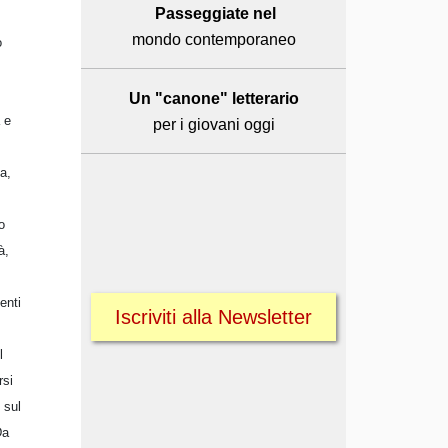
Passeggiate nel
mondo contemporaneo
o
Un "canone" letterario
 e
per i giovani oggi
sa,
o
à,
enti
Iscriviti alla Newsletter
l
rsi
 sul
Da