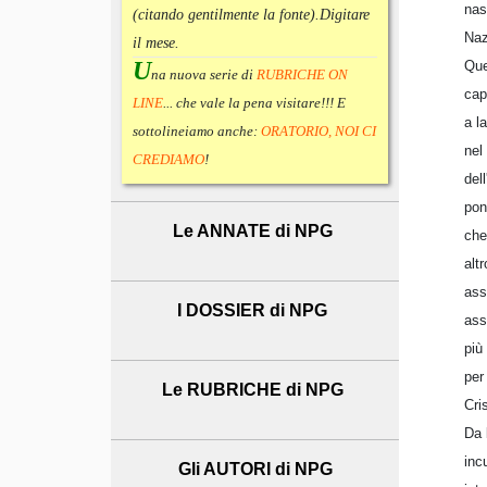
nas
(citando gentilmente la fonte).
Digitare
Naz
il mese.
U
Que
na nuova serie di
RUBRICHE ON
cap
LINE
... che vale la pena visitare!!! E
a l
sottolineiamo anche:
ORATORIO, NOI CI
nel
CREDIAMO
!
del
pon
Le ANNATE di NPG
che
alt
ass
I DOSSIER di NPG
ass
più
per
Le RUBRICHE di NPG
Cri
Da 
inc
Gli AUTORI di NPG