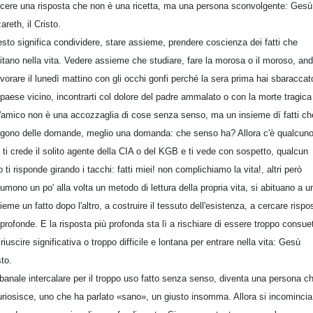
cere una risposta che non è una ricetta, ma una persona sconvolgente: Gesù
areth, il Cristo.
sto significa condividere, stare assieme, prendere coscienza dei fatti che
itano nella vita. Vedere assieme che studiare, fare la morosa o il moroso, an
avorare il lunedì mattino con gli occhi gonfi perché la sera prima hai sbaraccat
 paese vicino, incontrarti col dolore del padre ammalato o con la morte tragica
l'amico non è una accozzaglia di cose senza senso, ma un insieme dí fatti che
gono delle domande, meglio una domanda: che senso ha? Allora c'è qualcun
 ti crede il solito agente della CIA o del KGB e ti vede con sospetto, qualcun
ro ti risponde girando i tacchi: fatti miei! non complichiamo la vita!, altri però
umono un po' alla volta un metodo di lettura della propria vita, si abituano a u
ieme un fatto dopo l'altro, a costruire il tessuto dell'esistenza, a cercare rispo
 profonde. E la risposta più profonda sta lì a rischiare di essere troppo consue
 riuscire significativa o troppo difficile e lontana per entrare nella vita: Gesù
sto.
banale intercalare per il troppo uso fatto senza senso, diventa una persona c
uriosisce, uno che ha parlato «sano», un giusto insomma. Allora si incomincia