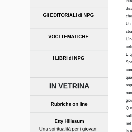
int
dis
Gli EDITORIALI di NPG
che
Un 
sto
VOCI TEMATICHE
L'i
cel
E q
I LIBRI di NPG
Spe
com
qua
IN VETRINA
reg
non
gio
Rubriche on line
Qua
sul
Etty Hillesum
nel
Una spiritualità per i giovani
la 