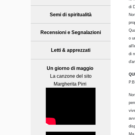
di 
Semi di spiritualità
Non
pro
Qua
Recensioni
e Segnalazioni
o u
all
Letti & apprezzati
di 
d'a
Un giorno di maggio
QU
La canzone del sito
P.B
Margherita Pirri
Non
pen
viv
avv
dis
Ma 