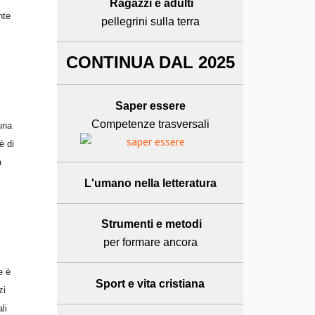
Ragazzi e adulti
nte
pellegrini sulla terra
CONTINUA DAL 2025
Saper essere
Competenze trasversali
 una
è di
a
L'umano
nella letteratura
Strumenti e metodi
per formare ancora
e è
Sport e
vita cristiana
zi
li