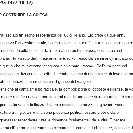
PG 1977-10-12)
R COSTRUIRE LA CHIESA
.
ha lasciato un segno l'esperienza del '68 di Milano. Ero prete da due anni,
quentavo l'università statale; ho letto ciclostilata e affissa a mo' di tatze-bao n
ridoi della facoltà di fisica, la lettera a una professoressa della scuola dí
biana. Ho vissuto drammaticamente (uscivo fresco dal seminario) l'impatto c
to quello che mi avevano insegnato a chiamare «rosso». Dall'altra parte del
ciapiede in divisa e in assetto di scontro c'erano dei carabinieri di leva che po
ato incontravo in parrocchia per il gruppo del vangelo.
tensione al cambiamento radicale, la composizione di opposte esigenze, la vo
rompere e di far nuovo, il non sentirmi mai da una parte soltanto mi ha spinto 
prire la forza e la bellezza della mia missione in mezzo ai giovani. Essere
catore tra i giovani è una seria presenza politica, essere prete è darle
pletezza: tener deste tutte le domande fondamentali della vita. È per me
termi all'interno di un cammino pienamente umano e lì abbozzare, delineare, 