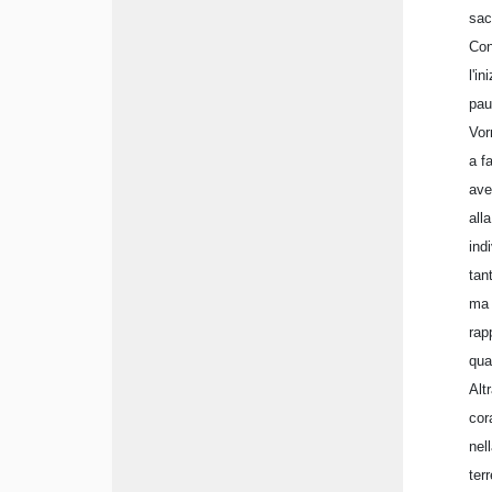
sac
Con
l'i
pau
Vor
a f
ave
all
ind
tan
ma 
rap
qua
Alt
cor
nel
ter