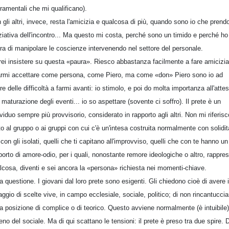
ramentali che mi qualificano).
 gli altri, invece, resta l'amicizia e qualcosa di più, quando sono io che prend
niziativa dell'incontro... Ma questo mi costa, perché sono un timido e perché ho
ra di manipolare le coscienze intervenendo nel settore del personale.
rei insistere su questa «paura». Riesco abbastanza facilmente a fare amicizia
armi accettare come persona, come Piero, ma come «don» Piero sono io ad
re delle difficoltà a farmi avanti: io stimolo, e poi do molta importanza all'atte
a maturazione degli eventi... io so aspettare (sovente ci soffro). Il prete è un
ividuo sempre più provvisorio, considerato in rapporto agli altri. Non mi riferisc
to al gruppo o ai gruppi con cui c'è un'intesa costruita normalmente con solidit
con gli isolati, quelli che ti capitano all'improvviso, quelli che con te hanno un
porto di amore-odio, per i quali, nonostante remore ideologiche o altro, rappres
lcosa, diventi e sei ancora la «persona» richiesta nei momenti-chiave.
ra questione. I giovani dal loro prete sono esigenti. Gli chiedono cioè di avere i
aggio di scelte vive, in campo ecclesiale, sociale, politico; di non rincantuccia
la posizione di complice o di teorico. Questo avviene normalmente (è intuibile)
reno del sociale. Ma di qui scattano le tensioni: il prete è preso tra due spire. 