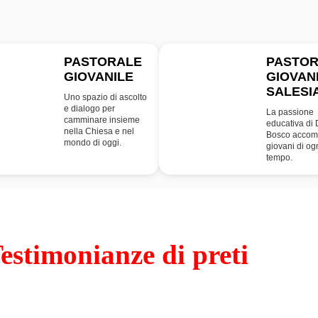
PASTORALE
PASTO
GIOVANILE
GIOVAN
PG
SDB
SALESI
Uno spazio di ascolto
e dialogo per
La passione
camminare insieme
educativa di
nella Chiesa e nel
Bosco accom
mondo di oggi.
giovani di og
tempo.
estimonianze di preti