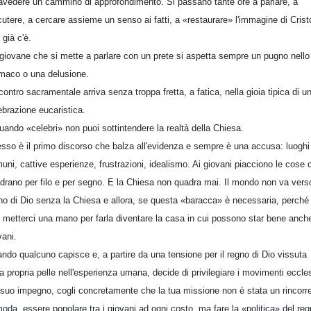
ravedere un cammino di approfondimento. Si passano tante ore a parlare, a
cutere, a cercare assieme un senso ai fatti, a «restaurare» l'immagine di Crist
 già c'è.
giovane che si mette a parlare con un prete si aspetta sempre un pugno nello
maco o una delusione.
ncontro sacramentale arriva senza troppa fretta, a fatica, nella gioia tipica di u
ebrazione eucaristica.
uando «celebri» non puoi sottintendere la realtà della Chiesa.
sso è il primo discorso che balza all'evidenza e sempre è una accusa: luoghi
uni, cattive esperienze, frustrazioni, idealismo. Ai giovani piacciono le cose 
drano per filo e per segno. E la Chiesa non quadra mai. Il mondo non va verso
no di Dio senza la Chiesa e allora, se questa «baracca» è necessaria, perché
 metterci una mano per farla diventare la casa in cui possono star bene anche
vani.
ndo qualcuno capisce e, a partire da una tensione per il regno di Dio vissuta
la propria pelle nell'esperienza umana, decide di privilegiare i movimenti eccles
 suo impegno, cogli concretamente che la tua missione non è stata un rincorr
moda, essere popolare tra i giovani ad ogni costo, ma fare la «politica» del re