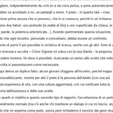
gliere, indipendentemente da «chi è» e da cosa pensa, e pone automaticame
dubbio se accettarlo o no, se parlargli o meno. Il prete – in quanto tale – crea
sione prima ancora che si pronunci, che lo si conosca, perché in sé richiama
eno due fattori: uno profondo (la realtà di Dio) e uno superficiale (la chiesa, le
 parole, la polemica anticlericale...). Avendo sperimentato questa situazione,
do che ogni incontro, personale o comunitario, debba essere un confronto.
ento di pormi il più possibile in un'ottica di ricerca, anche con gli altri: forte di
e ricevuta e accolta – Cristo Signore mi salva con la mia libertà – la proposta 
cedere insieme, fin dove è possibile, ricercando un senso alle scelte che volt
 volta si presentassero come necessarie.
qui deriva un duplice fatto: alcuni giovani sfuggono all'incontro, perché troppo
ponsabilizzante, mentre per altri il prete è la persona dell'adulto (con una più
ia esperienza di vita, con una cultura aggiornata); con cui verificare tutta la
ma dell'esistenza e delle sue scelte.
 quanti si stabilisce questo secondo tipo di rapporto, l'accettazione di un pret
eralmente normale (ma c'è anche chi mantiene un dialogo in cui mi lascia, an
le che mi esprima come prete, senza però richiedermi il servizio dei gesti ritua