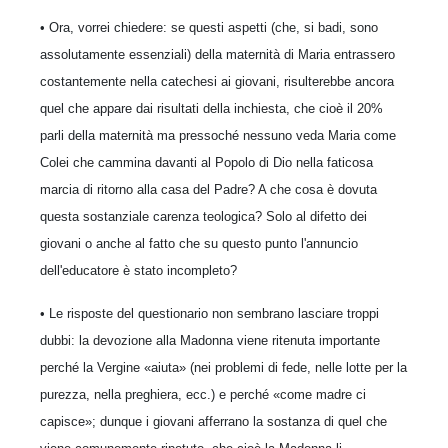
• Ora, vorrei chiedere: se questi aspetti (che, si badi, sono
assolutamente essenziali) della maternità di Maria entrassero
costantemente nella catechesi ai giovani, risulterebbe ancora
quel che appare dai risultati della inchiesta, che cioè il 20%
parli della maternità ma pressoché nessuno veda Maria come
Colei che cammina davanti al Popolo di Dio nella faticosa
marcia di ritorno alla casa del Padre? A che cosa è dovuta
questa sostanziale carenza teologica? Solo al difetto dei
giovani o anche al fatto che su questo punto l'annuncio
dell'educatore è stato incompleto?
• Le risposte del questionario non sembrano lasciare troppi
dubbi: la devozione alla Madonna viene ritenuta importante
perché la Vergine «aiuta» (nei problemi di fede, nelle lotte per la
purezza, nella preghiera, ecc.) e perché «come madre ci
capisce»; dunque i giovani afferrano la sostanza di quel che