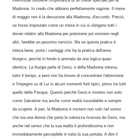
intervistati sostiene l'importanza di un mese speciale per la
Madonna. Io credo che abbiano perfettamente ragione. Il mese
di maggio non è la devozione alla Madonna, d'accordo. Perciò,
se fosse impostato come un mese in cui si sbrigano tutti i
doveri relativi alla Madonna per potersene poi esimere negli
altri, farebbe un pessimo servizio. Ma se questa pratica è
intesa bene, porta i vantaggi che ha la pratica dell'anno
liturgico, perché in fondo è animata da una logica quasi
identica. La liturgia parla di Gesù, e della Madonna stessa,
tutto il tempo, e però non ha timore di concentrare l'attenzione
e l'impegno su di Lui in alcuni momenti forti tipici, primo tra tutti
quello della Pasqua. Questo perché Gesù è mistero non solo
come Salvatore ma anche come realtà insondabile e sempre
da scoprire. A pari, la Madonna è mistero non solo nel senso
che sia una donna che porta la salvezza ricevuta da Gesù, ma
anche nel senso che la sua realtà è profondissima e non
immediatamente percepibile in tutta la sua portata. A dire il