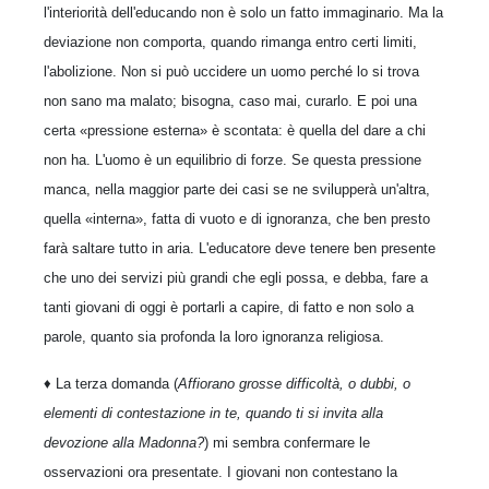
l'interiorità dell'educando non è solo un fatto immaginario. Ma la
deviazione non comporta, quando rimanga entro certi limiti,
l'abolizione. Non si può uccidere un uomo perché lo si trova
non sano ma malato; bisogna, caso mai, curarlo. E poi una
certa «pressione esterna» è scontata: è quella del dare a chi
non ha. L'uomo è un equilibrio di forze. Se questa pressione
manca, nella maggior parte dei casi se ne svilupperà un'altra,
quella «interna», fatta di vuoto e di ignoranza, che ben presto
farà saltare tutto in aria. L'educatore deve tenere ben presente
che uno dei servizi più grandi che egli possa, e debba, fare a
tanti giovani di oggi è portarli a capire, di fatto e non solo a
parole, quanto sia profonda la loro ignoranza religiosa.
♦ La terza domanda (
Affiorano grosse difficoltà, o dubbi, o
elementi di contestazione in te, quando ti si invita alla
devozione alla Madonna?
) mi sembra confermare le
osservazioni ora presentate. I giovani non contestano la