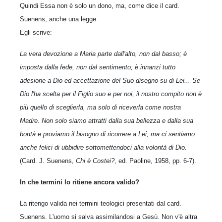
Quindi Essa non è solo un dono, ma, come dice il card.
Suenens, anche una legge.
Egli scrive:
La vera devozione a Maria parte dall'alto, non dal basso; è
imposta dalla fede, non dal sentimento; è innanzi tutto
adesione a Dio ed accettazione del Suo disegno su di Lei... Se
Dio l'ha scelta per il Figlio suo e per noi, il nostro compito non è
più quello di sceglierla, ma solo di riceverla come nostra
Madre. Non solo siamo attratti dalla sua bellezza e dalla sua
bontà e proviamo il bisogno di ricorrere a Lei; ma ci sentiamo
anche felici di ubbidire sottomettendoci alla volontà di Dio.
(Card. J. Suenens,
Chi è Costei?
, ed. Paoline, 1958, pp. 6-7).
In che termini lo ritiene ancora valido?
La ritengo valida nei termini teologici presentati dal card.
Suenens. L'uomo si salva assimilandosi a Gesù. Non v'è altra