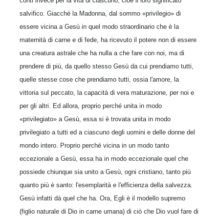
conti invece per la vita di ciascuno, cioè il loro significato
salvifico. Giacché la Madonna, dal sommo «privilegio» di
essere vicina a Gesù in quel modo straordinario che è la
maternità di carne e di fede, ha ricevuto il potere non di essere
una creatura astrale che ha nulla a che fare con noi, ma di
prendere di più, da quello stesso Gesù da cui prendiamo tutti,
quelle stesse cose che prendiamo tutti, ossia l'amore, la
vittoria sul peccato, la capacità di vera maturazione, per noi e
per gli altri. Ed allora, proprio perché unita in modo
«privilegiato» a Gesù, essa si è trovata unita in modo
privilegiato a tutti ed a ciascuno degli uomini e delle donne del
mondo intero. Proprio perché vicina in un modo tanto
eccezionale a Gesù, essa ha in modo eccezionale quel che
possiede chiunque sia unito a Gesù, ogni cristiano, tanto più
quanto più è santo: l'esemplarità e l'efficienza della salvezza.
Gesù infatti dà quel che ha. Ora, Egli è il modello supremo
(figlio naturale di Dio in carne umana) di ciò che Dio vuol fare di