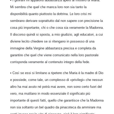
• I giovani mi appaiono abbastanza aperti al mistero di Maria.
Mi sembra che quel che manca loro non sia tanto la
disponibilità quanto piuttosto la dottrina. Le loro crisi mi
sembrano derivare soprattutto dal non sapere con precisione la
cosa più importante, chi o che cosa sia veramente la Madonna.
Il discorso quindi si sposta, a mio giudizio, agli educatori, a cui
diviene lecito chiedere se si ritengano in possesso di una
immagine della Vergine abbastanza precisa e completa da
garantire che quel che viene comunicato nella loro pastorale
corrisponda veramente al contenuto integro della fede.
• Così se essi si limitano a ripetere che Maria è la madre di Dio
e possiede, come tale, un complesso di «privilegi» che nessun
altro ha mai avuto né potrà mai avere, non sono certo fuori del
vero, ma mutilano in modo essenziale il significato più
importante di questi fatti, quello che garantisce che la Madonna
non sia soltanto un bel quadro da pinacoteca da ammirare ma