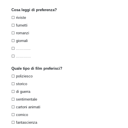
Cosa leggi di preferenza?
☐ riviste
☐ fumetti
☐ romanzi
☐ giornali
☐ ………...
☐ …………
Quale tipo di film preferisci?
☐ poliziesco
☐ storico
☐ di guerra
☐ sentimentale
☐ cartoni animati
☐ comico
☐ fantascienza