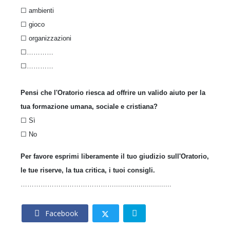
☐ ambienti
☐ gioco
☐ organizzazioni
☐…………
☐…………
Pensi che l'Oratorio riesca ad offrire un valido aiuto per la
tua formazione umana, sociale e cristiana?
☐ Sì
☐ No
Per favore esprimi liberamente il tuo giudizio sull'Oratorio,
le tue riserve, la tua critica, i tuoi consigli.
……………………………………............................
Facebook