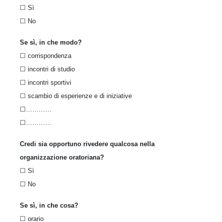
☐ Sì
☐ No
Se sì, in che modo?
☐ corrispondenza
☐ incontri di studio
☐ incontri sportivi
☐ scambio di esperienze e di iniziative
☐…………
☐…………
Credi sia opportuno rivedere qualcosa nella
organizzazione oratoriana?
☐ Sì
☐ No
Se sì, in che cosa?
☐ orario