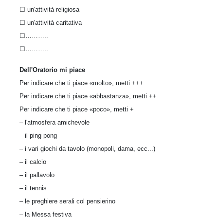
☐ un'attività religiosa
☐ un'attività caritativa
☐………..
☐………..
Dell'Oratorio mi piace
Per indicare che ti piace «molto», metti +++
Per indicare che ti piace «abbastanza», metti ++
Per indicare che ti piace «poco», metti +
– l'atmosfera amichevole
– il ping pong
– i vari giochi da tavolo (monopoli, dama, ecc...)
– il calcio
– il pallavolo
– il tennis
– le preghiere serali col pensierino
– la Messa festiva