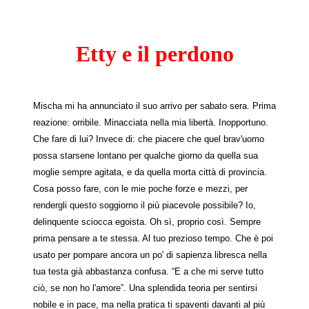
Etty e il perdono
Mischa mi ha annunciato il suo arrivo per sabato sera. Prima
reazione: orribile. Minacciata nella mia libertà. Inopportuno.
Che fare di lui? Invece di: che piacere che quel brav'uomo
possa starsene lontano per qualche giorno da quella sua
moglie sempre agitata, e da quella morta città di provincia.
Cosa posso fare, con le mie poche forze e mezzi, per
rendergli questo soggiorno il più piacevole possibile? Io,
delinquente sciocca egoista. Oh sì, proprio così. Sempre
prima pensare a te stessa. Al tuo prezioso tempo. Che è poi
usato per pompare ancora un po' di sapienza libresca nella
tua testa già abbastanza confusa. “E a che mi serve tutto
ciò, se non ho l'amore”. Una splendida teoria per sentirsi
nobile e in pace, ma nella pratica ti spaventi davanti al più