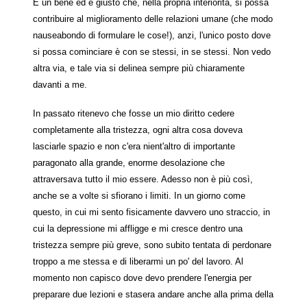
È un bene ed è giusto che, nella propria interiorità, si possa
contribuire al miglioramento delle relazioni umane (che modo
nauseabondo di formulare le cose!), anzi, l'unico posto dove
si possa cominciare è con se stessi, in se stessi. Non vedo
altra via, e tale via si delinea sempre più chiaramente
davanti a me.
In passato ritenevo che fosse un mio diritto cedere
completamente alla tristezza, ogni altra cosa doveva
lasciarle spazio e non c'era nient'altro di importante
paragonato alla grande, enorme desolazione che
attraversava tutto il mio essere. Adesso non è più così,
anche se a volte si sfiorano i limiti. In un giorno come
questo, in cui mi sento fisicamente davvero uno straccio, in
cui la depressione mi affligge e mi cresce dentro una
tristezza sempre più greve, sono subito tentata di perdonare
troppo a me stessa e di liberarmi un po' del lavoro. Al
momento non capisco dove devo prendere l'energia per
preparare due lezioni e stasera andare anche alla prima della