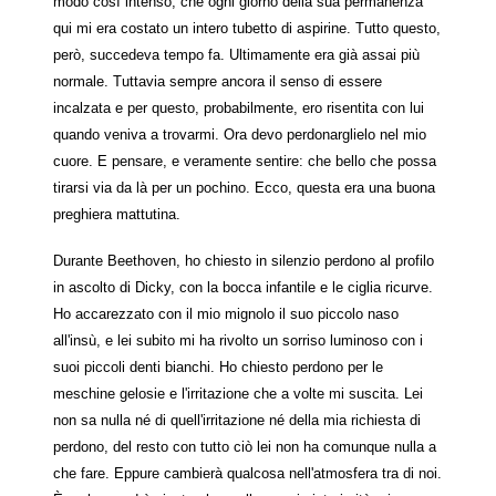
modo così intenso, che ogni giorno della sua permanenza
qui mi era costato un intero tubetto di aspirine. Tutto questo,
però, succedeva tempo fa. Ultimamente era già assai più
normale. Tuttavia sempre ancora il senso di essere
incalzata e per questo, probabilmente, ero risentita con lui
quando veniva a trovarmi. Ora devo perdonarglielo nel mio
cuore. E pensare, e veramente sentire: che bello che possa
tirarsi via da là per un pochino. Ecco, questa era una buona
preghiera mattutina.
Durante Beethoven, ho chiesto in silenzio perdono al profilo
in ascolto di Dicky, con la bocca infantile e le ciglia ricurve.
Ho accarezzato con il mio mignolo il suo piccolo naso
all'insù, e lei subito mi ha rivolto un sorriso luminoso con i
suoi piccoli denti bianchi. Ho chiesto perdono per le
meschine gelosie e l'irritazione che a volte mi suscita. Lei
non sa nulla né di quell'irritazione né della mia richiesta di
perdono, del resto con tutto ciò lei non ha comunque nulla a
che fare. Eppure cambierà qualcosa nell'atmosfera tra di noi.