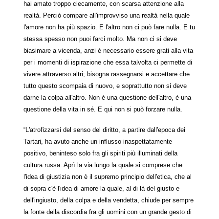
hai amato troppo ciecamente, con scarsa attenzione alla
realtà. Perciò compare all'improvviso una realtà nella quale
l'amore non ha più spazio. E l'altro non ci può fare nulla. E tu
stessa spesso non puoi farci molto. Ma non ci si deve
biasimare a vicenda, anzi è necessario essere grati alla vita
per i momenti di ispirazione che essa talvolta ci permette di
vivere attraverso altri; bisogna rassegnarsi e accettare che
tutto questo scompaia di nuovo, e soprattutto non si deve
darne la colpa all'altro. Non è una questione dell'altro, è una
questione della vita in sé. E qui non si può forzare nulla.
“L'atrofizzarsi del senso del diritto, a partire dall'epoca dei
Tartari, ha avuto anche un influsso inaspettatamente
positivo, beninteso solo fra gli spiriti più illuminati della
cultura russa. Aprì la via lungo la quale si comprese che
l'idea di giustizia non è il supremo principio dell'etica, che al
di sopra c'è l'idea di amore la quale, al di là del giusto e
dell'ingiusto, della colpa e della vendetta, chiude per sempre
la fonte della discordia fra gli uomini con un grande gesto di