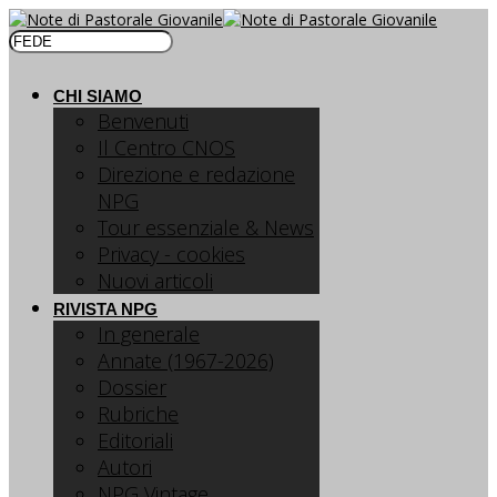
CHI SIAMO
Benvenuti
Il Centro CNOS
Direzione e redazione
NPG
Tour essenziale & News
Privacy - cookies
Nuovi articoli
RIVISTA NPG
In generale
Annate (1967-2026)
Dossier
Rubriche
Editoriali
Autori
NPG Vintage