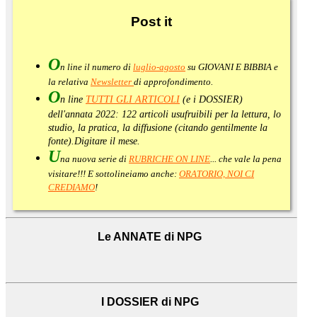
Post
it
O
n line il numero di
luglio-agosto
su GIOVANI E BIBBIA e
la relativa
Newsletter
di approfondimento
.
O
n line
TUTTI GLI ARTICOLI
(e i DOSSIER)
dell'annata 2022:
122 articoli usufruibili per la lettura, lo
studio, la pratica, la diffusione (citando gentilmente la
fonte).
Digitare il mese.
U
na nuova serie di
RUBRICHE ON LINE
... che vale la pena
visitare!!! E sottolineiamo anche:
ORATORIO, NOI CI
CREDIAMO
!
Le ANNATE di NPG
I DOSSIER di NPG