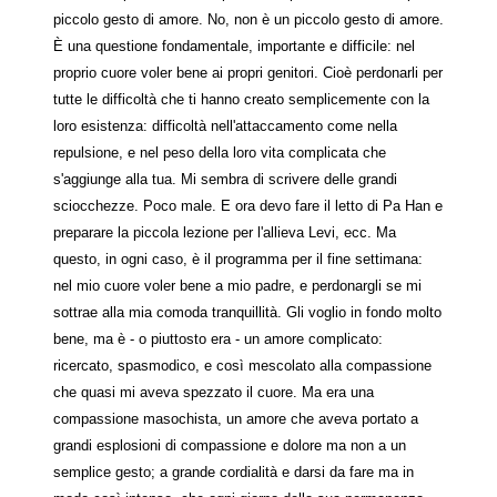
piccolo gesto di amore. No, non è un piccolo gesto di amore.
È una questione fondamentale, importante e difficile: nel
proprio cuore voler bene ai propri genitori. Cioè perdonarli per
tutte le difficoltà che ti hanno creato semplicemente con la
loro esistenza: difficoltà nell'attaccamento come nella
repulsione, e nel peso della loro vita complicata che
s'aggiunge alla tua. Mi sembra di scrivere delle grandi
sciocchezze. Poco male. E ora devo fare il letto di Pa Han e
preparare la piccola lezione per l'allieva Levi, ecc. Ma
questo, in ogni caso, è il programma per il fine settimana:
nel mio cuore voler bene a mio padre, e perdonargli se mi
sottrae alla mia comoda tranquillità. Gli voglio in fondo molto
bene, ma è - o piuttosto era - un amore complicato:
ricercato, spasmodico, e così mescolato alla compassione
che quasi mi aveva spezzato il cuore. Ma era una
compassione masochista, un amore che aveva portato a
grandi esplosioni di compassione e dolore ma non a un
semplice gesto; a grande cordialità e darsi da fare ma in