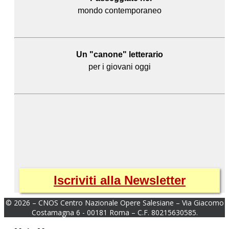
mondo contemporaneo
Un "canone" letterario
per i giovani oggi
Iscriviti alla Newsletter
© 2026 – CNOS Centro Nazionale Opere Salesiane – Via Giacomo
Costamagna 6 - 00181 Roma – C.F. 80215630585.