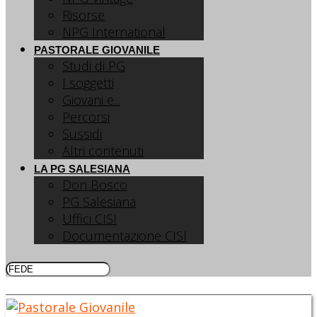
Risorse
NPG International
PASTORALE GIOVANILE
Studi di PG
I soggetti
Giovani e...
Percorsi
Sussidi
Altri contenuti
LA PG SALESIANA
Don Bosco
PG Salesiana
Uffici CISI
Documentazione CISI