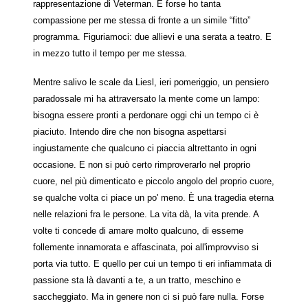
rappresentazione di Veterman. E forse ho tanta
compassione per me stessa di fronte a un simile “fitto”
programma. Figuriamoci: due allievi e una serata a teatro. E
in mezzo tutto il tempo per me stessa.
Mentre salivo le scale da Liesl, ieri pomeriggio, un pensiero
paradossale mi ha attraversato la mente come un lampo:
bisogna essere pronti a perdonare oggi chi un tempo ci è
piaciuto. Intendo dire che non bisogna aspettarsi
ingiustamente che qualcuno ci piaccia altrettanto in ogni
occasione. E non si può certo rimproverarlo nel proprio
cuore, nel più dimenticato e piccolo angolo del proprio cuore,
se qualche volta ci piace un po' meno. È una tragedia eterna
nelle relazioni fra le persone. La vita dà, la vita prende. A
volte ti concede di amare molto qualcuno, di esserne
follemente innamorata e affascinata, poi all'improvviso si
porta via tutto. E quello per cui un tempo ti eri infiammata di
passione sta là davanti a te, a un tratto, meschino e
saccheggiato. Ma in genere non ci si può fare nulla. Forse