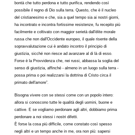
bontà che tutto perdona e tutto purifica, rendendo così
possibile il regno di Dio sulla terra. Questo, che è il nucleo
del cristianesimo e che, sia a quel tempo sia ai nostri giorni,
ha incontrato e incontra fortissime resistenze, fu recepito più
facilmente e coltivato con maggior serietà dall'élite morale
russa che non dall'Occidente europeo, il quale risente della
sopravvalutazione cui è andato incontro il principio di
giustizia, sicché non riesce ad avanzare al di là di esso.
Forse è la Provvidenza che, nei russi, abbassa la soglia del
senso di giustizia, affinché - almeno in un luogo sulla terra -
possa prima o poi realizzarsi la dottrina di Cristo circa il
primato dell'amore”.
Bisogna vivere con se stessi come con un popolo intero:
allora si conoscono tutte le qualità degli uomini, buone e
cattive. E se vogliamo perdonare agli altri, dobbiamo prima
perdonare a noi stessi i nostri difetti.
È forse la cosa più difficile, come constato così spesso
negli altri e un tempo anche in me, ora non più: sapersi