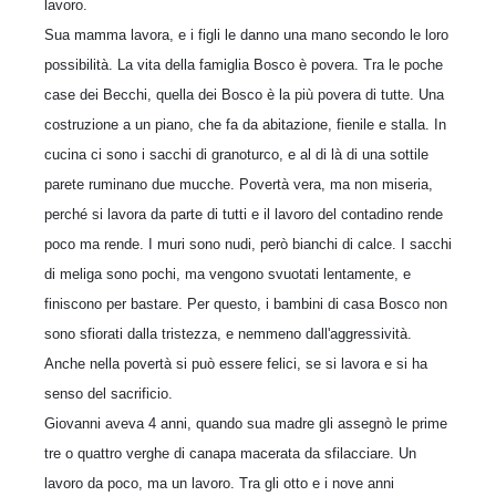
lavoro.
Sua mamma lavora, e i figli le danno una mano secondo le loro
possibilità. La vita della famiglia Bosco è povera. Tra le poche
case dei Becchi, quella dei Bosco è la più povera di tutte. Una
costruzione a un piano, che fa da abitazione, fienile e stalla. In
cucina ci sono i sacchi di granoturco, e al di là di una sottile
parete rumi­nano due mucche. Povertà vera, ma non miseria,
perché si lavora da parte di tutti e il lavoro del contadino rende
poco ma rende. I muri sono nudi, però bianchi di calce. I sacchi
di meliga sono pochi, ma vengono svuotati lentamente, e
finiscono per bastare. Per questo, i bambini di casa Bosco non
sono sfiorati dalla tristezza, e nemmeno dall'aggressività.
Anche nella povertà si può essere felici, se si lavora e si ha
senso del sacrificio.
Giovanni aveva 4 anni, quando sua madre gli assegnò le prime
tre o quattro ver­ghe di canapa macerata da sfilacciare. Un
lavoro da poco, ma un lavoro. Tra gli otto e i nove anni