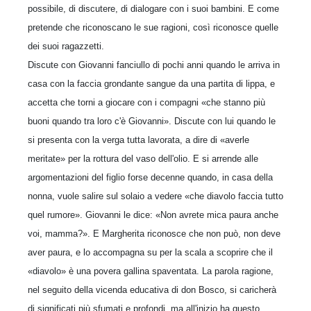
possibile, di discutere, di dialogare con i suoi bambini. E come
pre­tende che riconoscano le sue ragioni, così riconosce quelle
dei suoi ragazzetti.
Discute con Giovanni fanciullo di pochi anni quando le arriva in
casa con la faccia grondante sangue da una partita di lippa, e
accetta che torni a giocare con i com­pagni «che stanno più
buoni quando tra loro c'è Giovanni». Discute con lui quando le
si presenta con la verga tutta lavorata, a dire di «averle
meritate» per la rottura del vaso dell'olio. E si arrende alle
argomentazioni del figlio forse de­cenne quando, in casa della
nonna, vuole salire sul solaio a vedere «che diavolo faccia tutto
quel rumore». Giovanni le dice: «Non avrete mica paura anche
voi, mamma?». E Margherita riconosce che non può, non deve
aver paura, e lo accom­pagna su per la scala a scoprire che il
«diavolo» è una povera gallina spaventata. La parola ragione,
nel seguito della vicenda educativa di don Bosco, si caricherà
di significati più sfumati e profondi, ma all'inizio ha questo