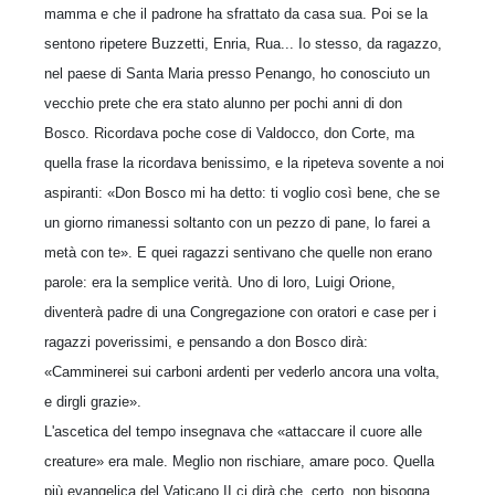
mamma e che il padro­ne ha sfrattato da casa sua. Poi se la
sentono ripetere Buzzetti, Enria, Rua... Io stesso, da ragazzo,
nel paese di Santa Maria presso Penango, ho conosciuto un
vecchio prete che era stato alunno per pochi anni di don
Bosco. Ricordava poche cose di Valdocco, don Corte, ma
quella frase la ricordava benissimo, e la ripeteva sovente a noi
aspiranti: «Don Bosco mi ha detto: ti voglio così bene, che se
un giorno rimanessi soltanto con un pezzo di pane, lo farei a
metà con te». E quei ragazzi sentivano che quelle non erano
parole: era la semplice verità. Uno di loro, Luigi Orione,
diventerà padre di una Congregazione con oratori e case per i
ra­gazzi poverissimi, e pensando a don Bosco dirà:
«Camminerei sui carboni ardenti per vederlo ancora una volta,
e dirgli grazie».
L'ascetica del tempo insegnava che «attaccare il cuore alle
creature» era male. Meglio non rischiare, amare poco. Quella
più evangelica del Vaticano II ci dirà che, certo, non bisogna