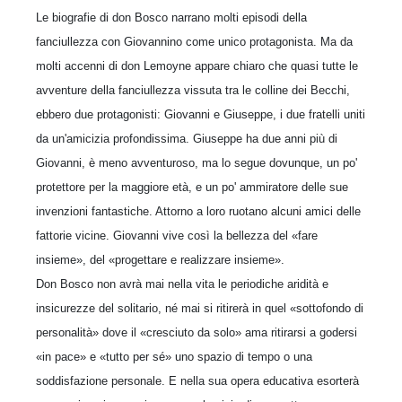
Le biografie di don Bosco narrano molti episodi della
fanciullezza con Giovannino come unico protagonista. Ma da
molti accenni di don Lemoyne appare chiaro che quasi tutte le
avventure della fanciullezza vissuta tra le colline dei Becchi,
ebbero due protagonisti: Giovanni e Giuseppe, i due fratelli uniti
da un'amicizia profon­dissima. Giuseppe ha due anni più di
Giovanni, è meno avventuroso, ma lo segue dovunque, un po'
protettore per la maggiore età, e un po' ammiratore delle sue
invenzioni fantastiche. Attorno a loro ruotano alcuni amici delle
fattorie vicine. Giovanni vive così la bellezza del «fare
insieme», del «progettare e realizzare insieme».
Don Bosco non avrà mai nella vita le periodiche aridità e
insicurezze del solitario, né mai si ritirerà in quel «sottofondo di
personalità» dove il «cresciuto da solo» ama ritirarsi a godersi
«in pace» e «tutto per sé» uno spazio di tempo o una
soddisfazione personale. E nella sua opera educativa esorterà