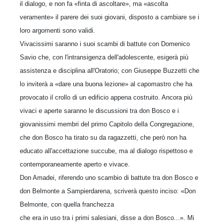
il dialogo, e non fa «finta di ascoltare», ma «ascolta
veramente» il parere dei suoi giovani, disposto a cambiare se i
loro argomenti sono validi.
Vivacissimi saranno i suoi scambi di battute con Domenico
Savio che, con l'intran­sigenza dell'adolescente, esigerà più
assistenza e disciplina all'Oratorio; con Giu­seppe Buzzetti che
lo inviterà a «dare una buona lezione» al capomastro che ha
provocato il crollo di un edificio appena costruito. Ancora più
vivaci e aperte saranno le discussioni tra don Bosco e i
giovanissimi membri del primo Capitolo della Congregazione,
che don Bosco ha tirato su da ragazzetti, che però non ha
educato all'accettazione succube, ma al dialogo rispettoso e
contemporaneamente aperto e vivace.
Don Amadei, riferendo uno scambio di battute tra don Bosco e
don Belmonte a Sampierdarena, scriverà questo inciso: «Don
Belmonte, con quella franchezza
che era in uso tra i primi salesiani, disse a don Bosco...». Mi