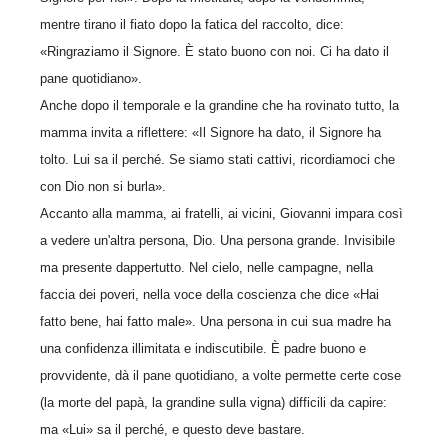
mentre tirano il fiato dopo la fatica del raccolto, dice:
«Ringraziamo il Signore. È stato buono con noi. Ci ha dato il
pane quotidiano».
Anche dopo il temporale e la grandine che ha rovinato tutto, la
mamma invita a riflettere: «Il Signore ha dato, il Signore ha
tolto. Lui sa il perché. Se siamo stati cattivi, ricordiamoci che
con Dio non si burla».
Accanto alla mamma, ai fratelli, ai vicini, Giovanni impara così
a vedere un'altra persona, Dio. Una persona grande. Invisibile
ma presente dappertutto. Nel cielo, nelle campagne, nella
faccia dei poveri, nella voce della coscienza che dice «Hai
fatto bene, hai fatto male». Una persona in cui sua madre ha
una confidenza illi­mitata e indiscutibile. È padre buono e
provvidente, dà il pane quotidiano, a volte permette certe cose
(la morte del papà, la grandine sulla vigna) difficili da capire:
ma «Lui» sa il perché, e questo deve bastare.