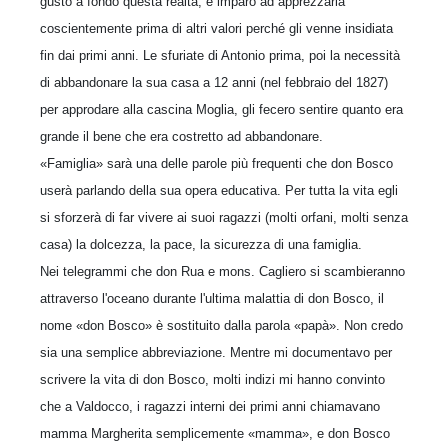
gustò a fondo questa realtà, e imparò ad apprezzarla
coscientemente prima di altri valori perché gli venne insidiata
fin dai primi anni. Le sfuriate di Antonio prima, poi la necessità
di abbandonare la sua casa a 12 anni (nel febbraio del 1827)
per approdare alla cascina Moglia, gli fe­cero sentire quanto era
grande il bene che era costretto ad abbandonare.
«Famiglia» sarà una delle parole più frequenti che don Bosco
userà parlando della sua opera educativa. Per tutta la vita egli
si sforzerà di far vivere ai suoi ragazzi (molti orfani, molti senza
casa) la dolcezza, la pace, la sicurezza di una famiglia.
Nei telegrammi che don Rua e mons. Cagliero si scambieranno
attraverso l'oceano durante l'ultima malattia di don Bosco, il
nome «don Bosco» è sostituito dalla parola «papà». Non credo
sia una semplice abbreviazione. Mentre mi documen­tavo per
scrivere la vita di don Bosco, molti indizi mi hanno convinto
che a Val­docco, i ragazzi interni dei primi anni chiamavano
mamma Margherita semplice­mente «mamma», e don Bosco