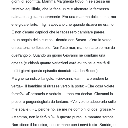
giorni di sconfitta. Mamma Margherita trovò in se stessa un
istintivo equilibrio, che le fece unire e alternare la fermezza
calma e la gioia rasserenante. Era una mamma dolcissima, ma
energica e forte. I figli sapevano che quando diceva no era no.
E non c'erano capricci che le facessero cambiare parere.
In un angolo della cucina - ricorda don Bosco - c'era la verga:
un bastoncino flessibile. Non l'usò mai, ma non la tolse mai da
quell'angolo. Quando un giorno Giovanni ne combinò una
grossa (e chissà quante variazioni avrà avuto nella real­tà di
tutti i giorni questo episodio ricordato da don Bosco),
Margherita indicò l'angolo: «Giovanni, vammi a prendere la
verga». Il bambino si ritrasse verso la porta: «Che cosa volete
farne?». «Portamela e vedrai». Il tono era deciso. Giovanni la
prese, e porgendogliela da lontano: «Voi volete adoperarla sulle
mie spalle». «E perché no, se me ne combini di così grosse?»
«Mamma, non lo farò più». A questo punto, la mamma sorride.
Non «tiene il broncio», non «rimane con i nervi tesi». Sorride, e