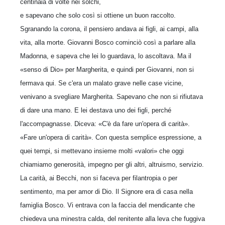
centinaia di volte nei solchi,
e sapevano che solo così si ottiene un buon raccolto.
Sgranando la corona, il pen­siero andava ai figli, ai campi, alla
vita, alla morte. Giovanni Bosco cominciò così a parlare alla
Madonna, e sapeva che lei lo guardava, lo ascoltava. Ma il
«senso di Dio» per Margherita, e quindi per Giovanni, non si
fermava qui. Se c'era un malato grave nelle case vicine,
venivano a svegliare Margherita. Sape­vano che non si rifiutava
di dare una mano. E lei destava uno dei figli, perché
l'accompagnasse. Diceva: «C'è da fare un'opera di carità».
«Fare un'opera di carità». Con questa semplice espressione, a
quei tempi, si mettevano insieme molti «valori» che oggi
chiamiamo generosità, impegno per gli altri, altruismo, servizio.
La carità, ai Becchi, non si faceva per filantropia o per
sentimento, ma per amor di Dio. Il Signore era di casa nella
famiglia Bosco. Vi entrava con la faccia del mendicante che
chiedeva una minestra calda, del renitente alla leva che fuggiva