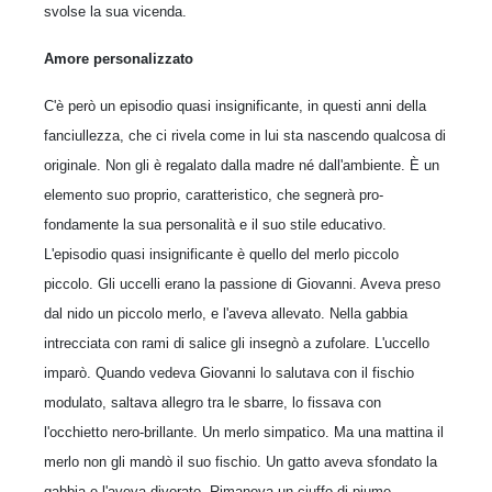
svolse la sua vicenda.
Amore personalizzato
C'è però un episodio quasi insignificante, in questi anni della
fanciullezza, che ci rivela come in lui sta nascendo qualcosa di
originale. Non gli è regalato dalla ma­dre né dall'ambiente. È un
elemento suo proprio, caratteristico, che segnerà pro­
fondamente la sua personalità e il suo stile educativo.
L'episodio quasi insignificante è quello del merlo piccolo
piccolo. Gli uccelli erano la passione di Giovanni. Aveva preso
dal nido un piccolo merlo, e l'aveva alle­vato. Nella gabbia
intrecciata con rami di salice gli insegnò a zufolare. L'uccello
imparò. Quando vedeva Giovanni lo salutava con il fischio
modulato, saltava allegro tra le sbarre, lo fissava con
l'occhietto nero-brillante. Un merlo simpatico. Ma una mattina il
merlo non gli mandò il suo fischio. Un gatto aveva sfondato la
gabbia e l'aveva divorato. Rimaneva un ciuffo di piume