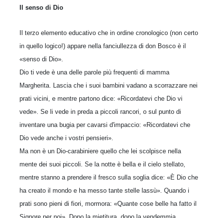
Il senso di Dio
Il terzo elemento educativo che in ordine cronologico (non certo
in quello logico!) appare nella fanciullezza di don Bosco è il
«senso di Dio».
Dio ti vede è una delle parole più frequenti di mamma
Margherita. Lascia che i suoi bambini vadano a scorrazzare nei
prati vicini, e mentre partono dice: «Ri­cordatevi che Dio vi
vede». Se li vede in preda a piccoli rancori, o sul punto di
inventare una bugia per cavarsi d'impaccio: «Ricordatevi che
Dio vede anche i vostri pensieri».
Ma non è un Dio-carabiniere quello che lei scolpisce nella
mente dei suoi piccoli. Se la notte è bella e il cielo stellato,
mentre stanno a prendere il fresco sulla soglia dice: «È Dio che
ha creato il mondo e ha messo tante stelle lassù». Quando i
prati sono pieni di fiori, mormora: «Quante cose belle ha fatto il
Signore per noi». Dopo la mietitura, dopo la vendemmia,