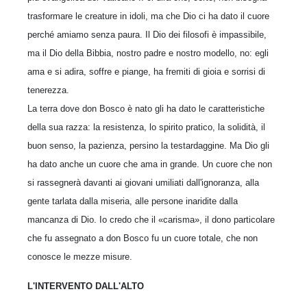
trasformare le creature in idoli, ma che Dio ci ha dato il cuore
perché amiamo senza paura. Il Dio dei filosofi è impassibile,
ma il Dio della Bibbia, nostro padre e nostro modello, no: egli
ama e si adira, soffre e piange, ha fremiti di gioia e sorrisi di
tenerezza.
La terra dove don Bosco è nato gli ha dato le caratteristiche
della sua razza: la resistenza, lo spirito pratico, la solidità, il
buon senso, la pazienza, persino la testardaggine. Ma Dio gli
ha dato anche un cuore che ama in grande. Un cuore che non
si rassegnerà davanti ai giovani umiliati dall'ignoranza, alla
gente tarlata dalla miseria, alle persone inaridite dalla
mancanza di Dio. Io credo che il «ca­risma», il dono particolare
che fu assegnato a don Bosco fu un cuore totale, che non
conosce le mezze misure.
L'INTERVENTO DALL'ALTO