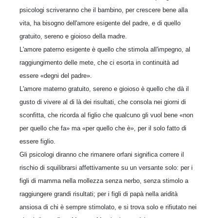
psicologi scriveranno che il bambino, per crescere bene alla
vita, ha bisogno dell'amore esigente del padre, e di quello
gratuito, sereno e gioioso della madre.
L'amore paterno esigente è quello che stimola all'impegno, al
raggiungimento delle mete, che ci esorta in continuità ad
essere «degni del padre».
L'amore materno gratuito, sereno e gioioso è quello che dà il
gusto di vivere al di là dei risultati, che consola nei giorni di
sconfitta, che ricorda al figlio che qual­cuno gli vuol bene «non
per quello che fa» ma «per quello che è», per il solo fatto di
essere figlio.
Gli psicologi diranno che rimanere orfani significa correre il
rischio di squilibrarsi affettivamente su un versante solo: per i
figli di mamma nella mollezza senza nerbo, senza stimolo a
raggiungere grandi risultati; per i figli di papà nella aridità
ansiosa di chi è sempre stimolato, e si trova solo e rifiutato nei