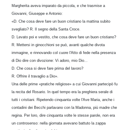
Margherita aveva imparato da piccola, e che trasmise a
Giovanni, Giuseppe e Antonio:
«D. Che cosa deve fare un buon cristiano la mattina subito
svegliato? R. Il segno della Santa Croce.
D. Levato poi e vestito, che cosa deve fare un buon cristiano?
R. Mettersi in ginocchioni se può, avanti qualche divota
immagine, e rinnovando col cuore l'Atto di fede nella presenza
di Dio dire con divozione: Vi adoro, mio Dio...
D. Che cosa si deve fare prima del lavoro?
R. Offrire il travaglio a Dio».
Una delle prime «pratiche religiose» a cui Giovanni partecipò fu
la recita del Rosario. In quel tempo era la preghiera serale di
tutti i cristiani. Ripetendo cin­quanta volte l'Ave Maria, anche i
contadini dei Becchi parlavano con la Madonna, più madre che
regina. Per loro, dire cinquanta volte le stesse parole, non era
un controsenso: nella giornata avevano battuto la zappa