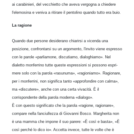
ai carabinieri, del vecchietto che aveva vergogna a chiedere
l'elemosina e veniva a ritirare il pentolino quando tutto era buio.
La ragione
Quando due persone desiderano chiarirsi a vicenda una
posizione, confrontarsi su un argomento, l'invito viene espresso
con le parole «parliamone, discutiamo, dialoghiamo». Nel
dialetto monferrino tutte queste espressioni si possono espri­
mere solo con la parola «rasunuma», «ragioniamo». Ragionare,
per i monfer­rini, non significa tanto «approfondire con calma»,
ma «discutere», anche con una certa vivacità. È il
corrispondente della parola moderna «dialogo».
È con questo significato che la parola «ragione, ragionare»,
compare nella fan­ciullezza di Giovanni Bosco. Margherita non
è una mamma che impone il suo parere: «È così e basta», «È
così perché lo dico io». Accetta invece, tutte le volte che è