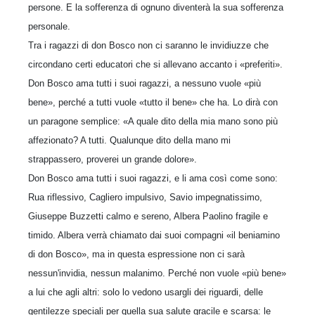
persone. E la sofferenza di ognuno di­venterà la sua sofferenza
personale.
Tra i ragazzi di don Bosco non ci saranno le invidiuzze che
circondano certi edu­catori che si allevano accanto i «preferiti».
Don Bosco ama tutti i suoi ragazzi, a nessuno vuole «più
bene», perché a tutti vuole «tutto il bene» che ha. Lo dirà con
un paragone semplice: «A quale dito della mia mano sono più
affezio­nato? A tutti. Qualunque dito della mano mi
strappassero, proverei un grande dolore».
Don Bosco ama tutti i suoi ragazzi, e li ama così come sono:
Rua riflessivo, Ca­gliero impulsivo, Savio impegnatissimo,
Giuseppe Buzzetti calmo e sereno, Al­bera Paolino fragile e
timido. Albera verrà chiamato dai suoi compagni «il be­niamino
di don Bosco», ma in questa espressione non ci sarà
nessun'invidia, nes­sun malanimo. Perché non vuole «più bene»
a lui che agli altri: solo lo vedono usargli dei riguardi, delle
gentilezze speciali per quella sua salute gracile e scarsa: le