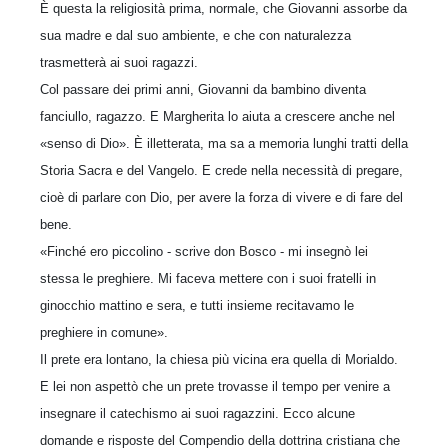
È questa la religiosità prima, normale, che Giovanni assorbe da
sua madre e dal suo ambiente, e che con naturalezza
trasmetterà ai suoi ragazzi.
Col passare dei primi anni, Giovanni da bambino diventa
fanciullo, ragazzo. E Margherita lo aiuta a crescere anche nel
«senso di Dio». È illetterata, ma sa a memoria lunghi tratti della
Storia Sacra e del Vangelo. E crede nella necessità di pregare,
cioè di parlare con Dio, per avere la forza di vivere e di fare del
bene.
«Finché ero piccolino - scrive don Bosco - mi insegnò lei
stessa le preghiere. Mi faceva mettere con i suoi fratelli in
ginocchio mattino e sera, e tutti insieme recitavamo le
preghiere in comune».
Il prete era lontano, la chiesa più vicina era quella di Morialdo.
E lei non aspettò che un prete trovasse il tempo per venire a
insegnare il catechismo ai suoi ragaz­zini. Ecco alcune
domande e risposte del Compendio della dottrina cristiana che