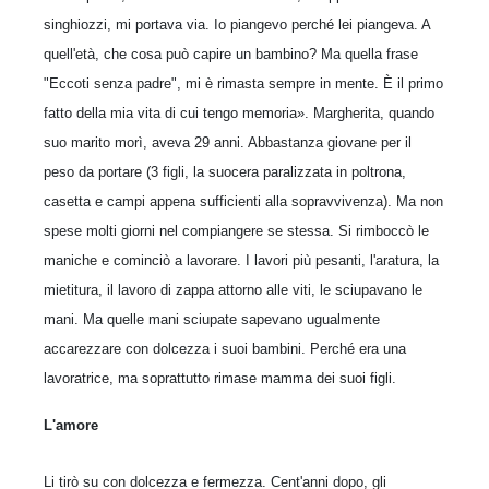
singhiozzi, mi portava via. Io piangevo perché lei piangeva. A
quell'età, che cosa può capire un bambino? Ma quella frase
"Eccoti senza padre", mi è rimasta sempre in mente. È il primo
fatto della mia vita di cui tengo memoria». Margherita, quando
suo marito morì, aveva 29 anni. Abbastanza giovane per il
peso da portare (3 figli, la suocera paralizzata in poltrona,
casetta e campi appena sufficienti alla sopravvivenza). Ma non
spese molti giorni nel compiangere se stes­sa. Si rimboccò le
maniche e cominciò a lavorare. I lavori più pesanti, l'aratura, la
mietitura, il lavoro di zappa attorno alle viti, le sciupavano le
mani. Ma quelle mani sciupate sapevano ugualmente
accarezzare con dolcezza i suoi bambini. Per­ché era una
lavoratrice, ma soprattutto rimase mamma dei suoi figli.
L'amore
Li tirò su con dolcezza e fermezza. Cent'anni dopo, gli