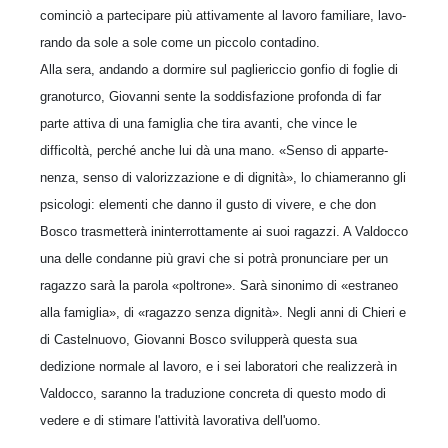
cominciò a partecipare più attivamente al lavoro familiare, lavo­
rando da sole a sole come un piccolo contadino.
Alla sera, andando a dormire sul pagliericcio gonfio di foglie di
granoturco, Gio­vanni sente la soddisfazione profonda di far
parte attiva di una famiglia che tira avanti, che vince le
difficoltà, perché anche lui dà una mano. «Senso di apparte­
nenza, senso di valorizzazione e di dignità», lo chiameranno gli
psicologi: ele­menti che danno il gusto di vivere, e che don
Bosco trasmetterà ininterrottamente ai suoi ragazzi. A Valdocco
una delle condanne più gravi che si potrà pronun­ciare per un
ragazzo sarà la parola «poltrone». Sarà sinonimo di «estraneo
alla famiglia», di «ragazzo senza dignità». Negli anni di Chieri e
di Castelnuovo, Giovanni Bosco svilupperà questa sua
dedizione normale al lavoro, e i sei labo­ratori che realizzerà in
Valdocco, saranno la traduzione concreta di questo modo di
vedere e di stimare l'attività lavorativa dell'uomo.