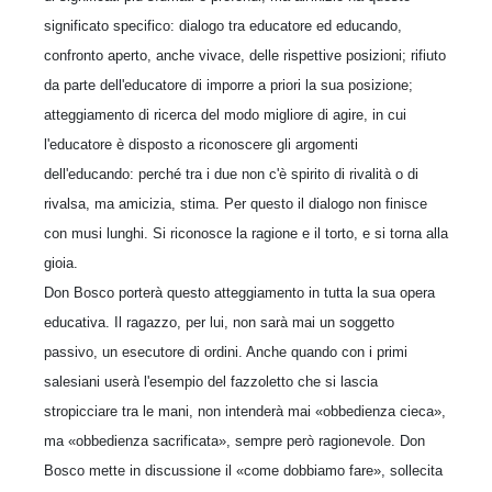
significato specifico: dialogo tra educatore ed educando,
confronto aperto, anche vivace, delle rispettive posizioni; rifiuto
da parte dell'educatore di imporre a priori la sua posizione;
atteggiamento di ricerca del modo migliore di agire, in cui
l'educatore è disposto a riconoscere gli argomenti
dell'educando: perché tra i due non c'è spirito di ri­valità o di
rivalsa, ma amicizia, stima. Per questo il dialogo non finisce
con musi lunghi. Si riconosce la ragione e il torto, e si torna alla
gioia.
Don Bosco porterà questo atteggiamento in tutta la sua opera
educativa. Il ragaz­zo, per lui, non sarà mai un soggetto
passivo, un esecutore di ordini. Anche quan­do con i primi
salesiani userà l'esempio del fazzoletto che si lascia
stropicciare tra le mani, non intenderà mai «obbedienza cieca»,
ma «obbedienza sacrificata», sempre però ragionevole. Don
Bosco mette in discussione il «come dobbiamo fare», sollecita