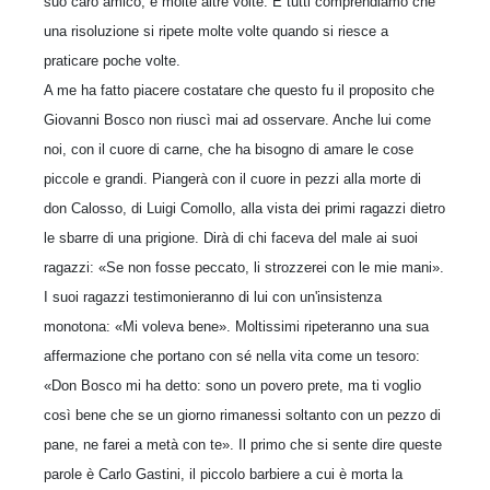
suo caro amico, e molte altre volte. E tutti comprendiamo che
una risoluzione si ripete molte volte quando si riesce a
praticare poche volte.
A me ha fatto piacere costatare che questo fu il proposito che
Giovanni Bosco non riuscì mai ad osservare. Anche lui come
noi, con il cuore di carne, che ha bi­sogno di amare le cose
piccole e grandi. Piangerà con il cuore in pezzi alla morte di
don Calosso, di Luigi Comollo, alla vista dei primi ragazzi dietro
le sbarre di una prigione. Dirà di chi faceva del male ai suoi
ragazzi: «Se non fosse peccato, li strozzerei con le mie mani».
I suoi ragazzi testimonieranno di lui con un'insi­stenza
monotona: «Mi voleva bene». Moltissimi ripeteranno una sua
afferma­zione che portano con sé nella vita come un tesoro:
«Don Bosco mi ha detto: sono un povero prete, ma ti voglio
così bene che se un giorno rimanessi soltanto con un pezzo di
pane, ne farei a metà con te». Il primo che si sente dire queste
parole è Carlo Gastini, il piccolo barbiere a cui è morta la