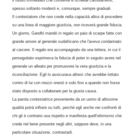
il futuro immediato che consente e richiede cambiamenti,
spesso soltanto modesti e, comunque, sempre graduali.
Il contestatore che non crede nella capacità altrui di procedere
su una linea di maggiore giustizia, non riceverà grande fiducia.
Un giorno, Gandhi mandò in regalo un paio di scarpe fatte con
grande amore al generale sudafricano che l'aveva condannato
al carcere. Il regalo era accompagnato da una lettera, in cui il
perseguitato esprimeva la fiducia di poter in seguito avere nel
generale un alleato per promuovere la vera giustizia e la
riconciliazione. Egli lo assicurava altresì che avrebbe lottato
contro di lui con mezzi onesti e solo fino a quando non fosse
stato disposto a collaborare per la giusta causa.
La parola contestatrice proveniente da un uomo di altissime
qualità potrà influire su tutti, perché egli anche nei confronti di
chi gli è contrario usa rispetto e manifesta quell'ottimismo che
crede nel bene presente negli altri, seppure deve, in una
particolare situazione, contrastarli.