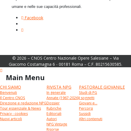
umane e nelle sue capacità professionali.
Facebook
© 2026 – CNOS Centro Nazionale Opere Salesiane – Via
Giacomo Costamagna 6 - 00181 Roma – C.F. 80215630585.
Main Menu
CHI SIAMO
RIVISTA NPG
PASTORALE GIOVANILE
Benvenuti
In generale
Studi di PG
Il Centro CNOS
Annate (1967-2026)
I soggetti
Direzione e redazione NPG
Dossier
Giovani e...
Tour essenziale & News
Rubriche
Percorsi
Privacy - cookies
Editoriali
Sussidi
Nuovi articoli
Autori
Altri contenuti
NPG Vintage
Risorse