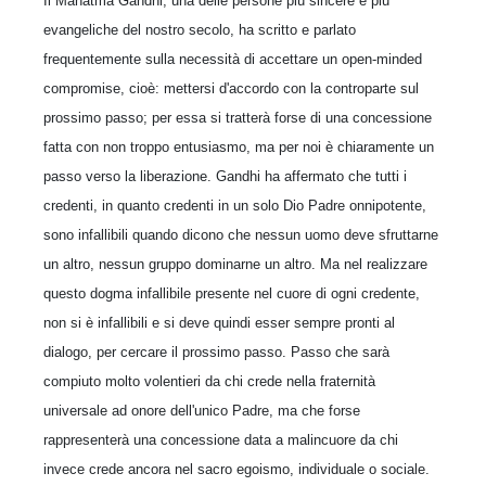
Il Mahatma Gandhi, una delle persone più sincere e più
evangeliche del nostro secolo, ha scritto e parlato
frequentemente sulla necessità di accettare un open-minded
compromise, cioè: mettersi d'accordo con la controparte sul
prossimo passo; per essa si tratterà forse di una concessione
fatta con non troppo entusiasmo, ma per noi è chiaramente un
passo verso la liberazione. Gandhi ha affermato che tutti i
credenti, in quanto credenti in un solo Dio Padre onnipotente,
sono infallibili quando dicono che nessun uomo deve sfruttarne
un altro, nessun gruppo dominarne un altro. Ma nel realizzare
questo dogma infallibile presente nel cuore di ogni credente,
non si è infallibili e si deve quindi esser sempre pronti al
dialogo, per cercare il prossimo passo. Passo che sarà
compiuto molto volentieri da chi crede nella fraternità
universale ad onore dell'unico Padre, ma che forse
rappresenterà una concessione data a malincuore da chi
invece crede ancora nel sacro egoismo, individuale o sociale.