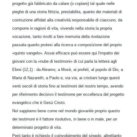
progetto già fabbricato da ca­lare (o copiare) tal quale nelle
pieghe di una storia fittizia, prestabilita, quanto dei materiali di
costruzione affidati alla creatività responsabile di ciascuno, da
comporre in ragioni di vita, vi­vendo nella storia la propria
vocazione, tanto rivolti a fare memoria della rivelazione
passata quanto protesi alla ricerca e composizione del proprio
«quinto vangelo». Assai efficace può essere qui l'impatto dei
giovani con la «nube di testimoni» di cui parla la lettera agli
Ebrei (12,1) : da Abramo, a Mosè, ai profeti, al po­polo di Dio, a
Maria di Nazareth, a Paolo e, via via, ai cristiani lungo questi
venti secoli di storia fino ai testimoni del nostro tempo, avendo
per riferimento decisivo il testimone per eccellenza del progetto
evangelico che è Gesù Cristo.
Noi sappiamo bene come nel mondo giovanile proprio questo
dei testimoni è il fattore risolu­tivo, in bene o in male, per un
determinato pro­getto di vita.
Però tanto è richiesto il coinvolgimento del sin­golo, altrettanto