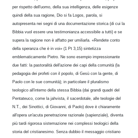
per rispetto dell'uomo, della sua intelli­genza, delle esigenze
quindi della sua ragione, Dio si fa Logos, parola, si
autopresenta nei segni di una documentazione storica (di cui la
Bibbia vuol essere una testimonianza accessibile a tutti) e se
supera la ragione non è affatto per umiliarla. «Rendete conto
della speranza che è in voi» (1 Pt 3,15) sintetizza
emblematicamente Pietro. Ne sono esempio impressionante
due fatti: la pastoralità dell'azione dei capi della comunità (la
pedagogia dei profeti con il popolo, di Gesù con la gente, di
Paolo con le sue comunità); in particolare il pluralismo
teologico all'interno del­la stessa Bibbia (dai grandi quadri del
Penta­teuco, come la jahvista, il sacerdotale, alle teolo­gie del
N.T., dei Sinottici, di Giovanni, di Pao­lo) dove è chiaramente
all'opera un'acuta pene­trazione razionale (sapienziale), diventa
più tardi rigorosa sistemazione nei complessi teologici del­la
storia del cristianesimo. Senza dubbio il mes­saggio cristiano