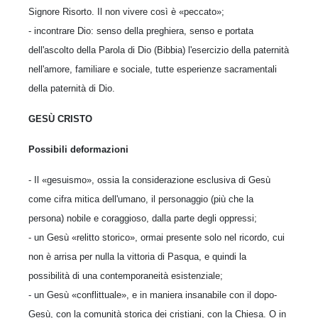
Signore Risorto. Il non vivere così è «peccato»;
- incontrare Dio: senso della preghiera, senso e portata
dell'ascolto della Parola di Dio (Bib­bia) l'esercizio della paternità
nell'amore, fami­liare e sociale, tutte esperienze sacramentali
del­la paternità di Dio.
GESÙ CRISTO
Possibili deformazioni
- Il «gesuismo», ossia la considerazione esclu­siva di Gesù
come cifra mitica dell'umano, il personaggio (più che la
persona) nobile e co­raggioso, dalla parte degli oppressi;
- un Gesù «relitto storico», ormai presente solo nel ricordo, cui
non è arrisa per nulla la vittoria di Pasqua, e quindi la
possibilità di una contemporaneità esistenziale;
- un Gesù «conflittuale», e in maniera insa­nabile con il dopo-
Gesù, con la comunità storica dei cristiani, con la Chiesa. O in