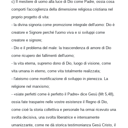
c) Il mestiere di uomo alla luce di Dio come Padre, ossia cosa
comporti l'accoglienza della dimensione religiosa cristiana nel
proprio pro­getto di vita:
- la divina signoria come promozione integrale dell'uomo: Dio è
creatore e Signore perché l'uomo viva e si sviluppi come
creatore e si­gnore;
- Dio e il problema del male: la trascendenza di amore di Dio
come ricupero dei fallimenti dell'uomo;
- la vita eterna, supremo dono di Dio, luogo di visione, come
vita umana in eterno, come vita totalmente realizzata;
- l'ateismo come mortificazione di sviluppo in pienezza. La
religione nel marxismo;
- «siate perfetti come è perfetto il Padre» dice Gesù (Mt 5,48),
ossia fate trasparire nelle vostre esistenze il Regno di Dio,
come cioè la storia collettiva e personale ha ormai ricevuto una
svolta decisiva, una svolta liberatrice e in­tensamente
umanizzante, come ne dà storica testimonianza Gesù Cristo, il