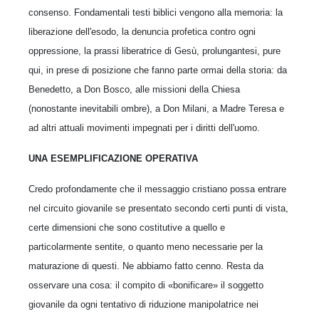
consenso. Fon­damentali testi biblici vengono alla memoria: la
liberazione dell'esodo, la denuncia profetica con­tro ogni
oppressione, la prassi liberatrice di Gesù, prolungantesi, pure
qui, in prese di posizio­ne che fanno parte ormai della storia: da
Be­nedetto, a Don Bosco, alle missioni della Chiesa
(nonostante inevitabili ombre), a Don Milani, a Madre Teresa e
ad altri attuali movimenti im­pegnati per i diritti dell'uomo.
UNA ESEMPLIFICAZIONE OPERATIVA
Credo profondamente che il messaggio cristiano possa entrare
nel circuito giovanile se presentato secondo certi punti di vista,
certe dimensioni che sono costitutive a quello e
particolarmente sentite, o quanto meno necessarie per la
matura­zione di questi. Ne abbiamo fatto cenno. Resta da
osservare una cosa: il compito di «bonifi­care» il soggetto
giovanile da ogni tentativo di riduzione manipolatrice nei