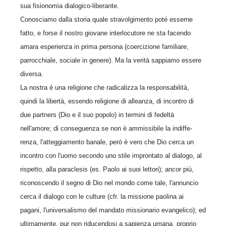
sua fisionomia dialogico-liberante.
Conosciamo dalla storia quale stravolgimento poté esserne
fatto, e forse il nostro giovane in­terlocutore ne sta facendo
amara esperienza in prima persona (coercizione familiare,
parrocchia­le, sociale in genere). Ma la verità sappiamo es­sere
diversa.
La nostra è una religione che radicalizza la re­sponsabilità,
quindi la libertà, essendo religione di alleanza, di incontro di
due partners (Dio e il suo popolo) in termini di fedeltà
nell'amore; di conseguenza se non è ammissibile la indiffe­
renza, l'atteggiamento banale, però è vero che Dio cerca un
incontro con l'uomo secondo uno stile improntato al dialogo, al
rispetto, alla para­clesis (es. Paolo ai suoi lettori); ancor più,
rico­noscendo il segno di Dio nel mondo come tale, l'annuncio
cerca il dialogo con le culture (cfr. la missione paolina ai
pagani, l'universalismo del mandato missionario evangelico); ed
ultimamen­te, pur non riducendosi a sapienza umana, pro­prio