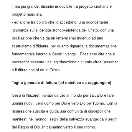
linea più gran­de, dissidio irriducibile tra progetto cristiano e
progetto marxista;
- ed anche tra coloro che lo accettano, una sconcertante
ignoranza sulla identità storico-mi­sterica del Cristo, con una
oscillazione che va da un letteralismo ingenuo ad uno
scetticismo dif­fidente, per quanto riguarda la documentazione
fondamentale intorno a Gesù: i vangeli. Pos­siamo dire che è
pressoché assente una legittima­zione culturale circa l'assenso
o il rifiuto che si dà al Cristo.
Taglio generale di lettura (ed obiettivo da raggiungere)
Gesù di Nazaret, inviato da Dio al mondo per salvarlo e fare
uomini nuovi, vero uomo per Dio e vero Dio per l'uomo. Con la
risurrezione suscita e guida una comunità di discepoli che
manifesti nel mondo i segni della salvezza evan­gelica o segni
del Regno di Dio. In cammino verso il suo ritorno.