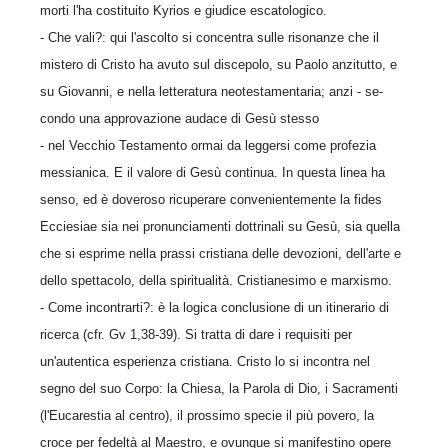
morti l'ha costituito Kyrios e giudice esca­tologico.
- Che vali?: qui l'ascolto si concentra sulle risonanze che il
mistero di Cristo ha avuto sul discepolo, su Paolo anzitutto, e
su Giovanni, e nella letteratura neotestamentaria; anzi - se­
condo una approvazione audace di Gesù stesso
- nel Vecchio Testamento ormai da leggersi come profezia
messianica. E il valore di Gesù continua. In questa linea ha
senso, ed è dove­roso ricuperare convenientemente la fides
Eccie­siae sia nei pronunciamenti dottrinali su Gesù, sia quella
che si esprime nella prassi cristiana delle devozioni, dell'arte e
dello spettacolo, del­la spiritualità. Cristianesimo e marxismo.
- Come incontrarti?: è la logica conclusione di un itinerario di
ricerca (cfr. Gv 1,38-39). Si tratta di dare i requisiti per
un'autentica espe­rienza cristiana. Cristo lo si incontra nel
segno del suo Corpo: la Chiesa, la Parola di Dio, i Sacramenti
(l'Eucarestia al centro), il prossimo specie il più povero, la
croce per fedeltà al Mae­stro, e ovunque si manifestino opere