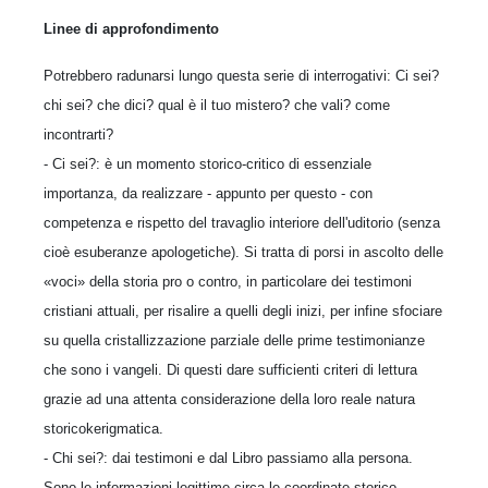
Linee di approfondimento
Potrebbero radunarsi lungo questa serie di inter­rogativi: Ci sei?
chi sei? che dici? qual è il tuo mistero? che vali? come
incontrarti?
- Ci sei?: è un momento storico-critico di es­senziale
importanza, da realizzare - appunto per questo - con
competenza e rispetto del travaglio interiore dell'uditorio (senza
cioè esu­beranze apologetiche). Si tratta di porsi in ascolto delle
«voci» della storia pro o contro, in par­ticolare dei testimoni
cristiani attuali, per risa­lire a quelli degli inizi, per infine sfociare
su quella cristallizzazione parziale delle prime te­stimonianze
che sono i vangeli. Di questi dare sufficienti criteri di lettura
grazie ad una attenta considerazione della loro reale natura
storico­kerigmatica.
- Chi sei?: dai testimoni e dal Libro passiamo alla persona.
Sono le informazioni legittime cir­ca le coordinate storico-