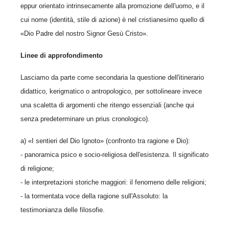
eppur orientato intrinsecamente alla promozione dell'uomo, e il
cui nome (iden­tità, stile di azione) è nel cristianesimo quello di
«Dio Padre del nostro Signor Gesù Cristo».
Linee di approfondimento
Lasciamo da parte come secondaria la questione dell'itinerario
didattico, kerigmatico o antropo­logico, per sottolineare invece
una scaletta di argomenti che ritengo essenziali (anche qui
sen­za predeterminare un prius cronologico).
a) «I sentieri del Dio Ignoto» (confronto tra ragione e Dio):
- panoramica psico e socio-religiosa dell'esi­stenza. Il significato
di religione;
- le interpretazioni storiche maggiori: il fenomeno delle religioni;
- la tormentata voce della ragione sull'Asso­luto: la
testimonianza delle filosofie.