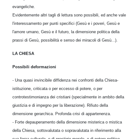
evange­liche.
Evidentemente altri tagli di lettura sono possi­bili, ed anche vale
l'interessamento per punti specifici (Gesù e i poveri, Gesù e
l'amore umano, Gesù e il futuro, la dimensione politica della
prassi di Gesù, possibilità e senso dei miracoli di Gesù...).
LA CHIESA
Possibili deformazioni
- Una quasi invincibile diffidenza nei confron­ti della Chiesa-
istituzione, criticata o per ecces­so di potere, o per
controtestimonianza dei cri­stiani (specialmente in ambito della
giustizia e di impegno per la liberazione). Rifiuto della
dimensione gerarchica. Profonda crisi di appar­tenenza.
- Forte depauperamento della dimensione mi­sterica o mistica
della Chiesa, sottovalutata o sopravalutata in riferimento alla
sua forza cul­turale, o di prestigio morale, o di potere poli­tico-