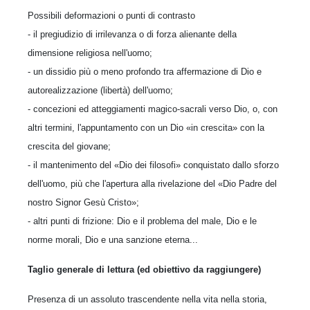
Possibili deformazioni o punti di contrasto
- il pregiudizio di irrilevanza o di forza alienante della
dimensione religiosa nell'uomo;
- un dissidio più o meno profondo tra affer­mazione di Dio e
autorealizzazione (libertà) dell'uomo;
- concezioni ed atteggiamenti magico-sacrali verso Dio, o, con
altri termini, l'appuntamento con un Dio «in crescita» con la
crescita del giovane;
- il mantenimento del «Dio dei filosofi» con­quistato dallo sforzo
dell'uomo, più che l'aper­tura alla rivelazione del «Dio Padre del
nostro Signor Gesù Cristo»;
- altri punti di frizione: Dio e il problema del male, Dio e le
norme morali, Dio e una san­zione eterna...
Taglio generale di lettura (ed obiettivo da raggiungere)
Presenza di un assoluto trascendente nella vita nella storia,