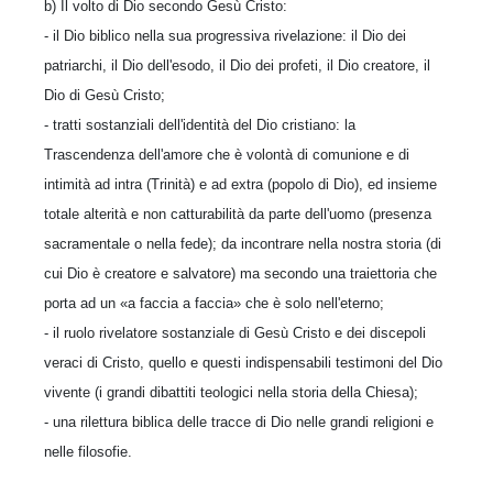
b) Il volto di Dio secondo Gesù Cristo:
- il Dio biblico nella sua progressiva rivelazione: il Dio dei
patriarchi, il Dio dell'esodo, il Dio dei profeti, il Dio creatore, il
Dio di Gesù Cristo;
- tratti sostanziali dell'identità del Dio cri­stiano: la
Trascendenza dell'amore che è volontà di comunione e di
intimità ad intra (Trinità) e ad extra (popolo di Dio), ed insieme
totale alte­rità e non catturabilità da parte dell'uomo (pre­senza
sacramentale o nella fede); da incontrare nella nostra storia (di
cui Dio è creatore e sal­vatore) ma secondo una traiettoria che
porta ad un «a faccia a faccia» che è solo nell'eterno;
- il ruolo rivelatore sostanziale di Gesù Cristo e dei discepoli
veraci di Cristo, quello e questi indispensabili testimoni del Dio
vivente (i gran­di dibattiti teologici nella storia della Chiesa);
- una rilettura biblica delle tracce di Dio nelle grandi religioni e
nelle filosofie.