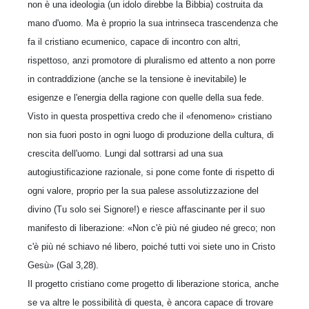
non è una ideologia (un idolo direbbe la Bibbia) costruita da
mano d'uomo. Ma è proprio la sua intrinseca trascendenza che
fa il cristiano ecumenico, capace di incontro con altri,
rispettoso, anzi promotore di pluralismo ed attento a non porre
in contraddizione (anche se la tensione è inevitabile) le
esigenze e l'energia della ragione con quelle della sua fede.
Visto in questa prospettiva credo che il «fenomeno» cristiano
non sia fuori posto in ogni luogo di produzione della cultura, di
crescita dell'uomo. Lungi dal sottrarsi ad una sua
autogiustificazione razionale, si pone come fonte di rispetto di
ogni valore, proprio per la sua palese assolutizzazione del
divino (Tu solo sei Signore!) e riesce affasci­nante per il suo
manifesto di liberazione: «Non c'è più né giudeo né greco; non
c'è più né schia­vo né libero, poiché tutti voi siete uno in Cristo
Gesù» (Gal 3,28).
Il progetto cristiano come progetto di libera­zione storica, anche
se va altre le possibilità di questa, è ancora capace di trovare