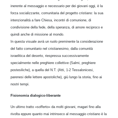
inerente al messaggio e neces­sario per dei giovani oggi, è la
forza socializzan­te, comunitaria del progetto cristiano: la sua
intenzionalità a fare Chiesa, incontri di comu­nione, di
condivisione della fede, della speranza, di amore reciproco e
quindi anche di missione al mondo.
In questa visuale avrà un ruolo preminente la considerazione
del fatto comunitario nel cristia­nesimo, dalla comunità
israelitica del deserto, riespressa successivamente
specialmente nelle preghiere collettive (Salmi, preghiere
postesili­che), a quella del N.T. (Atti, 1-2 Tessalonicesi,
parenesi delle lettere apostoliche), giù lungo la storia, fino ai
nostri tempi.
Fisionomia dialogico-liberante
Un ultimo tratto «sofferto» da molti giovani, magari fino alla
rivolta eppure quanto mai intrin­seco al messaggio cristiano è la