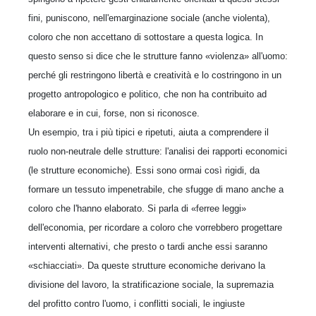
fini, puniscono, nell'emarginazione sociale (anche violenta),
coloro che non accettano di sottostare a questa logica. In
questo senso si dice che le strutture fanno «violenza» all'uomo:
perché gli restringono libertà e creatività e lo costringono in un
progetto antropologico e politico, che non ha contribuito ad
elaborare e in cui, forse, non si riconosce.
Un esempio, tra i più tipici e ripetuti, aiuta a comprendere il
ruolo non-neutrale delle strutture: l'analisi dei rapporti economici
(le strutture economiche). Essi sono ormai così rigidi, da
formare un tessuto impenetrabile, che sfugge di mano anche a
coloro che l'hanno elaborato. Si parla di «ferree leggi»
dell'economia, per ricordare a coloro che vorrebbero progettare
interventi alternativi, che presto o tardi anche essi saranno
«schiacciati». Da queste strutture economiche derivano la
divisione del lavoro, la stratificazione sociale, la supremazia
del profitto contro l'uomo, i conflitti sociali, le ingiuste