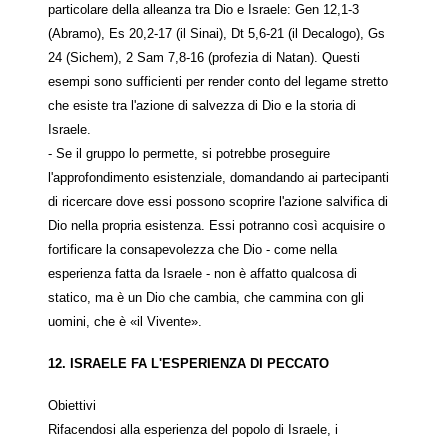
particolare della alleanza tra Dio e Israele: Gen 12,1-3
(Abramo), Es 20,2-17 (il Sinai), Dt 5,6-21 (il Decalogo), Gs
24 (Sichem), 2 Sam 7,8-16 (profezia di Natan). Questi
esempi sono sufficienti per render conto del legame stretto
che esiste tra l'azione di salvezza di Dio e la storia di
Israele.
- Se il gruppo lo permette, si potrebbe proseguire
l'approfondimento esistenziale, domandando ai partecipanti
di ricercare dove essi possono scoprire l'azione salvifica di
Dio nella propria esistenza. Essi potranno così acquisire o
fortificare la consapevolezza che Dio - come nella
esperienza fatta da Israele - non è affatto qualcosa di
statico, ma è un Dio che cambia, che cammina con gli
uomini, che è «il Vivente».
12. ISRAELE FA L'ESPERIENZA DI PECCATO
Obiettivi
Rifacendosi alla esperienza del popolo di Israele, i