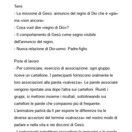
Temi
- La missione di Gesù: annuncio del regno di Dio che è «già»
ma «non ancora».
- Cosa vuol dire «regno di Dio»?
- Il comportamento di Gesù come segno visibile
dell'annuncio del regno.
- Nuova relazione di Dio-uomo: Padre-figlio.
Piste di lavoro
- Per cominciare, esercizio di associazione: ogni gruppo
riceve un cartellone. I partecipanti forniscono oralmente le
loro associazioni alla parola «salvezza». Le parole associate
vengono riportate una dopo l'altra sui cartelloni. Riuniti i
gruppi, si mettono insieme i risultati, sottolineando sui
cartelloni le parole che compaiono più di frequente.
L'animatore partirà da lì per esporre le differenze tra le
diverse accezioni del termine «salvezza» nel nostro modo di
parlare e nella vita e nei discorsi di Gesù.
- I partecipanti potrebbero raccogliere le immagini e le parole