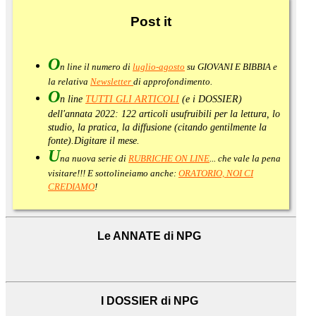
Post
it
O
n line il numero di
luglio-agosto
su GIOVANI E BIBBIA e
la relativa
Newsletter
di approfondimento
.
O
n line
TUTTI GLI ARTICOLI
(e i DOSSIER)
dell'annata 2022:
122 articoli usufruibili per la lettura, lo
studio, la pratica, la diffusione (citando gentilmente la
fonte).
Digitare il mese.
U
na nuova serie di
RUBRICHE ON LINE
... che vale la pena
visitare!!! E sottolineiamo anche:
ORATORIO, NOI CI
CREDIAMO
!
Le ANNATE di NPG
I DOSSIER di NPG