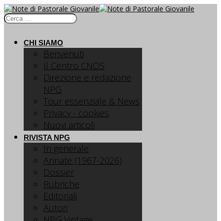
CHI SIAMO
Benvenuti
Il Centro CNOS
Direzione e redazione
NPG
Tour essenziale & News
Privacy - cookies
Nuovi articoli
RIVISTA NPG
In generale
Annate (1967-2026)
Dossier
Rubriche
Editoriali
Autori
NPG Vintage