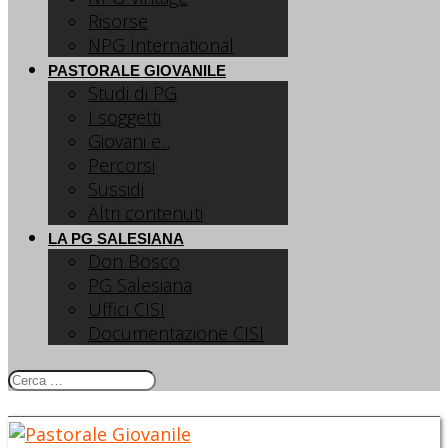
Risorse
NPG International
PASTORALE GIOVANILE
Studi di PG
I soggetti
Giovani e...
Percorsi
Sussidi
Altri contenuti
LA PG SALESIANA
Don Bosco
PG Salesiana
Uffici CISI
Documentazione CISI