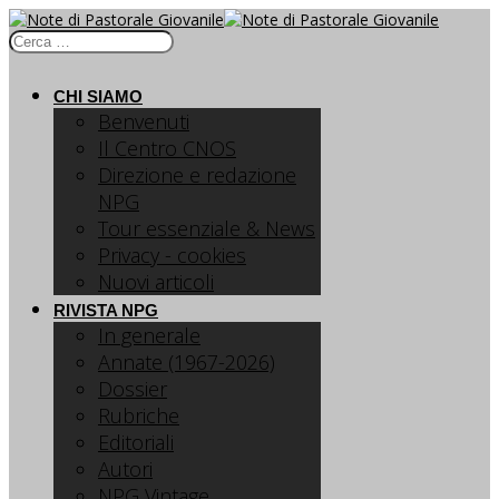
CHI SIAMO
Benvenuti
Il Centro CNOS
Direzione e redazione
NPG
Tour essenziale & News
Privacy - cookies
Nuovi articoli
RIVISTA NPG
In generale
Annate (1967-2026)
Dossier
Rubriche
Editoriali
Autori
NPG Vintage