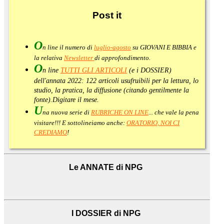
Post
it
O
n line il numero di
luglio-agosto
su GIOVANI E BIBBIA e
la relativa
Newsletter
di approfondimento
.
O
n line
TUTTI GLI ARTICOLI
(e i DOSSIER)
dell'annata 2022:
122 articoli usufruibili per la lettura, lo
studio, la pratica, la diffusione (citando gentilmente la
fonte).
Digitare il mese.
U
na nuova serie di
RUBRICHE ON LINE
... che vale la pena
visitare!!! E sottolineiamo anche:
ORATORIO, NOI CI
CREDIAMO
!
Le ANNATE di NPG
I DOSSIER di NPG