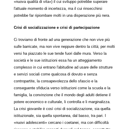
«nuova qualità di vita») il cui sviluppo potrebbe superare
l'attuale momento di incertezza, ma il cui rinsecchirsi
potrebbe far ripiombare molti in una disperazione più nera.
Crisi di socializzazione e crisi di partecipazione
Ci troviamo di fronte ad una generazione che non vive più
sulle barricate, ma non vive neppure dentro la città; per molti
versi ha piazzato le sue tende fuori dalle mura. Verso la
società e le sue istituzioni essa ha un atteggiamento
complesso in cui entrano l'abitudine ad usare delle strutture
e servizi sociali come qualcosa di dovuto e senza
contropartite, la consapevolezza dello sfascio e la
conseguente sfiducia verso istituzioni come la scuola e la
famiglia, la convinzione che il mondo degli adulti detiene il
potere economico e culturale, li controlla e li marginalizza.
La crisi giovanile è così crisi di socializzazione, sia quella
istituzionale, sia quella spontanea, dal basso, tra pari. I
«nuovi adolescenti» cercano i coetanei, ma con difficoltà