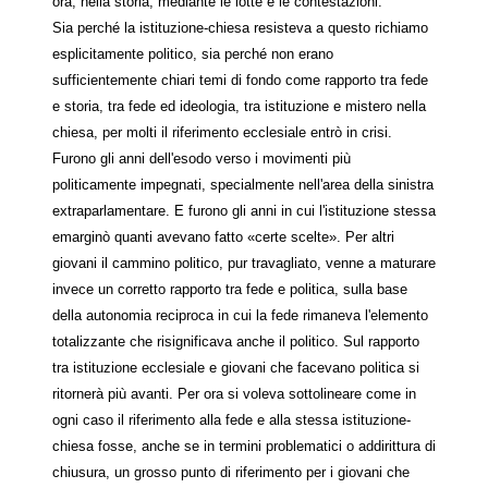
ora, nella storia, mediante le lotte e le contestazioni.
Sia perché la istituzione-chiesa resisteva a questo richiamo
esplicitamente politico, sia perché non erano
sufficientemente chiari temi di fondo come rapporto tra fede
e storia, tra fede ed ideologia, tra istituzione e mistero nella
chiesa, per molti il riferimento ecclesiale entrò in crisi.
Furono gli anni dell'esodo verso i movimenti più
politicamente impegnati, specialmente nell'area della sinistra
extraparlamentare. E furono gli anni in cui l'istituzione stessa
emarginò quanti avevano fatto «certe scelte». Per altri
giovani il cammino politico, pur travagliato, venne a maturare
invece un corretto rapporto tra fede e politica, sulla base
della autonomia reciproca in cui la fede rimaneva l'elemento
totalizzante che risignificava anche il politico. Sul rapporto
tra istituzione ecclesiale e giovani che facevano politica si
ritornerà più avanti. Per ora si voleva sottolineare come in
ogni caso il riferimento alla fede e alla stessa istituzione-
chiesa fosse, anche se in termini problematici o addirittura di
chiusura, un grosso punto di riferimento per i giovani che