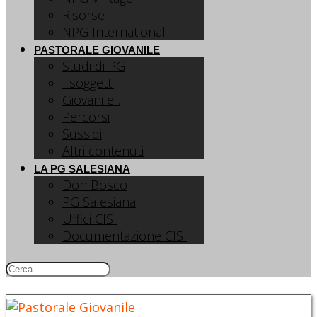
Risorse
NPG International
PASTORALE GIOVANILE
Studi di PG
I soggetti
Giovani e...
Percorsi
Sussidi
Altri contenuti
LA PG SALESIANA
Don Bosco
PG Salesiana
Uffici CISI
Documentazione CISI