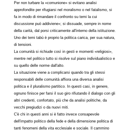
Per non turbare la «comunione» si evitano analisi
approfondite per rifugiarsi nel moralismo o nel fatalismo, si
fa in modo di rimandare il confronto su temi la cui
discussione può addiviene»; si dissuade, sempre in nome
della carità, dal porsi criticamente all'interno della istituzione.
Uno dei temi tabù è proprio la politica carica, per sua natura,
di tensioni.
La comunità si richiude così in gesti e momenti «religiosi»,
mentre nel politico tutto si risolve sul piano individualistico e
su quello delle norme dall'alto.
La situazione viene a complicarsi quando tra gli stessi
responsabili delle comunità affiora una diversa analisi
politica e il pluralismo partitico. In questi casi, in genere,
ognuno finisce per farsi il suo giro rifiutando il dialogo con gli
altri credenti, confortato, più che da analisi politiche, da
vecchi pregiudizi o da nuovi miti.
C'è chi in questi anni si è fatto invece consapevole
dell'impatto politico della fede e della dimensione politica di
tanti fenomeni della vita ecclesiale e sociale. Il cammino