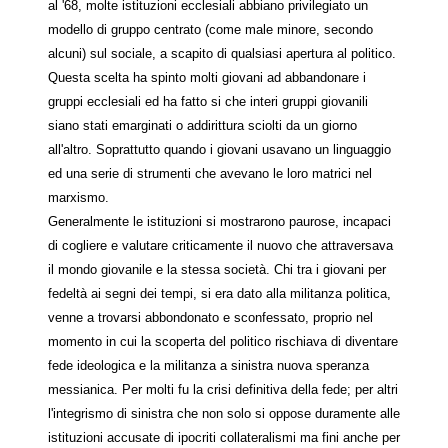
al '68, molte istituzioni ecclesiali abbiano privilegiato un
modello di gruppo centrato (come male minore, secondo
alcuni) sul sociale, a scapito di qualsiasi apertura al politico.
Questa scelta ha spinto molti giovani ad abbandonare i
gruppi ecclesiali ed ha fatto si che interi gruppi giovanili
siano stati emarginati o addirittura sciolti da un giorno
all'altro. Soprattutto quando i giovani usavano un linguaggio
ed una serie di strumenti che avevano le loro matrici nel
marxismo.
Generalmente le istituzioni si mostrarono paurose, incapaci
di cogliere e valutare criticamente il nuovo che attraversava
il mondo giovanile e la stessa società. Chi tra i giovani per
fedeltà ai segni dei tempi, si era dato alla militanza politica,
venne a trovarsi abbondonato e sconfessato, proprio nel
momento in cui la scoperta del politico rischiava di diventare
fede ideologica e la militanza a sinistra nuova speranza
messianica. Per molti fu la crisi definitiva della fede; per altri
l'integrismo di sinistra che non solo si oppose duramente alle
istituzioni accusate di ipocriti collateralismi ma fini anche per