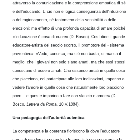
attraverso la comunicazione e la comprensione empatica di sé
e dell'educando. E ciò non è logica conseguenza dell'intuizione
o del ragionamento, né tantomeno della sensibilità o delle
emozioni; ma effetto di una profonda capacità di amare poiché
«l'educazione è cosa di cuore» (D. Bosco). Così dice il grande
educatore-artista del secolo scorso, il promotore del «sistema
preventivo»: «Vedo, conosco; ma ciò non basta, ci manca il
meglio: che i giovani non solo siano amati, ma che essi stessi
conoscano di essere amati. Che essendo amati in quelle cose
che piacciono, col partecipare alle loro inclinazioni, imparino a
vedere l'amore in quelle cose che naturalmente loro piacciono
poco... e queste imparino a fare con slancio e amore» (D.
Bosco,
Lettera da Roma
, 10.V.1884).
Una pedagogia dell'autorità autentica
La competenza e la coerenza fioriscono là dove l'educatore
cerca di rivedere il suo ruolo e le modalità con cui esercita la