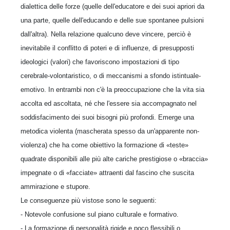
dialettica delle forze (quelle dell'educatore e dei suoi apriori da
una parte, quelle dell'educando e delle sue spontanee pulsioni
dall'altra). Nella relazione qualcuno deve vincere, perciò è
inevitabile il conflitto di poteri e di influenze, di presupposti
ideologici (valori) che favoriscono impostazioni di tipo
cerebrale-volontaristico, o di meccanismi a sfondo istintuale-
emotivo. In entrambi non c'è la preoccupazione che la vita sia
accolta ed ascoltata, né che l'essere sia accompagnato nel
soddisfacimento dei suoi bisogni più profondi. Emerge una
metodica violenta (mascherata spesso da un'apparente non-
violenza) che ha come obiettivo la formazione di «teste»
quadrate disponibili alle più alte cariche prestigiose o «braccia»
impegnate o di «facciate» attraenti dal fascino che suscita
ammirazione e stupore.
Le conseguenze più vistose sono le seguenti:
- Notevole confusione sul piano culturale e formativo.
- La formazione di personalità rigide e poco flessibili o