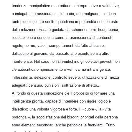
tendenze manipolative o autoritarie o interpretative o valutative,
o indagatrici o rassicuranti. Tutto ciò, suo malgrado, incide in
tanti piccoli gesti e scelte quotidiane in profondità nel contesto
della relazione. Essa è guidata da schemi esterni, fissi, teorici;
l'educazione è concepita come «trasmissione» di contenuti,
regole, norme, valori, comportamenti dall'alto al basso,
dall'adulto al giovane, dal passato al presente senza altre
interferenze. Nel caso non si verifichino gli obiettivi previsti non
c'è autocritica o ripensamento o verifica ma intransigenza,
inflessibilità, selezione, controllo severo, utilizzazione di mezzi
adeguati: censura, punizioni, sottrazione di affetto...
Al fondo di questa concezione c'è il proposito di formare una
intelligenza pronta, capace di intendere con rigore logico e
dialettico; una volontà vigorosa e forte. Il «cuore», la «vita
profonda.», la soddisfazione dei bisogni prioritari della persona
sono elementi secondari, anche pericolosi e fuorvianti. Tutto