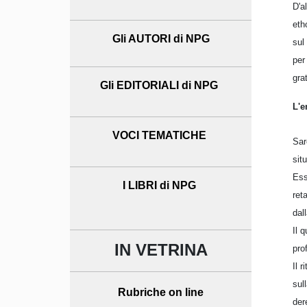
D'a
eth
Gli AUTORI di NPG
sul
per
gra
Gli EDITORIALI di NPG
L'e
VOCI TEMATICHE
Sar
sit
Ess
I LIBRI di NPG
ret
dal
Il 
IN VETRINA
pro
Il 
sul
Rubriche on line
der