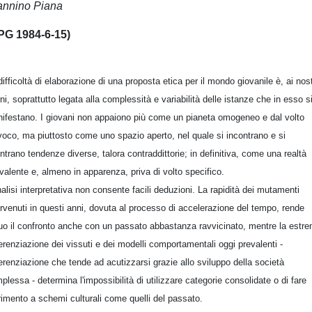
annino Piana
PG 1984-6-15)
difficoltà di elaborazione di una proposta etica per il mondo giovanile è, ai nost
rni, soprattutto legata alla complessità e variabilità delle istanze che in esso s
ifestano. I giovani non appaiono più come un pianeta omogeneo e dal volto
voco, ma piuttosto come uno spazio aperto, nel quale si incontrano e si
ntrano tendenze diverse, talora contraddittorie; in definitiva, come una realtà
ivalente e, almeno in apparenza, priva di volto specifico.
nalisi interpretativa non consente facili deduzioni. La rapidità dei mutamenti
ervenuti in questi anni, dovuta al processo di accelerazione del tempo, rende
uo il confronto anche con un passato abbastanza ravvicinato, mentre la estr
ferenziazione dei vissuti e dei modelli comportamentali oggi prevalenti -
ferenziazione che tende ad acutizzarsi grazie allo sviluppo della società
plessa - determina l'impossibilità di utilizzare categorie consolidate o di fare
erimento a schemi culturali come quelli del passato.