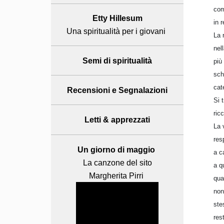
com
Etty Hillesum
in 
Una spiritualità per i giovani
La 
nel
Semi di spiritualità
più
sch
cat
Recensioni
e Segnalazioni
Si 
ric
Letti & apprezzati
La 
res
Un giorno di maggio
a c
La canzone del sito
a q
Margherita Pirri
qua
non
ste
res