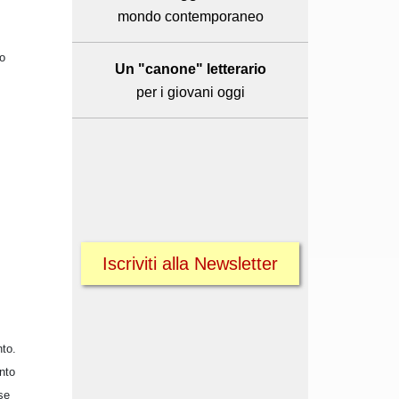
mondo contemporaneo
to
Un "canone" letterario
per i giovani oggi
Iscriviti alla Newsletter
nto.
ento
se