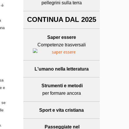
pellegrini sulla terra
e è
CONTINUA DAL 2025
a
una
Saper essere
Competenze trasversali
L'umano
nella letteratura
esa
Strumenti e metodi
ze e
per formare ancora
, se
Sport e
vita cristiana
lle
à.
Passeggiate nel