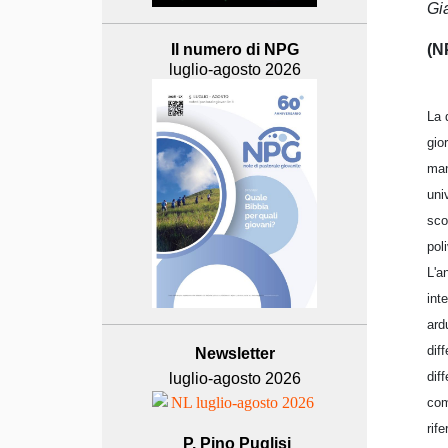
Gi
(N
Il numero di NPG
luglio-agosto 2026
La 
gio
man
uni
sco
pol
L'a
int
ard
dif
Newsletter
dif
luglio-agosto 2026
com
rif
P. Pino Puglisi