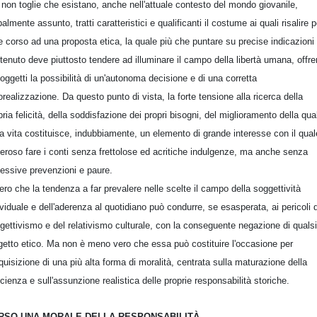
 non toglie che esistano, anche nell'attuale contesto del mondo giovanile,
balmente assunto, tratti caratteristici e qualificanti il costume ai quali risalire p
e corso ad una proposta etica, la quale più che puntare su precise indicazioni 
tenuto deve piuttosto tendere ad illuminare il campo della libertà umana, offr
soggetti la possibilità di un'autonoma decisione e di una corretta
orealizzazione. Da questo punto di vista, la forte tensione alla ricerca della
pria felicità, della soddisfazione dei propri bisogni, del miglioramento della qual
la vita costituisce, indubbiamente, un elemento di grande interesse con il qual
eroso fare i conti senza frettolose ed acritiche indulgenze, ma anche senza
essive prevenzioni e paure.
ero che la tendenza a far prevalere nelle scelte il campo della soggettività
ividuale e dell'aderenza al quotidiano può condurre, se esasperata, ai pericoli 
gettivismo e del relativismo culturale, con la conseguente negazione di qualsi
getto etico. Ma non è meno vero che essa può costituire l'occasione per
cquisizione di una più alta forma di moralità, centrata sulla maturazione della
cienza e sull'assunzione realistica delle proprie responsabilità storiche.
RSO UNA MORALE DELLA RESPONSABILITÀ