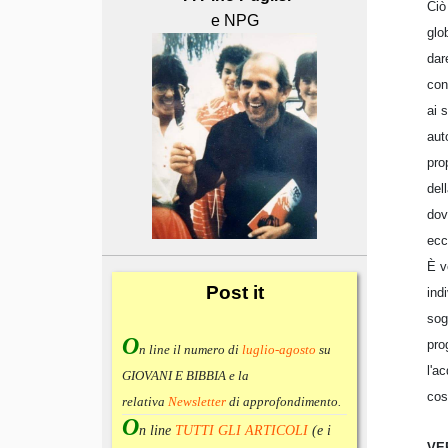
Ciò
e NPG
glo
dar
con
ai 
aut
pro
del
dov
ecc
È v
Post
it
ind
sog
O
pro
n line il numero di
luglio-agosto
su
l'a
GIOVANI E BIBBIA e la
cos
relativa
Newsletter
di approfondimento
.
O
n line
TUTTI GLI ARTICOLI
(e i
VE