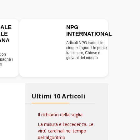
RALE
NPG
ILE
INTERNATIONAL
INT
ANA
Articoli NPG tradotti in
cinque lingue. Un ponte
tra culture, Chiese e
 Don
giovani del mondo
pagna i
ni
Ultimi 10 Articoli
Il richiamo della soglia
La misura e l'eccedenza. Le
virtù cardinali nel tempo
dell'algoritmo