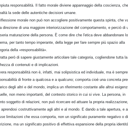
piuta responsabilità. Il fatto morale diviene appannaggio della coscienza, ch
realtà la sede delle autentiche decisioni umane.
riflessione morale non può non accogliere positivamente questa spinta, che v
la direzione di una maggiore interiorizzazione del comportamento, e perciò di 
 seria maturazione della persona. È come dire che l'etica deve abbandonare lo
ema, per tanto tempo imperante, della legge per fare sempre più spazio alla
egoria della «responsabilità».
tratta però di sapere giustamente articolare tale categoria, cogliendone tutta la
chezza di contenuti e di implicazioni.
vera responsabilità non è, infatti, mai solipsistica ed individuale, ma è sempre
ponsabilità di fronte a qualcosa e a qualcuno; comporta cioè una concreta pr
arico degli altri e del mondo, implica un riferimento costante alle altrui esigen
uelle, non meno importanti, del contesto storico in cui si vive. La persona, in
nto soggetto di relazioni, non può ricercare ed attuare la propria realizzazione
 aprendosi costruttivamente agli altri e al mondo. E dando a tale apertura, e a
sse limitazioni che essa comporta, non un significato puramente negativo o di
trizione, ma un significato positivo di effettiva espansione della propria identit