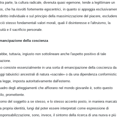
ltra parte, la cultura radicale, divenuta quasi egemone, tende a legittimare un
os, che ha risvolti fortemente egocentrici, in quanto si appoggia esclusivamen
 diritto individuale e sul principio della massimizzazione del piacere, escluden
 ciò stesso fondamentali valori morali, quali il disinteresse e l'altruismo, la
tuità e il sacrificio personale.
mancipazione della coscienza
ebbe, tuttavia, ingiusto non sottolineare anche l'aspetto positivo di tale
uazione.
o consiste essenzialmente in una sorta di emancipazione della coscienza da
aggi tabuistici ancestrali di natura «sacrale» o da una dipendenza conformisti
la legge, imposta autoritativamente dall'esterno.
quadro degli atteggiamenti che affiorano nel mondo giovanile è, sotto questo
filo, promettente.
ritorno del soggetto a se stesso, e lo stesso accento posto, in maniera marcat
la propria identità, lungi dal poter essere interpretati come espressione di
esponsabilizzazione, sono, invece, il sintomo della ricerca di una nuova e più