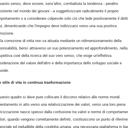
questo senso, deve essere, senz'altro, combattuta la tendenza - peraltro
sistente nel mondo dei giovani - a soggettivizzare radicalmente il proprio
portamento o a considerare colpevole solo ciò che lede positivamente il dirit
rui, dimenticando che l'impegno deve indirizzarsi verso una sua positiva
mozione.
la correzione di rotta non va attuata mediante un ridimensionamento della
ponsabilità, bensì attraverso un suo potenziamento ed approfondimento, nella
spettiva cioè della ricerca del suo vero senso, che esige un'effettiva
siderazione del valore dell'altro e della importanza dello sviluppo sociale e
turale.
 stile di vita in continua trasformazione
questo quadro si deve pure collocare il discorso relativo alle norme morali.
rientamento in atto verso una relativizzazione dei valori, verso una loro piena
ricizzazione nasce spesso dalla confusione tra valori e norme di comportame
alori, quando vengono correttamente definiti, costituiscono un punto di riferim
enziale ed ineludibile della condotta umana, una necessaria piattaforma in ba