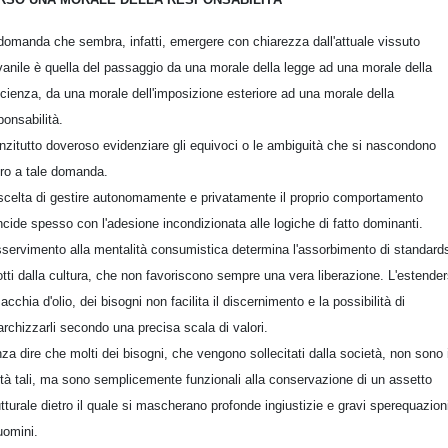
domanda che sembra, infatti, emergere con chiarezza dall'attuale vissuto
vanile è quella del passaggio da una morale della legge ad una morale della
cienza, da una morale dell'imposizione esteriore ad una morale della
ponsabilità.
nzitutto doveroso evidenziare gli equivoci o le ambiguità che si nascondono
tro a tale domanda.
scelta di gestire autonomamente e privatamente il proprio comportamento
ncide spesso con l'adesione incondizionata alle logiche di fatto dominanti.
sservimento alla mentalità consumistica determina l'assorbimento di standard
otti dalla cultura, che non favoriscono sempre una vera liberazione. L'estender
acchia d'olio, dei bisogni non facilita il discernimento e la possibilità di
archizzarli secondo una precisa scala di valori.
za dire che molti dei bisogni, che vengono sollecitati dalla società, non sono 
ltà tali, ma sono semplicemente funzionali alla conservazione di un assetto
utturale dietro il quale si mascherano profonde ingiustizie e gravi sperequazioni
 uomini.