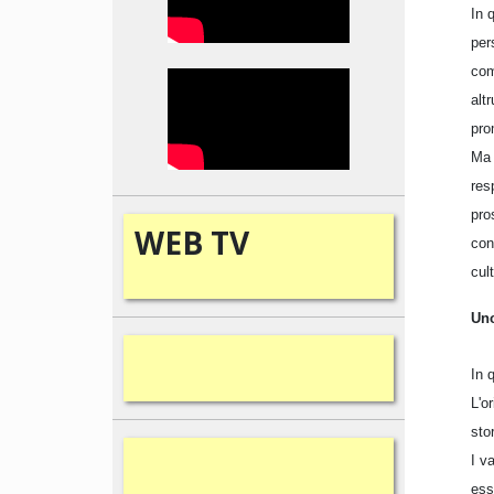
In 
per
com
alt
pro
Ma 
res
pro
WEB
TV
con
cul
Uno
In 
L'o
sto
I v
ess