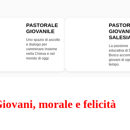
PASTORALE
PASTO
GIOVANILE
GIOVAN
PG
SDB
SALESI
Uno spazio di ascolto
e dialogo per
La passione
camminare insieme
educativa di
nella Chiesa e nel
Bosco accom
mondo di oggi.
giovani di og
tempo.
iovani, morale e felicità