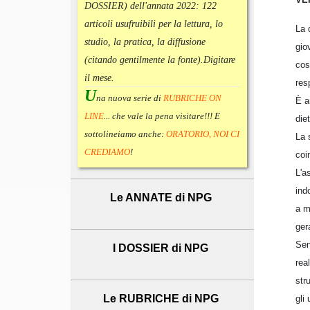
DOSSIER) dell'annata 2022:
122
articoli usufruibili per la lettura, lo
La 
studio, la pratica, la diffusione
gio
(citando gentilmente la fonte).
Digitare
cos
il mese.
res
U
na nuova serie di
RUBRICHE ON
È a
LINE
... che vale la pena visitare!!! E
die
sottolineiamo anche:
ORATORIO, NOI CI
La 
CREDIAMO
!
coi
L'a
ind
Le ANNATE di NPG
a m
ger
Sen
I DOSSIER di NPG
rea
str
Le RUBRICHE di NPG
gli