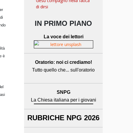
Gesù compagno nella fatica
di dirsi
er
di
IN PRIMO PIANO
endo
La voce dei lettori
ità
e è
Oratorio: noi ci crediamo!
Tutto quello che... sull'oratorio
del
SNPG
asi
La Chiesa italiana per i giovani
RUBRICHE NPG 2026