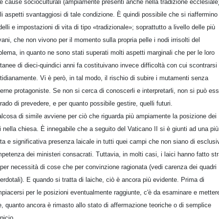
le cause socioculturali (ampiamente presenti anche nella tradizione ecclesiale
li aspetti svantaggiosi di tale condizione. È quindi possibile che si riaffermino
elli e impostazioni di vita di tipo «tradizionale»; soprattutto a livello delle più
vani, che non vivono per il momento sulla propria pelle i nodi irrisolti del
blema, in quanto ne sono stati superati molti aspetti marginali che per le loro
tanee di dieci-quindici anni fa costituivano invece difficoltà con cui scontrarsi
tidianamente. Vi è però, in tal modo, il rischio di subire i mutamenti senza
erne protagoniste. Se non si cerca di conoscerli e interpretarli, non si può es
grado di prevedere, e per quanto possibile gestire, quelli futuri.
lcosa di simile avviene per ciò che riguarda più ampiamente la posizione dei
ci nella chiesa. È innegabile che a seguito del Vaticano II si è giunti ad una più
ta e significativa presenza laicale in tutti quei campi che non siano di esclusi
petenza dei ministeri consacrati. Tuttavia, in molti casi, i laici hanno fatto st
 per necessità di cose che per convinzione ragionata (vedi carenza dei quadri
erdotali). E quando si tratta di laiche, ciò è ancora più evidente. Prima di
piacersi per le posizioni eventualmente raggiunte, c'è da esaminare e mettere
e, quanto ancora è rimasto allo stato di affermazione teoriche o di semplice
picio.