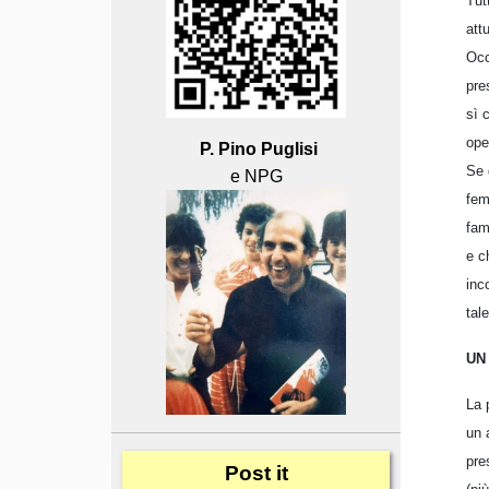
Tut
attu
Occ
pre
sì 
ope
P. Pino Puglisi
Se 
e NPG
fem
fam
e c
inc
tale
UN
La 
un 
pre
Post
it