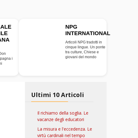
RALE
NPG
ILE
INTERNATIONAL
INT
ANA
Articoli NPG tradotti in
cinque lingue. Un ponte
tra culture, Chiese e
 Don
giovani del mondo
pagna i
ni
Ultimi 10 Articoli
Il richiamo della soglia. Le
vacanze degli educatori
La misura e l'eccedenza. Le
virtù cardinali nel tempo