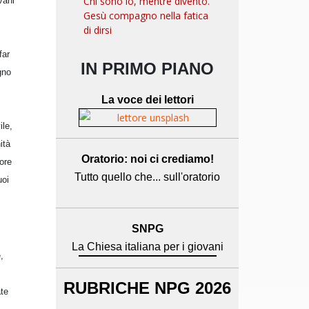
Chi sono io, mentre divento.
vani
Gesù compagno nella fatica
di dirsi
far
IN PRIMO PIANO
gno
La voce dei lettori
ile,
ità
Oratorio: noi ci crediamo!
lore
Tutto quello che... sull'oratorio
uoi
SNPG
La Chiesa italiana per i giovani
,
RUBRICHE NPG 2026
ate