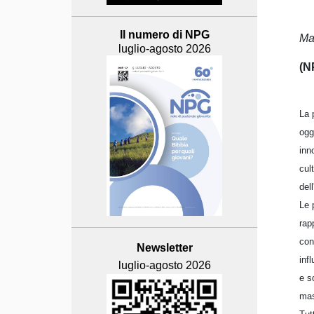
Il numero di NPG
Ma
luglio-agosto 2026
(N
La 
ogg
inn
cul
dell
Le 
rap
con
Newsletter
inf
luglio-agosto 2026
e s
mas