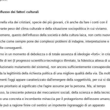
nflusso dei fattori culturali
nella vita dei cristiani, specie dei più giovani, c'è anche da fare i conti con il
evante peso del clima culturale e della situazione sociopolitica in cui viviamo.
omeno, questo dell'influsso della società e della cultura laica, non certo nuov
che come sempre pone dei complessi problemi di indagine, interpretazione e
lte conseguenti.
mo in un momento di debolezza o di totale assenza di ideologie «forti»: in cris
le di ieri (il progresso scientifico-tecnologico illimitato, la fideistica attesa di 
oluzionario mutamento del sistema), non ancora sufficientemente consapevole
da la legittimità della richiesta politica di una migliore qualità della via. Da molt
menti l'oggi appare caratterizzato dall'emergere della soggettività, per cui si dà
ore prioritario al significato che l'agire assume per la persona. Ma, al tempo
sso, la crescente potenza dei meccanismi sociali, della scienza e della tecnic
o una concreta e incombente minaccia per il protagonismo dell'essere umano,
le può a ragione finire col sentirsi un impotente ingranaggio di un apparato