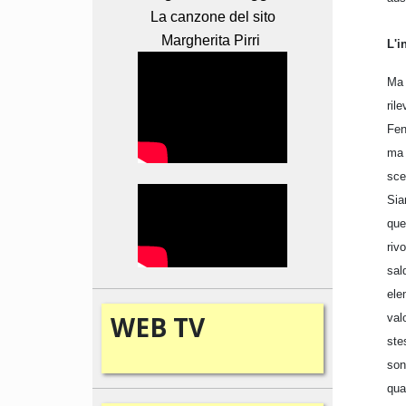
La canzone del sito
Margherita Pirri
L'i
Ma 
ril
Fen
ma 
sce
Sia
quel
riv
sal
ele
WEB
TV
val
ste
son
qua