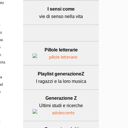
uto
I sensi come
vie di senso nella vita
e
si
he.
e
Pillole letterarie
o.
sta
Playlist generazioneZ
la
I ragazzi e la loro musica
ad
o
Generazione Z
Ultimi studi e ricerche
e