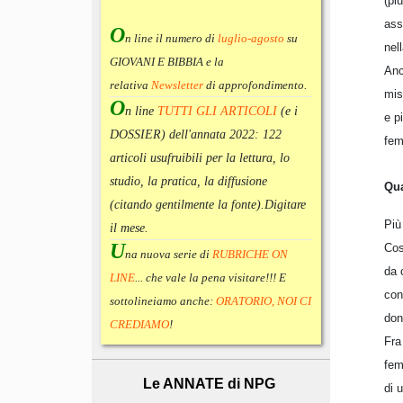
(pi
ass
O
n line il numero di
luglio-agosto
su
nel
GIOVANI E BIBBIA e la
Anc
relativa
Newsletter
di approfondimento
.
mis
O
n line
TUTTI GLI ARTICOLI
(e i
e p
DOSSIER) dell'annata 2022:
122
fem
articoli usufruibili per la lettura, lo
studio, la pratica, la diffusione
Qua
(citando gentilmente la fonte).
Digitare
Più
il mese.
U
Cos
na nuova serie di
RUBRICHE ON
da 
LINE
... che vale la pena visitare!!! E
con
sottolineiamo anche:
ORATORIO, NOI CI
don
CREDIAMO
!
Fra
fem
Le ANNATE di NPG
di 