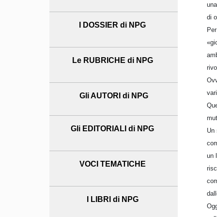
una
di 
I DOSSIER di NPG
Per
«gi
amb
Le RUBRICHE di NPG
riv
Ovv
var
Gli AUTORI di NPG
Que
mut
Gli EDITORIALI di NPG
Un 
com
un 
VOCI TEMATICHE
ris
com
dal
I LIBRI di NPG
Ogg