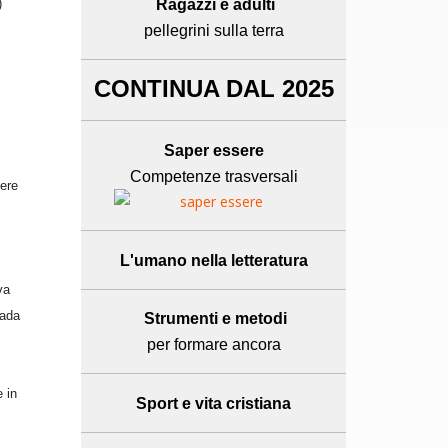
)
Ragazzi e adulti
pellegrini sulla terra
CONTINUA DAL 2025
Saper essere
Competenze trasversali
sere
L'umano
nella letteratura
va
rada
Strumenti e metodi
per formare ancora
 in
Sport e
vita cristiana