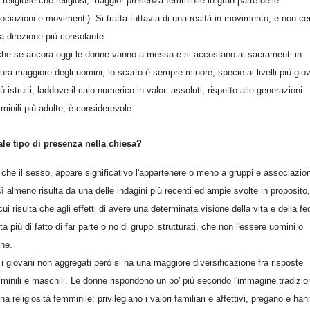
ù religiose che religiosi, maggior presenza femminile in gran parte delle
ociazioni e movimenti). Si tratta tuttavia di una realtà in movimento, e non ce
la direzione più consolante.
he se ancora oggi le donne vanno a messa e si accostano ai sacramenti in
ura maggiore degli uomini, lo scarto è sempre minore, specie ai livelli più gio
iù istruiti, laddove il calo numerico in valori assoluti, rispetto alle generazioni
minili più adulte, è considerevole.
le tipo di presenza nella chiesa?
 che il sesso, appare significativo l'appartenere o meno a gruppi e associazion
ì almeno risulta da una delle indagini più recenti ed ampie svolte in proposito,
cui risulta che agli effetti di avere una determinata visione della vita e della fe
ta più di fatto di far parte o no di gruppi strutturati, che non l'essere uomini o
ne.
 i giovani non aggregati però si ha una maggiore diversificazione fra risposte
minili e maschili. Le donne rispondono un po' più secondo l'immagine tradizio
una religiosità femminile; privilegiano i valori familiari e affettivi, pregano e ha