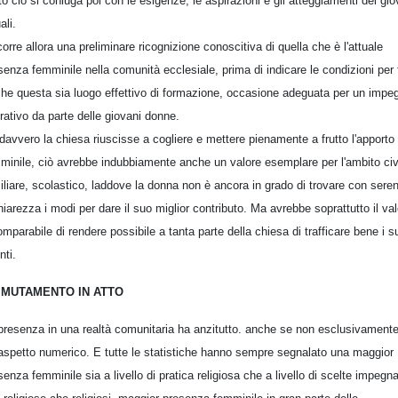
to ciò si coniuga poi con le esigenze, le aspirazioni e gli atteggiamenti dei gio
ali.
orre allora una preliminare ricognizione conoscitiva di quella che è l'attuale
senza femminile nella comunità ecclesiale, prima di indicare le condizioni per 
che questa sia luogo effettivo di formazione, occasione adeguata per un impe
rativo da parte delle giovani donne.
davvero la chiesa riuscisse a cogliere e mettere pienamente a frutto l'apporto
minile, ciò avrebbe indubbiamente anche un valore esemplare per l'ambito civ
iliare, scolastico, laddove la donna non è ancora in grado di trovare con seren
hiarezza i modi per dare il suo miglior contributo. Ma avrebbe soprattutto il va
omparabile di rendere possibile a tanta parte della chiesa di trafficare bene i s
nti.
 MUTAMENTO IN ATTO
presenza in una realtà comunitaria ha anzitutto. anche se non esclusivamente
aspetto numerico. E tutte le statistiche hanno sempre segnalato una maggior
senza femminile sia a livello di pratica religiosa che a livello di scelte impegn