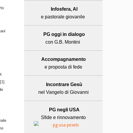
rto
Infosfera, AI
e pastorale giovanile
vani
PG oggi in dialogo
con G.B. Montini
Accompagnamento
e proposta di fede
i.
[1]
Incontrare Gesù
de
nel Vangelo di Giovanni
PG negli USA
Sfide e rinnovamento
nale
nno