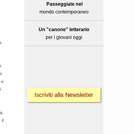
Passeggiate nel
mondo contemporaneo
Un "canone" letterario
per i giovani oggi
o,
i
un
 e
i
Iscriviti alla Newsletter
a,
 il