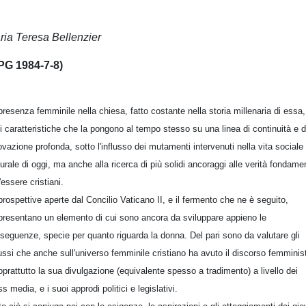
ria Teresa Bellenzier
PG 1984-7-8)
presenza femminile nella chiesa, fatto costante nella storia millenaria di essa
i caratteristiche che la pongono al tempo stesso su una linea di continuità e d
ovazione profonda, sotto l'influsso dei mutamenti intervenuti nella vita sociale
turale di oggi, ma anche alla ricerca di più solidi ancoraggi alle verità fondamen
'essere cristiani.
prospettive aperte dal Concilio Vaticano II, e il fermento che ne è seguito,
presentano un elemento di cui sono ancora da sviluppare appieno le
seguenze, specie per quanto riguarda la donna. Del pari sono da valutare gli
lussi che anche sull'universo femminile cristiano ha avuto il discorso femminis
oprattutto la sua divulgazione (equivalente spesso a tradimento) a livello dei
s media, e i suoi approdi politici e legislativi.