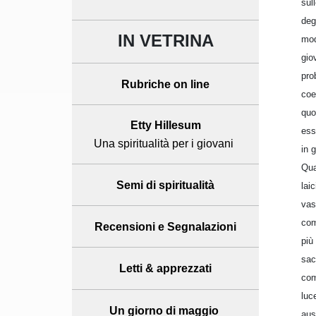
sul
deg
IN VETRINA
mod
gio
pro
Rubriche on line
coe
quo
Etty Hillesum
ess
Una spiritualità per i giovani
in 
Qua
Semi di spiritualità
lai
vas
com
Recensioni
e Segnalazioni
più
sac
Letti & apprezzati
com
luc
Un giorno di maggio
aus