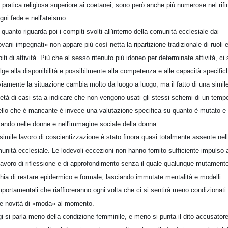
 pratica religiosa superiore ai coetanei; sono però anche più numerose nel rifi
ogni fede e nell'ateismo.
 quanto riguarda poi i compiti svolti all'interno della comunità ecclesiale dai
ovani impegnati» non appare più così netta la ripartizione tradizionale di ruoli 
iti di attività. Più che al sesso ritenuto più idoneo per determinate attività, ci 
olge alla disponibilità e possibilmente alla competenza e alle capacità specific
iamente la situazione cambia molto da luogo a luogo, ma il fatto di una simil
ietà di casi sta a indicare che non vengono usati gli stessi schemi di un temp
llo che è mancante è invece una valutazione specifica su quanto è mutato e 
ando nelle donne e nell'immagine sociale della donna.
simile lavoro di coscientizzazione è stato finora quasi totalmente assente nel
unità ecclesiale. Le lodevoli eccezioni non hanno fornito sufficiente impulso 
lavoro di riflessione e di approfondimento senza il quale qualunque mutament
chia di restare epidermico e formale, lasciando immutate mentalità e modelli
portamentali che riaffioreranno ogni volta che ci si sentirà meno condizionati
le novità di «moda» al momento.
i si parla meno della condizione femminile, e meno si punta il dito accusator