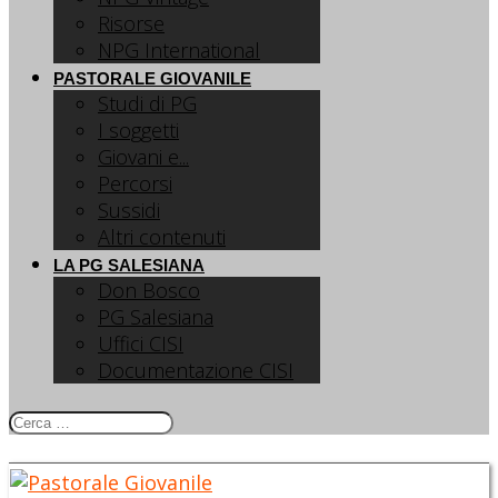
Risorse
NPG International
PASTORALE GIOVANILE
Studi di PG
I soggetti
Giovani e...
Percorsi
Sussidi
Altri contenuti
LA PG SALESIANA
Don Bosco
PG Salesiana
Uffici CISI
Documentazione CISI