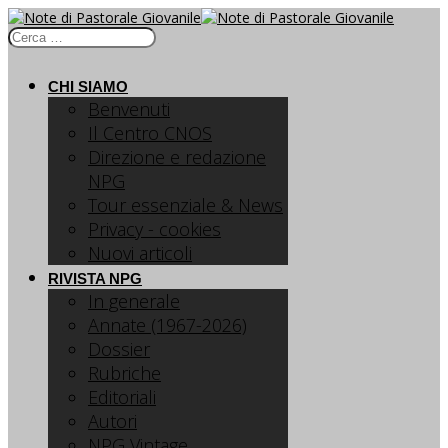
CHI SIAMO
Benvenuti
Il Centro CNOS
Direzione e redazione
NPG
Tour essenziale & News
Privacy - cookies
Nuovi articoli
RIVISTA NPG
In generale
Annate (1967-2026)
Dossier
Rubriche
Editoriali
Autori
NPG Vintage