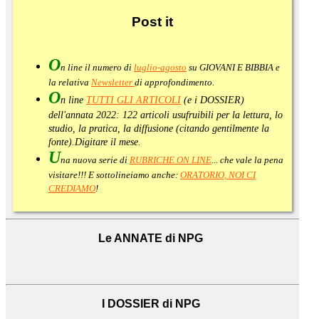
Post
it
O
n line il numero di
luglio-agosto
su GIOVANI E BIBBIA e
la relativa
Newsletter
di approfondimento
.
O
n line
TUTTI GLI ARTICOLI
(e i DOSSIER)
dell'annata 2022:
122 articoli usufruibili per la lettura, lo
studio, la pratica, la diffusione (citando gentilmente la
fonte).
Digitare il mese.
U
na nuova serie di
RUBRICHE ON LINE
... che vale la pena
visitare!!! E sottolineiamo anche:
ORATORIO, NOI CI
CREDIAMO
!
Le ANNATE di NPG
I DOSSIER di NPG