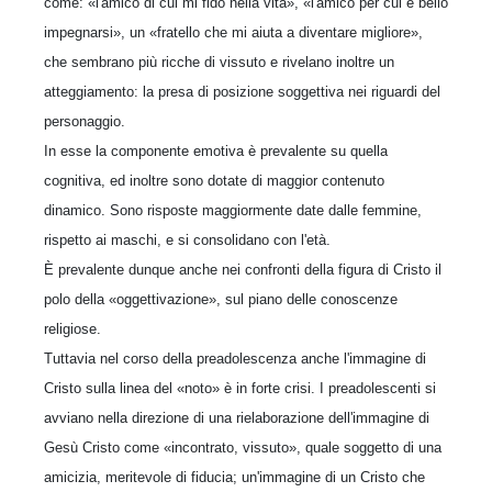
come: «l'amico di cui mi fido nella vita», «l'amico per cui è bello
impegnarsi», un «fratello che mi aiuta a diventare migliore»,
che sembrano più ricche di vissuto e rivelano inoltre un
atteggiamento: la presa di posizione soggettiva nei riguardi del
personaggio.
In esse la componente emotiva è prevalente su quella
cognitiva, ed inoltre sono dotate di maggior contenuto
dinamico. Sono risposte maggiormente date dalle femmine,
rispetto ai maschi, e si consolidano con l'età.
È prevalente dunque anche nei confronti della figura di Cristo il
polo della «oggettivazione», sul piano delle conoscenze
religiose.
Tuttavia nel corso della preadolescenza anche l'immagine di
Cristo sulla linea del «noto» è in forte crisi. I preadolescenti si
avviano nella direzione di una rielaborazione dell'immagine di
Gesù Cristo come «incontrato, vissuto», quale soggetto di una
amicizia, meritevole di fiducia; un'immagine di un Cristo che