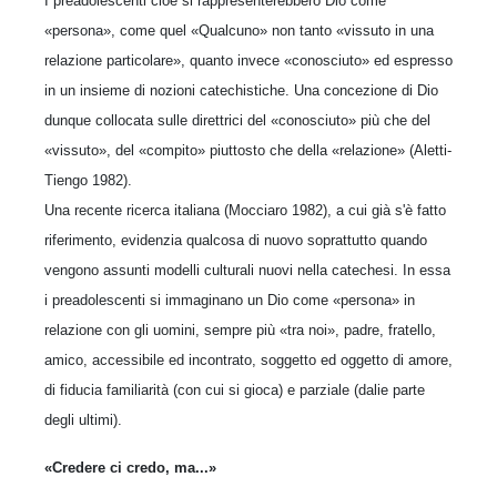
I preadolescenti cioè si rappresenterebbero Dio come
«persona», come quel «Qualcuno» non tanto «vissuto in una
relazione particolare», quanto invece «conosciuto» ed espresso
in un insieme di nozioni catechistiche. Una concezione di Dio
dunque collocata sulle direttrici del «conosciuto» più che del
«vissuto», del «compito» piuttosto che della «relazione» (Aletti-
Tiengo 1982).
Una recente ricerca italiana (Mocciaro 1982), a cui già s'è fatto
riferimento, evidenzia qualcosa di nuovo soprattutto quando
vengono assunti modelli culturali nuovi nella catechesi. In essa
i preadolescenti si immaginano un Dio come «persona» in
relazione con gli uomini, sempre più «tra noi», padre, fratello,
amico, accessibile ed incontrato, soggetto ed oggetto di amore,
di fiducia familiarità (con cui si gioca) e parziale (dalie parte
degli ultimi).
«Credere ci credo, ma...»