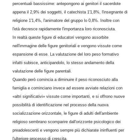
percentuali bassissime: antepongono ai genitori il sacerdote
appena il 2,9% dei soggetti, il catechista 1'1,8%, l'insegnante di
religione 1'1,4%, l'animatore del gruppo lo 0,8%. Inoltre con
l'età decresce rapidamente l'importanza loro riconosciuta.
In realtà queste figure di educatori vengono assorbite
nell'immagine delle figure genitoriali e vengono vissute come
espansione di esse. La valutazione del loro peso formativo
infatti subisce, anticipandolo, lo stesso andamento della
valutazione delle figure parentali.
Quando però comincia a diminuire il peso riconosciuto alla
famiglia e cominciano invece ad essere avviate relazioni con
«altri significativi» vissute come importanti, e si offrono nuove
possibilità di identificazione nel processo della nuova
socializzazione orizzontale, le figure di adulti dell'ambiente
religioso sembrano scomparire dall'orizzonte psicologico dei
preadolescenti e vengono sempre più dichiarate ininfluenti per
l'ulteriore processo di crescita.