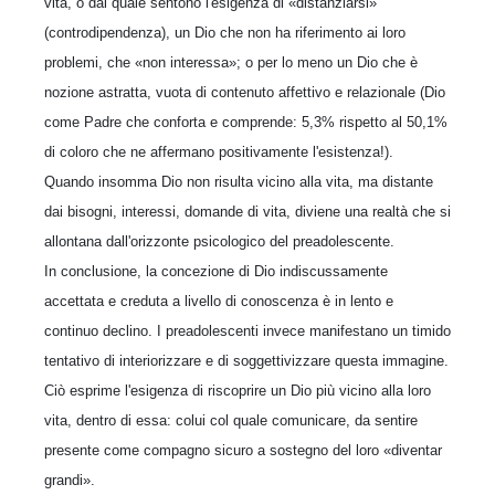
vita, o dal quale sentono l'esigenza di «distanziarsi»
(controdipendenza), un Dio che non ha riferimento ai loro
problemi, che «non interessa»; o per lo meno un Dio che è
nozione astratta, vuota di contenuto affettivo e relazionale (Dio
come Padre che conforta e comprende: 5,3% rispetto al 50,1%
di coloro che ne affermano positivamente l'esistenza!).
Quando insomma Dio non risulta vicino alla vita, ma distante
dai bisogni, interessi, domande di vita, diviene una realtà che si
allontana dall'orizzonte psicologico del preadolescente.
In conclusione, la concezione di Dio indiscussamente
accettata e creduta a livello di conoscenza è in lento e
continuo declino. I preadolescenti invece manifestano un timido
tentativo di interiorizzare e di soggettivizzare questa immagine.
Ciò esprime l'esigenza di riscoprire un Dio più vicino alla loro
vita, dentro di essa: colui col quale comunicare, da sentire
presente come compagno sicuro a sostegno del loro «diventar
grandi».