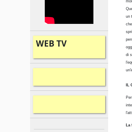
mon
Que
un 
che
spr
pen
WEB
TV
ogg
di s
l'e
un'
IL
Per
int
l'a
La 