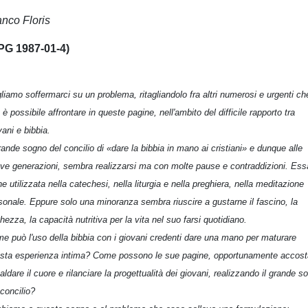
anco Floris
PG 1987-01-4)
liamo soffermarci su un problema, ritagliandolo fra altri numerosi e urgenti ch
 è possibile affrontare in queste pagine, nell'ambito del difficile rapporto tra
vani e bibbia.
grande sogno del concilio di «dare la bibbia in mano ai cristiani» e dunque alle
ve generazioni, sembra realizzarsi ma con molte pause e contraddizioni. Ess
ne utilizzata nella catechesi, nella liturgia e nella preghiera, nella meditazione
sonale. Eppure solo una minoranza sembra riuscire a gustarne il fascino, la
chezza, la capacità nutritiva per la vita nel suo farsi quotidiano.
e può l'uso della bibbia con i giovani credenti dare una mano per maturare
sta esperienza intima? Come possono le sue pagine, opportunamente accost
caldare il cuore e rilanciare la progettualità dei giovani, realizzando il grande s
 concilio?