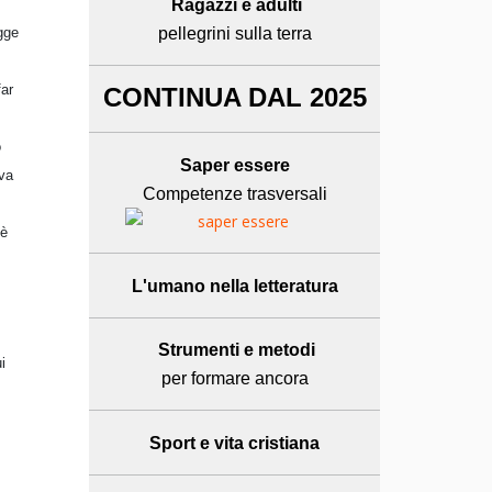
Ragazzi e adulti
gge
pellegrini sulla terra
far
CONTINUA DAL 2025
o
Saper essere
lva
Competenze trasversali
 è
L'umano
nella letteratura
Strumenti e metodi
i
per formare ancora
Sport e
vita cristiana