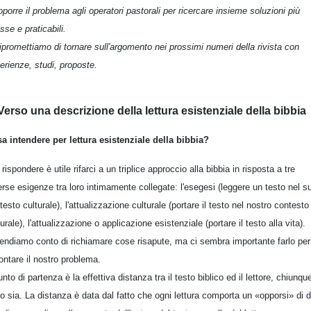
roporre il problema agli operatori pastorali per ricercare insieme soluzioni più
esse e praticabili.
ripromettiamo di tornare sull'argomento nei prossimi numeri della rivista con
erienze, studi, proposte.
 Verso una descrizione della lettura esistenziale della bibbia
a intendere per lettura esistenziale della bibbia?
 rispondere è utile rifarci a un triplice approccio alla bibbia in risposta a tre
erse esigenze tra loro intimamente collegate: l'esegesi (leggere un testo nel s
testo culturale), l'attualizzazione culturale (portare il testo nel nostro contesto
turale), l'attualizzazione o applicazione esistenziale (portare il testo alla vita).
rendiamo conto di richiamare cose risapute, ma ci sembra importante farlo per
rontare il nostro problema.
punto di partenza è la effettiva distanza tra il testo biblico ed il lettore, chiunqu
o sia. La distanza è data dal fatto che ogni lettura comporta un «opporsi» di 