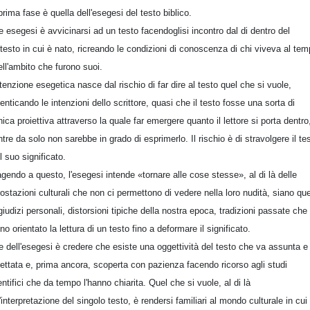
prima fase è quella dell'esegesi del testo biblico.
e esegesi è avvicinarsi ad un testo facendoglisi incontro dal di dentro del
testo in cui è nato, ricreando le condizioni di conoscenza di chi viveva al te
ell'ambito che furono suoi.
ttenzione esegetica nasce dal rischio di far dire al testo quel che si vuole,
enticando le intenzioni dello scrittore, quasi che il testo fosse una sorta di
nica proiettiva attraverso la quale far emergere quanto il lettore si porta dentro
tre da solo non sarebbe in grado di esprimerlo. Il rischio è di stravolgere il te
il suo significato.
gendo a questo, l'esegesi intende «tornare alle cose stesse», al di là delle
rostazioni culturali che non ci permettono di vedere nella loro nudità, siano qu
giudizi personali, distorsioni tipiche della nostra epoca, tradizioni passate che
no orientato la lettura di un testo fino a deformare il significato.
e dell'esegesi è credere che esiste una oggettività del testo che va assunta e
pettata e, prima ancora, scoperta con pazienza facendo ricorso agli studi
entifici che da tempo l'hanno chiarita. Quel che si vuole, al di là
l'interpretazione del singolo testo, è rendersi familiari al mondo culturale in cui