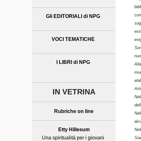
bib
con
Gli EDITORIALI di NPG
sog
esi
VOCI TEMATICHE
esi
Son
nuo
I LIBRI di NPG
All
muo
ela
Arti
IN VETRINA
Nel
del
Rubriche on line
Nel
alc
Etty Hillesum
Nel
Una spiritualità per i giovani
Sia