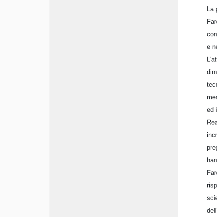
La 
Far
con
e n
L'a
dim
tec
men
ed 
Rea
inc
pre
han
Far
ris
sci
del