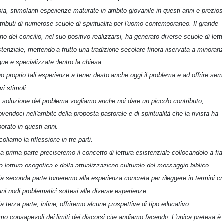
bia, stimolanti esperienze maturate in ambito giovanile in questi anni e prezios
tributi di numerose scuole di spiritualità per l'uomo contemporaneo. Il grande
no del concilio, nel suo positivo realizzarsi, ha generato diverse scuole di lett
stenziale, mettendo a frutto una tradizione secolare finora riservata a minoran
gue e specializzate dentro la chiesa.
o proprio tali esperienze a tener desto anche oggi il problema e ad offrire se
vi stimoli.
a soluzione del problema vogliamo anche noi dare un piccolo contributo,
vendoci nell'ambito della proposta pastorale e di spiritualità che la rivista ha
borato in questi anni.
coliamo la riflessione in tre parti.
la prima parte preciseremo il concetto di lettura esistenziale collocandolo a fi
la lettura esegetica e della attualizzazione culturale del messaggio biblico.
la seconda parte torneremo alla esperienza concreta per rileggere in termini cri
uni nodi problematici sottesi alle diverse esperienze.
la terza parte, infine, offriremo alcune prospettive di tipo educativo.
mo consapevoli dei limiti dei discorsi che andiamo facendo. L'unica pretesa è 