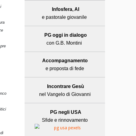
i
Infosfera, AI
e pastorale giovanile
ura
ze
PG oggi in dialogo
con G.B. Montini
mpre
Accompagnamento
e proposta di fede
Incontrare Gesù
anco
nel Vangelo di Giovanni
tici
PG negli USA
Sfide e rinnovamento
di