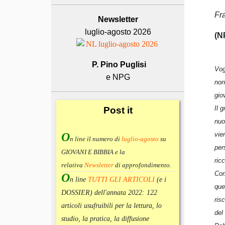
Fr
Newsletter
luglio-agosto 2026
(N
P. Pino Puglisi
Vog
e NPG
non
gio
Il 
Post
it
nuo
O
vie
n line il numero di
luglio-agosto
su
per
GIOVANI E BIBBIA e la
ric
relativa
Newsletter
di approfondimento
.
Com
O
n line
TUTTI GLI ARTICOLI
(e i
que
DOSSIER) dell'annata 2022:
122
ris
articoli usufruibili per la lettura, lo
del
studio, la pratica, la diffusione