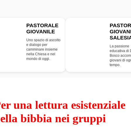
PASTORALE
PASTO
GIOVANILE
GIOVAN
PG
SDB
SALESI
Uno spazio di ascolto
e dialogo per
La passione
camminare insieme
educativa di
nella Chiesa e nel
Bosco accom
mondo di oggi.
giovani di og
tempo.
er una lettura esistenziale
ella bibbia nei gruppi