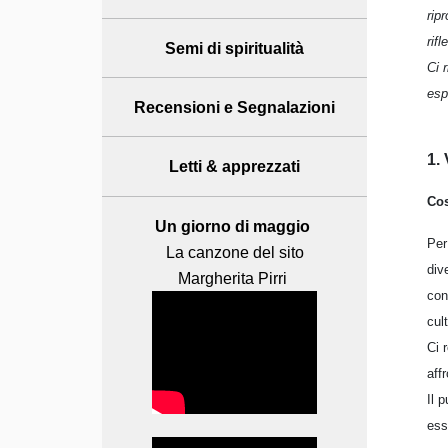
rip
rifl
Semi di spiritualità
Ci 
esp
Recensioni
e Segnalazioni
1.
Letti & apprezzati
Cos
Un giorno di maggio
Per
La canzone del sito
div
Margherita Pirri
con
cul
Ci 
aff
Il 
ess