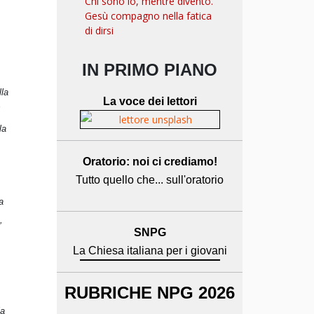
Chi sono io, mentre divento.
Gesù compagno nella fatica
di dirsi
IN PRIMO PIANO
lla
La voce dei lettori
la
Oratorio: noi ci crediamo!
Tutto quello che... sull'oratorio
a
,
SNPG
La Chiesa italiana per i giovani
RUBRICHE NPG 2026
la