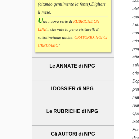
Dob
(citando gentilmente la fonte).
Digitare
abi
il mese.
app
U
na nuova serie di
RUBRICHE ON
I d
LINE
... che vale la pena visitare!!! E
con
sottolineiamo anche:
ORATORIO, NOI CI
cri
CREDIAMO
!
pro
att
sal
Le ANNATE di NPG
cri
Dop
I DOSSIER di NPG
pro
mat
rea
Le RUBRICHE di NPG
Que
bib
Per
Gli AUTORI di NPG
dis