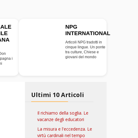
RALE
NPG
ILE
INTERNATIONAL
INT
ANA
Articoli NPG tradotti in
cinque lingue. Un ponte
tra culture, Chiese e
 Don
giovani del mondo
pagna i
ni
Ultimi 10 Articoli
Il richiamo della soglia. Le
vacanze degli educatori
La misura e l'eccedenza. Le
virtù cardinali nel tempo