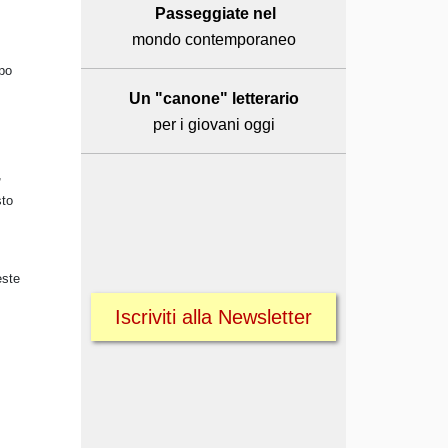
Passeggiate nel
mondo contemporaneo
mpo
Un "canone" letterario
per i giovani oggi
,
sto
este
Iscriviti alla Newsletter