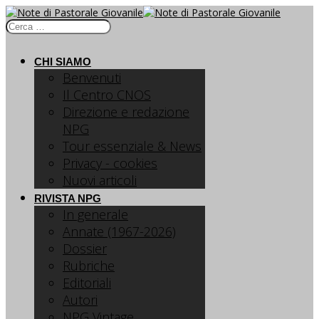
CHI SIAMO
Benvenuti
Il Centro CNOS
Direzione e redazione
NPG
Tour essenziale & News
Privacy - cookies
Nuovi articoli
RIVISTA NPG
In generale
Annate (1967-2026)
Dossier
Rubriche
Editoriali
Autori
NPG Vintage