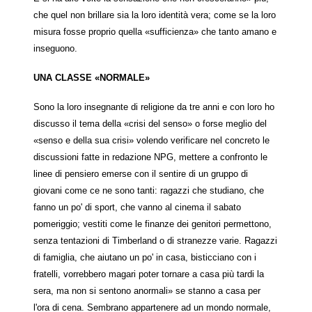
che quel non brillare sia la loro identità vera; come se la loro
misura fosse proprio quella «sufficienza» che tanto amano e
inseguono.
UNA CLASSE «NORMALE»
Sono la loro insegnante di religione da tre anni e con loro ho
discusso il tema della «crisi del senso» o forse meglio del
«senso e della sua crisi» volendo verificare nel concreto le
discussioni fatte in redazione NPG, mettere a confronto le
linee di pensiero emerse con il sentire di un gruppo di
giovani come ce ne sono tanti: ragazzi che studiano, che
fanno un po' di sport, che vanno al cinema il sabato
pomeriggio; vestiti come le finanze dei genitori permettono,
senza tentazioni di Timberland o di stranezze varie. Ragazzi
di famiglia, che aiutano un po' in casa, bisticciano con i
fratelli, vorrebbero magari poter tornare a casa più tardi la
sera, ma non si sentono anormali» se stanno a casa per
l'ora di cena. Sembrano appartenere ad un mondo normale,