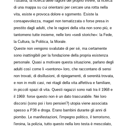
Tuttavia, la ricerca delle ragioni del proprio vivere, la ricerca
di una mappa su cui orientarsi per cercare una rotta nella
vita, esiste e provoca dolore e sgomento. Esiste la
consapevolezza, magari non tematizzata o forse presa in
prestito dagli adulti, che le ragioni della vita non sono più, e
tantomeno tutte insieme, nelle loro «sedi storiche»: la Fede,
la Cultura, la Politica, la Morale.
Queste non vengono svalutate di per sé, ma certamente
sono inattingibili per la fondazione della propria esistenza
personale. Quasi a motivare questa situazione, parlano degli
adulti così come li «sentono» loro, che raccontano di sensi
non trovati, di disillusioni, di ripiegamenti, di serenità trovata,
e non in molti casi, nei ritagli della vita affettiva e familiare,
in piccoli spazi di vita. Questi ragazzi sono nati tra il 1968 e
il 1969: forse questo non è un dato trascurabile. Nei loro
discorsi (sono poi i loro pensieri?) utopia viene associata
spesso a P38 e droga. Erano bambini durante gli anni di
piombo. Le manifestazioni, l'impegno politico, il terrorismo,
l'eroina, la polizia, tutto questo nella loro testa è mescolato,