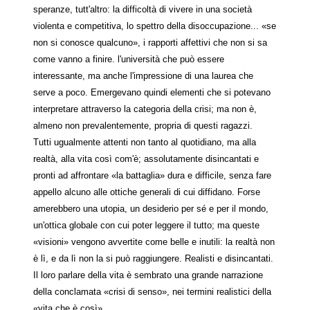
speranze, tutt'altro: la difficoltà di vivere in una società
violenta e competitiva, lo spettro della disoccupazione... «se
non si conosce qualcuno», i rapporti affettivi che non si sa
come vanno a finire. l'università che può essere
interessante, ma anche l'impressione di una laurea che
serve a poco. Emergevano quindi elementi che si potevano
interpretare attraverso la categoria della crisi; ma non è,
almeno non prevalentemente, propria di questi ragazzi.
Tutti ugualmente attenti non tanto al quotidiano, ma alla
realtà, alla vita così com'è; assolutamente disincantati e
pronti ad affrontare «la battaglia» dura e difficile, senza fare
appello alcuno alle ottiche generali di cui diffidano. Forse
amerebbero una utopia, un desiderio per sé e per il mondo,
un'ottica globale con cui poter leggere il tutto; ma queste
«visioni» vengono avvertite come belle e inutili: la realtà non
è lì, e da lì non la si può raggiungere. Realisti e disincantati.
Il loro parlare della vita è sembrato una grande narrazione
della conclamata «crisi di senso», nei termini realistici della
«vita che è così».