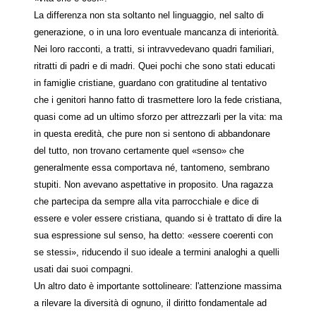
La differenza non sta soltanto nel linguaggio, nel salto di
generazione, o in una loro eventuale mancanza di interiorità.
Nei loro racconti, a tratti, si intravvedevano quadri familiari,
ritratti di padri e di madri. Quei pochi che sono stati educati
in famiglie cristiane, guardano con gratitudine al tentativo
che i genitori hanno fatto di trasmettere loro la fede cristiana,
quasi come ad un ultimo sforzo per attrezzarli per la vita: ma
in questa eredità, che pure non si sentono di abbandonare
del tutto, non trovano certamente quel «senso» che
generalmente essa comportava né, tantomeno, sembrano
stupiti. Non avevano aspettative in proposito. Una ragazza
che partecipa da sempre alla vita parrocchiale e dice di
essere e voler essere cristiana, quando si è trattato di dire la
sua espressione sul senso, ha detto: «essere coerenti con
se stessi», riducendo il suo ideale a termini analoghi a quelli
usati dai suoi compagni.
Un altro dato è importante sottolineare: l'attenzione massima
a rilevare la diversità di ognuno, il diritto fondamentale ad