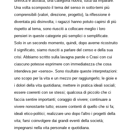
univoca e astratta, una categoria nuova, tutta da imparare.
Una volta scomposto il tema del senso in sotto-temi più
comprensibili (valori, direzione, progetto), la riflessione è
diventata più disinvolta; i ragazzi hanno potuto capirsi di più
rispetto al tema, sono riusciti a collocare meglio i loro
pensieri in queste categorie più semplici o semplificate.
Solo in un secondo momento, quindi, dopo averne ricostruito
il significato, siamo riusciti a parlare del censo e della sua
crisi. Abbiamo scritto sulla lavagna parole o Crasi con cui
ciascuno potesse esprimere con immediatezza che cosa
intendeva per «senso». Sono risultate queste interpretazioni:
uno scopo per la vita e un mezzo per raggiungerlo; le gioie e
i dolori della vita quotidiana; mettere in pratica ideali sociali;
essere coerenti con se stessi; qualcosa di piccolo che ci
faccia sentire importanti; coraggio di vivere; continuare a
vivere nonostante tutto; essere contenti di quello che si fa;
ideali etico-politici; realizzare uno dopo l'altro i progetti della
vita; farsi coinvolgere dai grandi eventi della società;
impegnarsi nella vita personale e quotidiana.