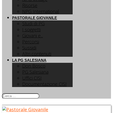
Risorse
NPG International
PASTORALE GIOVANILE
Studi di PG
I soggetti
Giovani e...
Percorsi
Sussidi
Altri contenuti
LA PG SALESIANA
Don Bosco
PG Salesiana
Uffici CISI
Documentazione CISI