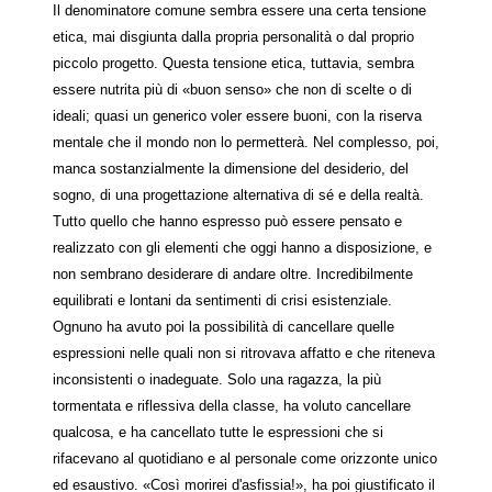
Il denominatore comune sembra essere una certa tensione
etica, mai disgiunta dalla propria personalità o dal proprio
piccolo progetto. Questa tensione etica, tuttavia, sembra
essere nutrita più di «buon senso» che non di scelte o di
ideali; quasi un generico voler essere buoni, con la riserva
mentale che il mondo non lo permetterà. Nel complesso, poi,
manca sostanzialmente la dimensione del desiderio, del
sogno, di una progettazione alternativa di sé e della realtà.
Tutto quello che hanno espresso può essere pensato e
realizzato con gli elementi che oggi hanno a disposizione, e
non sembrano desiderare di andare oltre. Incredibilmente
equilibrati e lontani da sentimenti di crisi esistenziale.
Ognuno ha avuto poi la possibilità di cancellare quelle
espressioni nelle quali non si ritrovava affatto e che riteneva
inconsistenti o inadeguate. Solo una ragazza, la più
tormentata e riflessiva della classe, ha voluto cancellare
qualcosa, e ha cancellato tutte le espressioni che si
rifacevano al quotidiano e al personale come orizzonte unico
ed esaustivo. «Così morirei d'asfissia!», ha poi giustificato il