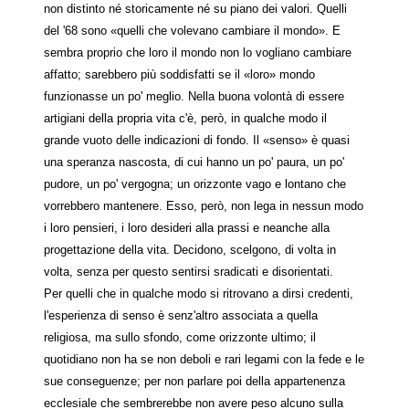
non distinto né storicamente né su piano dei valori. Quelli
del '68 sono «quelli che volevano cambiare il mondo». E
sembra proprio che loro il mondo non lo vogliano cambiare
affatto; sarebbero più soddisfatti se il «loro» mondo
funzionasse un po' meglio. Nella buona volontà di essere
artigiani della propria vita c'è, però, in qualche modo il
grande vuoto delle indicazioni di fondo. Il «senso» è quasi
una speranza nascosta, di cui hanno un po' paura, un po'
pudore, un po' vergogna; un orizzonte vago e lontano che
vorrebbero mantenere. Esso, però, non lega in nessun modo
i loro pensieri, i loro desideri alla prassi e neanche alla
progettazione della vita. Decidono, scelgono, di volta in
volta, senza per questo sentirsi sradicati e disorientati.
Per quelli che in qualche modo si ritrovano a dirsi credenti,
l'esperienza di senso è senz'altro associata a quella
religiosa, ma sullo sfondo, come orizzonte ultimo; il
quotidiano non ha se non deboli e rari legami con la fede e le
sue conseguenze; per non parlare poi della appartenenza
ecclesiale che sembrerebbe non avere peso alcuno sulla