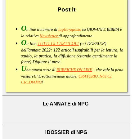
Post
it
O
n line il numero di
luglio-agosto
su GIOVANI E BIBBIA e
la relativa
Newsletter
di approfondimento
.
O
n line
TUTTI GLI ARTICOLI
(e i DOSSIER)
dell'annata 2022:
122 articoli usufruibili per la lettura, lo
studio, la pratica, la diffusione (citando gentilmente la
fonte).
Digitare il mese.
U
na nuova serie di
RUBRICHE ON LINE
... che vale la pena
visitare!!! E sottolineiamo anche:
ORATORIO, NOI CI
CREDIAMO
!
Le ANNATE di NPG
I DOSSIER di NPG