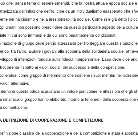
può dire, senza tema di essere smentiti, che la nostra attuale epoca sociale è
atterizzata dall'inflazione dell'Io, cioè da un individualismo esasperato che sfo
ente nel narcisismo e nella irresponsabilità sociale. Come si è già detto i picc
ppi umani non possono prescindere da questo particolare aspetto della cultura
iale in cui sono immersi e da cui sono pesantemente condizionati.
nimazione di gruppo deve perciò attrezzarsi per fronteggiare questa situazione
endo, tra l'altro, aiutare i giovani alla scoperta della solidarietà sociale, attrav
sviluppo di interazioni fondate sulla fiducia interpersonale. Essa deve cioè and
trocorrente rispetto ai valori sociali del successo e della competizione,
ponendosi come gruppo di riferimento che sostiene i suoi membri nell'adesion
valori alternativi.
'interno di questa ottica acquistano un valore particolare le riflessioni che gli st
la dinamica di gruppo hanno elaborato intorno ai fenomeni della cooperazione 
la competizione.
A DEFINIZIONE DI COOPERAZIONE E COMPETIZIONE
definizione classica della cooperazione e della competizione è stata elaborata