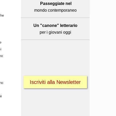
Passeggiate nel
mondo contemporaneo
che
Un "canone" letterario
per i giovani oggi
e
i
no
Iscriviti alla Newsletter
no
oè