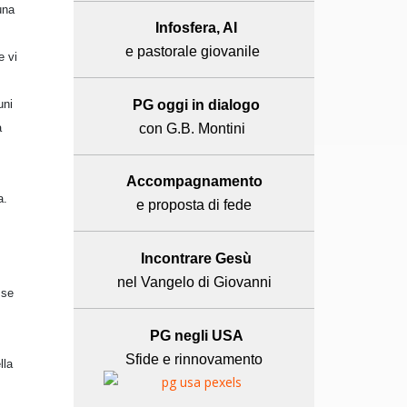
una
Infosfera, AI
e pastorale giovanile
e vi
uni
PG oggi in dialogo
a
con G.B. Montini
.
Accompagnamento
a.
e proposta di fede
Incontrare Gesù
nel Vangelo di Giovanni
 se
PG negli USA
Sfide e rinnovamento
lla