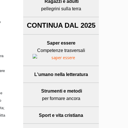
Ragazzi e adulti
pellegrini sulla terra
o
CONTINUA DAL 2025
Saper essere
Competenze trasversali
tra
ere
L'umano
nella letteratura
Strumenti e metodi
 e
per formare ancora
o
ta;
Sport e
vita cristiana
itta