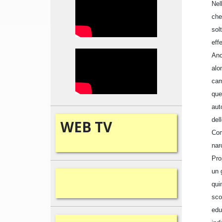
Nel
che
sol
eff
Anc
alo
cam
que
aut
del
WEB
TV
Com
nar
Pro
un 
qui
sco
edu