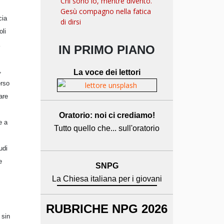
Chi sono io, mentre divento.
Gesù compagno nella fatica
cia
di dirsi
oli
IN PRIMO PIANO
,
La voce dei lettori
erso
are
Oratorio: noi ci crediamo!
e a
Tutto quello che... sull'oratorio
udi
e
SNPG
La Chiesa italiana per i giovani
RUBRICHE NPG 2026
 sin