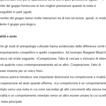
bri del gruppo forniscono le loro migliori prestazioni quando la meta è
seguibile in parti uguali;
 membri del gruppo hanno molte interazioni tra di loro ed esiste, quindi, in mod
dente il gruppo psicologico.
alità e aiuto
he gli studi di antropologia culturale hanno evidenziato delle differenze simili 
comportamento competitivo e quello cooperativo. Ad esempio Margaret Mead li
inisce nel modo seguente: «Competizione: l'atto di cercare o sforzarsi di otten
 sé qualche cosa contemporaneamente ad un altro. Cooperazione: l'atto di
orare insieme per un unico fine».
stessa autrice introduce una importante distinzione tra competizione e rivalità
 cooperazione ed aiuto quando afferma: «La competizione è un comportament
entato verso una meta in cui sono secondari gli altri concorrenti alla stessa me
rivalità è un comportamento orientato verso un altro essere umano la cui sconf
a meta principale.