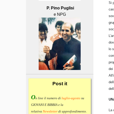
Si 
P. Pino Puglisi
car
e NPG
sov
gru
soc
L'a
dov
lo 
con
pro
dei 
All
del
Post
it
del
O
n line il numero di
luglio-agosto
su
UN
GIOVANI E BIBBIA e la
La 
relativa
Newsletter
di approfondimento
.