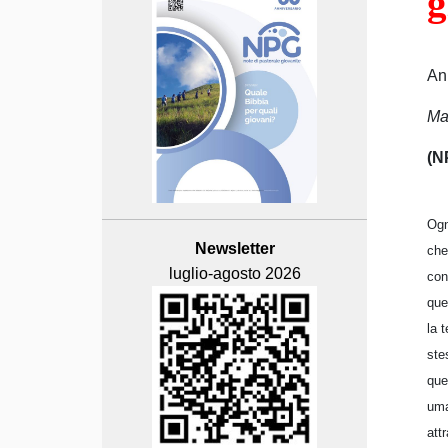
g
An
Ma
(N
Ogn
Newsletter
che
luglio-agosto 2026
con
que
la 
ste
que
uma
att