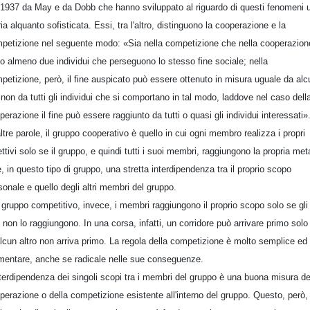
 1937 da May e da Dobb che hanno sviluppato al riguardo di questi fenomeni 
ria alquanto sofisticata. Essi, tra l'altro, distinguono la cooperazione e la
petizione nel seguente modo: «Sia nella competizione che nella cooperazion
o almeno due individui che perseguono lo stesso fine sociale; nella
petizione, però, il fine auspicato può essere ottenuto in misura uguale da alc
non da tutti gli individui che si comportano in tal modo, laddove nel caso dell
perazione il fine può essere raggiunto da tutti o quasi gli individui interessati»
altre parole, il gruppo cooperativo è quello in cui ogni membro realizza i propri
ettivi solo se il gruppo, e quindi tutti i suoi membri, raggiungono la propria met
è, in questo tipo di gruppo, una stretta interdipendenza tra il proprio scopo
sonale e quello degli altri membri del gruppo.
 gruppo competitivo, invece, i membri raggiungono il proprio scopo solo se gli
ri non lo raggiungono. In una corsa, infatti, un corridore può arrivare primo solo
lcun altro non arriva primo. La regola della competizione è molto semplice ed
mentare, anche se radicale nelle sue conseguenze.
nterdipendenza dei singoli scopi tra i membri del gruppo è una buona misura de
perazione o della competizione esistente all'interno del gruppo. Questo, però,