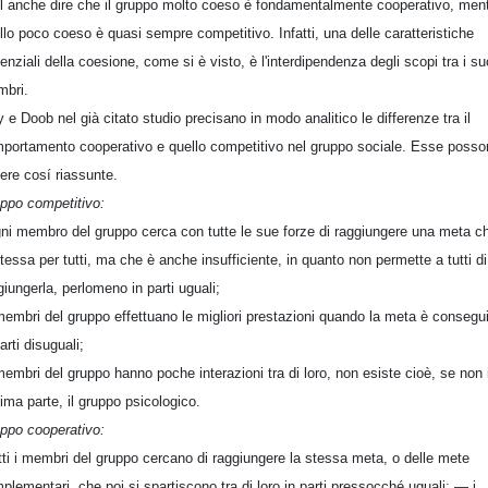
l anche dire che il gruppo molto coeso è fondamentalmente cooperativo, men
llo poco coeso è quasi sempre competitivo. Infatti, una delle caratteristiche
enziali della coesione, come si è visto, è l'interdipendenza degli scopi tra i su
bri.
 e Doob nel già citato studio precisano in modo analitico le differenze tra il
portamento cooperativo e quello competitivo nel gruppo sociale. Esse posso
ere cosí riassunte.
ppo competitivo:
gni membro del gruppo cerca con tutte le sue forze di raggiungere una meta c
stessa per tutti, ma che è anche insufficiente, in quanto non permette a tutti di
giungerla, perlomeno in parti uguali;
 membri del gruppo effettuano le migliori prestazioni quando la meta è consegui
arti disuguali;
 membri del gruppo hanno poche interazioni tra di loro, non esiste cioè, se non 
ima parte, il gruppo psicologico.
ppo cooperativo:
utti i membri del gruppo cercano di raggiungere la stessa meta, o delle mete
plementari, che poi si spartiscono tra di loro in parti pressocché uguali; — i