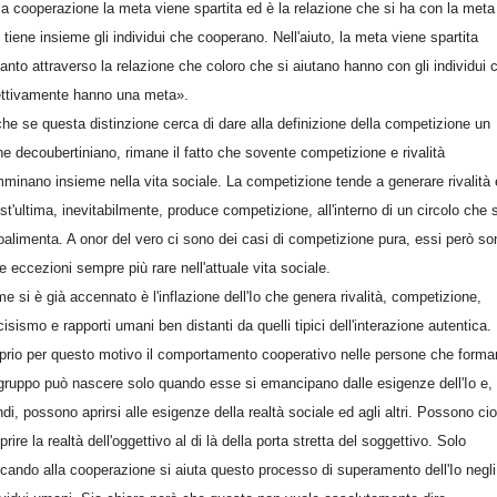
la cooperazione la meta viene spartita ed è la relazione che si ha con la meta
 tiene insieme gli individui che cooperano. Nell'aiuto, la meta viene spartita
tanto attraverso la relazione che coloro che si aiutano hanno con gli individui 
ettivamente hanno una meta».
he se questa distinzione cerca di dare alla definizione della competizione un
ne decoubertiniano, rimane il fatto che sovente competizione e rivalità
minano insieme nella vita sociale. La competizione tende a generare rivalità 
st'ultima, inevitabilmente, produce competizione, all'interno di un circolo che s
oalimenta. A onor del vero ci sono dei casi di competizione pura, essi però so
le eccezioni sempre più rare nell'attuale vita sociale.
e si è già accennato è l'inflazione dell'Io che genera rivalità, competizione,
cisismo e rapporti umani ben distanti da quelli tipici dell'interazione autentica.
prio per questo motivo il comportamento cooperativo nelle persone che forma
gruppo può nascere solo quando esse si emancipano dalle esigenze dell'Io e,
ndi, possono aprirsi alle esigenze della realtà sociale ed agli altri. Possono ci
prire la realtà dell'oggettivo al di là della porta stretta del soggettivo. Solo
cando alla cooperazione si aiuta questo processo di superamento dell'Io negli