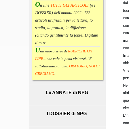
O
dal
n line
TUTTI GLI ARTICOLI
(e i
teo
DOSSIER) dell'annata 2022:
122
com
articoli usufruibili per la lettura, lo
son
studio, la pratica, la diffusione
com
(citando gentilmente la fonte).
Digitare
ma 
il mese.
coo
U
na nuova serie di
RUBRICHE ON
In 
LINE
... che vale la pena visitare!!! E
obi
sottolineiamo anche:
ORATORIO, NOI CI
Vi 
CREDIAMO
!
per
Nel
Le ANNATE di NPG
alt
qua
ele
I DOSSIER di NPG
L'i
coo