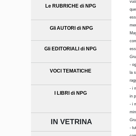
vuo
Le RUBRICHE di NPG
que
ess
mem
Gli AUTORI di NPG
May
com
Gli EDITORIALI di NPG
ess
Gru
- o
VOCI TEMATICHE
la 
rag
- i
I LIBRI di NPG
in p
- i
min
Gru
IN VETRINA
- t
com