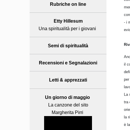
Rubriche on line
mem
con
Etty Hillesum
- i
Una spiritualità per i giovani
evi
Riv
Semi di spiritualità
Anc
Recensioni
e Segnalazioni
il 
def
per
Letti & apprezzati
lav
La 
Un giorno di maggio
tra
La canzone del sito
ori
Margherita Pirri
la 
è l