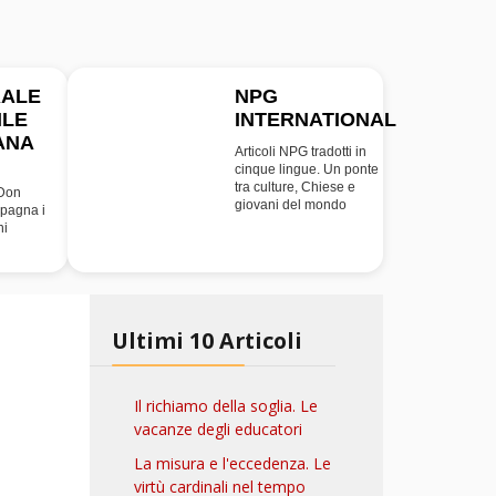
RALE
NPG
ILE
INTERNATIONAL
INT
ANA
Articoli NPG tradotti in
cinque lingue. Un ponte
tra culture, Chiese e
 Don
giovani del mondo
pagna i
ni
Ultimi 10 Articoli
Il richiamo della soglia. Le
vacanze degli educatori
La misura e l'eccedenza. Le
virtù cardinali nel tempo