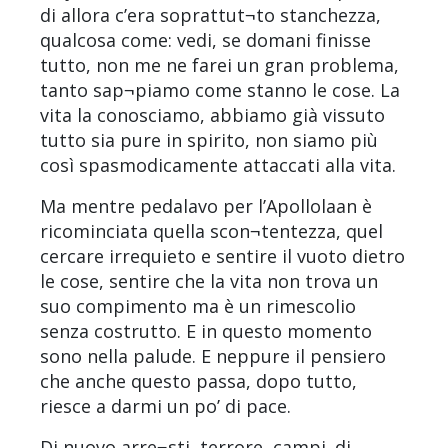
di allora c’era soprattut¬to stanchezza,
qualcosa come: vedi, se domani finisse
tutto, non me ne farei un gran problema,
tanto sap¬piamo come stanno le cose. La
vita la conosciamo, abbiamo già vissuto
tutto sia pure in spirito, non siamo più
così spasmodicamente attaccati alla vita.
Ma mentre pedalavo per l’Apollolaan è
ricominciata quella scon¬tentezza, quel
cercare irrequieto e sentire il vuoto dietro
le cose, sentire che la vita non trova un
suo compimento ma è un rimescolio
senza costrutto. E in questo momento
sono nella palude. E neppure il pensiero
che anche questo passa, dopo tutto,
riesce a darmi un po’ di pace.
Di nuovo arre¬sti, terrore, campi. di