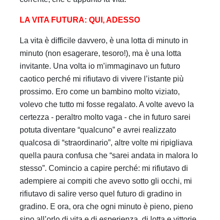
LA VITA FUTURA: QUI, ADESSO
La vita è difficile davvero, è una lotta di minuto in
minuto (non esagerare, tesoro!), ma è una lotta
invitante. Una volta io m’immaginavo un futuro
caotico perché mi rifiutavo di vivere l’istante più
prossimo. Ero come un bambino molto viziato,
volevo che tutto mi fosse regalato. A volte avevo la
certezza - peraltro molto vaga - che in futuro sarei
potuta diventare “qualcuno” e avrei realizzato
qualcosa di “straordinario”, altre volte mi ripigliava
quella paura confusa che “sarei andata in malora lo
stesso”. Comincio a capire perché: mi rifiutavo di
adempiere ai compiti che avevo sotto gli occhi, mi
rifiutavo di salire verso quel futuro di gradino in
gradino. E ora, ora che ogni minuto è pieno, pieno
sino all’orlo di vita e di esperienza, di lotta e vittorie