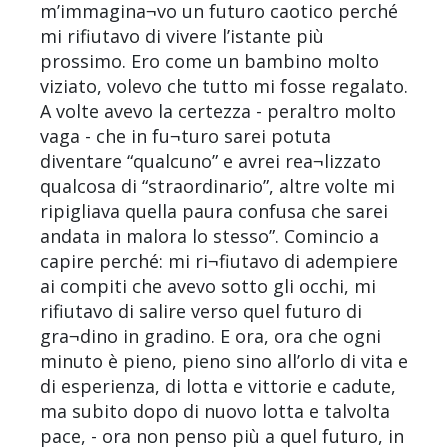
m’immagina¬vo un futuro caotico perché
mi rifiutavo di vivere l’istante più
prossimo. Ero come un bambino molto
viziato, volevo che tutto mi fosse regalato.
A volte avevo la certezza - peraltro molto
vaga - che in fu¬turo sarei potuta
diventare “qualcuno” e avrei rea¬lizzato
qualcosa di “straordinario”, altre volte mi
ripigliava quella paura confusa che sarei
andata in malora lo stesso”. Comincio a
capire perché: mi ri¬fiutavo di adempiere
ai compiti che avevo sotto gli occhi, mi
rifiutavo di salire verso quel futuro di
gra¬dino in gradino. E ora, ora che ogni
minuto è pieno, pieno sino all’orlo di vita e
di esperienza, di lotta e vittorie e cadute,
ma subito dopo di nuovo lotta e talvolta
pace, - ora non penso più a quel futuro, in