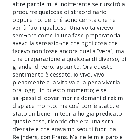
altre parole mi è indifferente se riuscirò a
produrre qualcosa di straordinario
oppure no, perché sono cer¬ta che ne
verrà fuori qualcosa. Una volta vivevo
sem¬pre come in una fase preparatoria,
avevo la sensazio¬ne che ogni cosa che
facevo non fosse ancora quella “vera”, ma
una preparazione a qualcosa di diverso, di
grande, di vero, appunto. Ora questo
sentimento è cessato. Io vivo, vivo
pienamente e la vita vale la pena viverla
ora, oggi, in questo momento; e se
sa¬pessi di dover morire domani direi: mi
dispiace mol¬to, ma così com’è stato, è
stato un bene. In teoria ho già predicato
queste cose, ricordo che era una sera
d’estate e che eravamo seduti fuori da
Reijnders, con Frans. Ma nelle mie parole