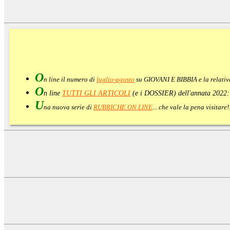
O
n line il numero di
luglio-agosto
su GIOVANI E BIBBIA e la relati
O
n line
TUTTI GLI ARTICOLI
(e i DOSSIER) dell'annata 2022
U
na nuova serie di
RUBRICHE ON LINE
... che vale la pena visitar