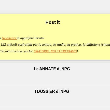
Post
it
va
Newsletter
di approfondimento
.
:
122 articoli usufruibili per la lettura, lo studio, la pratica, la diffusione (cita
e!!! E sottolineiamo anche:
ORATORIO, NOI CI CREDIAMO
!
Le ANNATE di NPG
I DOSSIER di NPG