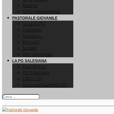
Risorse
NPG International
PASTORALE GIOVANILE
Studi di PG
I soggetti
Giovani e...
Percorsi
Sussidi
Altri contenuti
LA PG SALESIANA
Don Bosco
PG Salesiana
Uffici CISI
Documentazione CISI