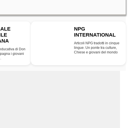
RALE
NPG
ILE
INTERNATIONAL
INT
ANA
Articoli NPG tradotti in cinque
lingue. Un ponte tra culture,
educativa di Don
Chiese e giovani del mondo
agna i giovani
.