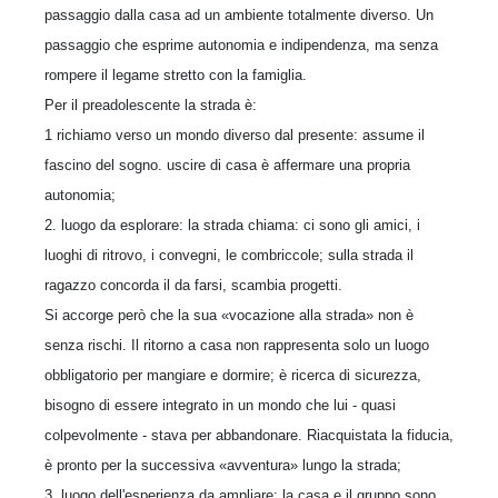
passaggio dalla casa ad un ambiente totalmente diverso. Un
passaggio che esprime autonomia e indipendenza, ma senza
rompere il legame stretto con la famiglia.
Per il preadolescente la strada è:
1 richiamo verso un mondo diverso dal presente: assume il
fascino del sogno. uscire di casa è affermare una propria
autonomia;
2. luogo da esplorare: la strada chiama: ci sono gli amici, i
luoghi di ritrovo, i convegni, le combriccole; sulla strada il
ragazzo concorda il da farsi, scambia progetti.
Si accorge però che la sua «vocazione alla strada» non è
senza rischi. Il ritorno a casa non rappresenta solo un luogo
obbligatorio per mangiare e dormire; è ricerca di sicurezza,
bisogno di essere integrato in un mondo che lui - quasi
colpevolmente - stava per abbandonare. Riacquistata la fiducia,
è pronto per la successiva «avventura» lungo la strada;
3. luogo dell'esperienza da ampliare: la casa e il gruppo sono