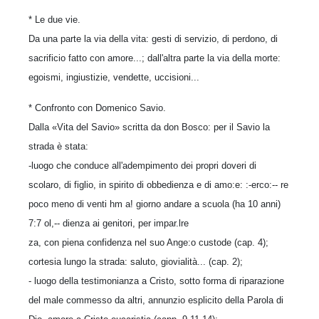
* Le due vie.
Da una parte la via della vita: gesti di servizio, di perdono, di
sacrificio fatto con amore...; dall'altra parte la via della morte:
egoismi, ingiustizie, vendette, uccisioni...
* Confronto con Domenico Savio.
Dalla «Vita del Savio» scritta da don Bosco: per il Savio la
strada è stata:
-luogo che conduce all'adempimento dei propri doveri di
scolaro, di figlio, in spirito di obbedienza e di amo:e: :-erco:-- re
poco meno di venti hm a! giorno andare a scuola (ha 10 anni)
7:7 ol,-- dienza ai genitori, per impar.lre
za, con piena confidenza nel suo Ange:o custode (cap. 4);
cortesia lungo la strada: saluto, giovialità... (cap. 2);
- luogo della testimonianza a Cristo, sotto forma di riparazione
del male commesso da altri, annunzio esplicito della Parola di