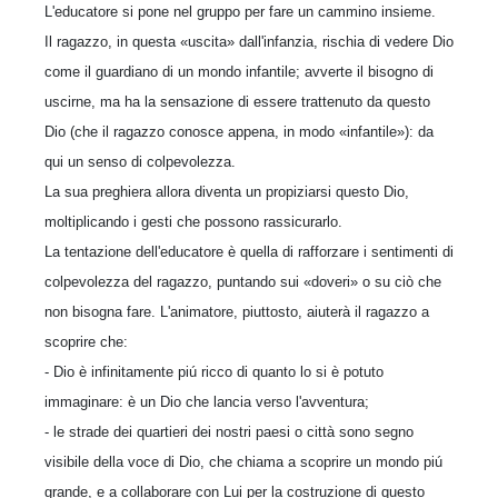
L'educatore si pone nel gruppo per fare un cammino insieme.
Il ragazzo, in questa «uscita» dall'infanzia, rischia di vedere Dio
come il guardiano di un mondo infantile; avverte il bisogno di
uscirne, ma ha la sensazione di essere trattenuto da questo
Dio (che il ragazzo conosce appena, in modo «infantile»): da
qui un senso di colpevolezza.
La sua preghiera allora diventa un propiziarsi questo Dio,
moltiplicando i gesti che possono rassicurarlo.
La tentazione dell'educatore è quella di rafforzare i sentimenti di
colpevolezza del ragazzo, puntando sui «doveri» o su ciò che
non bisogna fare. L'animatore, piuttosto, aiuterà il ragazzo a
scoprire che:
- Dio è infinitamente piú ricco di quanto lo si è potuto
immaginare: è un Dio che lancia verso l'avventura;
- le strade dei quartieri dei nostri paesi o città sono segno
visibile della voce di Dio, che chiama a scoprire un mondo piú
grande, e a collaborare con Lui per la costruzione di questo