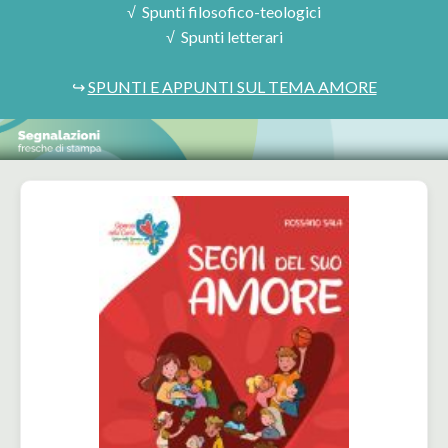
√ Spunti filosofico-teologici
√ Spunti letterari
↪
SPUNTI E APPUNTI SUL TEMA AMORE