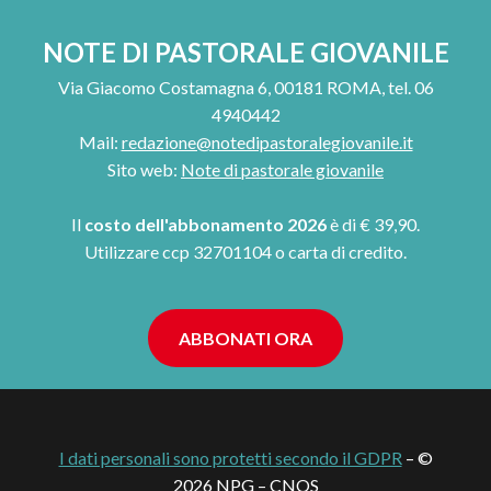
NOTE DI PASTORALE GIOVANILE
Via Giacomo Costamagna 6, 00181 ROMA, tel. 06
4940442
Mail:
redazione@notedipastoralegiovanile.it
Sito web:
Note di pastorale giovanile
Il
costo dell'abbonamento 2026
è di € 39,90.
Utilizzare ccp 32701104 o carta di credito.
ABBONATI ORA
I dati personali sono protetti secondo il GDPR
– ©
2026 NPG – CNOS