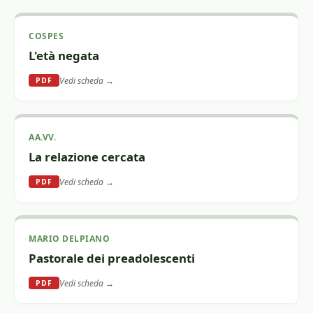
COSPES
L'età negata
Vedi scheda →
PDF
AA.VV.
La relazione cercata
Vedi scheda →
PDF
MARIO DELPIANO
Pastorale dei preadolescenti
Vedi scheda →
PDF