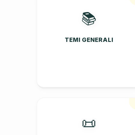
📚
TEMI GENERALI
📜