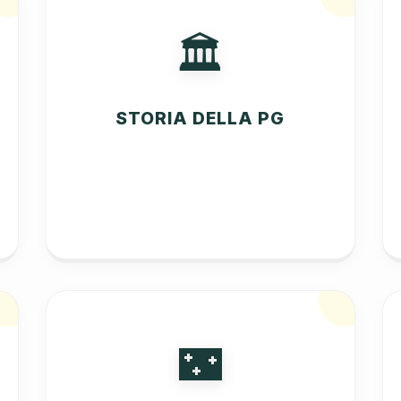
🏛️
STORIA DELLA PG
🌃