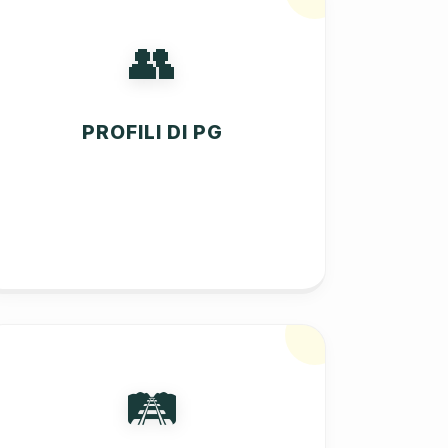
👥
PROFILI DI PG
🛤️