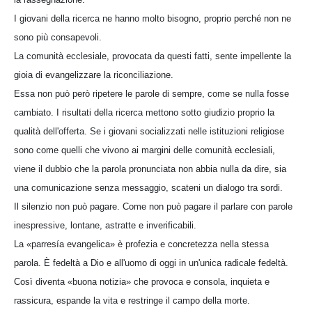
I giovani della ricerca ne hanno molto bisogno, proprio perché non ne
sono più consapevoli.
La comunità ecclesiale, provocata da questi fatti, sente impellente la
gioia di evangelizzare la riconciliazione.
Essa non può però ripetere le parole di sempre, come se nulla fosse
cambiato. I risultati della ricerca mettono sotto giudizio proprio la
qualità dell'offerta. Se i giovani socializzati nelle istituzioni religiose
sono come quelli che vivono ai margini delle comunità ecclesiali,
viene il dubbio che la parola pronunciata non abbia nulla da dire, sia
una comunicazione senza messaggio, scateni un dialogo tra sordi.
Il silenzio non può pagare. Come non può pagare il parlare con parole
inespressive, lontane, astratte e inverificabili.
La «parresía evangelica» è profezia e concretezza nella stessa
parola. È fedeltà a Dio e all'uomo di oggi in un'unica radicale fedeltà.
Così diventa «buona notizia» che provoca e consola, inquieta e
rassicura, espande la vita e restringe il campo della morte.