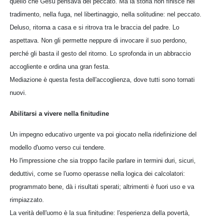
quello che Gesù pensava del peccato. Ma la storia non finisce nel
tradimento, nella fuga, nel libertinaggio, nella solitudine: nel peccato.
Deluso, ritorna a casa e si ritrova tra le braccia del padre. Lo
aspettava. Non gli permette neppure di invocare il suo perdono,
perché gli basta il gesto del ritorno. Lo sprofonda in un abbraccio
accogliente e ordina una gran festa.
Mediazione è questa festa dell'accoglienza, dove tutti sono tornati
nuovi.
Abilitarsi a vivere nella finitudine
Un impegno educativo urgente va poi giocato nella ridefinizione del
modello d'uomo verso cui tendere.
Ho l'impressione che sia troppo facile parlare in termini duri, sicuri,
deduttivi, come se l'uomo operasse nella logica dei calcolatori:
programmato bene, dà i risultati sperati; altrimenti è fuori uso e va
rimpiazzato.
La verità dell'uomo è la sua finitudine: l'esperienza della povertà,