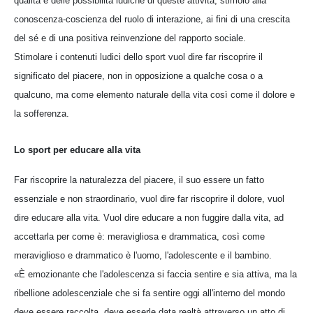
qualità e delle possibilità ludiche di queste attività, stimolo alla
conoscenza-coscienza del ruolo di interazione, ai fini di una crescita
del sé e di una positiva reinvenzione del rapporto sociale.
Stimolare i contenuti ludici dello sport vuol dire far riscoprire il
significato del piacere, non in opposizione a qualche cosa o a
qualcuno, ma come elemento naturale della vita così come il dolore e
la sofferenza.
Lo sport per educare alla vita
Far riscoprire la naturalezza del piacere, il suo essere un fatto
essenziale e non straordinario, vuol dire far riscoprire il dolore, vuol
dire educare alla vita. Vuol dire educare a non fuggire dalla vita, ad
accettarla per come è: meravigliosa e drammatica, così come
meraviglioso e drammatico è l'uomo, l'adolescente e il bambino.
«È emozionante che l'adolescenza si faccia sentire e sia attiva, ma la
ribellione adolescenziale che si fa sentire oggi all'interno del mondo
deve essere raccolta, deve esserle data realtà attraverso un atto di