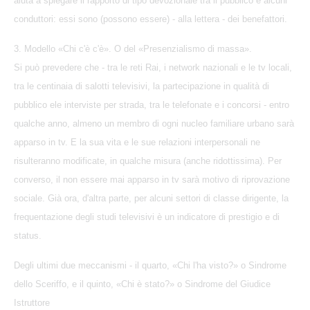
aiuta a spiegare il rapporto di tipo devozionale tra il pubblico e alcuni
conduttori: essi sono (possono essere) - alla lettera - dei benefattori.
3. Modello «Chi c'è c'è». O del «Presenzialismo di massa».
Si può prevedere che - tra le reti Rai, i network nazionali e le tv locali,
tra le centinaia di salotti televisivi, la partecipazione in qualità di
pubblico ele interviste per strada, tra le telefonate e i concorsi - entro
qualche anno, almeno un membro di ogni nucleo familiare urbano sarà
apparso in tv. E la sua vita e le sue relazioni interpersonali ne
risulteranno modificate, in qualche misura (anche ridottissima). Per
converso, il non essere mai apparso in tv sarà motivo di riprovazione
sociale. Già ora, d'altra parte, per alcuni settori di classe dirigente, la
frequentazione degli studi televisivi è un indicatore di prestigio e di
status.
Degli ultimi due meccanismi - il quarto, «Chi l'ha visto?» o Sindrome
dello Sceriffo, e il quinto, «Chi è stato?» o Sindrome del Giudice
Istruttore