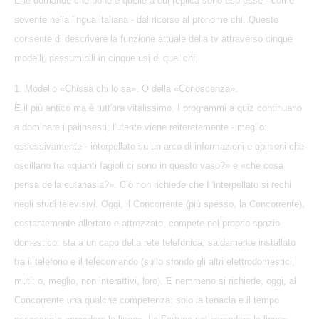
E le domande che pone e quelle a cui replica sono espresse - come
sovente nella lingua italiana - dal ricorso al pronome chi. Questo
consente di descrivere la funzione attuale della tv attraverso cinque
modelli, riassumibili in cinque usi di quel chi.
1. Modello «Chissà chi lo sa». O della «Conoscenza».
È il più antico ma è tutt'ora vitalissimo. I programmi a quiz continuano
a dominare i palinsesti; l'utente viene reiteratamente - meglio:
ossessivamente - interpellato su un arco di informazioni e opinioni che
oscillano tra «quanti fagioli ci sono in questo vaso?» e «che cosa
pensa della eutanasia?». Ciò non richiede che I 'interpellato si rechi
negli studi televisivi. Oggi, il Concorrente (più spesso, la Concorrente),
costantemente allertato e attrezzato, compete nel proprio spazio
domestico: sta a un capo della rete telefonica, saldamente installato
tra il telefono e il telecomando (sullo sfondo gli altri elettrodomestici,
muti: o, meglio, non interattivi, loro). E nemmeno si richiede, oggi, al
Concorrente una qualche competenza: solo la tenacia e il tempo