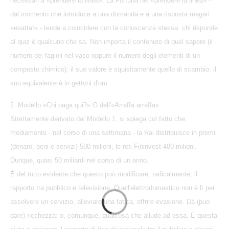
necessari a «prendere la linea». La Fortuna nel «prendere la linea» -
dal momento che introduce a una domanda e a una risposta magari
«esatta!» - tende a coincidere con la conoscenza stessa: chi risponde
al quiz è qualcuno che sa. Non importa il contenuto di quel sapere (il
numero dei fagioli nel vaso oppure il numero degli elementi di un
composto chimico): il suo valore è squisitamente quello di scambio; il
suo equivalente è in gettoni d'oro.
2. Modello «Chi paga qui?» O dell'«Arraffa arraffa».
Strettamente derivato dal Modello 1, si spiega col fatto che
mediamente - nel corso di una settimana - la Rai distribuisce in premi
(denaro, beni e servizi) 500 milioni, le reti Fininvest 400 milioni.
Dunque, quasi 50 miliardi nel corso di un anno.
È del tutto evidente che questo può modificare, radicalmente, il
rapporto tra pubblico e televisione. Quell'elettrodomestico non è lì per
assolvere un servizio, alleviare una fatica, offrire evasione. Dà (può
dare) ricchezza: o, comunque, qualcosa che allude ad essa. E questa