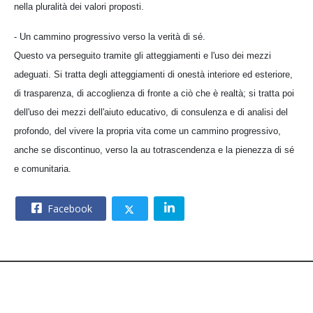
nella pluralità dei valori proposti.
- Un cammino progressivo verso la verità di sé.
Questo va perseguito tramite gli atteggiamenti e l'uso dei mezzi
adeguati. Si tratta degli atteggiamenti di onestà interiore ed esteriore,
di trasparenza, di accoglienza di fronte a ciò che è realtà; si tratta poi
dell'uso dei mezzi dell'aiuto educativo, di consulenza e di analisi del
profondo, del vivere la propria vita come un cammino progressivo,
anche se discontinuo, verso la au totrascendenza e la pienezza di sé
e comunitaria.
Facebook
© 2026 – CNOS Centro Nazionale Opere Salesiane – Via
Giacomo Costamagna 6 - 00181 Roma – C.F. 80215630585.