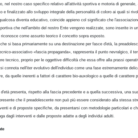
o, nel nostro caso specifico relativo all'attività sportiva e motoria di generale,
 e finalizzato allo sviluppo integrale della personalità di coloro ai quali si riv
ualcosa diventa educativo, coincide appieno col significato che l'associazi
à sportiva che nell'ambito del nostro Ente vengono realizzate, sono inserite in u
 riconosce come assunto teorico il concetto sopra esposto.
 che si basa primariamente su una destinazione per fasce d'età, la preadolesc
cnico-associativo «fascia propaganda», rappresenta il punto nevralgico, il terre
re tecnico, proprio per le oggettive difficoltà che essa offre alla prassi operati
 si connota nell'iter evolutivo dell'individuo come una fase estremamente delic
, da quelle inerenti a fattori di carattere bio-auxologico a quelle di carattere 
d'età presenta, rispetto alla fascia precedente e a quella successiva, una sua 
resente che il preadolescente non può più essere considerato alla stessa str
venti e di proposte specifiche, da presentarsi con metodologie particolari e ch
a dagli interventi e dalle proposte adatte a degli individui adulti.
ate