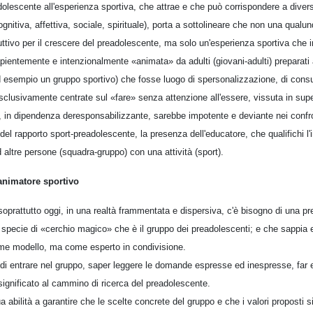
dolescente all'esperienza sportiva, che attrae e che può corrispondere a diver
ognitiva, affettiva, sociale, spirituale), porta a sottolineare che non una qual
ttivo per il crescere del preadolescente, ma solo un'esperienza sportiva che inca
pientemente e intenzionalmente «animata» da adulti (giovani-adulti) preparati a
d esempio un gruppo sportivo) che fosse luogo di spersonalizzazione, di con
lusivamente centrate sul «fare» senza attenzione all'essere, vissuta in superf
li, in dipendenza deresponsabilizzante, sarebbe impotente e deviante nei confr
o del rapporto sport-preadolescente, la presenza dell'educatore, che qualifichi l
altre persone (squadra-gruppo) con una attività (sport).
animatore sportivo
prattutto oggi, in una realtà frammentata e dispersiva, c'è bisogno di una p
a specie di «cerchio magico» che è il gruppo dei preadolescenti; e che sappia
me modello, ma come esperto in condivisione.
ello di entrare nel gruppo, saper leggere le domande espresse ed inespresse, f
significato al cammino di ricerca del preadolescente.
a abilità a garantire che le scelte concrete del gruppo e che i valori proposti