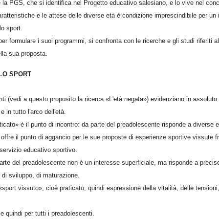
a PGS, che si identifica nel Progetto educativo salesiano, e lo vive nel conc
ratteristiche e le attese delle diverse età è condizione imprescindibile per un it
o sport.
r formulare i suoi programmi, si confronta con le ricerche e gli studi riferiti al
ella sua proposta.
LO SPORT
ti (vedi a questo proposito la ricerca «L'età negata») evidenziano in assoluto 
 e in tutto l'arco dell'età.
aticato» è il punto di incontro: da parte del preadolescente risponde a diverse 
offre il punto di aggancio per le sue proposte di esperienze sportive vissute 
l servizio educativo sportivo.
 parte del preadolescente non è un interesse superficiale, ma risponde a preci
 di sviluppo, di maturazione.
port vissuto», cioè praticato, quindi espressione della vitalità, delle tensioni
 quindi per tutti i preadolescenti.