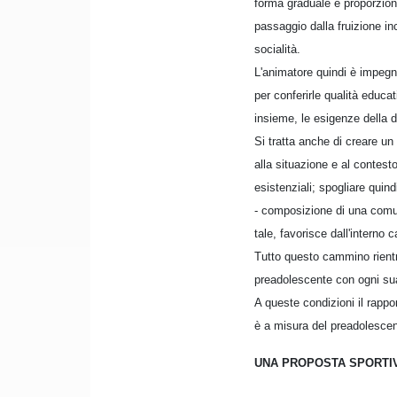
forma graduale e proporziona
passaggio dalla fruizione inc
socialità.
L'animatore quindi è impegnat
per conferirle qualità educati
insieme, le esigenze della d
Si tratta anche di creare un
alla situazione e al contesto
esistenziali; spogliare quin
- composizione di una comuni
tale, favorisce dall'interno 
Tutto questo cammino rientr
preadolescente con ogni su
A queste condizioni il rappo
è a misura del preadolescen
UNA PROPOSTA SPORTI