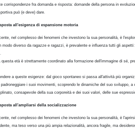
te corrispondenze fra domanda e risposta: domande della persona in evoluzio
sportiva può (e deve) dare.
isposta all'esigenza di espansione motoria
cente, nel complesso dei fenomeni che investono la sua personalità, è l'esplos
in modo diverso da ragazze e ragazzi, è prevalente e influenza tutti gli aspetti
.
a questa età è strettamente coordinato alla formazione dell'immagine di sé, pre
ondere a queste esigenze: dal gioco spontaneo si passa all'attività più organi
 padroneggiare i suoi movimenti, scoprendo le dinamiche del suo sviluppo, a 
linato, consapevole della sua corporeità e dei suoi valori, delle sue espression
sposta all'ampliarsi della socializzazione
cente, nel complesso dei fenomeni che investono la sua personalità, è l'aprirs
ndente, ma teso verso una più ampia relazionalità, ancora fragile, ma desidero