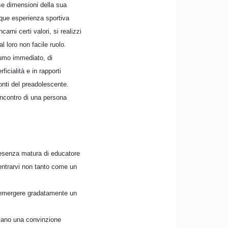
se dimensioni della sua
unque esperienza sportiva
rni certi valori, si realizzi
l loro non facile ruolo.
sumo immediato, di
icialità e in rapporti
onti del preadolescente.
'incontro di una persona
resenza matura di educatore
 entrarvi non tanto come un
ar emergere gradatamente un
 siano una convinzione