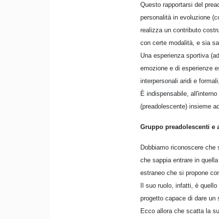
Questo rapportarsi del prea
personalità in evoluzione (c
realizza un contributo costru
con certe modalità, e sia sa
Una esperienza sportiva (a
emozione e di esperienze esc
interpersonali aridi e forma
È indispensabile, all'intern
(preadolescente) insieme ad 
Gruppo preadolescenti e 
Dobbiamo riconoscere che so
che sappia entrare in quell
estraneo che si propone co
Il suo ruolo, infatti, è qu
progetto capace di dare un 
Ecco allora che scatta la su