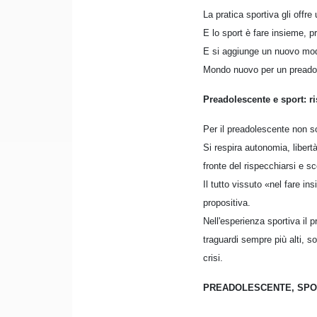
La pratica sportiva gli offre
E lo sport è fare insieme, p
E si aggiunge un nuovo modo 
Mondo nuovo per un preadoles
Preadolescente e sport: ri
Per il preadolescente non so
Si respira autonomia, libert
fronte del rispecchiarsi e s
Il tutto vissuto «nel fare in
propositiva.
Nell'esperienza sportiva il
traguardi sempre più alti, s
crisi.
PREADOLESCENTE, SPO