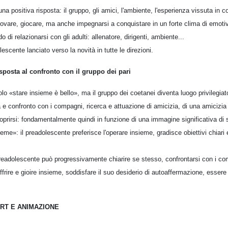
 una positiva risposta: il gruppo, gli amici, l'ambiente, l'esperienza vissuta in 
rovare, giocare, ma anche impegnarsi a conquistare in un forte clima di emotiv
di relazionarsi con gli adulti: allenatore, dirigenti, ambiente...
cente lanciato verso la novità in tutte le direzioni.
sposta al confronto con il gruppo dei pari
lo «stare insieme è bello», ma il gruppo dei coetanei diventa luogo privilegia
à e confronto con i compagni, ricerca e attuazione di amicizia, di una amicizi
coprirsi: fondamentalmente quindi in funzione di una immagine significativa di
sieme»: il preadolescente preferisce l'operare insieme, gradisce obiettivi chiar
 preadolescente può progressivamente chiarire se stesso, confrontarsi con i c
offrire e gioire insieme, soddisfare il suo desiderio di autoaffermazione, esse
RT E ANIMAZIONE