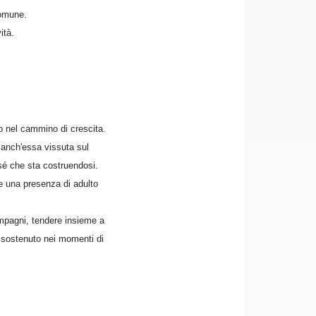
comune.
ità.
to nel cammino di crescita.
a anch'essa vissuta sul
 sé che sta costruendosi.
i e una presenza di adulto
ompagni, tendere insieme a
re sostenuto nei momenti di