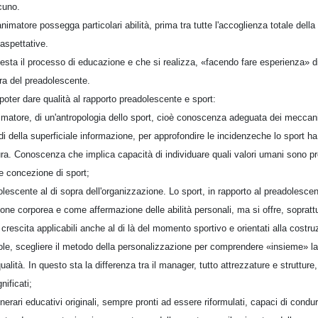
cuno.
nimatore possegga particolari abilità, prima tra tutte l'accoglienza totale della
 aspettative.
nesta il processo di educazione e che si realizza, «facendo fare esperienza» d
ra del preadolescente.
oter dare qualità al rapporto preadolescente e sport:
imatore, di un'antropologia dello sport, cioè conoscenza adeguata dei meccanism
 della superficiale informazione, per approfondire le incidenzeche lo sport ha 
ura. Conoscenza che implica capacità di individuare quali valori umani sono pr
re concezione di sport;
olescente al di sopra dell'organizzazione. Lo sport, in rapporto al preadolesce
one corporea e come affermazione delle abilità personali, ma si offre, sopratt
 crescita applicabili anche al di là del momento sportivo e orientati alla costru
role, scegliere il metodo della personalizzazione per comprendere «insieme» la
qualità. In questo sta la differenza tra il manager, tutto attrezzature e strutture,
nificati;
tinerari educativi originali, sempre pronti ad essere riformulati, capaci di condu