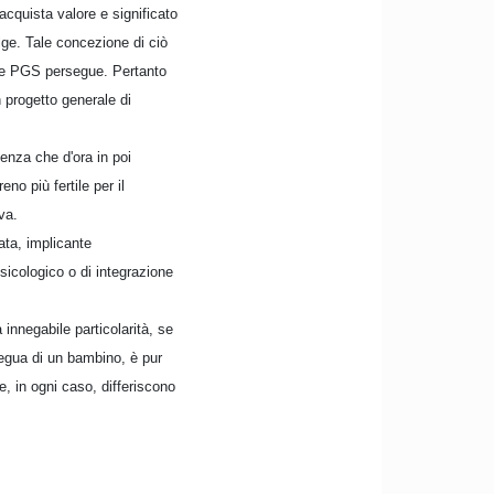
 acquista valore e significato
olge. Tale concezione di ciò
one PGS persegue. Pertanto
n progetto generale di
enza che d'ora in poi
no più fertile per il
va.
ata, implicante
psicologico o di integrazione
innegabile particolarità, se
egua di un bambino, è pur
e, in ogni caso, differiscono