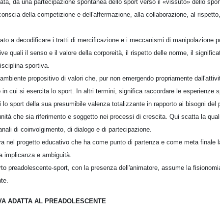
ta, da una partecipazione spontanea dello sport verso il «vissuto» dello sport;
onscia della competizione e dell'affermazione, alla collaborazione, al rispetto,
o a decodificare i tratti di mercificazione e i meccanismi di manipolazione poss
ve quali il senso e il valore della corporeità, il rispetto delle norme, il signific
isciplina sportiva.
 ambiente propositivo di valori che, pur non emergendo propriamente dall'attiv
 in cui si esercita lo sport. In altri termini, significa raccordare le esperienze
di lo sport della sua presumibile valenza totalizzante in rapporto ai bisogni del
tà che sia riferimento e soggetto nei processi di crescita. Qui scatta la qua
canali di coinvolgimento, di dialogo e di partecipazione.
a nel progetto educativo che ha come punto di partenza e come meta finale l
a implicanza e ambiguità.
rto preadolescente-sport, con la presenza dell'animatore, assume la fisionomia
te.
VA ADATTA AL PREADOLESCENTE