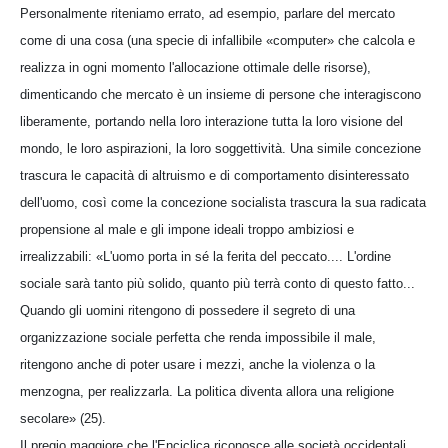
Personalmente riteniamo errato, ad esempio, parlare del mercato
come di una cosa (una specie di infallibile «computer» che calcola e
realizza in ogni momento l'allocazione ottimale delle risorse),
dimenticando che mercato è un insieme di persone che interagiscono
liberamente, portando nella loro interazione tutta la loro visione del
mondo, le loro aspirazioni, la loro soggettività. Una simile concezione
trascura le capacità di altruismo e di comportamento disinteressato
dell'uomo, così come la concezione socialista trascura la sua radicata
propensione al male e gli impone ideali troppo ambiziosi e
irrealizzabili: «L'uomo porta in sé la ferita del peccato.... L'ordine
sociale sarà tanto più solido, quanto più terrà conto di questo fatto...
Quando gli uomini ritengono di possedere il segreto di una
organizzazione sociale perfetta che renda impossibile il male,
ritengono anche di poter usare i mezzi, anche la violenza o la
menzogna, per realizzarla. La politica diventa allora una religione
secolare» (25).
Il pregio maggiore che l'Enciclica riconosce alle società occidentali