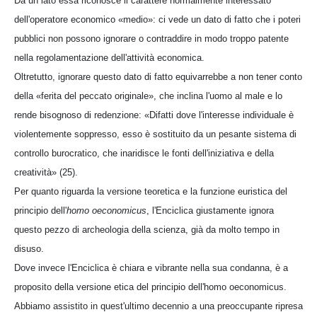
Da un lato essa riconosce il carattere normalmente interessato
dell'operatore economico «medio»: ci vede un dato di fatto che i poteri
pubblici non possono ignorare o contraddire in modo troppo patente
nella regolamentazione dell'attività economica.
Oltretutto, ignorare questo dato di fatto equivarrebbe a non tener conto
della «ferita del peccato originale», che inclina l'uomo al male e lo
rende bisognoso di redenzione: «Difatti dove l'interesse individuale è
violentemente soppresso, esso è sostituito da un pesante sistema di
controllo burocratico, che inaridisce le fonti dell'iniziativa e della
creatività» (25).
Per quanto riguarda la versione teoretica e la funzione euristica del
principio dell'
homo oeconomicus
, l'Enciclica giustamente ignora
questo pezzo di archeologia della scienza, già da molto tempo in
disuso.
Dove invece l'Enciclica è chiara e vibrante nella sua condanna, è a
proposito della versione etica del principio dell'homo oeconomicus.
Abbiamo assistito in quest'ultimo decennio a una preoccupante ripresa