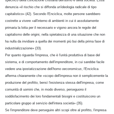
specifico della concezione cristiana dell'uomo e della società. Essa
denuncia «il rischio che si diffonda un'ideologia radicale di tipo
capitalistico» (42). Secondo l'Enciclica, molte persone sarebbero
costrette a vivere «all'interno di ambienti in cui è assolutamente
primaria la lotta per il necessario e vigono ancora le regole del
capitalismo delle origini, nella spietatezza di una situazione che non
ha nulla da invidiare a quella dei momenti più bui della prima fase di
industrializzazione» (33).
Per quanto riguarda l'impresa, che è l'unità produttiva di base del
sistema, e di comportamento dell'imprenditore, in cui sarebbe facile
vedere una ipostatizzazione dell'
homo oeconomicus
, l'Enciclica
afferma chiaramente che «scopo dell'impresa non è semplicemente la
produzione del profitto, bensì l'esistenza stessa dell'impresa, come
comunità di uomini che, in modo diverso, perseguono il
soddisfacimento dei loro fondamentali bisogni e costituiscono un
particolare gruppo al servizio dell'intera società» (35).
Se l'imprenditore deve perseguire altri scopi oltre al profitto, l'impresa