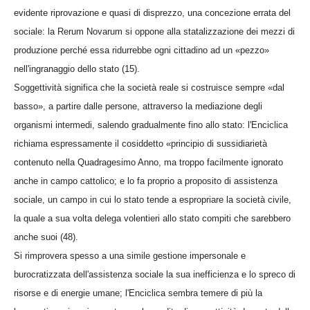
evidente riprovazione e quasi di disprezzo, una concezione errata del
sociale: la Rerum Novarum si oppone alla statalizzazione dei mezzi di
produzione perché essa ridurrebbe ogni cittadino ad un «pezzo»
nell'ingranaggio dello stato (15).
Soggettività significa che la società reale si costruisce sempre «dal
basso», a partire dalle persone, attraverso la mediazione degli
organismi intermedi, salendo gradualmente fino allo stato: l'Enciclica
richiama espressamente il cosiddetto «principio di sussidiarietà
contenuto nella Quadragesimo Anno, ma troppo facilmente ignorato
anche in campo cattolico; e lo fa proprio a proposito di assistenza
sociale, un campo in cui lo stato tende a espropriare la società civile,
la quale a sua volta delega volentieri allo stato compiti che sarebbero
anche suoi (48).
Si rimprovera spesso a una simile gestione impersonale e
burocratizzata dell'assistenza sociale la sua inefficienza e lo spreco di
risorse e di energie umane; l'Enciclica sembra temere di più la