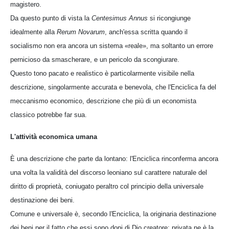
magistero.
Da questo punto di vista la
Centesimus Annus
si ricongiunge
idealmente alla
Rerum Novarum
, anch'essa scritta quando il
socialismo non era ancora un sistema «reale», ma soltanto un errore
pernicioso da smascherare, e un pericolo da scongiurare.
Questo tono pacato e realistico è particolarmente visibile nella
descrizione, singolarmente accurata e benevola, che l'Enciclica fa del
meccanismo economico, descrizione che più di un economista
classico potrebbe far sua.
L'attività economica umana
È una descrizione che parte da lontano: l'Enciclica rinconferma ancora
una volta la validità del discorso leoniano sul carattere naturale del
diritto di proprietà, coniugato peraltro col principio della universale
destinazione dei beni.
Comune e universale è, secondo l'Enciclica, la originaria destinazione
dei beni per il fatto che essi sono doni di Dio creatore; privata ne è la