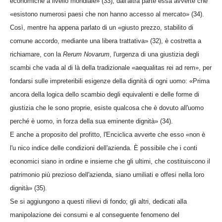
economiche a livello mondiale» (33), dall'altra parte essa avverte che
«esistono numerosi paesi che non hanno accesso al mercato» (34).
Così, mentre ha appena parlato di un «giusto prezzo, stabilito di
comune accordo, mediante una libera trattativa» (32), è costretta a
richiamare, con la
Rerum Novarum
, l'urgenza di una giustizia degli
scambi che vada al di là della tradizionale «aequalitas rei ad rem», per
fondarsi sulle impreteribili esigenze della dignità di ogni uomo: «Prima
ancora della logica dello scambio degli equivalenti e delle forme di
giustizia che le sono proprie, esiste qualcosa che è dovuto all'uomo
perché è uomo, in forza della sua eminente dignità» (34).
E anche a proposito del profitto, l'Enciclica avverte che esso «non è
l'u nico indice delle condizioni dell'azienda. È possibile che i conti
economici siano in ordine e insieme che gli ultimi, che costituiscono il
patrimonio più prezioso dell'azienda, siano umiliati e offesi nella loro
dignità» (35).
Se si aggiungono a questi rilievi di fondo; gli altri, dedicati alla
manipolazione dei consumi e al conseguente fenomeno del