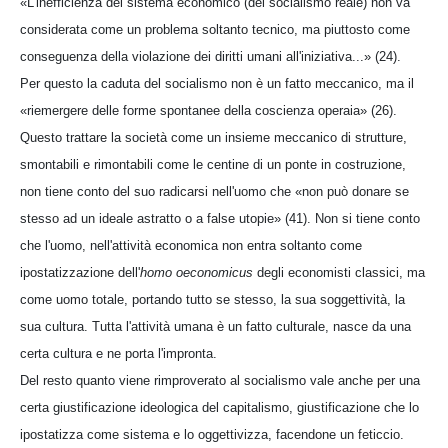
«L'inefficienza del sistema economico (del socialismo reale) non va
considerata come un problema soltanto tecnico, ma piuttosto come
conseguenza della violazione dei diritti umani all'iniziativa...» (24).
Per questo la caduta del socialismo non è un fatto meccanico, ma il
«riemergere delle forme spontanee della coscienza operaia» (26).
Questo trattare la società come un insieme meccanico di strutture,
smontabili e rimontabili come le centine di un ponte in costruzione,
non tiene conto del suo radicarsi nell'uomo che «non può donare se
stesso ad un ideale astratto o a false utopie» (41). Non si tiene conto
che l'uomo, nell'attività economica non entra soltanto come
ipostatizzazione dell'
homo oeconomicus
degli economisti classici, ma
come uomo totale, portando tutto se stesso, la sua soggettività, la
sua cultura. Tutta l'attività umana è un fatto culturale, nasce da una
certa cultura e ne porta l'impronta.
Del resto quanto viene rimproverato al socialismo vale anche per una
certa giustificazione ideologica del capitalismo, giustificazione che lo
ipostatizza come sistema e lo oggettivizza, facendone un feticcio.