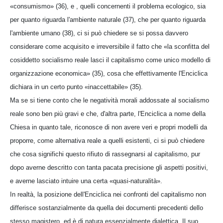
«consumismo» (36), e , quelli concernenti il problema ecologico, sia
per quanto riguarda l'ambiente naturale (37), che per quanto riguarda
l'ambiente umano (38), ci si può chiedere se si possa davvero
considerare come acquisito e irreversibile il fatto che «la sconfitta del
cosiddetto socialismo reale lasci il capitalismo come unico modello di
organizzazione economica» (35), cosa che effettivamente l'Enciclica
dichiara in un certo punto «inaccettabile» (35).
Ma se si tiene conto che le negatività morali addossate al socialismo
reale sono ben più gravi e che, d'altra parte, l'Enciclica a nome della
Chiesa in quanto tale, riconosce di non avere veri e propri modelli da
proporre, come alternativa reale a quelli esistenti, ci si può chiedere
che cosa significhi questo rifiuto di rassegnarsi al capitalismo, pur
dopo averne descritto con tanta pacata precisione gli aspetti positivi,
e averne lasciato intuire una certa «quasi-naturalità».
In realtà, la posizione dell'Enciclica nei confronti del capitalismo non
differisce sostanzialmente da quella dei documenti precedenti dello
stesso magistero, ed è di natura essenzialmente dialettica. Il suo