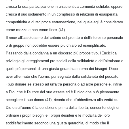
cresca la sua partecipazione in un'autentica comunità solidale, oppure
cresca il suo isolamento in un complesso di relazioni di esasperata
competitività e di reciproca estraneazione, nel quale egli è considerato
come mezzo e non come fine» (41).
Il «no» all'assolutismo del criterio del profitto e dell'interesse personale
o di gruppo non potrebbe essere più chiaro ed esemplificato.
Passando dalla condanna a un discorso più propositivo, l'Enciclica
privilegia gli atteggiamenti pro-sociali della solidarietà e dell'altruismo e
quelli più personali di una giusta gerarchia interna dei bisogni. Dopo
aver affermato che l'uomo, pur segnato dalla solidarietà del peccato,
«può donare se stesso ad un'altra persona o ad altre persone e, infine
a Dio, che è l'autore del suo essere ed è l'unico che può pienamente
accogliere il suo dono» (41), ricorda che «l'obbedienza alla verità su
Dio e sull'uomo è la condizione prima della libertà, consentendogli di
ordinare i propri bisogni e i propri desideri e le modalità del loro
soddisfacimento secondo una giusta gerarchia, di modo che il