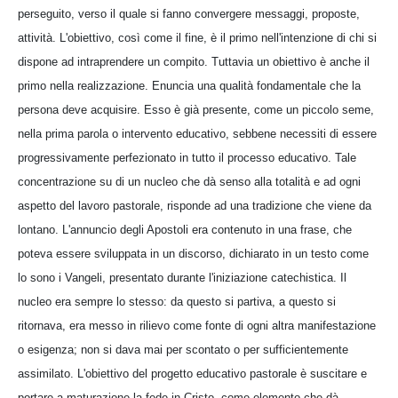
perseguito, verso il quale si fanno convergere messaggi, proposte,
attività. L'obiettivo, così come il fine, è il primo nell'intenzione di chi si
dispone ad intraprendere un compito. Tuttavia un obiettivo è anche il
primo nella realizzazione. Enuncia una qualità fondamentale che la
persona deve acquisire. Esso è già presente, come un piccolo seme,
nella prima parola o intervento educativo, sebbene necessiti di essere
progressivamente perfezionato in tutto il processo educativo. Tale
concentrazione su di un nucleo che dà senso alla totalità e ad ogni
aspetto del lavoro pastorale, risponde ad una tradizione che viene da
lontano. L'annuncio degli Apostoli era contenuto in una frase, che
poteva essere sviluppata in un discorso, dichiarato in un testo come
lo sono i Vangeli, presentato durante l'iniziazione catechistica. Il
nucleo era sempre lo stesso: da questo si partiva, a questo si
ritornava, era messo in rilievo come fonte di ogni altra manifestazione
o esigenza; non si dava mai per scontato o per sufficientemente
assimilato. L'obiettivo del progetto educativo pastorale è suscitare e
portare a maturazione la fede in Cristo, come elemento che dà