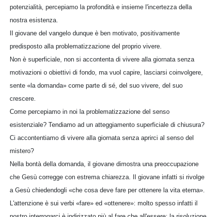
potenzialità, percepiamo la profondità e insieme l'incertezza della
nostra esistenza.
Il giovane del vangelo dunque è ben motivato, positivamente
predisposto alla problematizzazione del proprio vivere.
Non è superficiale, non si accontenta di vivere alla giornata senza
motivazioni o obiettivi di fondo, ma vuol capire, lasciarsi coinvolgere,
sente «la domanda» come parte di sé, del suo vivere, del suo
crescere.
Come percepiamo in noi la problematizzazione del senso
esistenziale? Tendiamo ad un atteggiamento superficiale di chiusura?
Ci accontentiamo di vivere alla giornata senza aprirci al senso del
mistero?
Nella bontà della domanda, il giovane dimostra una preoccupazione
che Gesù corregge con estrema chiarezza. Il giovane infatti si rivolge
a Gesù chiedendogli «che cosa deve fare per ottenere la vita eterna».
L'attenzione è sui verbi «fare» ed «ottenere»: molto spesso infatti il
nostro interrogarci è indirizzato più al fare che all'essere; la risoluzione