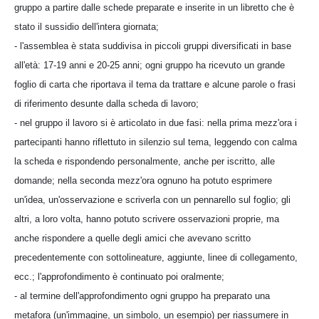
gruppo a partire dalle schede preparate e inserite in un libretto che è
stato il sussidio dell'intera giornata;
- l'assemblea è stata suddivisa in piccoli gruppi diversificati in base
all'età: 17-19 anni e 20-25 anni; ogni gruppo ha ricevuto un grande
foglio di carta che riportava il tema da trattare e alcune parole o frasi
di riferimento desunte dalla scheda di lavoro;
- nel gruppo il lavoro si è articolato in due fasi: nella prima mezz'ora i
partecipanti hanno riflettuto in silenzio sul tema, leggendo con calma
la scheda e rispondendo personalmente, anche per iscritto, alle
domande; nella seconda mezz'ora ognuno ha potuto esprimere
un'idea, un'osservazione e scriverla con un pennarello sul foglio; gli
altri, a loro volta, hanno potuto scrivere osservazioni proprie, ma
anche rispondere a quelle degli amici che avevano scritto
precedentemente con sottolineature, aggiunte, linee di collegamento,
ecc.; l'approfondimento è continuato poi oralmente;
- al termine dell'approfondimento ogni gruppo ha preparato una
metafora (un'immagine, un simbolo, un esempio) per riassumere in