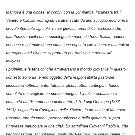
Mantova è una diocesi ai confini con la Lombardia, incuneata tra il
Veneto e l'Emilia Romagna, caratterizzata da uno sviluppo economico
prevalentemente agricolo. I suoi giovani, eredi della ricchezza che
caratterizza quella che i sociologi chiamano «la terza Italia», godono
nel bene e nel male di una situazione esposta alle influenze culturali di
tre regioni così diverse, soprattutto per tradizioni e sensibilità
religiose.
I problemi e le tensioni che attraversano il mondo giovanile in questo
contesto sono da tempo oggetto della responsabilità pastorale
diocesana. Ultimamente, tuttavia, alcuni fattori contingenti hanno
stimolato e risvegliato un nuovo impegno. La felice occasione è
costituita dal IV centenario della morte di S. Luigi Gonzaga (1568-
1591), originario di Castiglione delle Stiviere, in provincia di Mantova.
L'evento, che riguarda il patrono universale della gioventù, supera
l'interesse particolare di una città. Lo sottolinea Giovanni Paolo II, che
per l'occasione, accogliendo l'invito del Vescovo, ha voluto venire in