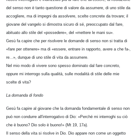
del senso non è tanto questione di valore da assumere, di uno stile da
accogliere, ma di impegni da assolvere, scelte concrete da trovare; il
giovane del vangelo si dimostra sicuro di sé, preoccupato dal fare,
abituato allo stile del «possedere», del «mettere le mani su».
Gesù fa capire che per risolvere le domande di senso non si tratta di
«fare per ottenere» ma di «essere, entrare in rapporto, avere a che fa-,
re...», dunque di uno stile di vita da assumere.
Nel mio modo di vivere sono spesso dominato dal fare concreto,
oppure mi interrogo sulla qualità, sulle modalità di stile delle mie
scelte di vita?
La domanda di fondo
Gesù fa capire al giovane che la domanda fondamentale di senso non
può non condurre all'interrogativo di Dio: «Perché mi interroghi su ciò
che è buono? Dio solo è buono!» (Mt 19, 17a).
Il senso della vita si risolve in Dio. Dio appare non come un oggetto