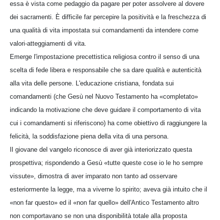
essa è vista come pedaggio da pagare per poter assolvere al dovere
dei sacramenti. È difficile far percepire la positività e la freschezza di
una qualità di vita impostata sui comandamenti da intendere come
valori-atteggiamenti di vita.
Emerge l'impostazione precettistica religiosa contro il senso di una
scelta di fede libera e responsabile che sa dare qualità e autenticità
alla vita delle persone. L'educazione cristiana, fondata sui
comandamenti (che Gesù nel Nuovo Testamento ha «completato»
indicando la motivazione che deve guidare il comportamento di vita
cui i comandamenti si riferiscono) ha come obiettivo di raggiungere la
felicità, la soddisfazione piena della vita di una persona.
Il giovane del vangelo riconosce di aver già interiorizzato questa
prospettiva; rispondendo a Gesù «tutte queste cose io le ho sempre
vissute», dimostra di aver imparato non tanto ad osservare
esteriormente la legge, ma a viverne lo spirito; aveva già intuito che il
«non far questo» ed il «non far quello» dell'Antico Testamento altro
non comportavano se non una disponibilità totale alla proposta