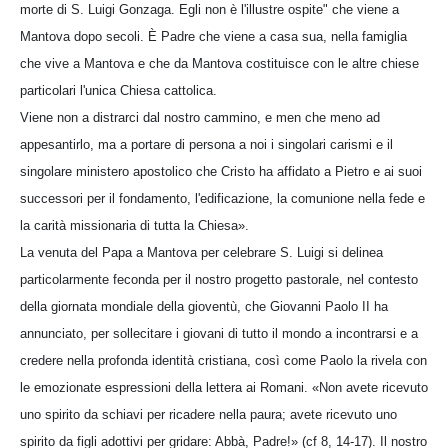
morte di S. Luigi Gonzaga. Egli non è l'illustre ospite" che viene a
Mantova dopo secoli. È Padre che viene a casa sua, nella famiglia
che vive a Mantova e che da Mantova costituisce con le altre chiese
particolari l'unica Chiesa cattolica.
Viene non a distrarci dal nostro cammino, e men che meno ad
appesantirlo, ma a portare di persona a noi i singolari carismi e il
singolare ministero apostolico che Cristo ha affidato a Pietro e ai suoi
successori per il fondamento, l'edificazione, la comunione nella fede e
la carità missionaria di tutta la Chiesa».
La venuta del Papa a Mantova per celebrare S. Luigi si delinea
particolarmente feconda per il nostro progetto pastorale, nel contesto
della giornata mondiale della gioventù, che Giovanni Paolo II ha
annunciato, per sollecitare i giovani di tutto il mondo a incontrarsi e a
credere nella profonda identità cristiana, così come Paolo la rivela con
le emozionate espressioni della lettera ai Romani. «Non avete ricevuto
uno spirito da schiavi per ricadere nella paura; avete ricevuto uno
spirito da figli adottivi per gridare: Abbà, Padre!» (cf 8, 14-17). Il nostro