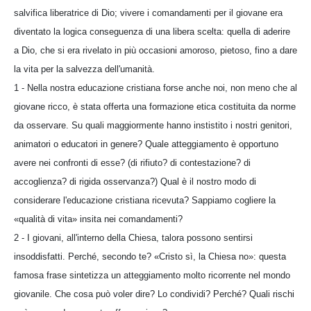
salvifica liberatrice di Dio; vivere i comandamenti per il giovane era
diventato la logica conseguenza di una libera scelta: quella di aderire
a Dio, che si era rivelato in più occasioni amoroso, pietoso, fino a dare
la vita per la salvezza dell'umanità.
1 - Nella nostra educazione cristiana forse anche noi, non meno che al
giovane ricco, è stata offerta una formazione etica costituita da norme
da osservare. Su quali maggiormente hanno instistito i nostri genitori,
animatori o educatori in genere? Quale atteggiamento è opportuno
avere nei confronti di esse? (di rifiuto? di contestazione? di
accoglienza? di rigida osservanza?) Qual è il nostro modo di
considerare l'educazione cristiana ricevuta? Sappiamo cogliere la
«qualità di vita» insita nei comandamenti?
2 - I giovani, all'interno della Chiesa, talora possono sentirsi
insoddisfatti. Perché, secondo te? «Cristo sì, la Chiesa no»: questa
famosa frase sintetizza un atteggiamento molto ricorrente nel mondo
giovanile. Che cosa può voler dire? Lo condividi? Perché? Quali rischi