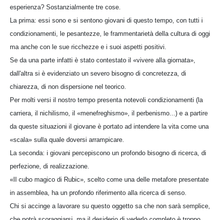
esperienza? Sostanzialmente tre cose.
La prima: essi sono e si sentono giovani di questo tempo, con tutti i
condizionamenti, le pesantezze, le frammentarietà della cultura di oggi
ma anche con le sue ricchezze e i suoi aspetti positivi.
Se da una parte infatti è stato contestato il «vivere alla giornata»,
dall'altra si è evidenziato un severo bisogno di concretezza, di
chiarezza, di non dispersione nel teorico.
Per molti versi il nostro tempo presenta notevoli condizionamenti (la
carriera, il nichilismo, il «menefreghismo», il perbenismo...) e a partire
da queste situazioni il giovane è portato ad intendere la vita come una
«scala» sulla quale doversi arrampicare.
La seconda: i giovani percepiscono un profondo bisogno di ricerca, di
perfezione, di realizzazione.
«Il cubo magico di Rubic», scelto come una delle metafore presentate
in assemblea, ha un profondo riferimento alla ricerca di senso.
Chi si accinge a lavorare su questo oggetto sa che non sarà semplice,
che potrà scoraggiarsi, ma il desiderio di vederlo completo è troppo