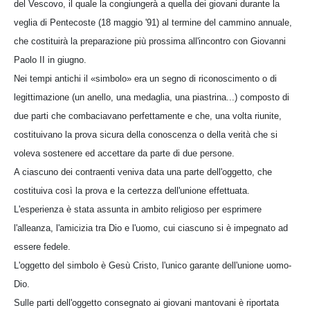
del Vescovo, il quale la congiungerà a quella dei giovani durante la
veglia di Pentecoste (18 maggio '91) al termine del cammino annuale,
che costituirà la preparazione più prossima all'incontro con Giovanni
Paolo II in giugno.
Nei tempi antichi il «simbolo» era un segno di riconoscimento o di
legittimazione (un anello, una medaglia, una piastrina...) composto di
due parti che combaciavano perfettamente e che, una volta riunite,
costituivano la prova sicura della conoscenza o della verità che si
voleva sostenere ed accettare da parte di due persone.
A ciascuno dei contraenti veniva data una parte dell'oggetto, che
costituiva così la prova e la certezza dell'unione effettuata.
L'esperienza è stata assunta in ambito religioso per esprimere
l'alleanza, l'amicizia tra Dio e l'uomo, cui ciascuno si è impegnato ad
essere fedele.
L'oggetto del simbolo è Gesù Cristo, l'unico garante dell'unione uomo-
Dio.
Sulle parti dell'oggetto consegnato ai giovani mantovani è riportata