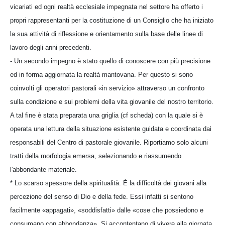
vicariati ed ogni realtà ecclesiale impegnata nel settore ha offerto i
propri rappresentanti per la costituzione di un Consiglio che ha iniziato
la sua attività di riflessione e orientamento sulla base delle linee di
lavoro degli anni precedenti.
- Un secondo impegno è stato quello di conoscere con più precisione
ed in forma aggiornata la realtà mantovana. Per questo si sono
coinvolti gli operatori pastorali «in servizio» attraverso un confronto
sulla condizione e sui problemi della vita giovanile del nostro territorio.
A tal fine è stata preparata una griglia (cf scheda) con la quale si è
operata una lettura della situazione esistente guidata e coordinata dai
responsabili del Centro di pastorale giovanile. Riportiamo solo alcuni
tratti della morfologia emersa, selezionando e riassumendo
l'abbondante materiale.
* Lo scarso spessore della spiritualità. È la difficoltà dei giovani alla
percezione del senso di Dio e della fede. Essi infatti si sentono
facilmente «appagati», «soddisfatti» dalle «cose che possiedono e
consumano con abbondanza». Si accontentano di vivere alla giornata