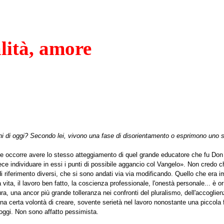
lità, amore
ni di oggi? Secondo lei, vivono una fase di disorientamento o esprimono uno st
he occorre avere lo stesso atteggiamento di quel grande educatore che fu Don
ece individuare in essi i punti di possibile aggancio col Vangelo». Non credo che
 riferimento diversi, che si sono andati via via modificando. Quello che era i
la vita, il lavoro ben fatto, la coscienza professionale, l'onestà personale... è
ura, una ancor più grande tolleranza nei confronti del pluralismo, dell'accoglienz
 una certa volontà di creare, sovente serietà nel lavoro nonostante una piccola f
i oggi. Non sono affatto pessimista.