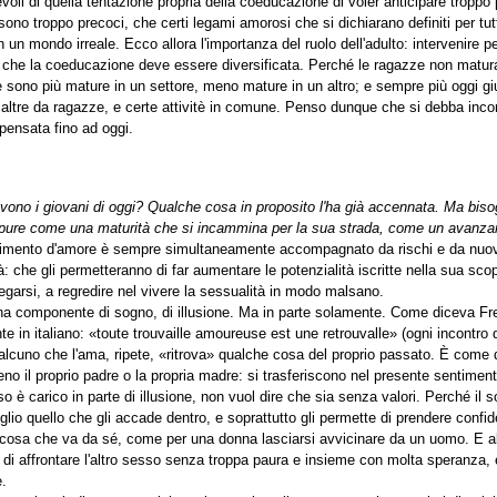
oli di quella tentazione propria della coeducazione di voler anticipare troppo 
ono troppo precoci, che certi legami amorosi che si dichiarano definiti per tut
n un mondo irreale. Ecco allora l'importanza del ruolo dell'adulto: intervenire per
che la coeducazione deve essere diversificata. Perché le ragazze non maturano
ze sono più mature in un settore, meno mature in un altro; e sempre più oggi giu
altre da ragazze, e certe attivitè in comune. Penso dunque che si debba inc
ensata fino ad oggi.
ono i giovani di oggi? Qualche cosa in proposito l'ha già accennata. Ma bis
ppure come una maturità che si incammina per la sua strada, come un avanzare
ntimento d'amore è sempre simultaneamente accompagnato da rischi e da nuove
: che gli permetteranno di far aumentare le potenzialità iscritte nella sua scop
iegarsi, a regredire nel vivere la sessualità in modo malsano.
 una componente di sogno, di illusione. Ma in parte solamente. Come diceva F
te in italiano: «toute trouvaille amoureuse est une retrouvalle» (ogni incontro 
lcuno che l'ama, ripete, «ritrova» qualche cosa del proprio passato. È come d
no il proprio padre o la propria madre: si trasferiscono nel presente sentimenti
 carico in parte di illusione, non vuol dire che sia senza valori. Perché il so
io quello che gli accade dentro, e soprattutto gli permette di prendere confide
cosa che va da sé, come per una donna lasciarsi avvicinare da un uomo. E al
i affrontare l'altro sesso senza troppa paura e insieme con molta speranza, 
e.