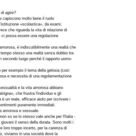
 di agire?
he capiscono molto bene il ruolo
un'istituzione «scolastica», da esami;
ece che riguarda la vita di relazione di
e ci possa essere una regolazione
e amorosa, è indiscutibilmente una realtà che
 al tempo stesso una realtà senza dubbio tra
 in secondo luogo perché il rapporto uomo-
 per esempio il tema della gelosia (così
colosa e necessita di una regolamentazione
sessualità e la vita amorosa abbiano
igna», che frustra l'individuo e gli
 un reale, efficace aiuto per iscrivere i
i sentimenti puramente immediati.
vita amorosa e sessuale.
non so se lo stesso vale anche per l'Italia -
giovani il senso della durata. Sono molti i
 loro troppo incerto, per la carenza di
o, viviamo in una società dove la