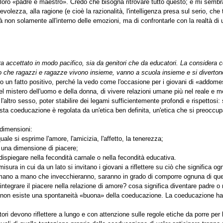
 loro «padre e maestro». Credo che bisogna ritrovare tutto questo; e mi sembr
evolezza, alla ragione (e cioè la razionalità, l'intelligenza presa sul serio, che 
ità non solamente all'interno delle emozioni, ma di confrontarle con la realtà di 
a accettato in modo pacifico, sia da genitori che da educatori. La considera
atto che ragazzi e ragazze vivono insieme, vanno a scuola insieme e si diverto
un fatto positivo, perché la vedo come l'occasione per i giovani di «addomesti
del mistero dell'uomo e della donna, di vivere relazioni umane più nel reale e m
l'altro sesso, poter stabilire dei legami sufficientemente profondi e rispettosi: 
sta coeducazione è regolata da un'etica ben definita, un'etica che si preoccupa 
 dimensioni:
ale si esprime l'amore, l'amicizia, l'affetto, la tenerezza;
 una dimensione di piacere;
dispiegare nella fecondità carnale o nella fecondità educativa.
isura in cui da un lato si invitano i giovani a riflettere su ciò che significa 
a mano a mano che invecchieranno, saranno in grado di comporre ognuna di ques
 integrare il piacere nella relazione di amore? cosa significa diventare padre 
non esiste una spontaneità «buona» della coeducazione. La coeducazione ha
ori devono riflettere a lungo e con attenzione sulle regole etiche da porre per