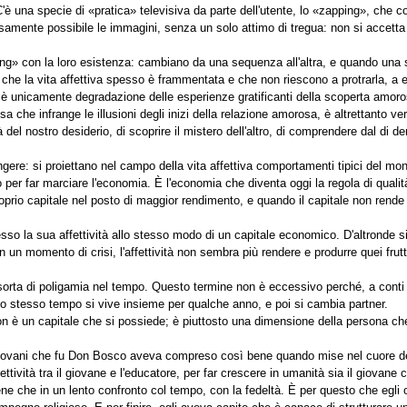
è una specie di «pratica» televisiva da parte dell'utente, lo «zapping», che co
nsamente possibile le immagini, senza un solo attimo di tregua: non si accetta 
ing» con la loro esistenza: cambiano da una sequenza all'altra, e quando una 
o che la vita affettiva spesso è frammentata e che non riescono a protrarla, 
è unicamente degradazione delle esperienze gratificanti della scoperta amoro
a che infrange le illusioni degli inizi della relazione amorosa, è altrettanto v
à del nostro desiderio, di scoprire il mistero dell'altro, di comprendere dal di 
ngere: si proiettano nel campo della vita affettiva comportamenti tipici del mo
 per far marciare l'economia. È l'economia che diventa oggi la regola di qualit
rio capitale nel posto di maggior rendimento, e quando il capitale non rende pi
o la sua affettività allo stesso modo di un capitale economico. D'altronde si u
 un momento di crisi, l'affettività non sembra più rendere e produrre quei frutti at
orta di poligamia nel tempo. Questo termine non è eccessivo perché, a conti fat
llo stesso tempo si vive insieme per qualche anno, e poi si cambia partner.
non è un capitale che si possiede; è piuttosto una dimensione della persona ch
giovani che fu Don Bosco aveva compreso così bene quando mise nel cuore de
fettività tra il giovane e l'educatore, per far crescere in umanità sia il giova
che in un lento confronto col tempo, con la fedeltà. È per questo che egli offr