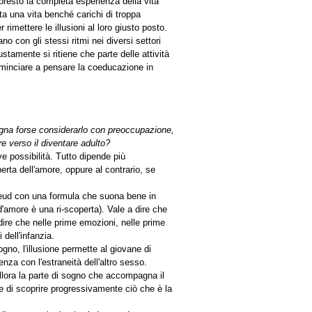
presto la completa esperienza della vita
ta una vita benché carichi di troppa
 rimettere le illusioni al loro giusto posto.
 con gli stessi ritmi nei diversi settori
stamente si ritiene che parte delle attività
ominciare a pensare la coeducazione in
ogna forse considerarlo con preoccupazione,
 verso il diventare adulto?
 possibilità. Tutto dipende più
erta dell'amore, oppure al contrario, se
reud con una formula che suona bene in
d'amore è una ri-scoperta). Vale a dire che
ire che nelle prime emozioni, nelle prime
 dell'infanzia.
gno, l'illusione permette al giovane di
nza con l'estraneità dell'altro sesso.
lora la parte di sogno che accompagna il
e di scoprire progressivamente ciò che è la