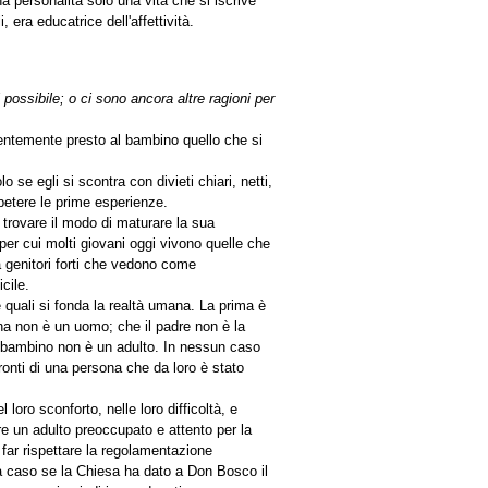
a personalità solo una vita che si iscrive
 era educatrice dell'affettività.
 possibile; o ci sono ancora altre ragioni per
ientemente presto al bambino quello che si
o se egli si scontra con divieti chiari, netti,
ripetere le prime esperienze.
to trovare il modo di maturare la sua
o per cui molti giovani oggi vivono quelle che
a genitori forti che vedono come
cile.
le quali si fonda la realtà umana. La prima è
na non è un uomo; che il padre non è la
n bambino non è un adulto. In nessun caso
onti di una persona che da loro è stato
oro sconforto, nelle loro difficoltà, e
e un adulto preoccupato e attento per la
 far rispettare la regolamentazione
 a caso se la Chiesa ha dato a Don Bosco il