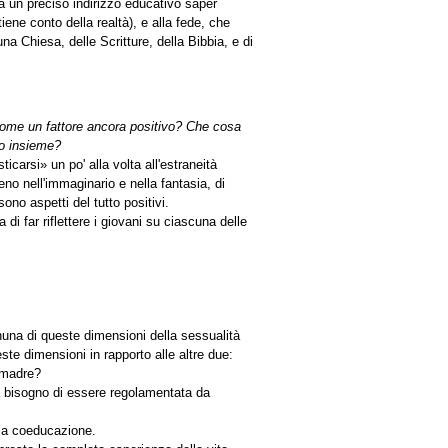
a un preciso indirizzo educativo saper
tiene conto della realtà), e alla fede, che
una Chiesa, delle Scritture, della Bibbia, e di
 come un fattore ancora positivo? Che cosa
no insieme?
carsi» un po' alla volta all'estraneità
eno nell'immaginario e nella fantasia, di
sono aspetti del tutto positivi.
di far riflettere i giovani su ciascuna delle
ognuna di queste dimensioni della sessualità
te dimensioni in rapporto alle altre due:
o madre?
 bisogno di essere regolamentata da
 la coeducazione.