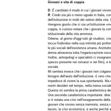
Giovani e vita di coppia
D
.
È cambiato il modo in cui i giovani vivono
R
. Credo sia più o meno uguale in Italia, c
dell'istituzione in molti dei settori della vi
ritengono giusto che ci sia un'istituzione «m
coppia, è curioso notare che i giovani la c
istituzionale della vita amorosa.
Orbene, al giorno d'oggi tutti gli studiosi, 
tocca l'individuo nella sua intimità più prof
le più sociali dell'esistenza umana. Anzitutt
donna attraversa tutta l'organizzazione socia
Inoltre, antropologi e specialisti ci insegn
spesso presente nei romanzi e nei film), e l
sociale.
Mi sembra invece che i giovani non colgano 
bisogno dell'aiuto dell'istituzione. £ vero c
impedisce di vivere la sua spontaneità. Ma è 
nostri desideri nel tempo, nella trama social
Questa mi sembra la prima caratteristica dei 
Una seconda caratteristica importante: direi 
si è notata una crisi nell'insegnamento della
giovani che vivono senza memoria, senza capa
lavoro, la crisi economica, e anche perché 