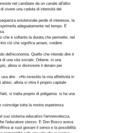
nsiste nel cambiare da un canale all'altro
di vivere una caduta di intensità del
sequenza esistenziale perde di interesse, la
a esprimerla adeguatamente nel tempo. È
sa.
ero che è soltanto la durata che permette, nel
dentro ciò che significa amare, credere
ndo dell'economia. Quello che intendo dire è
à di una vita sociale. Orbene, in una
ù, allora si disinveste il denaro per
sa dire : «Ho investito la mia affettività in
tesi, allora si ritira il proprio capitale
ti, si tratta proprio di poligamia: si ha una
e coinvolge tutta la nostra esperienza
l suo sistema educativo l'amorevolezza,
ne che l'educatore stesso. E Don Bosco aveva
iva ai suoi giovani il senso e la possibilità