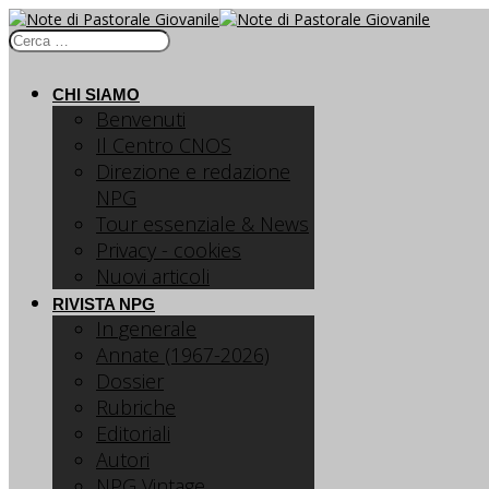
CHI SIAMO
Benvenuti
Il Centro CNOS
Direzione e redazione
NPG
Tour essenziale & News
Privacy - cookies
Nuovi articoli
RIVISTA NPG
In generale
Annate (1967-2026)
Dossier
Rubriche
Editoriali
Autori
NPG Vintage