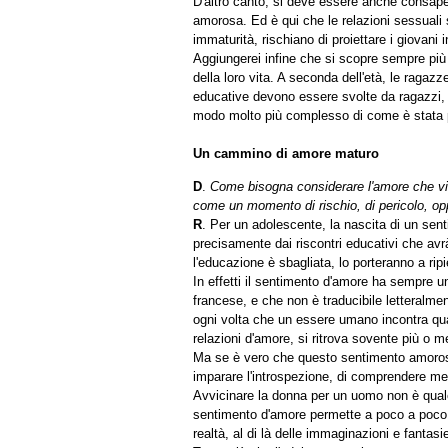
D'altro canto, si deve essere anche consapev
amorosa. Ed è qui che le relazioni sessuali s
immaturità, rischiano di proiettare i giovani i
Aggiungerei infine che si scopre sempre più 
della loro vita. A seconda dell'età, le ragaz
educative devono essere svolte da ragazzi, 
modo molto più complesso di come è stata p
Un cammino di amore maturo
D
.
Come bisogna considerare l'amore che viv
come un momento di rischio, di pericolo, o
R
. Per un adolescente, la nascita di un se
precisamente dai riscontri educativi che avrà
l'educazione è sbagliata, lo porteranno a rip
In effetti il sentimento d'amore ha sempre
francese, e che non è traducibile letteralmen
ogni volta che un essere umano incontra qua
relazioni d'amore, si ritrova sovente più o me
Ma se è vero che questo sentimento amoroso è
imparare l'introspezione, di comprendere megl
Avvicinare la donna per un uomo non è qual
sentimento d'amore permette a poco a poco d
realtà, al di là delle immaginazioni e fantasi