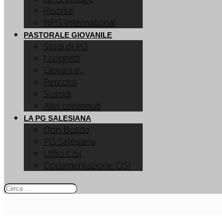
Risorse
NPG International
PASTORALE GIOVANILE
Studi di PG
I soggetti
Giovani e...
Percorsi
Sussidi
Altri contenuti
LA PG SALESIANA
Don Bosco
PG Salesiana
Uffici CISI
Documentazione CISI