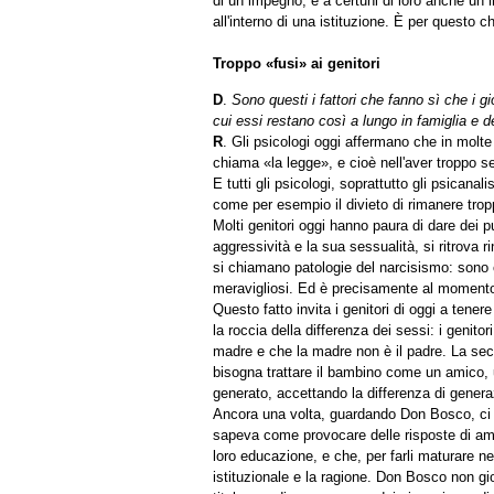
di un impegno, e a certuni di loro anche un i
all'interno di una istituzione. È per questo c
Troppo «fusi» ai genitori
D
.
Sono questi i fattori che fanno sì che i g
cui essi restano così a lungo in famiglia e 
R
. Gli psicologi oggi affermano che in molt
chiama «la legge», e cioè nell'aver troppo sep
E tutti gli psicologi, soprattutto gli psicanal
come per esempio il divieto di rimanere troppo 
Molti genitori oggi hanno paura di dare dei pu
aggressività e la sua sessualità, si ritrova r
si chiamano patologie del narcisismo: sono ci
meravigliosi. Ed è precisamente al momento d
Questo fatto invita i genitori di oggi a tener
la roccia della differenza dei sessi: i gen
madre e che la madre non è il padre. La sec
bisogna trattare il bambino come un amico, 
generato, accettando la differenza di genera
Ancora una volta, guardando Don Bosco, ci si
sapeva come provocare delle risposte di ami
loro educazione, e che, per farli maturare ne
istituzionale e la ragione. Don Bosco non gi