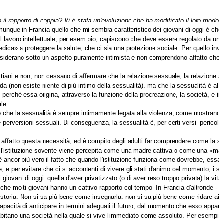
 il rapporto di coppia? Vi è stata un'evoluzione che ha modificato il loro modo
omunque in Francia quello che mi sembra caratteristico dei giovani di oggi è c
ta. Il lavoro intellettuale, per esem pio, capiscono che deve essere regolato da 
edica» a proteggere la salute; che ci sia una protezione sociale. Per quello inv
onsiderano sotto un aspetto puramente intimista e non comprendono affatto ch
cristiani e non, non cessano di affermare che la relazione sessuale, la relazion
onda (non esiste niente di più intimo della sessualità), ma che la sessualità è
o perché essa origina, attraverso la funzione della procreazione, la società, e
le.
ano che la sessualità è sempre intimamente legata alla violenza, come mostrano
e perversioni sessuali. Di conseguenza, la sessualità è, per certi versi, peri
affatto questa necessità, ed è compito degli adulti far comprendere come la 
he l'istituzione sovente viene percepita come una madre cattiva o come una «matr
ancor più vero il fatto che quando l'istituzione funziona come dovrebbe, essa è
e, e per evitare che ci si accontenti di vivere gli stati d'animo del momento, 
giovani di oggi: quella d'aver privatizzato (o di aver reso troppo privata) la 
che molti giovani hanno un cattivo rapporto col tempo. In Francia d'altronde - 
 storia. Non si sa più bene come insegnarla: non si sa più bene come ridare ai 
cità di anticipare in termini adeguati il futuro, dal momento che esso appare
abitano una società nella quale si vive l'immediato come assoluto. Per esempi