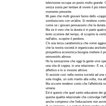
televisione occupa un posto molto grande. C'
senza sosta per tentare di vivere il più inte
momento presente.
Mi pare che molti giovani fanno dello «zapp
sostituiscono con un'altra. Si rendono cont
come se i giovani pensassero che la durata 
Ma se è vero che la durata è in parte qualcos
lento scorrere del tempo, di scoprire la verit
nell'altro, scoprire il perdono.
C'è una terza caratteristica che vorrei aggiu
che la nostra società è organizzata anzitutto
prospettiva economica bisogna mettere il prop
reinvestirlo altrove.
Ho la sensazione che oggi la gente vive spess
una vita di coppia, in una relazione». E se, in
affettivo e lo si investe altrove.
Si assiste così nella nostra società ad una s
sola moglie, un solo marito alla volta, ma a
Ma occorre rendersi conto che l'affettività 
umana.
Ed è questo che quel santo educatore dei 
questa qualità relazionale che coinvolge l'af
anche compreso che l'educazione non avviene 