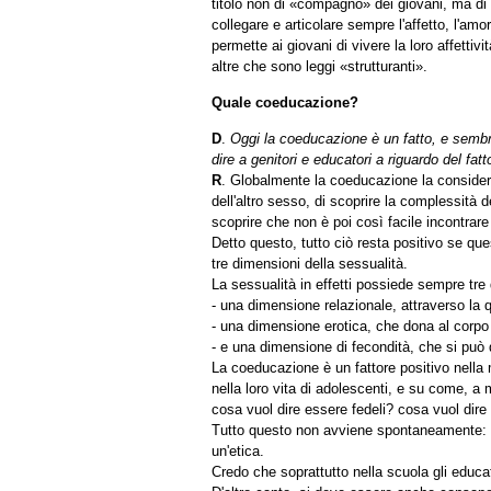
titolo non di «compagno» dei giovani, ma di
collegare e articolare sempre l'affetto, l'amor
permette ai giovani di vivere la loro affettiv
altre che sono leggi «strutturanti».
Quale coeducazione?
D
.
Oggi la coeducazione è un fatto, e sembr
dire a genitori e educatori a riguardo del f
R
. Globalmente la coeducazione la considero 
dell'altro sesso, di scoprire la complessità 
scoprire che non è poi così facile incontrare 
Detto questo, tutto ciò resta positivo se que
tre dimensioni della sessualità.
La sessualità in effetti possiede sempre tre
- una dimensione relazionale, attraverso la qu
- una dimensione erotica, che dona al corpo
- e una dimensione di fecondità, che si può 
La coeducazione è un fattore positivo nella m
nella loro vita di adolescenti, e su come, 
cosa vuol dire essere fedeli? cosa vuol dire
Tutto questo non avviene spontaneamente: 
un'etica.
Credo che soprattutto nella scuola gli educat