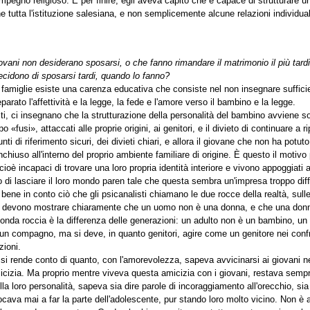
mpegno religioso. E per finire, egli aveva capito che è capace di strutturare un
he tutta l'istituzione salesiana, e non semplicemente alcune relazioni individuali,
iovani non desiderano sposarsi, o che fanno rimandare il matrimonio il più tardi
decidono di sposarsi tardi, quando lo fanno?
e famiglie esiste una carenza educativa che consiste nel non insegnare suffic
arato l'affettività e la legge, la fede e l'amore verso il bambino e la legge.
isti, ci insegnano che la strutturazione della personalità del bambino avviene sol
«fusi», attaccati alle proprie origini, ai genitori, e il divieto di continuare a 
nti di riferimento sicuri, dei divieti chiari, e allora il giovane che non ha potu
inchiuso all'interno del proprio ambiente familiare di origine. È questo il motiv
oè incapaci di trovare una loro propria identità interiore e vivono appoggiati 
i lasciare il loro mondo paren tale che questa sembra un'impresa troppo diffi
e bene in conto ciò che gli psicanalisti chiamano le due rocce della realtà, sul
itori devono mostrare chiaramente che un uomo non è una donna, e che una don
onda roccia è la differenza delle generazioni: un adulto non è un bambino, u
un compagno, ma si deve, in quanto genitori, agire come un genitore nei confr
zioni.
 rende conto di quanto, con l'amorevolezza, sapeva avvicinarsi ai giovani nel l
cizia. Ma proprio mentre viveva questa amicizia con i giovani, restava sempr
lla loro personalità, sapeva sia dire parole di incoraggiamento all'orecchio, sia
ocava mai a far la parte dell'adolescente, pur stando loro molto vicino. Non è