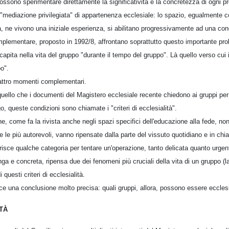
ossono sperimentare direttamente la significatività e la concretezza di ogni p
 "mediazione privilegiata" di appartenenza ecclesiale: lo spazio, egualmente c
a, ne vivono una iniziale esperienza, si abilitano progressivamente ad una co
plementare, proposto in 1992/8, affrontano soprattutto questo importante pro
apita nella vita del gruppo "durante il tempo del gruppo". Là quello verso cui 
o".
attro momenti complementari.
quello che i documenti del Magistero ecclesiale recente chiedono ai gruppi per
go, queste condizioni sono chiamate i "criteri di ecclesialità".
e, come fa la rivista anche negli spazi specifici dell'educazione alla fede, no
e le più autorevoli, vanno ripensate dalla parte del vissuto quotidiano e in ch
sce qualche categoria per tentare un'operazione, tanto delicata quanto urgen
unga e concreta, ripensa due dei fenomeni più cruciali della vita di un gruppo (
 questi criteri di ecclesialità.
sce una conclusione molto precisa: quali gruppi, allora, possono essere ecclesi
ITÀ