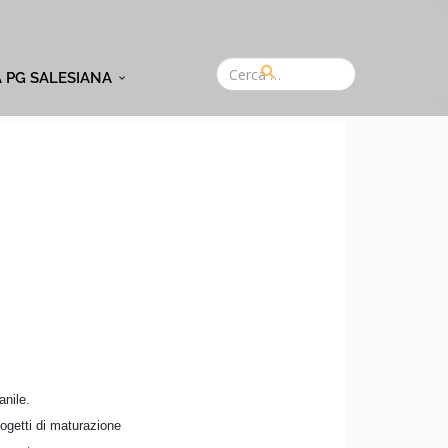
A PG SALESIANA
anile.
rogetti di maturazione