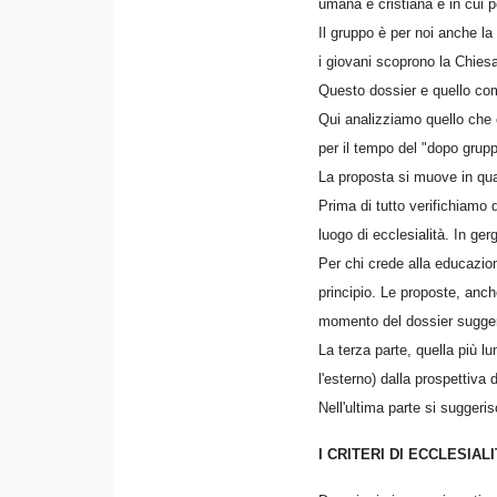
umana e cristiana e in cui p
Il gruppo è per noi anche la
i giovani scoprono la Chies
Questo dossier e quello com
Qui analizziamo quello che c
per il tempo del "dopo grupp
La proposta si muove in qu
Prima di tutto verifichiamo 
luogo di ecclesialità. In ger
Per chi crede alla educazion
principio. Le proposte, anch
momento del dossier suggeri
La terza parte, quella più l
l'esterno) dalla prospettiva di
Nell'ultima parte si suggeri
I CRITERI DI ECCLESIAL