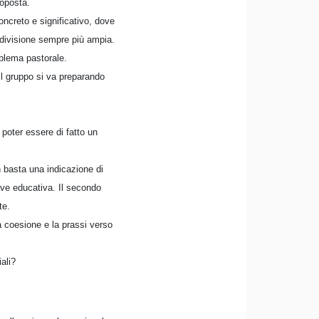
roposta.
oncreto e significativo, dove
ndivisione sempre più ampia.
blema pastorale.
il gruppo si va preparando
 poter essere di fatto un
n basta una indicazione di
iave educativa. Il secondo
te.
la coesione e la prassi verso
ali?