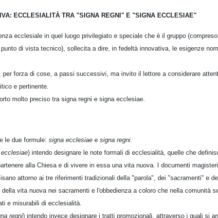
VA: ECCLESIALITÀ TRA "SIGNA REGNI" E "SIGNA ECCLESIAE"
erienza ecclesiale in quel luogo privilegiato e speciale che è il gruppo (compr
unto di vista tecnico), sollecita a dire, in fedeltà innovativa, le esigenze norm
 per forza di cose, a passi successivi, ma invito il lettore a considerare atten
itico e pertinente.
rto molto preciso tra signa regni e signa ecclesiae.
re le due formule:
signa ecclesiae
e
signa regni
.
 ecclesiae
) intendo designare le note formali di ecclesialità, quelle che defini
artenere alla Chiesa e di vivere in essa una vita nuova. I documenti magisteri
isano attorno ai tre riferimenti tradizionali della "parola", dei "sacramenti" e d
e della vita nuova nei sacramenti e l'obbedienza a coloro che nella comunità ser
ti e misurabili di ecclesialità.
gna regni
) intendo invece designare i tratti promozionali, attraverso i quali si a