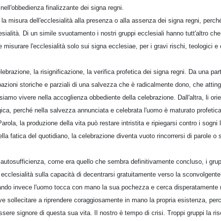
nell'obbedienza finalizzante dei signa regni.
 la misura dell'ecclesialità alla presenza o alla assenza dei signa regni, per
clesialità. Di un simile svuotamento i nostri gruppi ecclesiali hanno tutt'altro
misurare l'ecclesialità solo sui signa ecclesiae, per i gravi rischi, teologici e cu
ebrazione, la risignificazione, la verifica profetica dei signa regni. Da una part
pazioni storiche e parziali di una salvezza che è radicalmente dono, che attinge
siamo vivere nella accoglienza obbediente della celebrazione. Dall'altra, li ori
gica, perché nella salvezza annunciata e celebrata l'uomo è maturato profetic
rola, la produzione della vita può restare intristita e ripiegarsi contro i sogni li
lla fatica del quotidiano, la celebrazione diventa vuoto rincorrersi di parole 
 autosufficienza, come era quello che sembra definitivamente concluso, i gr
ro ecclesialità sulla capacità di decentrarsi gratuitamente verso la sconvolgent
ando invece l'uomo tocca con mano la sua pochezza e cerca disperatamente rag
ve sollecitare a riprendere coraggiosamente in mano la propria esistenza, perc
essere signore di questa sua vita. Il nostro è tempo di crisi. Troppi gruppi la r