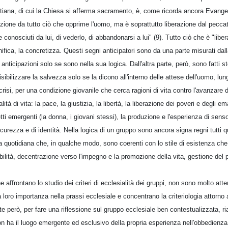
tiana, di cui la Chiesa si afferma sacramento, è, come ricorda ancora Evangeli
azione da tutto ciò che opprime l'uomo, ma è soprattutto liberazione dal peccat
conosciuti da lui, di vederlo, di abbandonarsi a lui" (9). Tutto ciò che è "liber
nifica, la concretizza. Questi segni anticipatori sono da una parte misurati dall
ticipazioni solo se sono nella sua logica. Dall'altra parte, però, sono fatti sto
sibilizzare la salvezza solo se la dicono all'interno delle attese dell'uomo, lu
crisi, per una condizione giovanile che cerca ragioni di vita contro l'avanzare 
à di vita: la pace, la giustizia, la libertà, la liberazione dei poveri e degli emarg
getti emergenti (la donna, i giovani stessi), la produzione e l'esperienza di sens
icurezza e di identità. Nella logica di un gruppo sono ancora signa regni tutti q
ita quotidiana che, in qualche modo, sono coerenti con lo stile di esistenza ch
ilità, decentrazione verso l'impegno e la promozione della vita, gestione del 
 affrontano lo studio dei criteri di ecclesialità dei gruppi, non sono molto atte
 loro importanza nella prassi ecclesiale e concentrano la criteriologia attorno a
e però, per fare una riflessione sul gruppo ecclesiale ben contestualizzata, 
on ha il luogo emergente ed esclusivo della propria esperienza nell'obbedienz