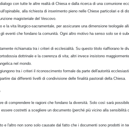
dialogo con tutte le altre realtà di Chiesa e dalla ricerca di una comunione e
i sull'opinabile, alla richiesta di inserimento pieno nelle Chiese particolari e di 
funzione magisteriale del Vescovo.
io e la vita liturgico-sacramentale, per assicurare una dimensione teologale alla
 gli eventi che fondano la comunità. Ogni altro motivo ha senso solo se è sub
amente richiamata tra i criteri di ecclesialità. Su questo titolo riaffiorano le d
rtodossia dottrinale e la coerenza di vita; altri invece insistono maggiormente
angelica nel mondo.
giungono tra i criteri il riconoscimento formale da parte dell'autorità ecclesia
rtire dai differenti livelli di condivisione delle finalità pastorali della Chiesa.
a
e di comprendere le ragioni che fondano la diversità. Solo così sarà possibil
 essere costretti a scegliere un documento (perché più vicino alla sensibilità d
o e l'altro non sono solo causate dal fatto che i documenti sono prodotti in 