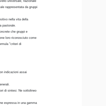
ivello universale, nazionale
ciale rappresentata da gruppi
itivo nella vita della
a pastorale.
concrete che gruppi e
iene loro riconosciuto come
rmula "criteri di
n indicazioni assai
enerali.
ori di sintesi. Ne sottolineo
 viene espressa in una gamma