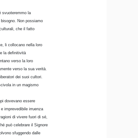
ché svuoteremmo la
 che bisogno. Non possiamo
lturali, che il fatto
e, li collocano nella loro
 la definitività
entano verso la loro
amente verso la sua verità.
beratori dei suoi cultori.
o scivola in un magismo
uppi dovevano essere
e e imprevedibile irruenza
ioni di vivere fuori di sé,
hé può celebrare il Signore
isolvono sfuggendo dalle