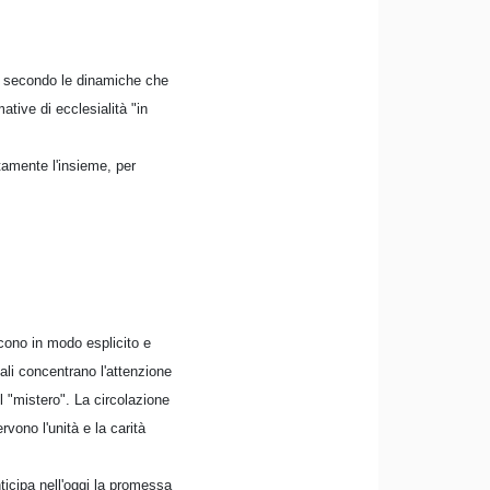
eso secondo le dinamiche che
ative di ecclesialità "in
tamente l'insieme, per
scono in modo esplicito e
ali concentrano l'attenzione
el "mistero". La circolazione
vono l'unità e la carità
nticipa nell'oggi la promessa