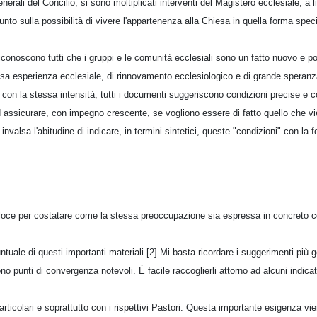
erali del Concilio, si sono moltiplicati interventi del Magistero ecclesiale, a l
 punto sulla possibilità di vivere l'appartenenza alla Chiesa in quella forma spe
riconoscono tutti che i gruppi e le comunità ecclesiali sono un fatto nuovo e pos
sa esperienza ecclesiale, di rinnovamento ecclesiologico e di grande speranz
 con la stessa intensità, tutti i documenti suggeriscono condizioni precise e 
d assicurare, con impegno crescente, se vogliono essere di fatto quello che v
invalsa l'abitudine di indicare, in termini sintetici, queste "condizioni" con la fo
oce per costatare come la stessa preoccupazione sia espressa in concreto co
ntuale di questi importanti materiali.[2] Mi basta ricordare i suggerimenti più g
no punti di convergenza notevoli. È facile raccoglierli attorno ad alcuni indicat
particolari e soprattutto con i rispettivi Pastori. Questa importante esigenza