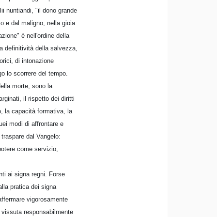
i nuntiandi, "il dono grande
o e dal maligno, nella gioia
azione" è nell'ordine della
a definitività della salvezza,
rici, di intonazione
ngo lo scorrere del tempo.
della morte, sono la
inati, il rispetto dei diritti
o, la capacità formativa, la
uei modi di affrontare e
e traspare dal Vangelo:
potere come servizio,
nti ai signa regni. Forse
lla pratica dei signa
riaffermare vigorosamente
a vissuta responsabilmente