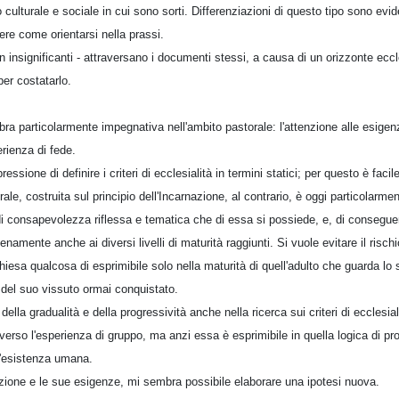
 culturale e sociale in cui sono sorti. Differenziazioni di questo tipo sono ev
re come orientarsi nella prassi.
n insignificanti - attraversano i documenti stessi, a causa di un orizzonte eccl
per costatarlo.
ra particolarmente impegnativa nell'ambito pastorale: l'attenzione alle esige
rienza di fede.
sione di definire i criteri di ecclesialità in termini statici; per questo è facil
ale, costruita sul principio dell'Incarnazione, al contrario, è oggi particolarmen
lo di consapevolezza riflessa e tematica che di essa si possiede, e, di consegue
pienamente anche ai diversi livelli di maturità raggiunti. Si vuole evitare il risch
 Chiesa qualcosa di esprimibile solo nella maturità di quell'adulto che guarda lo
 del suo vissuto ormai conquistato.
 della gradualità e della progressività anche nella ricerca sui criteri di ecclesia
raverso l'esperienza di gruppo, ma anzi essa è esprimibile in quella logica di 
l'esistenza umana.
zione e le sue esigenze, mi sembra possibile elaborare una ipotesi nuova.