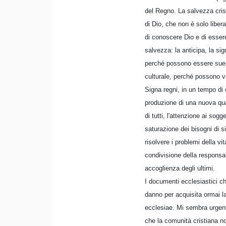
del Regno. La salvezza cris
di Dio, che non è solo liber
di conoscere Dio e di essere 
salvezza: la anticipa, la sig
perché possono essere sue an
culturale, perché possono vi
Signa regni, in un tempo di 
produzione di una nuova qualit
di tutti, l'attenzione ai sog
saturazione dei bisogni di s
risolvere i problemi della v
condivisione della responsab
accoglienza degli ultimi.
I documenti ecclesiastici che
danno per acquisita ormai la
ecclesiae. Mi sembra urgent
che la comunità cristiana n