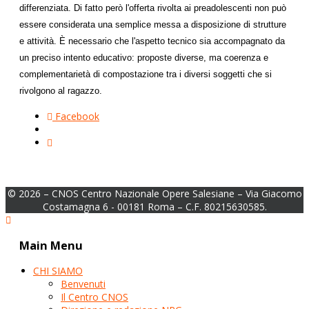
differenziata. Di fatto però l'offerta rivolta ai preadolescenti non può
essere considerata una semplice messa a disposizione di strutture
e attività. È necessario che l'aspetto tecnico sia accompagnato da
un preciso intento educativo: proposte diverse, ma coerenza e
complementarietà di compostazione tra i diversi soggetti che si
rivolgono al ragazzo.
Facebook
© 2026 – CNOS Centro Nazionale Opere Salesiane – Via Giacomo
Costamagna 6 - 00181 Roma – C.F. 80215630585.
Main Menu
CHI SIAMO
Benvenuti
Il Centro CNOS