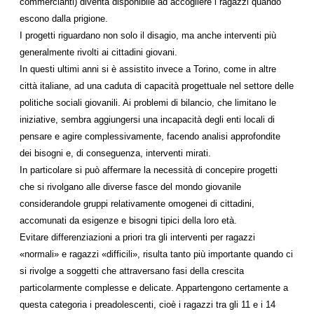
commercianti) diventa disponibile ad accogliere i ragazzi quando
escono dalla prigione.
I progetti riguardano non solo il disagio, ma anche interventi più
generalmente rivolti ai cittadini giovani.
In questi ultimi anni si è assistito invece a Torino, come in altre
città italiane, ad una caduta di capacità progettuale nel settore delle
politiche sociali giovanili. Ai problemi di bilancio, che limitano le
iniziative, sembra aggiungersi una incapacità degli enti locali di
pensare e agire complessivamente, facendo analisi approfondite
dei bisogni e, di conseguenza, interventi mirati.
In particolare si può affermare la necessità di concepire progetti
che si rivolgano alle diverse fasce del mondo giovanile
considerandole gruppi relativamente omogenei di cittadini,
accomunati da esigenze e bisogni tipici della loro età.
Evitare differenziazioni a priori tra gli interventi per ragazzi
«normali» e ragazzi «difficili», risulta tanto più importante quando ci
si rivolge a soggetti che attraversano fasi della crescita
particolarmente complesse e delicate. Appartengono certamente a
questa categoria i preadolescenti, cioè i ragazzi tra gli 11 e i 14