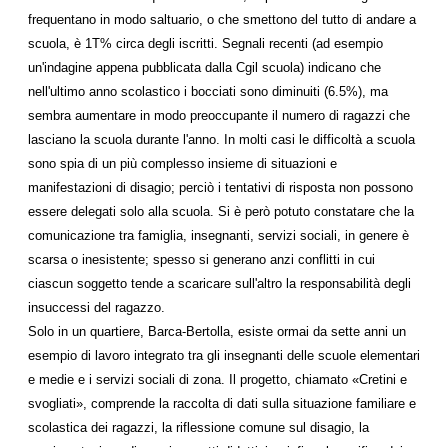
frequentano in modo saltuario, o che smettono del tutto di andare a
scuola, è 1T% circa degli iscritti. Segnali recenti (ad esempio
un'indagine appena pubblicata dalla Cgil scuola) indicano che
nell'ultimo anno scolastico i bocciati sono diminuiti (6.5%), ma
sembra aumentare in modo preoccupante il numero di ragazzi che
lasciano la scuola durante l'anno. In molti casi le difficoltà a scuola
sono spia di un più complesso insieme di situazioni e
manifestazioni di disagio; perciò i tentativi di risposta non possono
essere delegati solo alla scuola. Si è però potuto constatare che la
comunicazione tra famiglia, insegnanti, servizi sociali, in genere è
scarsa o inesistente; spesso si generano anzi conflitti in cui
ciascun soggetto tende a scaricare sull'altro la responsabilità degli
insuccessi del ragazzo.
Solo in un quartiere, Barca-Bertolla, esiste ormai da sette anni un
esempio di lavoro integrato tra gli insegnanti delle scuole elementari
e medie e i servizi sociali di zona. Il progetto, chiamato «Cretini e
svogliati», comprende la raccolta di dati sulla situazione familiare e
scolastica dei ragazzi, la riflessione comune sul disagio, la