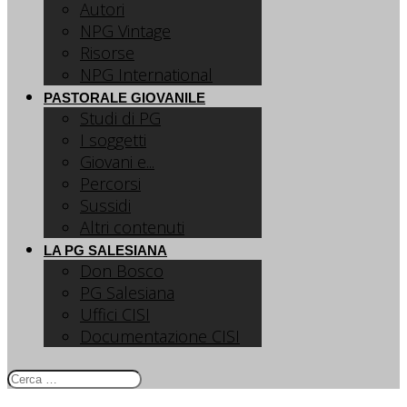
Autori
NPG Vintage
Risorse
NPG International
PASTORALE GIOVANILE
Studi di PG
I soggetti
Giovani e...
Percorsi
Sussidi
Altri contenuti
LA PG SALESIANA
Don Bosco
PG Salesiana
Uffici CISI
Documentazione CISI