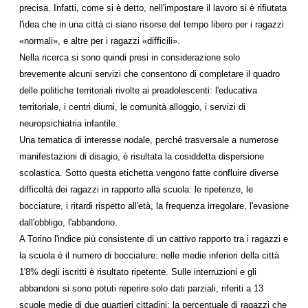
precisa. Infatti, come si è detto, nell'impostare il lavoro si è rifiutata
l'idea che in una città ci siano risorse del tempo libero per i ragazzi
«normali», e altre per i ragazzi «difficili».
Nella ricerca si sono quindi presi in considerazione solo
brevemente alcuni servizi che consentono di completare il quadro
delle politiche territoriali rivolte ai preadolescenti: l'educativa
territoriale, i centri diurni, le comunità alloggio, i servizi di
neuropsichiatria infantile.
Una tematica di interesse nodale, perché trasversale a numerose
manifestazioni di disagio, è risultata la cosiddetta dispersione
scolastica. Sotto questa etichetta vengono fatte confluire diverse
difficoltà dei ragazzi in rapporto alla scuola: le ripetenze, le
bocciature, i ritardi rispetto all'età, la frequenza irregolare, l'evasione
dall'obbligo, l'abbandono.
A Torino l'indice più consistente di un cattivo rapporto tra i ragazzi e
la scuola è il numero di bocciature: nelle medie inferiori della città
1'8% degli iscritti è risultato ripetente. Sulle interruzioni e gli
abbandoni si sono potuti reperire solo dati parziali, riferiti a 13
scuole medie di due quartieri cittadini; la percentuale di ragazzi che