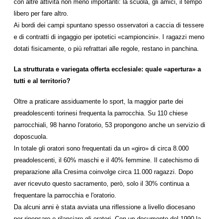
con altre attività non meno importanti: la scuola, gli amici, il tempo
libero per fare altro.
Ai bordi dei campi spuntano spesso osservatori a caccia di tessere
e di contratti di ingaggio per ipotetici «campioncini». I ragazzi meno
dotati fisicamente, o più refrattari alle regole, restano in panchina.
La strutturata e variegata offerta ecclesiale: quale «apertura» a
tutti e al territorio?
Oltre a praticare assiduamente lo sport, la maggior parte dei
preadolescenti torinesi frequenta la parrocchia. Su 110 chiese
parrocchiali, 98 hanno l'oratorio, 53 propongono anche un servizio di
doposcuola.
In totale gli oratori sono frequentati da un «giro» di circa 8.000
preadolescenti, il 60% maschi e il 40% femmine. Il catechismo di
preparazione alla Cresima coinvolge circa 11.000 ragazzi. Dopo
aver ricevuto questo sacramento, però, solo il 30% continua a
frequentare la parrocchia e l'oratorio.
Da alcuni anni è stata avviata una riflessione a livello diocesano
per ripensare e rilanciare gli oratori. Con un documento del 1990 la