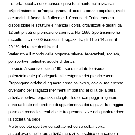
L'offerta pubblica si esaurisce quasi totalmente nell'iniziativa
«Sportinsieme»: un'ampia gamma di corsi a prezzo popolare, rivolti
a cittadini di fasce d'età diverse; il Comune di Torino mette a
disposizione le strutture e finanzia i corsi, organizzati e gestiti da
12 enti privati di promozione sportiva. Nel 1990 Sportinsieme ha
raccolto circa 7.000 iscrizioni di ragazzi tra gli 11 e i 14 anni: il
29.1% del totale degli iscritti.
Variegato è il mondo delle proposte private: federazioni, società,
polisportive, palestre, scuole di danza.
Le società sportive - circa 180 - sono risultate le risorse
potenzialmente più adeguate alle esigenze dei preadolescenti.
Propongono attività di squadra come pallavolo, calcio, ma spesso
diventano per i ragazzi riferimenti importanti al di là della pura
attività sportiva, organizzando gite, feste, campeggi; in genere
sono radicate nel territorio di appartenenza dei ragazzi: la maggior
parte dei preadolescenti che le frequentano vive nel quartiere dove
la società ha sede.
Molte società sportive contattate nel corso della ricerca
accoglievano nelle loro attività ragazzi «a rischio» o in carico ai