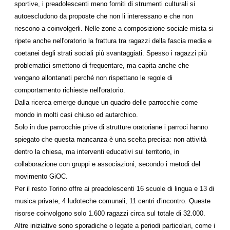
sportive, i preadolescenti meno forniti di strumenti culturali si
autoescludono da proposte che non li interessano e che non
riescono a coinvolgerli. Nelle zone a composizione sociale mista si
ripete anche nell'oratorio la frattura tra ragazzi della fascia media e
coetanei degli strati sociali più svantaggiati. Spesso i ragazzi più
problematici smettono di frequentare, ma capita anche che
vengano allontanati perché non rispettano le regole di
comportamento richieste nell'oratorio.
Dalla ricerca emerge dunque un quadro delle parrocchie come
mondo in molti casi chiuso ed autarchico.
Solo in due parrocchie prive di strutture oratoriane i parroci hanno
spiegato che questa mancanza è una scelta precisa: non attività
dentro la chiesa, ma interventi educativi sul territorio, in
collaborazione con gruppi e associazioni, secondo i metodi del
movimento GiOC.
Per il resto Torino offre ai preadolescenti 16 scuole di lingua e 13 di
musica private, 4 ludoteche comunali, 11 centri d'incontro. Queste
risorse coinvolgono solo 1.600 ragazzi circa sul totale di 32.000.
Altre iniziative sono sporadiche o legate a periodi particolari, come i