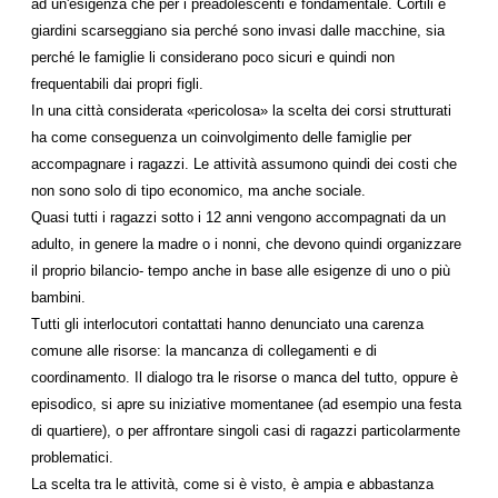
ad un'esigenza che per i preadolescenti è fondamentale. Cortili e
giardini scarseggiano sia perché sono invasi dalle macchine, sia
perché le famiglie li considerano poco sicuri e quindi non
frequentabili dai propri figli.
In una città considerata «pericolosa» la scelta dei corsi strutturati
ha come conseguenza un coinvolgimento delle famiglie per
accompagnare i ragazzi. Le attività assumono quindi dei costi che
non sono solo di tipo economico, ma anche sociale.
Quasi tutti i ragazzi sotto i 12 anni vengono accompagnati da un
adulto, in genere la madre o i nonni, che devono quindi organizzare
il proprio bilancio- tempo anche in base alle esigenze di uno o più
bambini.
Tutti gli interlocutori contattati hanno denunciato una carenza
comune alle risorse: la mancanza di collegamenti e di
coordinamento. Il dialogo tra le risorse o manca del tutto, oppure è
episodico, si apre su iniziative momentanee (ad esempio una festa
di quartiere), o per affrontare singoli casi di ragazzi particolarmente
problematici.
La scelta tra le attività, come si è visto, è ampia e abbastanza