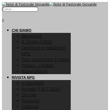
CHI SIAMO
Benvenuti
Il Centro CNOS
Direzione e redazione
NPG
Tour essenziale & News
Privacy - cookies
Nuovi articoli
RIVISTA NPG
In generale
Annate (1967-2026)
Dossier
Rubriche
Editoriali