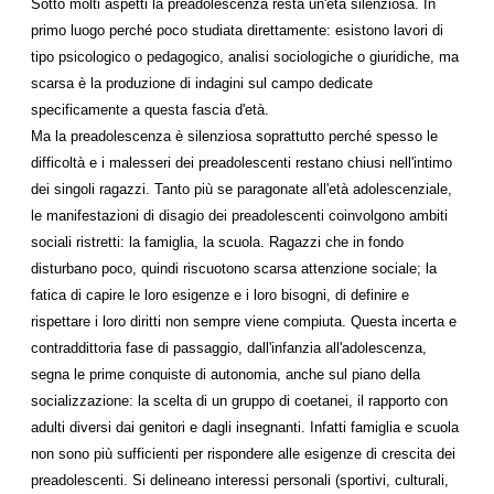
Sotto molti aspetti la preadolescenza resta un'età silenziosa. In
primo luogo perché poco studiata direttamente: esistono lavori di
tipo psicologico o pedagogico, analisi sociologiche o giuridiche, ma
scarsa è la produzione di indagini sul campo dedicate
specificamente a questa fascia d'età.
Ma la preadolescenza è silenziosa soprattutto perché spesso le
difficoltà e i malesseri dei preadolescenti restano chiusi nell'intimo
dei singoli ragazzi. Tanto più se paragonate all'età adolescenziale,
le manifestazioni di disagio dei preadolescenti coinvolgono ambiti
sociali ristretti: la famiglia, la scuola. Ragazzi che in fondo
disturbano poco, quindi riscuotono scarsa attenzione sociale; la
fatica di capire le loro esigenze e i loro bisogni, di definire e
rispettare i loro diritti non sempre viene compiuta. Questa incerta e
contraddittoria fase di passaggio, dall'infanzia all'adolescenza,
segna le prime conquiste di autonomia, anche sul piano della
socializzazione: la scelta di un gruppo di coetanei, il rapporto con
adulti diversi dai genitori e dagli insegnanti. Infatti famiglia e scuola
non sono più sufficienti per rispondere alle esigenze di crescita dei
preadolescenti. Si delineano interessi personali (sportivi, culturali,