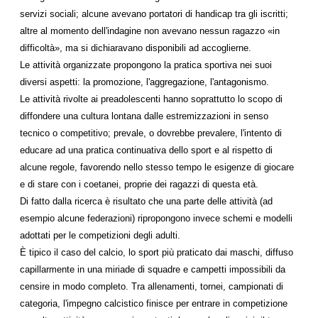
servizi sociali; alcune avevano portatori di handicap tra gli iscritti;
altre al momento dell'indagine non avevano nessun ragazzo «in
difficoltà», ma si dichiaravano disponibili ad accoglierne.
Le attività organizzate propongono la pratica sportiva nei suoi
diversi aspetti: la promozione, l'aggregazione, l'antagonismo.
Le attività rivolte ai preadolescenti hanno soprattutto lo scopo di
diffondere una cultura lontana dalle estremizzazioni in senso
tecnico o competitivo; prevale, o dovrebbe prevalere, l'intento di
educare ad una pratica continuativa dello sport e al rispetto di
alcune regole, favorendo nello stesso tempo le esigenze di giocare
e di stare con i coetanei, proprie dei ragazzi di questa età.
Di fatto dalla ricerca è risultato che una parte delle attività (ad
esempio alcune federazioni) ripropongono invece schemi e modelli
adottati per le competizioni degli adulti.
È tipico il caso del calcio, lo sport più praticato dai maschi, diffuso
capillarmente in una miriade di squadre e campetti impossibili da
censire in modo completo. Tra allenamenti, tornei, campionati di
categoria, l'impegno calcistico finisce per entrare in competizione