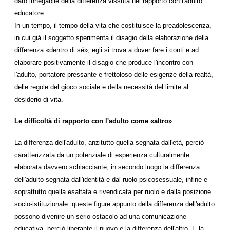
dato innegabile della differenza vissuta nel rapporto con l'adulto
educatore.
In un tempo, il tempo della vita che costituisce la preadolescenza,
in cui già il soggetto sperimenta il disagio della elaborazione della
differenza «dentro di sé», egli si trova a dover fare i conti e ad
elaborare positivamente il disagio che produce l'incontro con
l'adulto, portatore pressante e frettoloso delle esigenze della realtà,
delle regole del gioco sociale e della necessità del limite al
desiderio di vita.
Le difficoltà di rapporto con l'adulto come «altro»
La differenza dell'adulto, anzitutto quella segnata dall'età, perciò
caratterizzata da un potenziale di esperienza culturalmente
elaborata davvero schiacciante, in secondo luogo la differenza
dell'adulto segnata dall'identità e dal ruolo psicosessuale, infine e
soprattutto quella esaltata e rivendicata per ruolo e dalla posizione
socio-istituzionale: queste figure appunto della differenza dell'adulto
possono divenire un serio ostacolo ad una comunicazione
educativa, perciò liberante il nuovo e la differenza dell'altro. E la