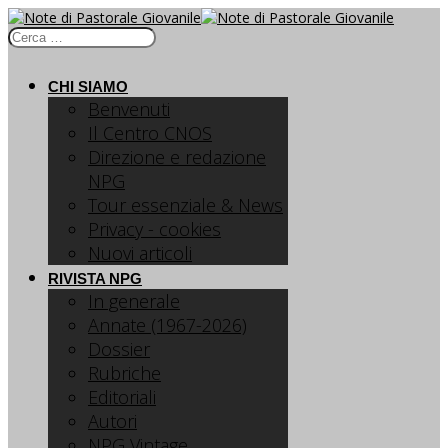
CHI SIAMO
Benvenuti
Il Centro CNOS
Direzione e redazione
NPG
Tour essenziale & News
Privacy - cookies
Nuovi articoli
RIVISTA NPG
In generale
Annate (1967-2026)
Dossier
Rubriche
Editoriali
Autori
NPG Vintage