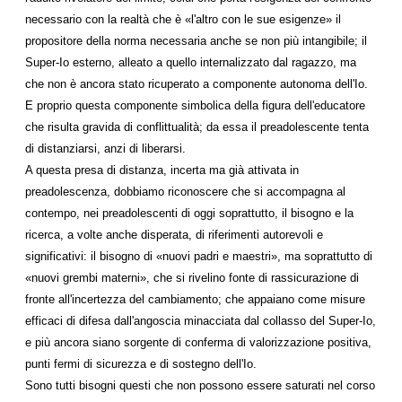
necessario con la realtà che è «l'altro con le sue esigenze» il
propositore della norma necessaria anche se non più intangibile; il
Super-Io esterno, alleato a quello internalizzato dal ragazzo, ma
che non è ancora stato ricuperato a componente autonoma dell'Io.
E proprio questa componente simbolica della figura dell'educatore
che risulta gravida di conflittualità; da essa il preadolescente tenta
di distanziarsi, anzi di liberarsi.
A questa presa di distanza, incerta ma già attivata in
preadolescenza, dobbiamo riconoscere che si accompagna al
contempo, nei preadolescenti di oggi soprattutto, il bisogno e la
ricerca, a volte anche disperata, di riferimenti autorevoli e
significativi: il bisogno di «nuovi padri e maestri», ma soprattutto di
«nuovi grembi materni», che si rivelino fonte di rassicurazione di
fronte all'incertezza del cambiamento; che appaiano come misure
efficaci di difesa dall'angoscia minacciata dal collasso del Super-Io,
e più ancora siano sorgente di conferma di valorizzazione positiva,
punti fermi di sicurezza e di sostegno dell'Io.
Sono tutti bisogni questi che non possono essere saturati nel corso