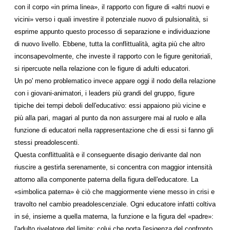
con il corpo «in prima linea», il rapporto con figure di «altri nuovi e
vicini» verso i quali investire il potenziale nuovo di pulsionalità, si
esprime appunto questo processo di separazione e individuazione
di nuovo livello. Ebbene, tutta la conflittualità, agita più che altro
inconsapevolmente, che investe il rapporto con le figure genitoriali,
si ripercuote nella relazione con le figure di adulti educatori.
Un po' meno problematico invece appare oggi il nodo della relazione
con i giovani-animatori, i leaders più grandi del gruppo, figure
tipiche dei tempi deboli dell'educativo: essi appaiono più vicine e
più alla pari, magari al punto da non assurgere mai al ruolo e alla
funzione di educatori nella rappresentazione che di essi si fanno gli
stessi preadolescenti.
Questa conflittualità e il conseguente disagio derivante dal non
riuscire a gestirla serenamente, si concentra con maggior intensità
attorno alla componente paterna della figura dell'educatore. La
«simbolica paterna» è ciò che maggiormente viene messo in crisi e
travolto nel cambio preadolescenziale. Ogni educatore infatti coltiva
in sé, insieme a quella materna, la funzione e la figura del «padre»:
l'adulto rivelatore del limite; colui che porta l'esigenza del confronto