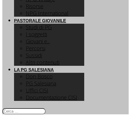
Risorse
NPG International
PASTORALE GIOVANILE
Studi di PG
I soggetti
Giovani e...
Percorsi
Sussidi
Altri contenuti
LA PG SALESIANA
Don Bosco
PG Salesiana
Uffici CISI
Documentazione CISI