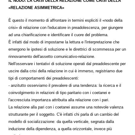
IL NODO: LA CRISI DELLA RELAZIONE COME CRISI DELLA
«RELAZIONE ASIMMETRICA»
È questo il momento di affrontare in termini espliciti il «nodo della
crisi» di relazione con l'educatore in preadolescenza, per giungere
ad una chiarificazione e identificare il cuore del problema.
È infatti dal modo di impostarne la lettura e l'interpretazione che
emergono le ipotesi di soluzione e le direttrici di scommessa per un
rinnovamento dell'assetto comunicativo-relazione.
Nell'osservare i tentativi di soluzione operati dal preadolescente per
uscire dalla crisi della relazione in cui è immerso, registriamo due
tipi di comportamenti dei preadolescenti:
- anzitutto osserviamo il prevalere di una tendenza: la ricerca e il
coinvolgimento in relazioni di tipo paritario con i coetanei e
l'accresciuta importanza attribuita alla relazione con i pari.
La relazione alla pari con i coetanei assume una notevole valenza
strutturante per il soggetto. C'è infatti chi parla di un cambio del
modello di socializzazione: da quella verticale, segnata dalla
induzione della dipendenza, a quella orizzontale, invece più