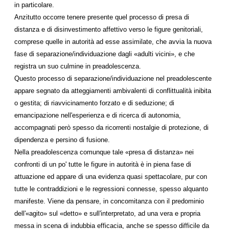
in particolare.
Anzitutto occorre tenere presente quel processo di presa di
distanza e di disinvestimento affettivo verso le figure genitoriali,
comprese quelle in autorità ad esse assimilate, che avvia la nuova
fase di separazione/individuazione dagli «adulti vicini», e che
registra un suo culmine in preadolescenza.
Questo processo di separazione/individuazione nel preadolescente
appare segnato da atteggiamenti ambivalenti di conflittualità inibita
o gestita; di riavvicinamento forzato e di seduzione; di
emancipazione nell'esperienza e di ricerca di autonomia,
accompagnati però spesso da ricorrenti nostalgie di protezione, di
dipendenza e persino di fusione.
Nella preadolescenza comunque tale «presa di distanza» nei
confronti di un po' tutte le figure in autorità è in piena fase di
attuazione ed appare di una evidenza quasi spettacolare, pur con
tutte le contraddizioni e le regressioni connesse, spesso alquanto
manifeste. Viene da pensare, in concomitanza con il predominio
dell'«agito» sul «detto» e sull'interpretato, ad una vera e propria
messa in scena di indubbia efficacia, anche se spesso difficile da