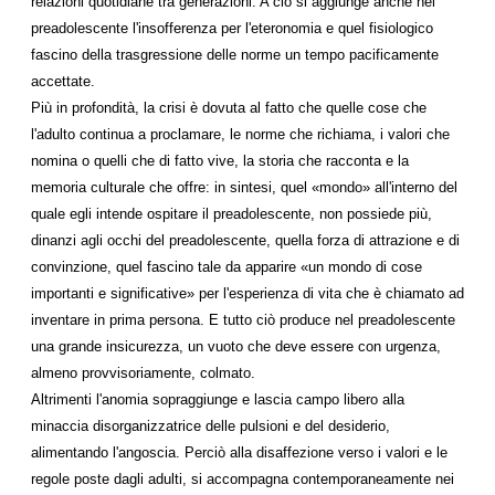
relazioni quotidiane tra generazioni. A ciò si aggiunge anche nel
preadolescente l'insofferenza per l'eteronomia e quel fisiologico
fascino della trasgressione delle norme un tempo pacificamente
accettate.
Più in profondità, la crisi è dovuta al fatto che quelle cose che
l'adulto continua a proclamare, le norme che richiama, i valori che
nomina o quelli che di fatto vive, la storia che racconta e la
memoria culturale che offre: in sintesi, quel «mondo» all'interno del
quale egli intende ospitare il preadolescente, non possiede più,
dinanzi agli occhi del preadolescente, quella forza di attrazione e di
convinzione, quel fascino tale da apparire «un mondo di cose
importanti e significative» per l'esperienza di vita che è chiamato ad
inventare in prima persona. E tutto ciò produce nel preadolescente
una grande insicurezza, un vuoto che deve essere con urgenza,
almeno provvisoriamente, colmato.
Altrimenti l'anomia sopraggiunge e lascia campo libero alla
minaccia disorganizzatrice delle pulsioni e del desiderio,
alimentando l'angoscia. Perciò alla disaffezione verso i valori e le
regole poste dagli adulti, si accompagna contemporaneamente nei