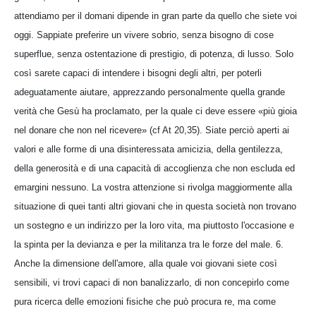
attendiamo per il domani dipende in gran parte da quello che siete voi
oggi. Sappiate preferire un vivere sobrio, senza bisogno di cose
superflue, senza ostentazione di prestigio, di potenza, di lusso. Solo
così sarete capaci di intendere i bisogni degli altri, per poterli
adeguatamente aiutare, apprezzando personalmente quella grande
verità che Gesù ha proclamato, per la quale ci deve essere «più gioia
nel donare che non nel ricevere» (cf At 20,35). Siate perciò aperti ai
valori e alle forme di una disinteressata amicizia, della gentilezza,
della generosità e di una capacità di accoglienza che non escluda ed
emargini nessuno. La vostra attenzione si rivolga maggiormente alla
situazione di quei tanti altri giovani che in questa società non trovano
un sostegno e un indirizzo per la loro vita, ma piuttosto l'occasione e
la spinta per la devianza e per la militanza tra le forze del male. 6.
Anche la dimensione dell'amore, alla quale voi giovani siete così
sensibili, vi trovi capaci di non banalizzarlo, di non concepirlo come
pura ricerca delle emozioni fisiche che può procura re, ma come