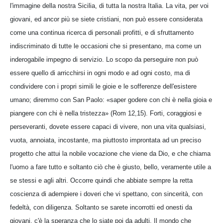
l'immagine della nostra Sicilia, di tutta la nostra Italia. La vita, per voi
giovani, ed ancor più se siete cristiani, non può essere considerata
come una continua ricerca di personali profitti, e di sfruttamento
indiscriminato di tutte le occasioni che si presentano, ma come un
inderogabile impegno di servizio. Lo scopo da perseguire non può
essere quello di arricchirsi in ogni modo e ad ogni costo, ma di
condividere con i propri simili le gioie e le sofferenze dell'esistere
umano; diremmo con San Paolo: «saper godere con chi è nella gioia e
piangere con chi è nella tristezza» (Rom 12,15). Forti, coraggiosi e
perseveranti, dovete essere capaci di vivere, non una vita qualsiasi,
vuota, annoiata, incostante, ma piuttosto improntata ad un preciso
progetto che attui la nobile vocazione che viene da Dio, e che chiama
l'uomo a fare tutto e soltanto ciò che è giusto, bello, veramente utile a
se stessi e agli altri. Occorre quindi che abbiate sempre la retta
coscienza di adempiere i doveri che vi spettano, con sincerità, con
fedeltà, con diligenza. Soltanto se sarete incorrotti ed onesti da
giovani, c'è la speranza che lo siate poi da adulti. Il mondo che