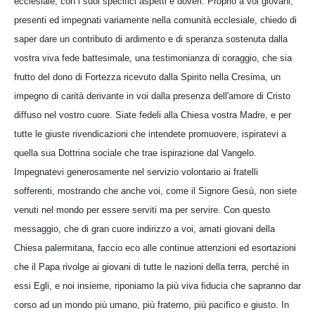
ecclesiale, con i suoi specifici aspetti e doveri. Proprio a voi giovani,
presenti ed impegnati variamente nella comunità ecclesiale, chiedo di
saper dare un contributo di ardimento e di speranza sostenuta dalla
vostra viva fede battesimale, una testimonianza di coraggio, che sia
frutto del dono di Fortezza ricevuto dalla Spirito nella Cresima, un
impegno di carità derivante in voi dalla presenza dell'amore di Cristo
diffuso nel vostro cuore. Siate fedeli alla Chiesa vostra Madre, e per
tutte le giuste rivendicazioni che intendete promuovere, ispiratevi a
quella sua Dottrina sociale che trae ispirazione dal Vangelo.
Impegnatevi generosamente nel servizio volontario ai fratelli
sofferenti, mostrando che anche voi, come il Signore Gesù, non siete
venuti nel mondo per essere serviti ma per servire. Con questo
messaggio, che di gran cuore indirizzo a voi, amati giovani della
Chiesa palermitana, faccio eco alle continue attenzioni ed esortazioni
che il Papa rivolge ai giovani di tutte le nazioni della terra, perché in
essi Egli, e noi insieme, riponiamo la più viva fiducia che sapranno dar
corso ad un mondo più umano, più fraterno, più pacifico e giusto. In