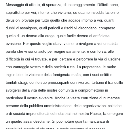
Messaggio di affetto, di speranza, di incoraggiamento. Difficili sono,
soprattutto per voi, i tempi che viviamo; so quante insoddisfazioni e
delusioni provate per tutto quello che accade intorno a voi, quanti
dubbi vi assalgono, quali pericoli e rischi vi circondano, compreso
quello di un ricorso alla droga, quale facile ricerca di artificiosa
evasione. Per questo voglio starvi vicino, e rivolgere a voi un calda
parola che vi sia di aiuto per reagire sanamente, e con forza, alle
difficoltà in cui vi trovate, e per .cercare e percorrere la via di uscirne
con vantaggio vostro e della società tutta. La prepotenza, le molte
ingiustizie, le violenze della famigerata mafia, con i suoi delitti e
terribili stragi, con le sue preoccupanti connivenze, turbano il tranquillo
svolgersi della vita delle nostre comunità e compromettono in
particolare il vostro avvenire. Anche la vasta corruzione di numerose
persone della pubblica amministrazione, delle organizzazioni politiche
e di società imprenditoriali ed industriali nel nostro Paese, fa emergere
un quadro assai desolante. Si può notare quanta mancanza di