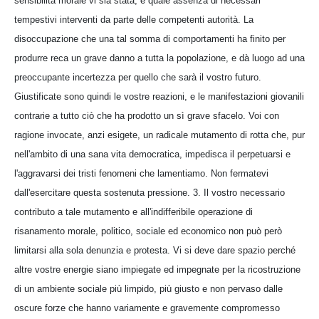
sensibilità morale vi sia stata, e quale assenza di necessari
tempestivi interventi da parte delle competenti autorità. La
disoccupazione che una tal somma di comportamenti ha finito per
produrre reca un grave danno a tutta la popolazione, e dà luogo ad una
preoccupante incertezza per quello che sarà il vostro futuro.
Giustificate sono quindi le vostre reazioni, e le manifestazioni giovanili
contrarie a tutto ciò che ha prodotto un sì grave sfacelo. Voi con
ragione invocate, anzi esigete, un radicale mutamento di rotta che, pur
nell'ambito di una sana vita democratica, impedisca il perpetuarsi e
l'aggravarsi dei tristi fenomeni che lamentiamo. Non fermatevi
dall'esercitare questa sostenuta pressione. 3. Il vostro necessario
contributo a tale mutamento e all'indifferibile operazione di
risanamento morale, politico, sociale ed economico non può però
limitarsi alla sola denunzia e protesta. Vi si deve dare spazio perché
altre vostre energie siano impiegate ed impegnate per la ricostruzione
di un ambiente sociale più limpido, più giusto e non pervaso dalle
oscure forze che hanno variamente e gravemente compromesso