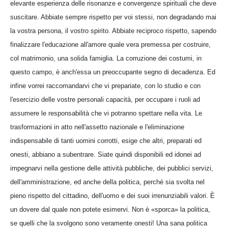
elevante esperienza delle risonanze e convergenze spirituali che deve
suscitare. Abbiate sempre rispetto per voi stessi, non degradando mai
la vostra persona, il vostro spirito. Abbiate reciproco rispetto, sapendo
finalizzare l'educazione all'amore quale vera premessa per costruire,
col matrimonio, una solida famiglia. La corruzione dei costumi, in
questo campo, è anch'essa un preoccupante segno di decadenza. Ed
infine vorrei raccomandarvi che vi prepariate, con lo studio e con
l'esercizio delle vostre personali capacità, per occupare i ruoli ad
assumere le responsabilità che vi potranno spettare nella vita. Le
trasformazioni in atto nell'assetto nazionale e l'eliminazione
indispensabile di tanti uomini corrotti, esige che altri, preparati ed
onesti, abbiano a subentrare. Siate quindi disponibili ed idonei ad
impegnarvi nella gestione delle attività pubbliche, dei pubblici servizi,
dell'amministrazione, ed anche della politica, perché sia svolta nel
pieno rispetto del cittadino, dell'uomo e dei suoi irrenunziabili valori. È
un dovere dal quale non potete esimervi. Non è «sporca» la politica,
se quelli che la svolgono sono veramente onesti! Una sana politica