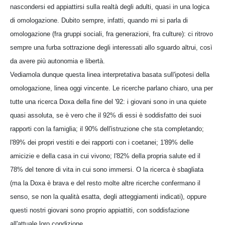
nascondersi ed appiattirsi sulla realtà degli adulti, quasi in una logica
di omologazione. Dubito sempre, infatti, quando mi si parla di
omologazione (fra gruppi sociali, fra generazioni, fra culture): ci ritrovo
sempre una furba sottrazione degli interessati allo sguardo altrui, così
da avere più autonomia e libertà.
Vediamola dunque questa linea interpretativa basata sull'ipotesi della
omologazione, linea oggi vincente. Le ricerche parlano chiaro, una per
tutte una ricerca Doxa della fine del '92: i giovani sono in una quiete
quasi assoluta, se è vero che il 92% di essi è soddisfatto dei suoi
rapporti con la famiglia; il 90% dell'istruzione che sta completando;
l'89% dei propri vestiti e dei rapporti con i coetanei; 1'89% delle
amicizie e della casa in cui vivono; l'82% della propria salute ed il
78% del tenore di vita in cui sono immersi. O la ricerca è sbagliata
(ma la Doxa è brava e del resto molte altre ricerche confermano il
senso, se non la qualità esatta, degli atteggiamenti indicati), oppure
questi nostri giovani sono proprio appiattiti, con soddisfazione
all'attuale loro condizione.