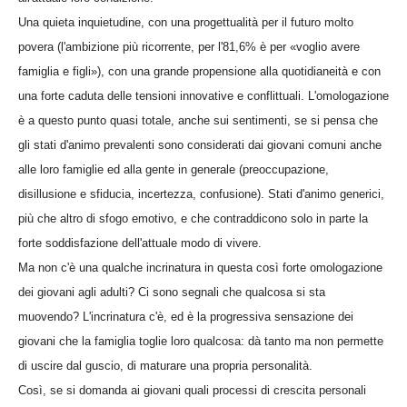
Una quieta inquietudine, con una progettualità per il futuro molto
povera (l'ambizione più ricorrente, per l'81,6% è per «voglio avere
famiglia e figli»), con una grande propensione alla quotidianeità e con
una forte caduta delle tensioni innovative e conflittuali. L'omologazione
è a questo punto quasi totale, anche sui sentimenti, se si pensa che
gli stati d'animo prevalenti sono considerati dai giovani comuni anche
alle loro famiglie ed alla gente in generale (preoccupazione,
disillusione e sfiducia, incertezza, confusione). Stati d'animo generici,
più che altro di sfogo emotivo, e che contraddicono solo in parte la
forte soddisfazione dell'attuale modo di vivere.
Ma non c'è una qualche incrinatura in questa così forte omologazione
dei giovani agli adulti? Ci sono segnali che qualcosa si sta
muovendo? L'incrinatura c'è, ed è la progressiva sensazione dei
giovani che la famiglia toglie loro qualcosa: dà tanto ma non permette
di uscire dal guscio, di maturare una propria personalità.
Così, se si domanda ai giovani quali processi di crescita personali