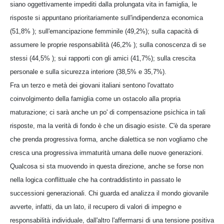
siano oggettivamente impediti dalla prolungata vita in famiglia, le
risposte si appuntano prioritariamente sull'indipendenza economica
(51,8% ); sull'emancipazione femminile (49,2%); sulla capacità di
assumere le proprie responsabilità (46,2% ); sulla conoscenza di se
stessi (44,5% ); sui rapporti con gli amici (41,7%); sulla crescita
personale e sulla sicurezza interiore (38,5% e 35,7%).
Fra un terzo e metà dei giovani italiani sentono l'ovattato
coinvolgimento della famiglia come un ostacolo alla propria
maturazione; ci sarà anche un po' di compensazione psichica in tali
risposte, ma la verità di fondo è che un disagio esiste. C'è da sperare
che prenda progressiva forma, anche dialettica se non vogliamo che
cresca una progressiva immaturità umana delle nuove generazioni.
Qualcosa si sta muovendo in questa direzione, anche se forse non
nella logica conflittuale che ha contraddistinto in passato le
successioni generazionali. Chi guarda ed analizza il mondo giovanile
avverte, infatti, da un lato, il recupero di valori di impegno e
responsabilità individuale, dall'altro l'affermarsi di una tensione positiva