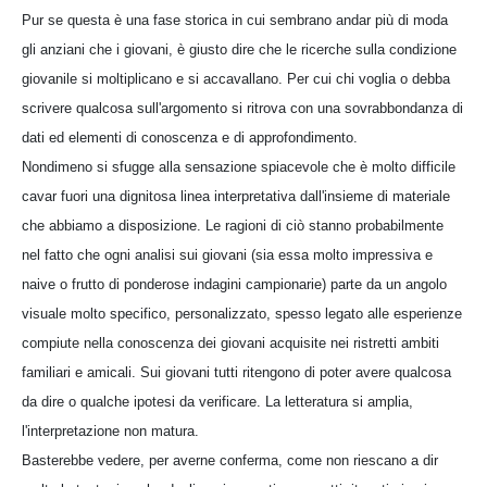
Pur se questa è una fase storica in cui sembrano andar più di moda
gli anziani che i giovani, è giusto dire che le ricerche sulla condizione
giovanile si moltiplicano e si accavallano. Per cui chi voglia o debba
scrivere qualcosa sull'argomento si ritrova con una sovrabbondanza di
dati ed elementi di conoscenza e di approfondimento.
Nondimeno si sfugge alla sensazione spiacevole che è molto difficile
cavar fuori una dignitosa linea interpretativa dall'insieme di materiale
che abbiamo a disposizione. Le ragioni di ciò stanno probabilmente
nel fatto che ogni analisi sui giovani (sia essa molto impressiva e
naive o frutto di ponderose indagini campionarie) parte da un angolo
visuale molto specifico, personalizzato, spesso legato alle esperienze
compiute nella conoscenza dei giovani acquisite nei ristretti ambiti
familiari e amicali. Sui giovani tutti ritengono di poter avere qualcosa
da dire o qualche ipotesi da verificare. La letteratura si amplia,
l'interpretazione non matura.
Basterebbe vedere, per averne conferma, come non riescano a dir