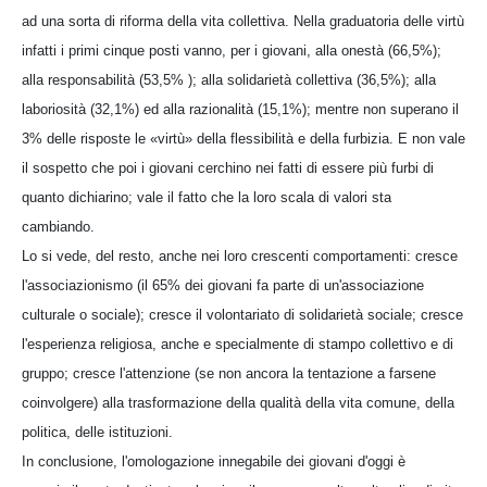
ad una sorta di riforma della vita collettiva. Nella graduatoria delle virtù
infatti i primi cinque posti vanno, per i giovani, alla onestà (66,5%);
alla responsabilità (53,5% ); alla solidarietà collettiva (36,5%); alla
laboriosità (32,1%) ed alla razionalità (15,1%); mentre non superano il
3% delle risposte le «virtù» della flessibilità e della furbizia. E non vale
il sospetto che poi i giovani cerchino nei fatti di essere più furbi di
quanto dichiarino; vale il fatto che la loro scala di valori sta
cambiando.
Lo si vede, del resto, anche nei loro crescenti comportamenti: cresce
l'associazionismo (il 65% dei giovani fa parte di un'associazione
culturale o sociale); cresce il volontariato di solidarietà sociale; cresce
l'esperienza religiosa, anche e specialmente di stampo collettivo e di
gruppo; cresce l'attenzione (se non ancora la tentazione a farsene
coinvolgere) alla trasformazione della qualità della vita comune, della
politica, delle istituzioni.
In conclusione, l'omologazione innegabile dei giovani d'oggi è