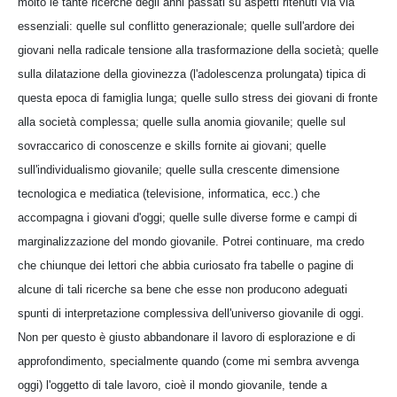
molto le tante ricerche degli anni passati su aspetti ritenuti via via
essenziali: quelle sul conflitto generazionale; quelle sull'ardore dei
giovani nella radicale tensione alla trasformazione della società; quelle
sulla dilatazione della giovinezza (l'adolescenza prolungata) tipica di
questa epoca di famiglia lunga; quelle sullo stress dei giovani di fronte
alla società complessa; quelle sulla anomia giovanile; quelle sul
sovraccarico di conoscenze e skills fornite ai giovani; quelle
sull'individualismo giovanile; quelle sulla crescente dimensione
tecnologica e mediatica (televisione, informatica, ecc.) che
accompagna i giovani d'oggi; quelle sulle diverse forme e campi di
marginalizzazione del mondo giovanile. Potrei continuare, ma credo
che chiunque dei lettori che abbia curiosato fra tabelle o pagine di
alcune di tali ricerche sa bene che esse non producono adeguati
spunti di interpretazione complessiva dell'universo giovanile di oggi.
Non per questo è giusto abbandonare il lavoro di esplorazione e di
approfondimento, specialmente quando (come mi sembra avvenga
oggi) l'oggetto di tale lavoro, cioè il mondo giovanile, tende a