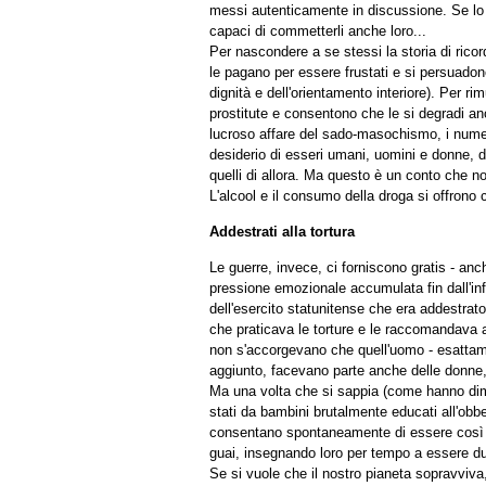
messi autenticamente in discussione. Se lo 
capaci di commetterli anche loro...
Per nascondere a se stessi la storia di ricor
le pagano per essere frustati e si persuadono
dignità e dell'orientamento interiore). Per r
prostitute e consentono che le si degradi anco
lucroso affare del sado-masochismo, i numeros
desiderio di esseri umani, uomini e donne, di 
quelli di allora. Ma questo è un conto che no
L'alcool e il consumo della droga si offron
Addestrati alla tortura
Le guerre, invece, ci forniscono gratis - anc
pressione emozionale accumulata fin dall'inf
dell'esercito statunitense che era addestrato
che praticava le torture e le raccomandava al
non s'accorgevano che quell'uomo - esattamen
aggiunto, facevano parte anche delle donne, 
Ma una volta che si sappia (come hanno dimost
stati da bambini brutalmente educati all'ob
consentano spontaneamente di essere così ass
guai, insegnando loro per tempo a essere dur
Se si vuole che il nostro pianeta sopravviva,