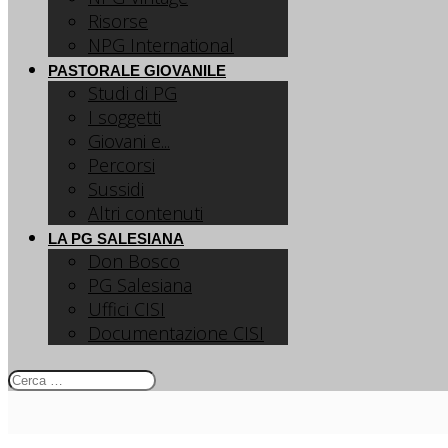
Risorse
NPG International
PASTORALE GIOVANILE
Studi di PG
I soggetti
Giovani e...
Percorsi
Sussidi
Altri contenuti
LA PG SALESIANA
Don Bosco
PG Salesiana
Uffici CISI
Documentazione CISI