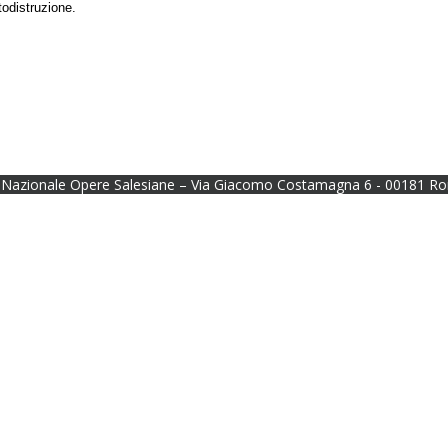
todistruzione.
Nazionale Opere Salesiane – Via Giacomo Costamagna 6 - 00181 Ro