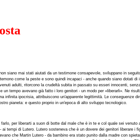
osta
he non siano mai stati aiutati da un testimone consapevole, sviluppano in segu
i temono come la peste e sono quindi incapaci - anche quando siano dotati di in
ivenuti adulti, ritorcono la crudeltà subita in passato su esseri innocenti, s
ome un tempo avevano già fatto i loro genitori - un modo per «liberarli». Ne ris
 infinita ipocrisia, attribuiscono un'apparente legittimità. Le conseguenze dirett
stro pianeta: e questo proprio in un'epoca di alto sviluppo tecnologico.
rlo, per liberarti a suon di botte dal male che è in te e col quale sei venuto 
 - ai tempi di Lutero. Lutero sosteneva che è un dovere dei genitori liberare i fi
pevano che Martin Lutero - da bambino era stato punito dalla madre con spieta