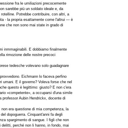
nessione fra le umiliazioni precocemente
non sarebbe più un soldato ideale e, da
otelline. Potrebbe contribuire, con altri, a
ita - la propria esattamente come l'altrui — è
sone che non sono mai state in grado di
armi inmmaginabili. E dobbiamo finalmente
lla rimozione delle nostre precoci
imprese tedesche volevano solo guadagnare
i provvedono. Eichmann lo faceva perfino
ri umani. E il governo? Voleva forse che nel
nche questo è legittimo: giusto? E non c'era
ario «competente», a occuparsi d'una simile
lga professor Aubin Hendrickx, docente di
o, non era questione di mia competenza, la
 del dopoguerra. Cinquant'anni fa degli
enza spargimento di sangue. I figli che non
i delitti, perché non li hanno, in fondo, mai