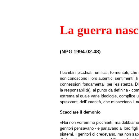
La guerra nasc
(NPG 1994-02-48)
I bambini picchiati, umiliati, tormentati, c
non conoscono i loro autentici sentimenti, l
connessioni fondamentali per l'esistenza. D
la responsabilità), al punto da definirla - c
estrema al quale varie ideologie, complice una
sprezzanti dell'umanità, che minacciano il no
Scacciare il demonio
«Noi non vorremmo picchiarti, ma dobbiamo fa
genitori pensavano - e parlavano ai loro figli
sistemi. I genitori ci credevano, ma non sa