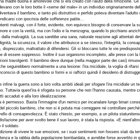
una madre buona e amorevole che si era creato con l'aiuto della rimozione. 
evano con le loro botte il «seme del male» in un individuo originariamente del
o diventava il bambino, e tanto più distruttivo e perfido poteva diventare l'adul
ndicarsi con ipocrisia delle sofferenze patite...
nti malvagi, con il forte, evidente, non equivoco bisogno di conservare la s
more e con la verità, ma con l'odio e la menzogna, quando lo picchiano anzich
ia e dalla malvagità. La sua sarebbe una sana, naturale reazione agli attentati d
ignità, la sicurezza, il valore che attribuisce a se stesso, l'integrità, la consa
disprezzato, maltrattato di difendersi. Gli si bloccano tutte le vie predisposte
he di essere soppresso. Inoltre il suo organismo incompleto, alle prese con la 
oni travolgenti. Il bambino deve dunque (nella maggior parte dei casi) rimuovere
 che seguirebbero normalmente a una lesione: l'ira micidiale, la voglia di rifar
conscio di questo bambino si formi e si rafforzi quindi il desiderio di distrug
e infine la guerra sono a loro volta ambiti ideali per sfogare l'ira micidiale 
o. Tuttavia quest'ira è sfogata su persone che non l'hanno causata, mentre c
tti accaduti e alla loro idealizzazione.
a è permesso. Basta l'immagine d'un nemico per incanalare lungo binari consent
ca del piccolo bambino, che non si è potuta mai correggere né controllare perc
vello di consapevolezza. È stato chiesto, per esempio, a un pilota statuniten
azione per aver svolto bene il suo lavoro, è stata la risposta. «E nient'altro?»
il soldato.
zione di vivere le sue emozioni, se i suoi sentimenti non fossero stati da te
potenza e la rabbia della popolazione bombardata, e avrebbe forse avvertito i