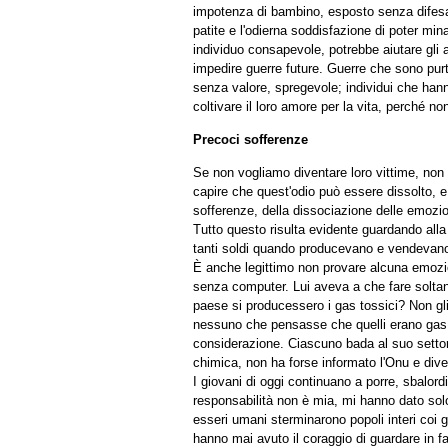
impotenza di bambino, esposto senza difesa 
patite e l'odierna soddisfazione di poter mi
individuo consapevole, potrebbe aiutare gli a
impedire guerre future. Guerre che sono purtr
senza valore, spregevole; individui che hann
coltivare il loro amore per la vita, perché 
Precoci sofferenze
Se non vogliamo diventare loro vittime, non 
capire che quest'odio può essere dissolto, 
sofferenze, della dissociazione delle emozio
Tutto questo risulta evidente guardando al
tanti soldi quando producevano e vendevano 
È anche legittimo non provare alcuna emozio
senza computer. Lui aveva a che fare soltan
paese si producessero i gas tossici? Non gli
nessuno che pensasse che quelli erano gas 
considerazione. Ciascuno bada al suo settore
chimica, non ha forse informato l'Onu e dive
I giovani di oggi continuano a porre, sbalo
responsabilità non è mia, mi hanno dato solo
esseri umani sterminarono popoli interi coi 
hanno mai avuto il coraggio di guardare in facc