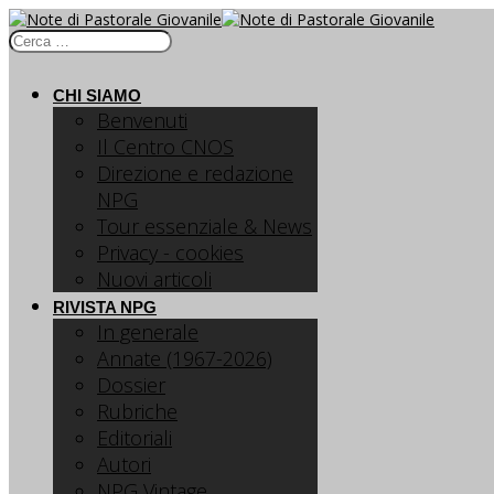
CHI SIAMO
Benvenuti
Il Centro CNOS
Direzione e redazione
NPG
Tour essenziale & News
Privacy - cookies
Nuovi articoli
RIVISTA NPG
In generale
Annate (1967-2026)
Dossier
Rubriche
Editoriali
Autori
NPG Vintage