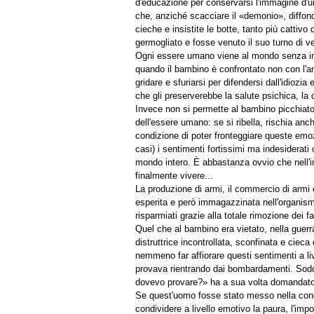
d'educazione per conservarsi l'immagine d'
che, anziché scacciare il «demonio», diffond
cieche e insistite le botte, tanto più cattiv
germogliato e fosse venuto il suo turno di ve
Ogni essere umano viene al mondo senza inte
quando il bambino è confrontato non con l'a
gridare e sfuriarsi per difendersi dall'idioz
che gli preserverebbe la salute psichica, la d
Invece non si permette al bambino picchiato, 
dell'essere umano: se si ribella, rischia anc
condizione di poter fronteggiare queste emozi
casi) i sentimenti fortissimi ma indesiderati
mondo intero. È abbastanza ovvio che nell'in
finalmente vivere...
La produzione di armi, il commercio di armi 
esperita e però immagazzinata nell'organism
risparmiati grazie alla totale rimozione dei fa
Quel che al bambino era vietato, nella guerr
distruttrice incontrollata, sconfinata e cie
nemmeno far affiorare questi sentimenti a li
provava rientrando dai bombardamenti. Soddisf
dovevo provare?» ha a sua volta domandato 
Se quest'uomo fosse stato messo nella condi
condividere a livello emotivo la paura, l'im