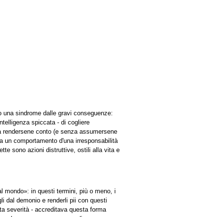
ito una sindrome dalle gravi conseguenze:
telligenza spiccata - di cogliere
enza rendersene conto (e senza assumersene
ulta un comportamento d'una irresponsabilità
e sono azioni distruttive, ostili alla vita e
al mondo»: in questi termini, più o meno, i
gli dal demonio e renderli pii con questi
ta severità - accreditava questa forma