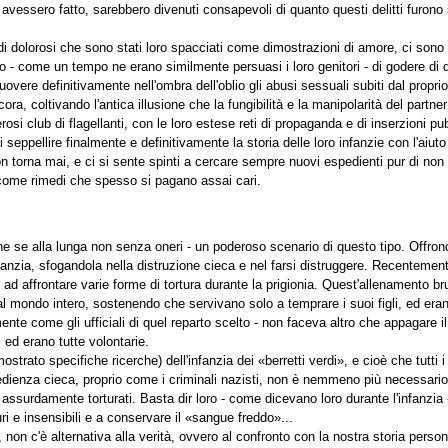
avessero fatto, sarebbero divenuti consapevoli di quanto questi delitti furon
di dolorosi che sono stati loro spacciati come dimostrazioni di amore, ci sono 
 - come un tempo ne erano similmente persuasi i loro genitori - di godere di qu
imuovere definitivamente nell'ombra dell'oblio gli abusi sessuali subiti dal prop
ra, coltivando l'antica illusione che la fungibilità e la manipolarità del partne
i club di flagellanti, con le loro estese reti di propaganda e di inserzioni pub
seppellire finalmente e definitivamente la storia delle loro infanzie con l'aiuto
n torna mai, e ci si sente spinti a cercare sempre nuovi espedienti pur di non 
o come rimedi che spesso si pagano assai cari.
he se alla lunga non senza oneri - un poderoso scenario di questo tipo. Offrono
anzia, sfogandola nella distruzione cieca e nel farsi distruggere. Recentemente
 ad affrontare varie forme di tortura durante la prigionia. Quest'allenamento bru
 mondo intero, sostenendo che servivano solo a temprare i suoi figli, ed erano q
te come gli ufficiali di quel reparto scelto - non faceva altro che appagare il
ed erano tutte volontarie.
rato specifiche ricerche) dell'infanzia dei «berretti verdi», e cioè che tutti i
bedienza cieca, proprio come i criminali nazisti, non è nemmeno più necessario
urdamente torturati. Basta dir loro - come dicevano loro durante l'infanzia -
i e insensibili e a conservare il «sangue freddo»...
 non c'è alternativa alla verità, ovvero al confronto con la nostra storia perso