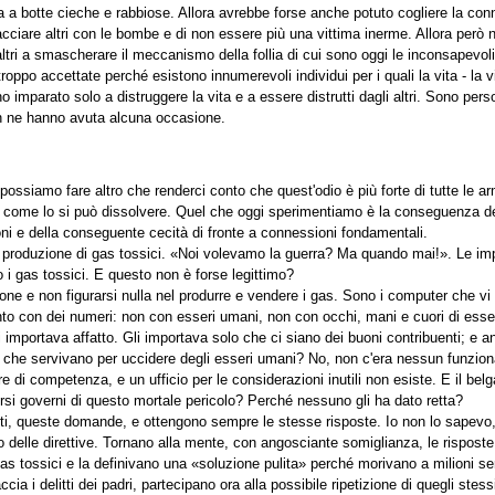
a botte cieche e rabbiose. Allora avrebbe forse anche potuto cogliere la con
nacciare altri con le bombe e di non essere più una vittima inerme. Allora però 
ltri a smascherare il meccanismo della follia di cui sono oggi le inconsapevoli r
oppo accettate perché esistono innumerevoli individui per i quali la vita - la v
o imparato solo a distruggere la vita e a essere distrutti dagli altri. Sono per
non ne hanno avuta alcuna occasione.
possiamo fare altro che renderci conto che quest'odio è più forte di tutte le 
e come lo si può dissolvere. Quel che oggi sperimentiamo è la conseguenza de
ni e della conseguente cecità di fronte a connessioni fondamentali.
la produzione di gas tossici. «Noi volevamo la guerra? Ma quando mai!». Le 
i gas tossici. E questo non è forse legittimo?
ne e non figurarsi nulla nel produrre e vendere i gas. Sono i computer che v
to con dei numeri: non con esseri umani, non con occhi, mani e cuori di esse
 importava affatto. Gli importava solo che ci siano dei buoni contribuenti; e a
che servivano per uccidere degli esseri umani? No, non c'era nessun funzion
 di competenza, e un ufficio per le considerazioni inutili non esiste. E il be
rsi governi di questo mortale pericolo? Perché nessuno gli ha dato retta?
rditi, queste domande, e ottengono sempre le stesse risposte. Io non lo sapev
 delle direttive. Tornano alla mente, con angosciante somiglianza, le risposte
gas tossici e la definivano una «soluzione pulita» perché morivano a milioni s
ia i delitti dei padri, partecipano ora alla possibile ripetizione di quegli stess