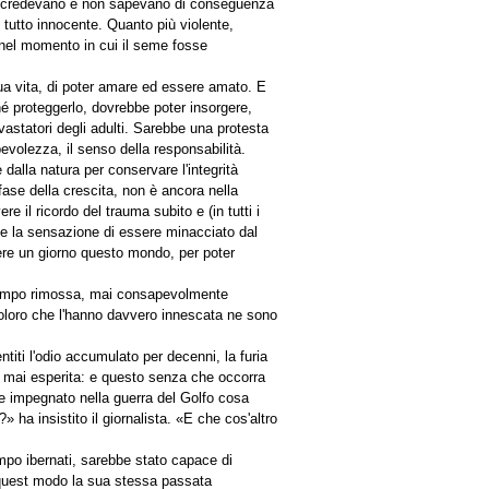
Gli credevano e non sapevano di conseguenza
 tutto innocente. Quanto più violente,
to nel momento in cui il seme fosse
ua vita, di poter amare ed essere amato. E
é proteggerlo, dovrebbe poter insorgere,
evastatori degli adulti. Sarebbe una protesta
pevolezza, il senso della responsabilità.
 dalla natura per conservare l'integrità
fase della crescita, non è ancora nella
 il ricordo del trauma subito e (in tutti i
si e la sensazione di essere minacciato dal
gere un giorno questo mondo, per poter
un tempo rimossa, mai consapevolmente
oloro che l'hanno davvero innescata ne sono
iti l'odio accumulato per decenni, la furia
hé mai esperita: e questo senza che occorra
se impegnato nella guerra del Golfo cosa
 ha insistito il giornalista. «E che cos'altro
mpo ibernati, sarebbe stato capace di
n quest modo la sua stessa passata