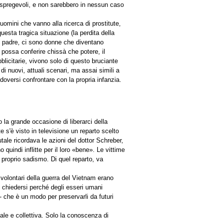
o spregevoli, e non sarebbero in nessun caso
uomini che vanno alla ricerca di prostitute,
esta tragica situazione (la perdita della
rio padre, ci sono donne che diventano
r possa conferire chissà che potere, il
blicitarie, vivono solo di questo bruciante
 di nuovi, attuali scenari, ma assai simili a
doversi confrontare con la propria infanzia.
 la grande occasione di liberarci della
 s'è visto in televisione un reparto scelto
tale ricordava le azioni del dottor Schreber,
uindi inflitte per il loro «bene». Le vittime
 proprio sadismo. Di quel reparto, va
 volontari della guerra del Vietnam erano
 chiedersi perché degli esseri umani
 che è un modo per preservarli da futuri
nale e collettiva. Solo la conoscenza di