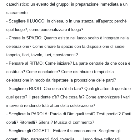
catechistico; un evento del gruppo; in preparazione immediata a un
sacramento.
- Scegliere il LUOGO: in chiesa, o in una stanza; all'aperto; perché
quel luogo?; come personalizzare il luogo?
- Creare lo SPAZIO: Quanto esiste nel luogo scelto è integrato nella
celebrazione? Come creare lo spazio con la disposizione di sedie,
tappeto, fiori, tavolo, luci, spostamenti?
- Pensare al RITMO: Come iniziare? La parte centrale da che cosa è
costituita? Come concludere? Come distribuire i tempi della
celebrazione in modo da rispettare la proporzione delle parti?
- Scegliere i RUOLI: Che cosa c'è da fare? Quali gli attori di questo o
quel gesto? Il presidente c'è? Che cosa fa? Come armonizzare i vari
interventi rendendo tutti attori della celebrazione?
- Scegliere la PAROLA: Parola di Dio: quali testi? Testi poetici? Canti
corali? Ritornelli? Silenzi? Musica di commento?
- Scegliere gli OGGETTI: Evitare il suprannumero. Scegliere gli
oggetti, libro, paramenti, fiori, tovaglia... Il luogo dove collocarli.