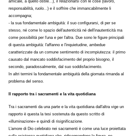
amicale, a quello ostile...), il relazionarsi con le cose (lavoro,
responsabilità, ruolo...) e il soffrire che immancabilmente li
accompagna;
- la sua fondamentale ambiguità: il suo configurarsi, di per se
stesso, né come lo spazio dell'autenticità né dell'inautenticità ma
come possibilità per l'una e per l'altra. Due sono le figure principali
di questa ambiguità: l'affanno e l'inquietudine, ambedue
caratterizzate da un comune sentimento di incompiutezza: il primo
causato dal mancato soddisfacimento del proprio bisogno, il
secondo, paradossalmente, dal suo soddisfacimento.
In altri termini la fondamentale ambiguità della giornata rimanda al
problema del senso.
Il rapporto tra i sacramenti e la vita quotidiana
Tra i sacramenti da una parte e la vita quotidiana dall'altra vige un
rapporto è questa la tesi sostenuta da questo scritto di
«illuminazione» e quindi di risignificazione.
L'amore di Dio celebrato nei sacramenti è come una luce proiettata
sulla esistenza quotidiana che, ridisegnandone la figura, ne