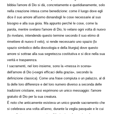
bibbia l'amore di Dio si dà, concretamente e quotidianamente, solo
nella creazione intesa come benedizione: come il luogo dove egli
dice il suo amore all'uomo donandogli le cose necessarie al suo
bisogno e alla sua gioia. Ma appunto perché le cose, come la
parola, mentre svelano l'amore di Dio, lo velano ogni volta di nuovo
(lo rivelano, intendendo questo termine secondo il suo etimo di
rimettere di nuovo il velo), si rende necessario uno spazio (lo
spazio simbolico della dossologia e della liturgia) dove questo
amore si sottrae alla sua segretezza costitutiva e si dice nella sua
verità e trasparenza.
I sacramenti, nel loro insieme, sono la «messa in scena»
dell'amore di Dio («segni efficaci della grazia», secondo la
definizione classica). Come una frase compiuta o un palazzo, al di
là delle loro differenze e del loro numero diverso a seconda delle
tradizioni cristiane, essi esprimono un unico messaggio: l'amore
gratuito di Dio per la sua creatura.
È noto che anticamente esisteva un unico grande sacramento che
si celebrava una volta all'anno, durante la veglia pasquale e le cui