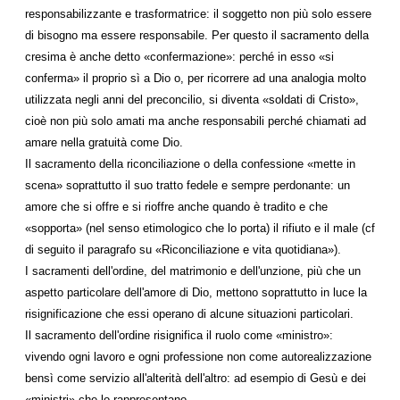
responsabilizzante e trasformatrice: il soggetto non più solo essere
di bisogno ma essere responsabile. Per questo il sacramento della
cresima è anche detto «confermazione»: perché in esso «si
conferma» il proprio sì a Dio o, per ricorrere ad una analogia molto
utilizzata negli anni del preconcilio, si diventa «soldati di Cristo»,
cioè non più solo amati ma anche responsabili perché chiamati ad
amare nella gratuità come Dio.
Il sacramento della riconciliazione o della confessione «mette in
scena» soprattutto il suo tratto fedele e sempre perdonante: un
amore che si offre e si rioffre anche quando è tradito e che
«sopporta» (nel senso etimologico che lo porta) il rifiuto e il male (cf
di seguito il paragrafo su «Riconciliazione e vita quotidiana»).
I sacramenti dell'ordine, del matrimonio e dell'unzione, più che un
aspetto particolare dell'amore di Dio, mettono soprattutto in luce la
risignificazione che essi operano di alcune situazioni particolari.
Il sacramento dell'ordine risignifica il ruolo come «ministro»:
vivendo ogni lavoro e ogni professione non come autorealizzazione
bensì come servizio all'alterità dell'altro: ad esempio di Gesù e dei
«ministri» che lo rappresentano.