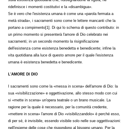
ridefinisce i momenti costitutivi e la «disambigua».
Se è vero che l'esistenza umana è come una «parola fermata a
metà strada», i sacramenti sono come le lettere mancanti che la
portano a compimento[1]. Di qui lo schema di questo contributo: in
un primo momento si presenterà l'amore di Dio celebrato nei
sacramenti; in un secondo momento la risignificazione
dell'esistenza come esistenza benedetta e benedicente; infine la
vita quotidiana alla luce di questo amore per il quale l'esistenza
umana è esistenza benedetta e benedicente.
L'AMORE Dl DIO
I sacramenti sono come la «messa in scena» dell'amore di Dio: la
sua «visibilizzazione» e oggettivazione, allo stesso modo con cui
si «mette in scena» un'opera teatrale o un brano musicale. La
ragione per la quale è necessario, per la comunità credente,
«mettere in scena» l'amore di Dio «visibilizzandolo» è perché esso,
di per sé, è invisibile, essendo visibile solo nelle sue oggettivazioni:
nell'insieme delle cose che rispondono al bisogno umano. Per la