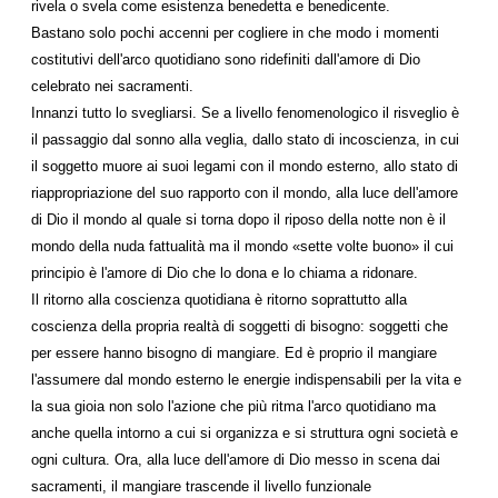
rivela o svela come esistenza benedetta e benedicente.
Bastano solo pochi accenni per cogliere in che modo i momenti
costitutivi dell'arco quotidiano sono ridefiniti dall'amore di Dio
celebrato nei sacramenti.
Innanzi tutto lo svegliarsi. Se a livello fenomenologico il risveglio è
il passaggio dal sonno alla veglia, dallo stato di incoscienza, in cui
il soggetto muore ai suoi legami con il mondo esterno, allo stato di
riappropriazione del suo rapporto con il mondo, alla luce dell'amore
di Dio il mondo al quale si torna dopo il riposo della notte non è il
mondo della nuda fattualità ma il mondo «sette volte buono» il cui
principio è l'amore di Dio che lo dona e lo chiama a ridonare.
Il ritorno alla coscienza quotidiana è ritorno soprattutto alla
coscienza della propria realtà di soggetti di bisogno: soggetti che
per essere hanno bisogno di mangiare. Ed è proprio il mangiare
l'assumere dal mondo esterno le energie indispensabili per la vita e
la sua gioia non solo l'azione che più ritma l'arco quotidiano ma
anche quella intorno a cui si organizza e si struttura ogni società e
ogni cultura. Ora, alla luce dell'amore di Dio messo in scena dai
sacramenti, il mangiare trascende il livello funzionale