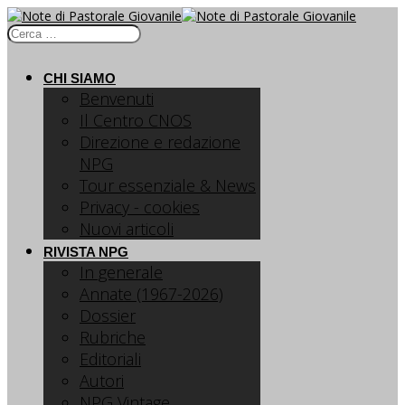
CHI SIAMO
Benvenuti
Il Centro CNOS
Direzione e redazione
NPG
Tour essenziale & News
Privacy - cookies
Nuovi articoli
RIVISTA NPG
In generale
Annate (1967-2026)
Dossier
Rubriche
Editoriali
Autori
NPG Vintage