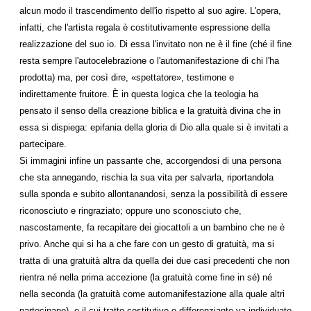
alcun modo il trascendimento dell'io rispetto al suo agire. L'opera,
infatti, che l'artista regala è costitutivamente espressione della
realizzazione del suo io. Di essa l'invitato non ne è il fine (ché il fine
resta sempre l'autocelebrazione o l'automanifestazione di chi l'ha
prodotta) ma, per così dire, «spettatore», testimone e
indirettamente fruitore. È in questa logica che la teologia ha
pensato il senso della creazione biblica e la gratuità divina che in
essa si dispiega: epifania della gloria di Dio alla quale si è invitati a
partecipare.
Si immagini infine un passante che, accorgendosi di una persona
che sta annegando, rischia la sua vita per salvarla, riportandola
sulla sponda e subito allontanandosi, senza la possibilità di essere
riconosciuto e ringraziato; oppure uno sconosciuto che,
nascostamente, fa recapitare dei giocattoli a un bambino che ne è
privo. Anche qui si ha a che fare con un gesto di gratuità, ma si
tratta di una gratuità altra da quella dei due casi precedenti che non
rientra né nella prima accezione (la gratuità come fine in sé) né
nella seconda (la gratuità come automanifestazione alla quale altri
partecipano), e il cui tratto costitutivo e differenziante va individuato