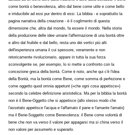
come bontà o benevolenza, altro dal bene come utile e come bello
e irriducibile ad essi pur dentro di essi. La bibbia - e soprattutto la
pagina narrativa della creazione - è il coglimento di questa
dimensione che, altra dal mondo, fa essere il mondo. Nella storia
della produzione delle idee umane l'affermazione di una bontà oltre
e altro dal fruibile e dal bello, resta uno dei vertici più alti
dell'esperienza umana il cui spessore, veramente e non
retoricamente rivoluzionario, appare in tutta la sua forza
sconvolgente se, per esempio, lo si mette a confronto con la
concezione greca della bontà. Come è noto, anche qui c'è l'idea
della Bontà, ma la bontà come Bene, come somma di perfezione e
come oggetto quod omnia appetunt («che ogni cosa appetisce»)
secondo la celebre definizione aristotelica. Ma per la bibbia la bontà
non è il Bene-Oggetto che si appetisce (allo stesso modo che
l'assetato appetisce l'acqua e l'affamato il pane e l'amante l'amato)
ma il Bene-Soggetto come Benevolenza: il Bene come volontà di
bene che non va verso il valore per appagarsi ma si china verso il
non valore per assumerlo e superarlo.