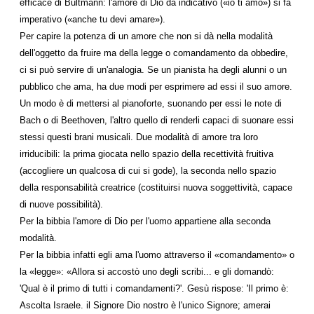
efficace di Bultmann: l'amore di Dio da indicativo («io ti amo») si fa
imperativo («anche tu devi amare»).
Per capire la potenza di un amore che non si dà nella modalità
dell'oggetto da fruire ma della legge o comandamento da obbedire,
ci si può servire di un'analogia. Se un pianista ha degli alunni o un
pubblico che ama, ha due modi per esprimere ad essi il suo amore.
Un modo è di mettersi al pianoforte, suonando per essi le note di
Bach o di Beethoven, l'altro quello di renderli capaci di suonare essi
stessi questi brani musicali. Due modalità di amore tra loro
irriducibili: la prima giocata nello spazio della recettività fruitiva
(accogliere un qualcosa di cui si gode), la seconda nello spazio
della responsabilità creatrice (costituirsi nuova soggettività, capace
di nuove possibilità).
Per la bibbia l'amore di Dio per l'uomo appartiene alla seconda
modalità.
Per la bibbia infatti egli ama l'uomo attraverso il «comandamento» o
la «legge»: «Allora si accostò uno degli scribi... e gli domandò:
'Qual è il primo di tutti i comandamenti?'. Gesù rispose: 'Il primo è:
Ascolta Israele. il Signore Dio nostro è l'unico Signore; amerai