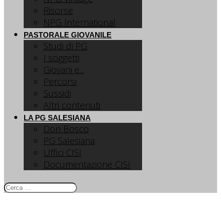
Risorse
NPG International
PASTORALE GIOVANILE
Studi di PG
I soggetti
Giovani e...
Percorsi
Sussidi
Altri contenuti
LA PG SALESIANA
Don Bosco
PG Salesiana
Uffici CISI
Documentazione CISI