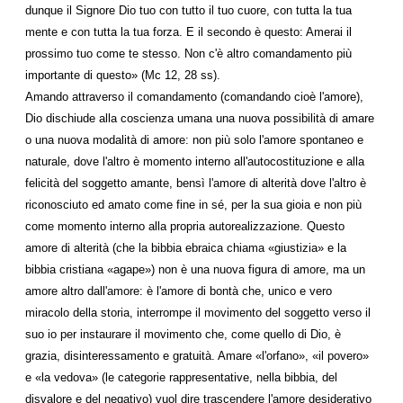
dunque il Signore Dio tuo con tutto il tuo cuore, con tutta la tua
mente e con tutta la tua forza. E il secondo è questo: Amerai il
prossimo tuo come te stesso. Non c'è altro comandamento più
importante di questo» (Mc 12, 28 ss).
Amando attraverso il comandamento (comandando cioè l'amore),
Dio dischiude alla coscienza umana una nuova possibilità di amare
o una nuova modalità di amore: non più solo l'amore spontaneo e
naturale, dove l'altro è momento interno all'autocostituzione e alla
felicità del soggetto amante, bensì l'amore di alterità dove l'altro è
riconosciuto ed amato come fine in sé, per la sua gioia e non più
come momento interno alla propria autorealizzazione. Questo
amore di alterità (che la bibbia ebraica chiama «giustizia» e la
bibbia cristiana «agape») non è una nuova figura di amore, ma un
amore altro dall'amore: è l'amore di bontà che, unico e vero
miracolo della storia, interrompe il movimento del soggetto verso il
suo io per instaurare il movimento che, come quello di Dio, è
grazia, disinteressamento e gratuità. Amare «l'orfano», «il povero»
e «la vedova» (le categorie rappresentative, nella bibbia, del
disvalore e del negativo) vuol dire trascendere l'amore desiderativo