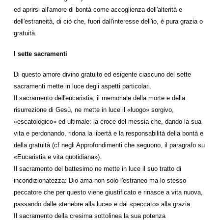
ed aprirsi all'amore di bontà come accoglienza dell'alterità e
dell'estraneità, di ciò che, fuori dall'interesse dell'io, è pura grazia o
gratuità.
I sette sacramenti
Di questo amore divino gratuito ed esigente ciascuno dei sette
sacramenti mette in luce degli aspetti particolari.
Il sacramento dell'eucaristia, il memoriale della morte e della
risurrezione di Gesù, ne mette in luce il «luogo» sorgivo,
«escatologico» ed ultimale: la croce del messia che, dando la sua
vita e perdonando, ridona la libertà e la responsabilità della bontà e
della gratuità (cf negli Approfondimenti che seguono, il paragrafo su
«Eucaristia e vita quotidiana»).
Il sacramento del battesimo ne mette in luce il suo tratto di
incondizionatezza: Dio ama non solo l'estraneo ma lo stesso
peccatore che per questo viene giustificato e rinasce a vita nuova,
passando dalle «tenebre alla luce» e dal «peccato» alla grazia.
Il sacramento della cresima sottolinea la sua potenza