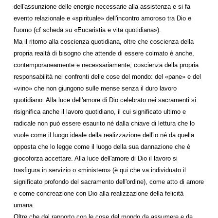
dell'assunzione delle energie necessarie alla assistenza e si fa
evento relazionale e «spirituale» dell'incontro amoroso tra Dio e
l'uomo (cf scheda su «Eucaristia e vita quotidiana»).
Ma il ritorno alla coscienza quotidiana, oltre che coscienza della
propria realtà di bisogno che attende di essere colmato è anche,
contemporaneamente e necessariamente, coscienza della propria
responsabilità nei confronti delle cose del mondo: del «pane» e del
«vino» che non giungono sulle mense senza il duro lavoro
quotidiano. Alla luce dell'amore di Dio celebrato nei sacramenti si
risignifica anche il lavoro quotidiano, il cui significato ultimo e
radicale non può essere esaurito né dalla chiave di lettura che lo
vuole come il luogo ideale della realizzazione dell'io né da quella
opposta che lo legge come il luogo della sua dannazione che è
giocoforza accettare. Alla luce dell'amore di Dio il lavoro si
trasfigura in servizio o «ministero» (è qui che va individuato il
significato profondo del sacramento dell'ordine), come atto di amore
e come concreazione con Dio alla realizzazione della felicità
umana.
Oltre che dal rapporto con le cose del mondo da assumere e da