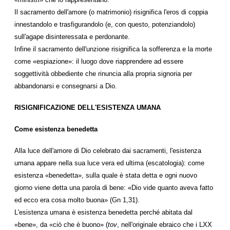
Il sacramento dell'amore (o matrimonio) risignifica l'eros di coppia
innestandolo e trasfigurandolo (e, con questo, potenziandolo)
sull'agape disinteressata e perdonante.
Infine il sacramento dell'unzione risignifica la sofferenza e la morte
come «espiazione»: il luogo dove riapprendere ad essere
soggettività obbediente che rinuncia alla propria signoria per
abbandonarsi e consegnarsi a Dio.
RISIGNIFICAZIONE DELL'ESISTENZA UMANA
Come esistenza benedetta
Alla luce dell'amore di Dio celebrato dai sacramenti, l'esistenza
umana appare nella sua luce vera ed ultima (escatologia): come
esistenza «benedetta», sulla quale è stata detta e ogni nuovo
giorno viene detta una parola di bene: «Dio vide quanto aveva fatto
ed ecco era cosa molto buona» (Gn 1,31).
L'esistenza umana è esistenza benedetta perché abitata dal
«bene», da «ciò che è buono» (
tov
, nell'originale ebraico che i LXX