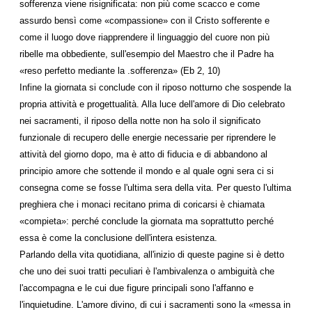
sofferenza viene risignificata: non più come scacco e come
assurdo bensì come «compassione» con il Cristo sofferente e
come il luogo dove riapprendere il linguaggio del cuore non più
ribelle ma obbediente, sull'esempio del Maestro che il Padre ha
«reso perfetto mediante la .sofferenza» (Eb 2, 10)
Infine la giornata si conclude con il riposo notturno che sospende la
propria attività e progettualità. Alla luce dell'amore di Dio celebrato
nei sacramenti, il riposo della notte non ha solo il significato
funzionale di recupero delle energie necessarie per riprendere le
attività del giorno dopo, ma è atto di fiducia e di abbandono al
principio amore che sottende il mondo e al quale ogni sera ci si
consegna come se fosse l'ultima sera della vita. Per questo l'ultima
preghiera che i monaci recitano prima di coricarsi è chiamata
«compieta»: perché conclude la giornata ma soprattutto perché
essa è come la conclusione dell'intera esistenza.
Parlando della vita quotidiana, all'inizio di queste pagine si è detto
che uno dei suoi tratti peculiari è l'ambivalenza o ambiguità che
l'accompagna e le cui due figure principali sono l'affanno e
l'inquietudine. L'amore divino, di cui i sacramenti sono la «messa in