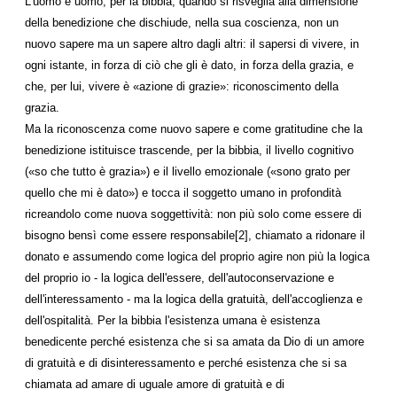
L'uomo è uomo, per la bibbia, quando si risveglia alla dimensione
della benedizione che dischiude, nella sua coscienza, non un
nuovo sapere ma un sapere altro dagli altri: il sapersi di vivere, in
ogni istante, in forza di ciò che gli è dato, in forza della grazia, e
che, per lui, vivere è «azione di grazie»: riconoscimento della
grazia.
Ma la riconoscenza come nuovo sapere e come gratitudine che la
benedizione istituisce trascende, per la bibbia, il livello cognitivo
(«so che tutto è grazia») e il livello emozionale («sono grato per
quello che mi è dato») e tocca il soggetto umano in profondità
ricreandolo come nuova soggettività: non più solo come essere di
bisogno bensì come essere responsabile[2], chiamato a ridonare il
donato e assumendo come logica del proprio agire non più la logica
del proprio io - la logica dell'essere, dell'autoconservazione e
dell'interessamento - ma la logica della gratuità, dell'accoglienza e
dell'ospitalità. Per la bibbia l'esistenza umana è esistenza
benedicente perché esistenza che si sa amata da Dio di un amore
di gratuità e di disinteressamento e perché esistenza che si sa
chiamata ad amare di uguale amore di gratuità e di