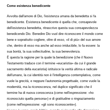
Come esistenza benedicente
Avvolta dall'amore di Dio, l'esistenza umana da benedetta si fa
benedicente. Esistenza benedicente è quella che, consapevole
dell'esistenza benedetta, ritrascrive questa sua consapevolezza
benedicendo Dio. Benedire Dio vuol dire riconoscere il mondo come
bene e soprattutto cogliere, oltre di esso, «il di più» del suo amore
che, dentro di esso ma anche ad esso irriducibile, lo fa essere: la
sua bontà, la sua sollecitudine, la sua benevolenza.
È questa la ragione per la quale la benedizione (che il Nuovo
Testamento traduce con il termine «eucaristia» da cui il grande
sacramento della eucaristia) istituisce la verità ultima e radicale
dell'umano, la cui identità non è l'intelligenza contemplativa, come
vuole la grecità, e neppure l'autonomia progettuale, come vuole la
modernità, ma la riconoscenza, nel duplice significato che il
termine ha di nuova conoscenza (come nell'espressione: «ho
riconosciuto quella persona») e di gratitudine o ringraziamento
(come nell'espressione: «gli sono riconoscente»).