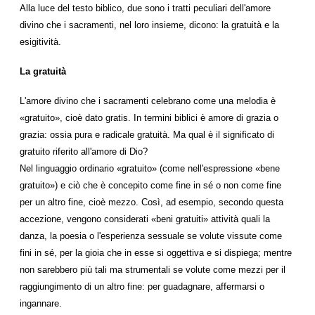
Alla luce del testo biblico, due sono i tratti peculiari dell'amore
divino che i sacramenti, nel loro insieme, dicono: la gratuità e la
esigitività.
La gratuità
L'amore divino che i sacramenti celebrano come una melodia è
«gratuito», cioè dato gratis. In termini biblici è amore di grazia o
grazia: ossia pura e radicale gratuità. Ma qual è il significato di
gratuito riferito all'amore di Dio?
Nel linguaggio ordinario «gratuito» (come nell'espressione «bene
gratuito») e ciò che è concepito come fine in sé o non come fine
per un altro fine, cioè mezzo. Così, ad esempio, secondo questa
accezione, vengono considerati «beni gratuiti» attività quali la
danza, la poesia o l'esperienza sessuale se volute vissute come
fini in sé, per la gioia che in esse si oggettiva e si dispiega; mentre
non sarebbero più tali ma strumentali se volute come mezzi per il
raggiungimento di un altro fine: per guadagnare, affermarsi o
ingannare.