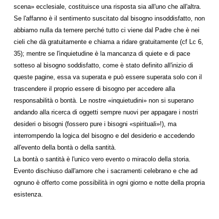
scena» ecclesiale, costituisce una risposta sia all'uno che all'altra.
Se l'affanno è il sentimento suscitato dal bisogno insoddisfatto, non
abbiamo nulla da temere perché tutto ci viene dal Padre che è nei
cieli che dà gratuitamente e chiama a ridare gratuitamente (cf Lc 6,
35); mentre se l'inquietudine è la mancanza di quiete e di pace
sotteso al bisogno soddisfatto, come è stato definito all'inizio di
queste pagine, essa va superata e può essere superata solo con il
trascendere il proprio essere di bisogno per accedere alla
responsabilità o bontà. Le nostre «inquietudini» non si superano
andando alla ricerca di oggetti sempre nuovi per appagare i nostri
desideri o bisogni (fossero pure i bisogni «spirituali»!), ma
interrompendo la logica del bisogno e del desiderio e accedendo
all'evento della bontà o della santità.
La bontà o santità è l'unico vero evento o miracolo della storia.
Evento dischiuso dall'amore che i sacramenti celebrano e che ad
ognuno è offerto come possibilità in ogni giorno e notte della propria
esistenza.