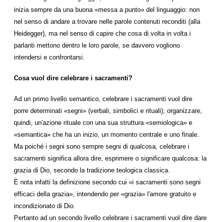
inizia sempre da una buona «messa a punto» del linguaggio: non
nel senso di andare a trovare nelle parole contenuti reconditi (alla
Heidegger), ma nel senso di capire che cosa di volta in volta i
parlanti mettono dentro le loro parole, se davvero vogliono
intendersi e confrontarsi.
Cosa vuol dire celebrare i sacramenti?
Ad un primo livello semantico, celebrare i sacramenti vuol dire
porre determinati «segni» (verbali, simbolici e rituali); organizzare,
quindi, un'azione rituale con una sua struttura «semiologica» e
«semantica» che ha un inizio, un momento centrale e uno finale.
Ma poiché i segni sono sempre segni di qualcosa, celebrare i
sacramenti significa allora dire, esprimere o significare qualcosa: la
grazia di Dio, secondo la tradizione teologica classica.
È nota infatti la definizione secondo cui «i sacramenti sono segni
efficaci della grazia», intendendo per «grazia» l'amore gratuito e
incondizionato di Dio.
Pertanto ad un secondo livello celebrare i sacramenti vuol dire dare