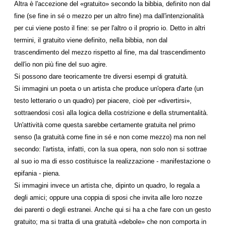
Altra è l'accezione del «gratuito» secondo la bibbia, definito non dal
fine (se fine in sé o mezzo per un altro fine) ma dall'intenzionalità
per cui viene posto il fine: se per l'altro o il proprio io. Detto in altri
termini, il gratuito viene definito, nella bibbia, non dal
trascendimento del mezzo rispetto al fine, ma dal trascendimento
dell'io non più fine del suo agire.
Si possono dare teoricamente tre diversi esempi di gratuità.
Si immagini un poeta o un artista che produce un'opera d'arte (un
testo letterario o un quadro) per piacere, cioè per «divertirsi»,
sottraendosi così alla logica della costrizione e della strumentalità.
Un'attività come questa sarebbe certamente gratuita nel primo
senso (la gratuità come fine in sé e non come mezzo) ma non nel
secondo: l'artista, infatti, con la sua opera, non solo non si sottrae
al suo io ma di esso costituisce la realizzazione - manifestazione o
epifania - piena.
Si immagini invece un artista che, dipinto un quadro, lo regala a
degli amici; oppure una coppia di sposi che invita alle loro nozze
dei parenti o degli estranei. Anche qui si ha a che fare con un gesto
gratuito; ma si tratta di una gratuità «debole» che non comporta in