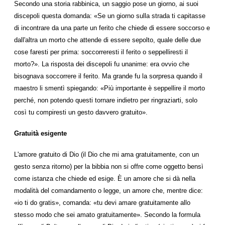
Secondo una storia rabbinica, un saggio pose un giorno, ai suoi
discepoli questa domanda: «Se un giorno sulla strada ti capitasse
di incontrare da una parte un ferito che chiede di essere soccorso e
dall'altra un morto che attende di essere sepolto, quale delle due
cose faresti per prima: soccorreresti il ferito o seppelliresti il
morto?». La risposta dei discepoli fu unanime: era ovvio che
bisognava soccorrere il ferito. Ma grande fu la sorpresa quando il
maestro li smentì spiegando: «Più importante è seppellire il morto
perché, non potendo questi tornare indietro per ringraziarti, solo
così tu compiresti un gesto davvero gratuito».
Gratuità esigente
L'amore gratuito di Dio (il Dio che mi ama gratuitamente, con un
gesto senza ritorno) per la bibbia non si offre come oggetto bensì
come istanza che chiede ed esige. È un amore che si dà nella
modalità del comandamento o legge, un amore che, mentre dice:
«io ti do gratis», comanda: «tu devi amare gratuitamente allo
stesso modo che sei amato gratuitamente». Secondo la formula