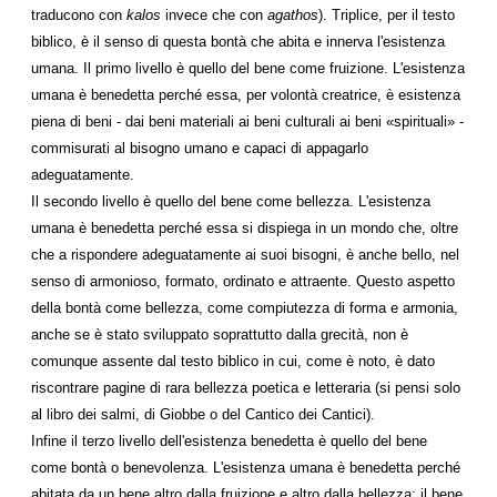
traducono con
kalos
invece che con
agathos
). Triplice, per il testo
biblico, è il senso di questa bontà che abita e innerva l'esistenza
umana. Il primo livello è quello del bene come fruizione. L'esistenza
umana è benedetta perché essa, per volontà creatrice, è esistenza
piena di beni - dai beni materiali ai beni culturali ai beni «spirituali» -
commisurati al bisogno umano e capaci di appagarlo
adeguatamente.
Il secondo livello è quello del bene come bellezza. L'esistenza
umana è benedetta perché essa si dispiega in un mondo che, oltre
che a rispondere adeguatamente ai suoi bisogni, è anche bello, nel
senso di armonioso, formato, ordinato e attraente. Questo aspetto
della bontà come bellezza, come compiutezza di forma e armonia,
anche se è stato sviluppato soprattutto dalla grecità, non è
comunque assente dal testo biblico in cui, come è noto, è dato
riscontrare pagine di rara bellezza poetica e letteraria (si pensi solo
al libro dei salmi, di Giobbe o del Cantico dei Cantici).
Infine il terzo livello dell'esistenza benedetta è quello del bene
come bontà o benevolenza. L'esistenza umana è benedetta perché
abitata da un bene altro dalla fruizione e altro dalla bellezza: il bene