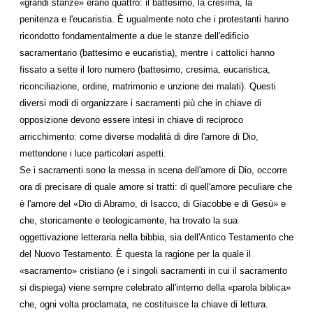
«grandi stanze» erano quattro: il battesimo, la cresima, la
penitenza e l'eucaristia. È ugualmente noto che i protestanti hanno
ricondotto fondamentalmente a due le stanze dell'edificio
sacramentario (battesimo e eucaristia), mentre i cattolici hanno
fissato a sette il loro numero (battesimo, cresima, eucaristica,
riconciliazione, ordine, matrimonio e unzione dei malati). Questi
diversi modi di organizzare i sacramenti più che in chiave di
opposizione devono essere intesi in chiave di reciproco
arricchimento: come diverse modalità di dire l'amore di Dio,
mettendone i luce particolari aspetti.
Se i sacramenti sono la messa in scena dell'amore di Dio, occorre
ora di precisare di quale amore si tratti: di quell'amore peculiare che
è l'amore del «Dio di Abramo, di Isacco, di Giacobbe e di Gesù» e
che, storicamente e teologicamente, ha trovato la sua
oggettivazione letteraria nella bibbia, sia dell'Antico Testamento che
del Nuovo Testamento. È questa la ragione per la quale il
«sacramento» cristiano (e i singoli sacramenti in cui il sacramento
si dispiega) viene sempre celebrato all'interno della «parola biblica»
che, ogni volta proclamata, ne costituisce la chiave di lettura.