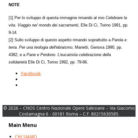
NOTE
[1] Per lo sviluppo di questa immagine rimando al mio
Celebrare la
vita. Viaggio ne/ mondo dei sacramenti
, Elle Di Ci, Torino 1991, pp.
9-14.
[2] Sullo sviluppo di questo aspetto rimando soprattutto a
Parola e
terra. Per una teologia dell'ebraismo
, Marietti, Genova 1990, pp.
4382; e a
Pane e Perdono. L'eucaristia celebrazione della
solidarietà
Elle Di Ci, Torino 1992, pp. 79-86.
Facebook
© 2026 – CNOS Centro Nazionale Opere Salesiane – Via Giacomo
Costamagna 6 - 00181 Roma – C.F. 80215630585.
Main Menu
CHI SIAMO