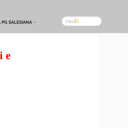
A PG SALESIANA
i e