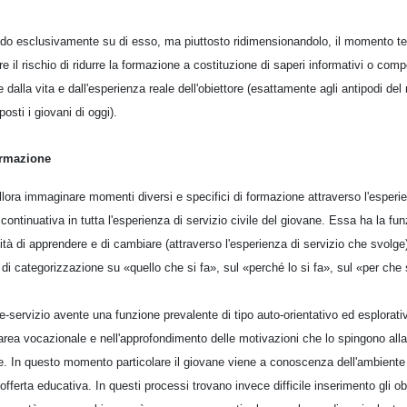
do esclusivamente su di esso, ma piuttosto ridimensionandolo, il momento teor
e il rischio di ridurre la formazione a costituzione di saperi informativi o comp
 dalla vita e dall'esperienza reale dell'obiettore (esattamente agli antipodi de
sti i giovani di oggi).
ormazione
lora immaginare momenti diversi e specifici di formazione attraverso l'esperie
ontinuativa in tutta l'esperienza di servizio civile del giovane. Essa ha la fun
lità di apprendere e di cambiare (attraverso l'esperienza di servizio che svolge)
 di categorizzazione su «quello che si fa», sul «perché lo si fa», sul «per che
pre-servizio avente una funzione prevalente di tipo auto-orientativo ed esplorativ
'area vocazionale e nell'approfondimento delle motivazioni che lo spingono alla 
ile. In questo momento particolare il giovane viene a conoscenza dell'ambiente
offerta educativa. In questi processi trovano invece difficile inserimento gli obie