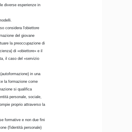
lle diverse esperienze in
modelli.
sso considera l'obiettore
rmazione del giovane
ntuare la preoccupazione di
ienza) di «obiettore» e il
ta, il caso del «servizio
 (autoformazione) in una
isce la formazione come
mazione si qualifica
entità personale, sociale,
compie proprio attraverso la
rse formative e non due fini
one (l'identità personale)