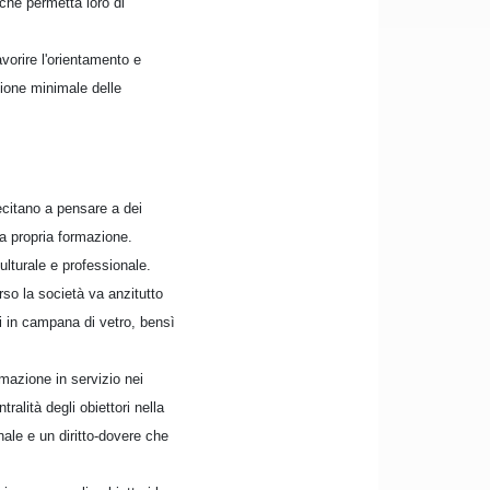
che permetta loro di
avorire l'orientamento e
zione minimale delle
lecitano a pensare a dei
a propria formazione.
ulturale e professionale.
rso la società va anzitutto
 in campana di vetro, bensì
rmazione in servizio nei
ralità degli obiettori nella
ale e un diritto-dovere che