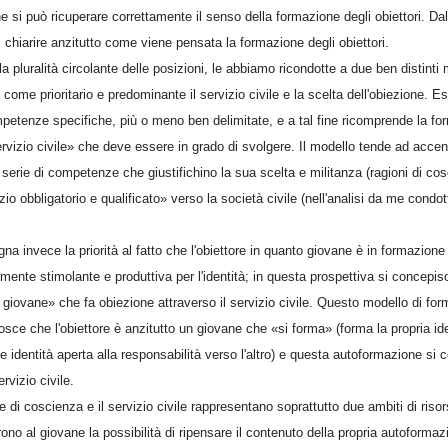
 si può ricuperare correttamente il senso della formazione degli obiettori. Da
di chiarire anzitutto come viene pensata la formazione degli obiettori.
a pluralità circolante delle posizioni, le abbiamo ricondotte a due ben distinti 
come prioritario e predominante il servizio civile e la scelta dell'obiezione. E
petenze specifiche, più o meno ben delimitate, e a tal fine ricomprende la fo
ervizio civile» che deve essere in grado di svolgere. Il modello tende ad acce
 serie di competenze che giustifichino la sua scelta e militanza (ragioni di cosc
zio obbligatorio e qualificato» verso la società civile (nell'analisi da me condot
 invece la priorità al fatto che l'obiettore in quanto giovane è in formazione
rmente stimolante e produttiva per l'identità; in questa prospettiva si concep
l giovane» che fa obiezione attraverso il servizio civile. Questo modello di for
nosce che l'obiettore è anzitutto un giovane che «si forma» (forma la propria id
e identità aperta alla responsabilità verso l'altro) e questa autoformazione si 
rvizio civile.
e di coscienza e il servizio civile rappresentano soprattutto due ambiti di riso
rono al giovane la possibilità di ripensare il contenuto della propria autoformazi