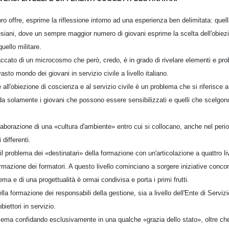
oro offre, esprime la riflessione intorno ad una esperienza ben delimitata: quell
siani, dove un sempre maggior numero di giovani esprime la scelta dell'obiezi
quello militare.
cato di un microcosmo che però, credo, è in grado di rivelare elementi e pr
sto mondo dei giovani in servizio civile a livello italiano.
 all'obiezione di coscienza e al servizio civile è un problema che si riferisce 
rda solamente i giovani che possono essere sensibilizzati e quelli che scelgono 
aborazione di una «cultura d'ambiente» entro cui si collocano, anche nel period
differenti.
l problema dei «destinatari» della formazione con un'articolazione a quattro liv
formazione dei formatori. A questo livello cominciano a sorgere iniziative concor
ma e di una progettualità è ormai condivisa e porta i primi frutti.
lla formazione dei responsabili della gestione, sia a livello dell'Ente di Servizio
biettori in servizio.
oblema confidando esclusivamente in una qualche «grazia dello stato», oltre che n