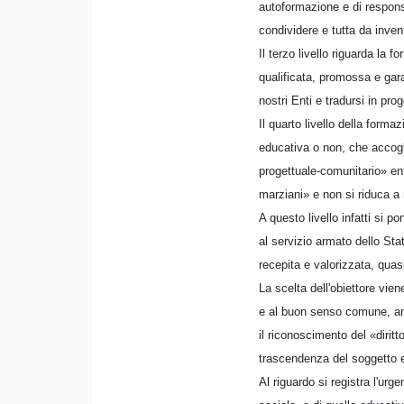
autoformazione e di responsa
condividere e tutta da inven
Il terzo livello riguarda la 
qualificata, promossa e gara
nostri Enti e tradursi in prog
Il quarto livello della forma
educativa o non, che accogli
progettuale-comunitario» ent
marziani» e non si riduca a
A questo livello infatti si 
al servizio armato dello St
recepita e valorizzata, quas
La scelta dell'obiettore vie
e al buon senso comune, anc
il riconoscimento del «dirit
trascendenza del soggetto e 
Al riguardo si registra l'ur