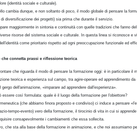
ore (identità sociale e culturale).
llo cambia dunque, e non soltanto di poco, il modo globale di pensare la forma
di diversificazione dei progetti) sia prima che durante il servizio.
re maggiormente in sintonia e continuità con quelle tradizioni che fanno dell'
diverse risorse del sistema sociale e culturale. In questa linea si riconosce e v
ell'identità come prioritario rispetto ad ogni preoccupazione funzionale ed effic
che connetta prassi e riflessione teorica
ntare che riguarda il modo di pensare la formazione oggi: è in particolare il mo
mazione teorica e esperienza sul campo, tra agire-operare ed apprendimento da 
 gergo dell'animazione, «imparare ad apprendere dall'esperienza».
essere così formulata: quale è il luogo della formazione per l'obiettore?
 ermeneutica (che abbiamo finora proposto e condiviso) ci induce a pensare «l'e
azio-tempo-evento) vero della formazione, il tirocinio di vita in cui si apprende
cquisire consapevolmente i cambiamenti che essa sollecita.
vo, che sta alla base della formazione in animazione, e che noi assumiamo pe