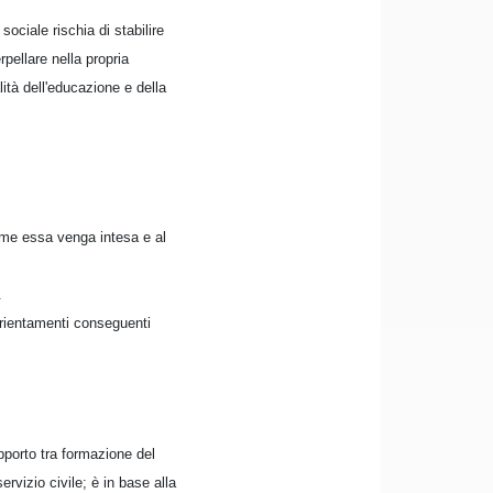
ociale rischia di stabilire
pellare nella propria
ità dell'educazione e della
come essa venga intesa e al
.
orientamenti conseguenti
pporto tra formazione del
rvizio civile; è in base alla