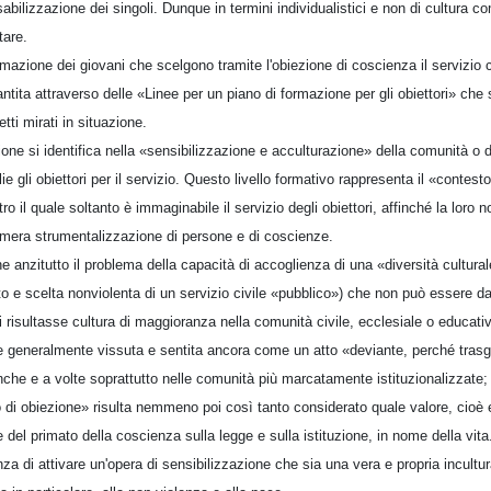
bilizzazione dei singoli. Dunque in termini individualistici e non di cultura c
tare.
formazione dei giovani che scelgono tramite l'obiezione di coscienza il servizio
ntita attraverso delle «Linee per un piano di formazione per gli obiettori» che 
etti mirati in situazione.
zione si identifica nella «sensibilizzazione e acculturazione» della comunità o de
e gli obiettori per il servizio. Questo livello formativo rappresenta il «contest
ro il quale soltanto è immaginabile il servizio degli obiettori, affinché la loro
 mera strumentalizzazione di persone e di coscienze.
pone anzitutto il problema della capacità di accoglienza di una «diversità cultur
ato e scelta nonviolenta di un servizio civile «pubblico») che non può essere 
i risultasse cultura di maggioranza nella comunità civile, ecclesiale o educati
ne generalmente vissuta e sentita ancora come un atto «deviante, perché trasgr
he e a volte soprattutto nelle comunità più marcatamente istituzionalizzate; i
to di obiezione» risulta nemmeno poi così tanto considerato quale valore, cioè
del primato della coscienza sulla legge e sulla istituzione, in nome della vita
genza di attivare un'opera di sensibilizzazione che sia una vera e propria incult