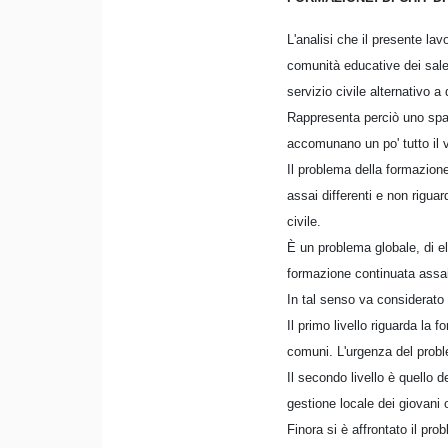
L'analisi che il presente lav
comunità educative dei sale
servizio civile alternativo a 
Rappresenta perciò uno spac
accomunano un po' tutto il va
Il problema della formazione
assai differenti e non rigua
civile.
È un problema globale, di el
formazione continuata assai 
In tal senso va considerato i
Il primo livello riguarda la 
comuni. L'urgenza del proble
Il secondo livello è quello de
gestione locale dei giovani o
Finora si è affrontato il pr