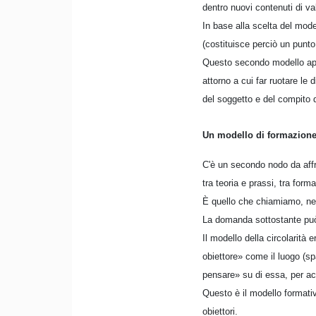
dentro nuovi contenuti di val
In base alla scelta del mode
(costituisce perciò un punto 
Questo secondo modello appa
attorno a cui far ruotare le 
del soggetto e del compito d
Un modello di formazione 
C'è un secondo nodo da affro
tra teoria e prassi, tra for
È quello che chiamiamo, nel
La domanda sottostante può 
Il modello della circolarità
obiettore» come il luogo (sp
pensare» su di essa, per a
Questo è il modello formati
obiettori.