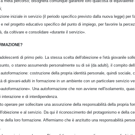
 a metà percorso; bisognerà comunque garantire loro qualcosa di equivalente 
i;
ione iniziale in servizio (il periodo specifico previsto dalla nuova legge) per f
 e nel progetto educativo specifico del punto di impiego, per favorire la perce
 da coltivare e consolidare «durante il servizio».
RMAZIONE?
 adolescenti di primo pelo. La stessa scelta dell'obiezione e l'età giovanile sol
unto, o stanno assumendo personalmente su di sé (da adulti), il compito dell
toformazione: costruzione della propria identità personale, quindi sociale, c
ità di giovani-adulti in formazione in un ambiente con un particolare servizio ve
autoformazione». Una autoformazione che non avviene nell'isolamento, quasi
 interazione e di interdipendenza.
o operare per sollecitare una assunzione della responsabilità della propria fo
'obiezione e al servizio. Da qui il riconoscimento del protagonismo e della cent
ne della loro formazione. Affermiamo che è anzitutto una responsabilità person
.