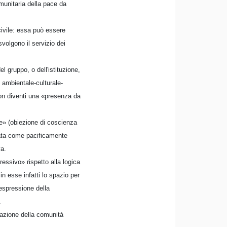
omunitaria della pace da
 civile: essa può essere
svolgono il servizio dei
l gruppo, o dell'istituzione,
o ambientale-culturale-
 non diventi una «presenza da
ale» (obiezione di coscienza
data come pacificamente
va.
essivo» rispetto alla logica
n esse infatti lo spazio per
 espressione della
.
urazione della comunità