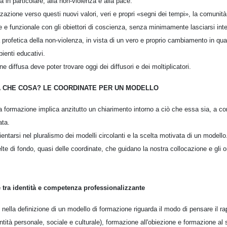
a in particolare, alla non-violenza e alla pace.
zazione verso questi nuovi valori, veri e propri «segni dei tempi», la comunità s
 e funzionale con gli obiettori di coscienza, senza minimamente lasciarsi inter
 profetica della non-violenza, in vista di un vero e proprio cambiamento in qual
bienti educativi.
 diffusa deve poter trovare oggi dei diffusori e dei moltiplicatori.
 CHE COSA? LE COORDINATE PER UN MODELLO
 la formazione implica anzitutto un chiarimento intorno a ciò che essa sia, a 
ata.
ientarsi nel pluralismo dei modelli circolanti e la scelta motivata di un modello
te di fondo, quasi delle coordinate, che guidano la nostra collocazione e gli 
tra identità e competenza professionalizzante
nella definizione di un modello di formazione riguarda il modo di pensare il ra
tità personale, sociale e culturale), formazione all'obiezione e formazione al se